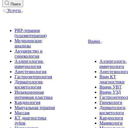
Поиск
Услуги
PRP-терапия
(плазмотерапия)
Медицинские
Врачи
анализы
Акушерство и
гинекология
Аллергология-
Аллергологи-
иммунология
иммунологи
Анестезиология
Анестезиолог
Гастроэнтерология
Врач КТ
Дерматология,
диагностики
косметология
Врачи УВТ
Инъекционная
Врачи УЗД
интимная пластика
Гастроэнтеро
Кардиология
Гинекологи
Мануальная терапия
Дерматологи,
Массаж
косметологи
КТ диагностика
Кардиологи
зубов
Маммологи