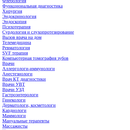
Флебология
Функциональная диагностика
Хирургия
Эндокринология
Эндоскопия
Психотерапия
Сурдология и слухопротезирование
Вызов врача на дом
Телемедицина
Ревматология
SVF терапия
Компьютерная томография зубов
Врачи
Аллергологи-иммунологи
Анестезиологи
Врач КТ диагностики
Врачи УВТ
Врачи УЗД
Гастроэнтерологи
Гинекологи
Дерматологи, косметологи
Кардиологи
Маммологи
Мануальные терапевты
Массажисты