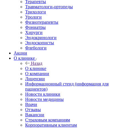
Терапевты
Травматологи-ортопеды
Трихологи
Урологи
Физиотерапевты
Фониатры
Хирурги
Эндокринологи
Эндоскописты
Флебологи
Акции
О клинике
Назад
О клинике
О компании
Лицензии
Информационный стенд (информация для
пациентов)
Новости клиники
Новости медицины
Врачи
Отзывы
Вакансии
Страховым компаниям
Корпоративным клиентам