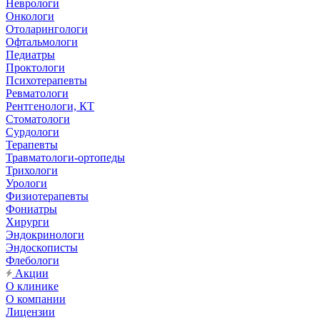
Неврологи
Онкологи
Отоларингологи
Офтальмологи
Педиатры
Проктологи
Психотерапевты
Ревматологи
Рентгенологи, КТ
Стоматологи
Сурдологи
Терапевты
Травматологи-ортопеды
Трихологи
Урологи
Физиотерапевты
Фониатры
Хирурги
Эндокринологи
Эндоскописты
Флебологи
Акции
О клинике
О компании
Лицензии