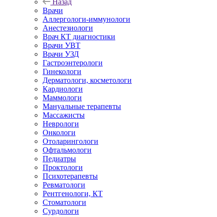
Назад
Врачи
Аллергологи-иммунологи
Анестезиологи
Врач КТ диагностики
Врачи УВТ
Врачи УЗД
Гастроэнтерологи
Гинекологи
Дерматологи, косметологи
Кардиологи
Маммологи
Мануальные терапевты
Массажисты
Неврологи
Онкологи
Отоларингологи
Офтальмологи
Педиатры
Проктологи
Психотерапевты
Ревматологи
Рентгенологи, КТ
Стоматологи
Сурдологи