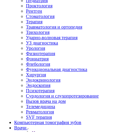
Педиатрия
Проктология
Рентген
Стоматология
Терапия
Травматология и ортопедия
Трихология
Ударно-волновая терапия
УЗ диагностика
Урология
Физиотерапия
Фониатрия
Флебология
Функциональная диагностика
Хирургия
Эндокринология
Эндоскопия
Психотерапия
Сурдология и слухопротезирование
Вызов врача на дом
Телемедицина
Ревматология
SVF терапия
Компьютерная томография зубов
Врачи