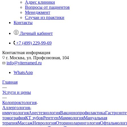
Адрес клиники
Вопросы от пациентов
Менеджмент
Случаи из практики
Контакты
Личный кабинет
+7 (499) 229-99-69
Контактная информация
г. Москва, ул. Профсоюзная, 104
info@viterramed.ru
WhatsApp
Главная
—
Услуги и цены
—
Колопроктология
Аллергология-
иммунология
Анестезиология
Вакцинопрофилактика
Гастроэнт
томография
КТ зубов
Рентген
Маммология
Мануальная
терапия
Массаж
Неврология
Оториноларингология
Офтальмолог