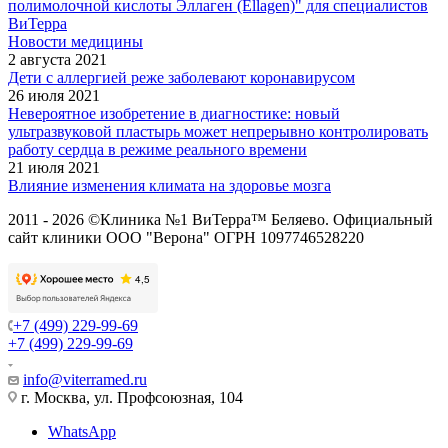
полимолочной кислоты Эллаген (Ellagen)" для специалистов
ВиТерра
Новости медицины
2 августа 2021
Дети с аллергией реже заболевают коронавирусом
26 июля 2021
Невероятное изобретение в диагностике: новый
ультразвуковой пластырь может непрерывно контролировать
работу сердца в режиме реального времени
21 июля 2021
Влияние изменения климата на здоровье мозга
2011 - 2026 ©Клиника №1 ВиТерра™ Беляево. Официальный
сайт клиники ООО "Верона" ОГРН 1097746528220
+7 (499) 229-99-69
+7 (499) 229-99-69
info@viterramed.ru
г. Москва, ул. Профсоюзная, 104
WhatsApp