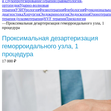
и слухопротезирование
Терапия
Травматология-
ортопедия
Ударно-волновая
терапия
УЗИ
Урология
Физиотерапия
Флебология
Функциональн
диагностика
Хирургия
Эндокринология
Эндоскопия
Озонотерап
терапия (плазмотерапия)
SVF терапия
Трихология
—
Проксимальная дезартеризация геморроидального узла, 1
процедура
Проксимальная дезартеризация
геморроидального узла, 1
процедура
17 000
₽