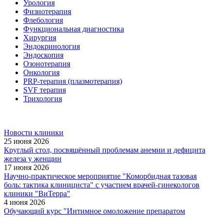
Урология
Физиотерапия
Флебология
Функциональная диагностика
Хирургия
Эндокринология
Эндоскопия
Озонотерапия
Онкология
PRP-терапия (плазмотерапия)
SVF терапия
Трихология
Новости клиники
25 июня 2026
Круглый стол, посвящённый проблемам анемии и дефицита
железа у женщин
17 июня 2026
Научно-практическое мероприятие "Коморбидная тазовая
боль: тактика клинициста" с участием врачей-гинекологов
клиники "ВиТерра"
4 июня 2026
Обучающий курс "Интимное омоложение препаратом