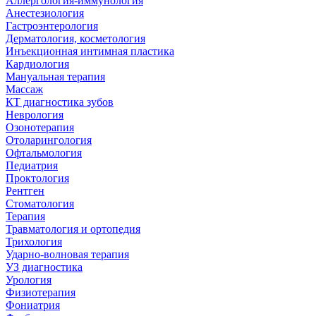
Аллергология-иммунология
Анестезиология
Гастроэнтерология
Дерматология, косметология
Инъекционная интимная пластика
Кардиология
Мануальная терапия
Массаж
КТ диагностика зубов
Неврология
Озонотерапия
Отоларингология
Офтальмология
Педиатрия
Проктология
Рентген
Стоматология
Терапия
Травматология и ортопедия
Трихология
Ударно-волновая терапия
УЗ диагностика
Урология
Физиотерапия
Фониатрия