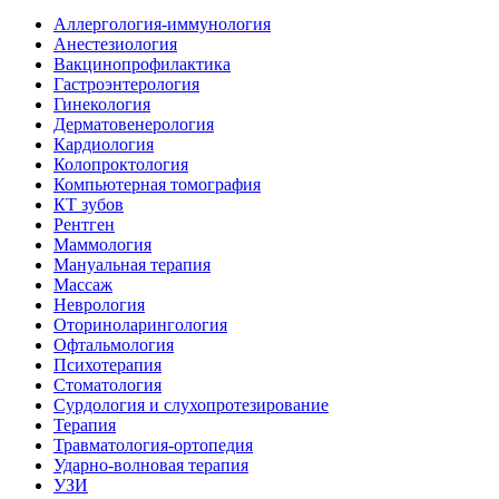
Аллергология-иммунология
Анестезиология
Вакцинопрофилактика
Гастроэнтерология
Гинекология
Дерматовенерология
Кардиология
Колопроктология
Компьютерная томография
КТ зубов
Рентген
Маммология
Мануальная терапия
Массаж
Неврология
Оториноларингология
Офтальмология
Психотерапия
Стоматология
Сурдология и слухопротезирование
Терапия
Травматология-ортопедия
Ударно-волновая терапия
УЗИ