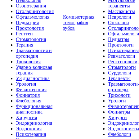
Неврология
Мануальные
Озонотерапия
терапевты
Отоларингология
Массажисты
Офтальмология
Компьютерная
Неврологи
Педиатрия
томография
Онкологи
Проктология
зубов
Отоларинголо
Рентген
Офтальмолог
Стоматология
Педиатры
Терапия
Проктологи
Травматология и
Психотерапев
ортопедия
Ревматологи
Трихология
Рентгенологи
Ударно-волновая
Стоматологи
терапия
Сурдологи
УЗ диагностика
Терапевты
Урология
Травматологи
Физиотерапия
ортопеды
Фониатрия
Трихологи
Флебология
Урологи
Функциональная
Физиотерапев
диагностика
Фониатры
Хирургия
Хирурги
Эндокринология
Эндокриноло
Эндоскопия
Эндоскопист
Психотерапия
Флебологи