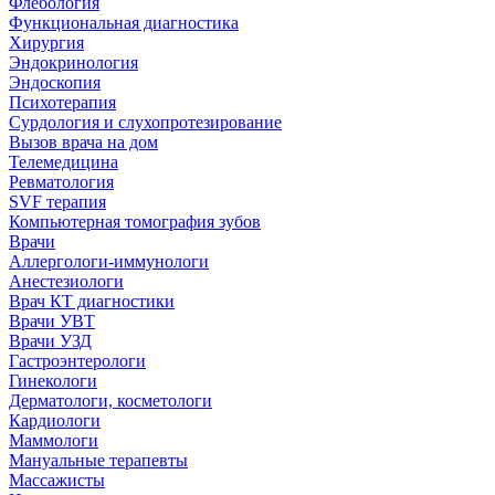
Флебология
Функциональная диагностика
Хирургия
Эндокринология
Эндоскопия
Психотерапия
Сурдология и слухопротезирование
Вызов врача на дом
Телемедицина
Ревматология
SVF терапия
Компьютерная томография зубов
Врачи
Аллергологи-иммунологи
Анестезиологи
Врач КТ диагностики
Врачи УВТ
Врачи УЗД
Гастроэнтерологи
Гинекологи
Дерматологи, косметологи
Кардиологи
Маммологи
Мануальные терапевты
Массажисты