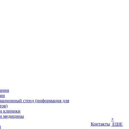
ании
ии
ационный стенд (информация для
тов)
и клиники
и медицины
+
Контакты
ЕЩЕ
ы