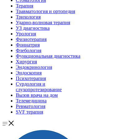
Стоматология
Терапия
Травматология и ортопедия
Трихология
Ударно-волновая терапия
УЗ диагностика
Урология
Физиотерапия
Фониатрия
Флебология
Функциональная диагностика
Хирургия
Эндокринология
Эндоскопия
Психотерапия
Сурдология и
слухопротезирование
Вызов врача на дом
Телемедицина
Ревматология
SVF терапия