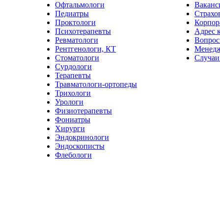
Офтальмологи
Ваканс
Педиатры
Страхо
Проктологи
Корпор
Психотерапевты
Адрес 
Ревматологи
Вопрос
Рентгенологи, КТ
Менед
Стоматологи
Случаи
Сурдологи
Терапевты
Травматологи-ортопеды
Трихологи
Урологи
Физиотерапевты
Фониатры
Хирурги
Эндокринологи
Эндоскописты
Флебологи