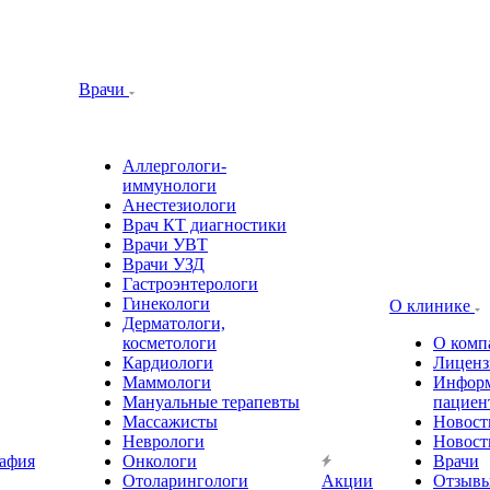
Врачи
Аллергологи-
иммунологи
Анестезиологи
Врач КТ диагностики
Врачи УВТ
Врачи УЗД
Гастроэнтерологи
Гинекологи
О клинике
Дерматологи,
косметологи
О комп
Кардиологи
Лиценз
Маммологи
Информ
Мануальные терапевты
пациен
Массажисты
Новост
Неврологи
Новост
афия
Онкологи
Врачи
Отоларингологи
Акции
Отзыв