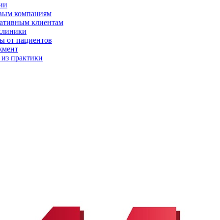
ии
вым компаниям
ативным клиентам
клиники
ы от пациентов
жмент
 из практики