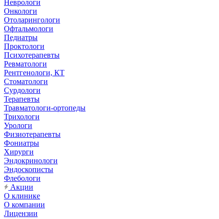
Неврологи
Онкологи
Отоларингологи
Офтальмологи
Педиатры
Проктологи
Психотерапевты
Ревматологи
Рентгенологи, КТ
Стоматологи
Сурдологи
Терапевты
Травматологи-ортопеды
Трихологи
Урологи
Физиотерапевты
Фониатры
Хирурги
Эндокринологи
Эндоскописты
Флебологи
Акции
О клинике
О компании
Лицензии