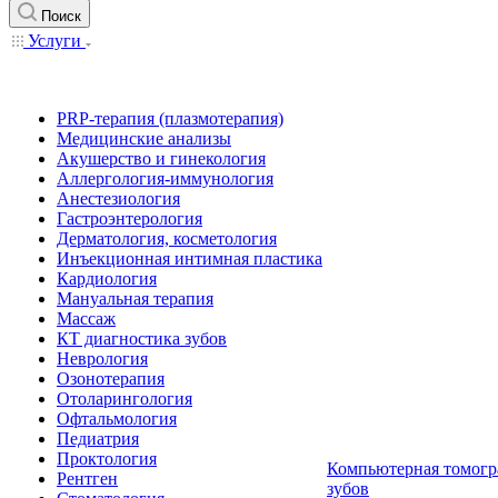
Поиск
Услуги
PRP-терапия (плазмотерапия)
Медицинские анализы
Акушерство и гинекология
Аллергология-иммунология
Анестезиология
Гастроэнтерология
Дерматология, косметология
Инъекционная интимная пластика
Кардиология
Мануальная терапия
Массаж
КТ диагностика зубов
Неврология
Озонотерапия
Отоларингология
Офтальмология
Педиатрия
Проктология
Компьютерная томогр
Рентген
зубов