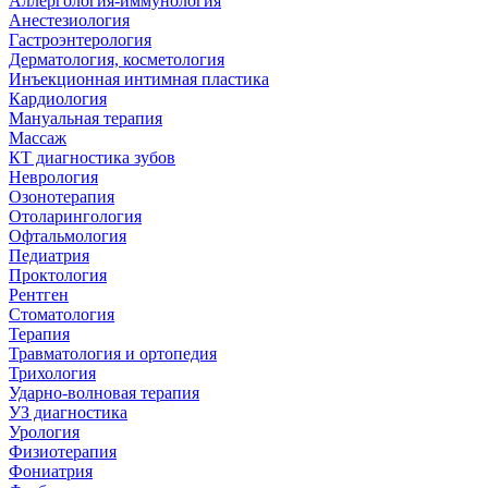
Аллергология-иммунология
Анестезиология
Гастроэнтерология
Дерматология, косметология
Инъекционная интимная пластика
Кардиология
Мануальная терапия
Массаж
КТ диагностика зубов
Неврология
Озонотерапия
Отоларингология
Офтальмология
Педиатрия
Проктология
Рентген
Стоматология
Терапия
Травматология и ортопедия
Трихология
Ударно-волновая терапия
УЗ диагностика
Урология
Физиотерапия
Фониатрия