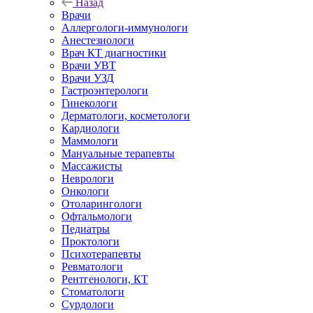
Назад
Врачи
Аллергологи-иммунологи
Анестезиологи
Врач КТ диагностики
Врачи УВТ
Врачи УЗД
Гастроэнтерологи
Гинекологи
Дерматологи, косметологи
Кардиологи
Маммологи
Мануальные терапевты
Массажисты
Неврологи
Онкологи
Отоларингологи
Офтальмологи
Педиатры
Проктологи
Психотерапевты
Ревматологи
Рентгенологи, КТ
Стоматологи
Сурдологи