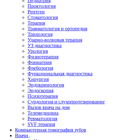
Педиатрия
Проктология
Рентген
Стоматология
Терапия
Травматология и ортопедия
Трихология
Ударно-волновая терапия
УЗ диагностика
Урология
Физиотерапия
Фониатрия
Флебология
Функциональная диагностика
Хирургия
Эндокринология
Эндоскопия
Психотерапия
Сурдология и слухопротезирование
Вызов врача на дом
Телемедицина
Ревматология
SVF терапия
Компьютерная томография зубов
Врачи