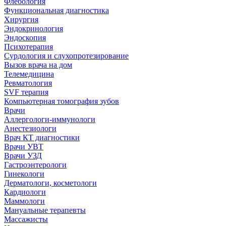
Флебология
Функциональная диагностика
Хирургия
Эндокринология
Эндоскопия
Психотерапия
Сурдология и слухопротезирование
Вызов врача на дом
Телемедицина
Ревматология
SVF терапия
Компьютерная томография зубов
Врачи
Аллергологи-иммунологи
Анестезиологи
Врач КТ диагностики
Врачи УВТ
Врачи УЗД
Гастроэнтерологи
Гинекологи
Дерматологи, косметологи
Кардиологи
Маммологи
Мануальные терапевты
Массажисты