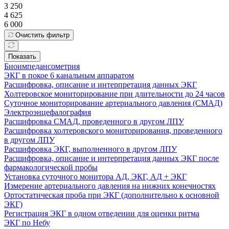
3 250
4 625
6 000
Очистить фильтр
Показать
Биоимпедансометрия
ЭКГ в покое 6 канальным аппаратом
Расшифровка, описание и интерпретация данных ЭКГ
Холтеровское мониторирование при длительности до 24 часов
Суточное мониторирование артериального давления (СМАД)
Электроэнцефалография
Расшифровка СМАД, проведенного в другом ЛПУ
Расшифровка холтеровского мониторирования, проведенного
в другом ЛПУ
Расшифровка ЭКГ, выполненного в другом ЛПУ
Расшифровка, описание и интерпретация данных ЭКГ после
фармакологической пробы
Установка суточного монитора АД, ЭКГ, АД + ЭКГ
Измерение артериального давления на нижних конечностях
Ортостатическая проба при ЭКГ (дополнительно к основной
ЭКГ)
Регистрация ЭКГ в одном отведении для оценки ритма
ЭКГ по Небу