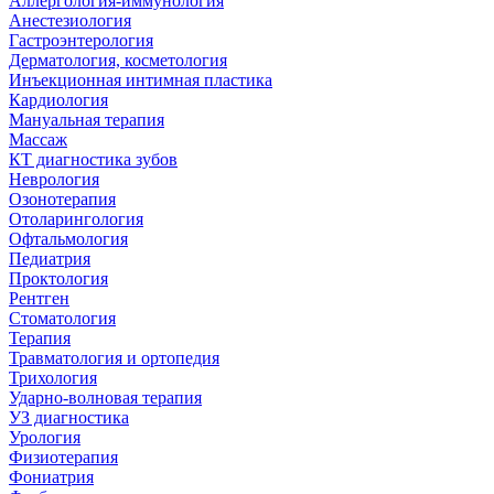
Аллергология-иммунология
Анестезиология
Гастроэнтерология
Дерматология, косметология
Инъекционная интимная пластика
Кардиология
Мануальная терапия
Массаж
КТ диагностика зубов
Неврология
Озонотерапия
Отоларингология
Офтальмология
Педиатрия
Проктология
Рентген
Стоматология
Терапия
Травматология и ортопедия
Трихология
Ударно-волновая терапия
УЗ диагностика
Урология
Физиотерапия
Фониатрия