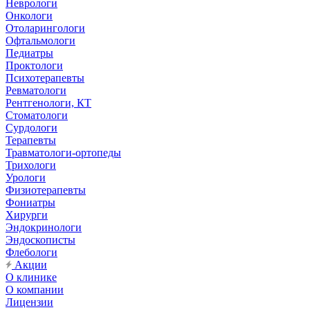
Неврологи
Онкологи
Отоларингологи
Офтальмологи
Педиатры
Проктологи
Психотерапевты
Ревматологи
Рентгенологи, КТ
Стоматологи
Сурдологи
Терапевты
Травматологи-ортопеды
Трихологи
Урологи
Физиотерапевты
Фониатры
Хирурги
Эндокринологи
Эндоскописты
Флебологи
Акции
О клинике
О компании
Лицензии