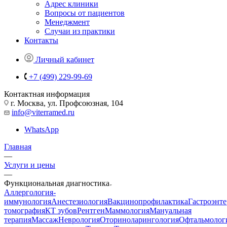
Адрес клиники
Вопросы от пациентов
Менеджмент
Случаи из практики
Контакты
Личный кабинет
+7 (499) 229-99-69
Контактная информация
г. Москва, ул. Профсоюзная, 104
info@viterramed.ru
WhatsApp
Главная
—
Услуги и цены
—
Функциональная диагностика
Аллергология-
иммунология
Анестезиология
Вакцинопрофилактика
Гастроэнт
томография
КТ зубов
Рентген
Маммология
Мануальная
терапия
Массаж
Неврология
Оториноларингология
Офтальмолог