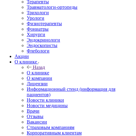
Терапевты
Травматологи-ортопеды
Трихологи
Урологи
Физиотерапевты
Фониатры
Хирурги
Эндокринологи
Эндоскописты
Флебологи
Акции
О клинике
Назад
О клинике
О компании
Лицензии
Информационный стенд (информация для
пациентов)
Новости клиники
Новости медицины
Врачи
Отзывы
Вакансии
Страховым компаниям
Корпоративным клиентам