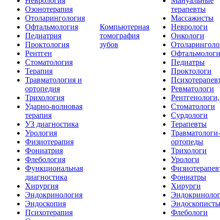
Неврология
Мануальные
Озонотерапия
терапевты
Отоларингология
Массажисты
Офтальмология
Компьютерная
Неврологи
Педиатрия
томография
Онкологи
Проктология
зубов
Отоларинголо
Рентген
Офтальмолог
Стоматология
Педиатры
Терапия
Проктологи
Травматология и
Психотерапев
ортопедия
Ревматологи
Трихология
Рентгенологи
Ударно-волновая
Стоматологи
терапия
Сурдологи
УЗ диагностика
Терапевты
Урология
Травматологи
Физиотерапия
ортопеды
Фониатрия
Трихологи
Флебология
Урологи
Функциональная
Физиотерапев
диагностика
Фониатры
Хирургия
Хирурги
Эндокринология
Эндокриноло
Эндоскопия
Эндоскопист
Психотерапия
Флебологи