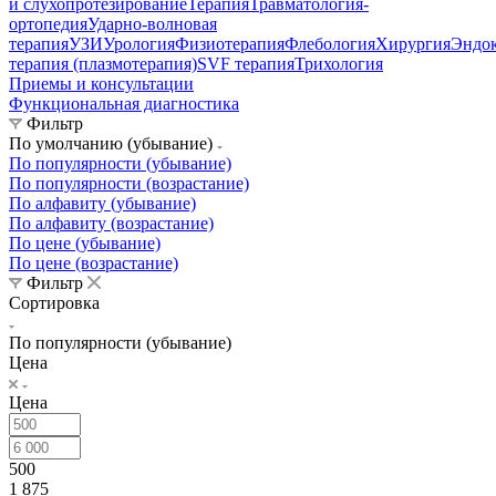
и слухопротезирование
Терапия
Травматология-
ортопедия
Ударно-волновая
терапия
УЗИ
Урология
Физиотерапия
Флебология
Хирургия
Эндо
терапия (плазмотерапия)
SVF терапия
Трихология
Приемы и консультации
Функциональная диагностика
Фильтр
По умолчанию (убывание)
По популярности (убывание)
По популярности (возрастание)
По алфавиту (убывание)
По алфавиту (возрастание)
По цене (убывание)
По цене (возрастание)
Фильтр
Сортировка
По популярности (убывание)
Цена
Цена
500
1 875