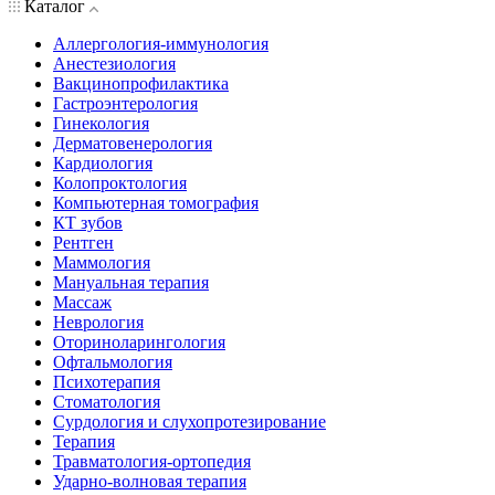
Каталог
Аллергология-иммунология
Анестезиология
Вакцинопрофилактика
Гастроэнтерология
Гинекология
Дерматовенерология
Кардиология
Колопроктология
Компьютерная томография
КТ зубов
Рентген
Маммология
Мануальная терапия
Массаж
Неврология
Оториноларингология
Офтальмология
Психотерапия
Стоматология
Сурдология и слухопротезирование
Терапия
Травматология-ортопедия
Ударно-волновая терапия