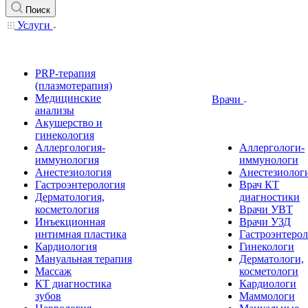
Поиск
Услуги
PRP-терапия
(плазмотерапия)
Медицинские
Врачи
анализы
Акушерство и
гинекология
Аллергология-
Аллергологи-
иммунология
иммунологи
Анестезиология
Анестезиолог
Гастроэнтерология
Врач КТ
Дерматология,
диагностики
косметология
Врачи УВТ
Инъекционная
Врачи УЗД
интимная пластика
Гастроэнтеро
Кардиология
Гинекологи
Мануальная терапия
Дерматологи,
Массаж
косметологи
КТ диагностика
Кардиологи
зубов
Маммологи