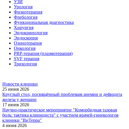
УЗИ
Урология
Физиотерапия
Флебология
Функциональная диагностика
Хирургия
Эндокринология
Эндоскопия
Озонотерапия
Онкология
PRP-терапия (плазмотерапия)
SVF терапия
Трихология
Новости клиники
25 июня 2026
Круглый стол, посвящённый проблемам анемии и дефицита
железа у женщин
17 июня 2026
Научно-практическое мероприятие "Коморбидная тазовая
боль: тактика клинициста" с участием врачей-гинекологов
клиники "ВиТерра"
4 июня 2026