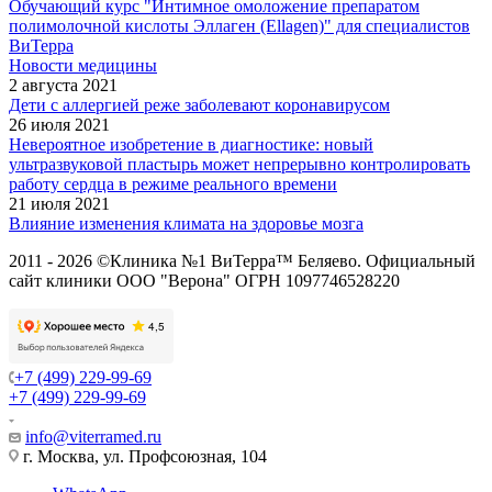
Обучающий курс "Интимное омоложение препаратом
полимолочной кислоты Эллаген (Ellagen)" для специалистов
ВиТерра
Новости медицины
2 августа 2021
Дети с аллергией реже заболевают коронавирусом
26 июля 2021
Невероятное изобретение в диагностике: новый
ультразвуковой пластырь может непрерывно контролировать
работу сердца в режиме реального времени
21 июля 2021
Влияние изменения климата на здоровье мозга
2011 - 2026 ©Клиника №1 ВиТерра™ Беляево. Официальный
сайт клиники ООО "Верона" ОГРН 1097746528220
+7 (499) 229-99-69
+7 (499) 229-99-69
info@viterramed.ru
г. Москва, ул. Профсоюзная, 104