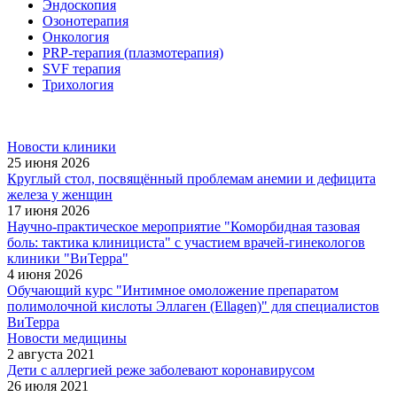
Эндоскопия
Озонотерапия
Онкология
PRP-терапия (плазмотерапия)
SVF терапия
Трихология
Новости клиники
25 июня 2026
Круглый стол, посвящённый проблемам анемии и дефицита
железа у женщин
17 июня 2026
Научно-практическое мероприятие "Коморбидная тазовая
боль: тактика клинициста" с участием врачей-гинекологов
клиники "ВиТерра"
4 июня 2026
Обучающий курс "Интимное омоложение препаратом
полимолочной кислоты Эллаген (Ellagen)" для специалистов
ВиТерра
Новости медицины
2 августа 2021
Дети с аллергией реже заболевают коронавирусом
26 июля 2021