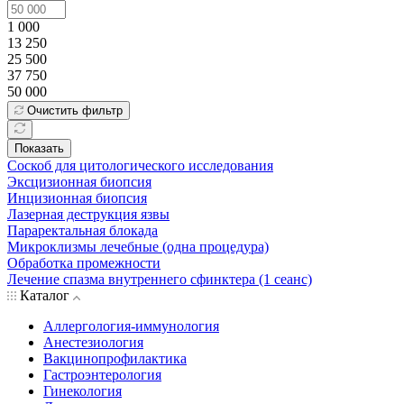
1 000
13 250
25 500
37 750
50 000
Очистить фильтр
Показать
Соскоб для цитологического исследования
Эксцизионная биопсия
Инцизионная биопсия
Лазерная деструкция язвы
Параректальная блокада
Микроклизмы лечебные (одна процедура)
Обработка промежности
Лечение спазма внутреннего сфинктера (1 сеанс)
Каталог
Аллергология-иммунология
Анестезиология
Вакцинопрофилактика
Гастроэнтерология
Гинекология