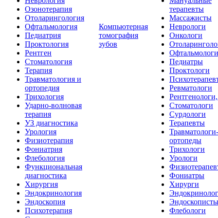
Неврология
Мануальные
Озонотерапия
терапевты
Отоларингология
Массажисты
Офтальмология
Компьютерная
Неврологи
Педиатрия
томография
Онкологи
Проктология
зубов
Отоларинголо
Рентген
Офтальмолог
Стоматология
Педиатры
Терапия
Проктологи
Травматология и
Психотерапев
ортопедия
Ревматологи
Трихология
Рентгенологи
Ударно-волновая
Стоматологи
терапия
Сурдологи
УЗ диагностика
Терапевты
Урология
Травматологи
Физиотерапия
ортопеды
Фониатрия
Трихологи
Флебология
Урологи
Функциональная
Физиотерапев
диагностика
Фониатры
Хирургия
Хирурги
Эндокринология
Эндокриноло
Эндоскопия
Эндоскопист
Психотерапия
Флебологи