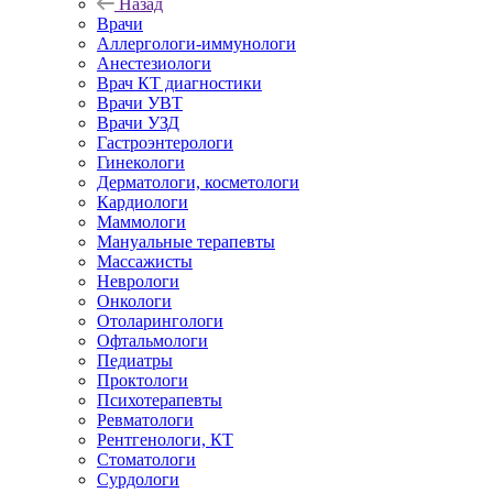
Назад
Врачи
Аллергологи-иммунологи
Анестезиологи
Врач КТ диагностики
Врачи УВТ
Врачи УЗД
Гастроэнтерологи
Гинекологи
Дерматологи, косметологи
Кардиологи
Маммологи
Мануальные терапевты
Массажисты
Неврологи
Онкологи
Отоларингологи
Офтальмологи
Педиатры
Проктологи
Психотерапевты
Ревматологи
Рентгенологи, КТ
Стоматологи
Сурдологи