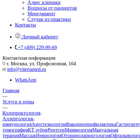
Адрес клиники
Вопросы от пациентов
Менеджмент
Случаи из практики
Контакты
Личный кабинет
+7 (499) 229-99-69
Контактная информация
г. Москва, ул. Профсоюзная, 104
info@viterramed.ru
WhatsApp
Главная
—
Услуги и цены
—
Колопроктология
Аллергология-
иммунология
Анестезиология
Вакцинопрофилактика
Гастроэнт
томография
КТ зубов
Рентген
Маммология
Мануальная
терапия
Массаж
Неврология
Оториноларингология
Офтальмолог