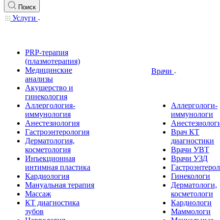
Поиск
Услуги
PRP-терапия
(плазмотерапия)
Медицинские
Врачи
анализы
Акушерство и
гинекология
Аллергология-
Аллергологи-
иммунология
иммунологи
Анестезиология
Анестезиолог
Гастроэнтерология
Врач КТ
Дерматология,
диагностики
косметология
Врачи УВТ
Инъекционная
Врачи УЗД
интимная пластика
Гастроэнтеро
Кардиология
Гинекологи
Мануальная терапия
Дерматологи,
Массаж
косметологи
КТ диагностика
Кардиологи
зубов
Маммологи