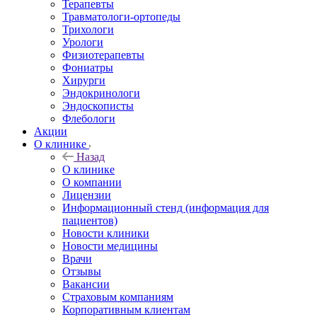
Терапевты
Травматологи-ортопеды
Трихологи
Урологи
Физиотерапевты
Фониатры
Хирурги
Эндокринологи
Эндоскописты
Флебологи
Акции
О клинике
Назад
О клинике
О компании
Лицензии
Информационный стенд (информация для
пациентов)
Новости клиники
Новости медицины
Врачи
Отзывы
Вакансии
Страховым компаниям
Корпоративным клиентам