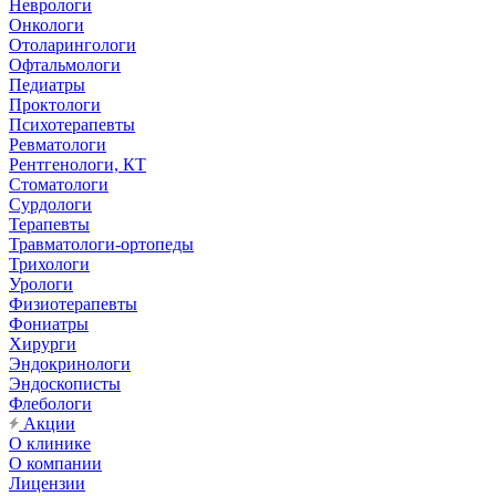
Неврологи
Онкологи
Отоларингологи
Офтальмологи
Педиатры
Проктологи
Психотерапевты
Ревматологи
Рентгенологи, КТ
Стоматологи
Сурдологи
Терапевты
Травматологи-ортопеды
Трихологи
Урологи
Физиотерапевты
Фониатры
Хирурги
Эндокринологи
Эндоскописты
Флебологи
Акции
О клинике
О компании
Лицензии