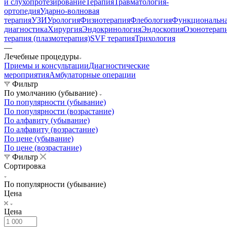
и слухопротезирование
Терапия
Травматология-
ортопедия
Ударно-волновая
терапия
УЗИ
Урология
Физиотерапия
Флебология
Функциональн
диагностика
Хирургия
Эндокринология
Эндоскопия
Озонотерап
терапия (плазмотерапия)
SVF терапия
Трихология
—
Лечебные процедуры
Приемы и консультации
Диагностические
мероприятия
Амбулаторные операции
Фильтр
По умолчанию (убывание)
По популярности (убывание)
По популярности (возрастание)
По алфавиту (убывание)
По алфавиту (возрастание)
По цене (убывание)
По цене (возрастание)
Фильтр
Сортировка
По популярности (убывание)
Цена
Цена