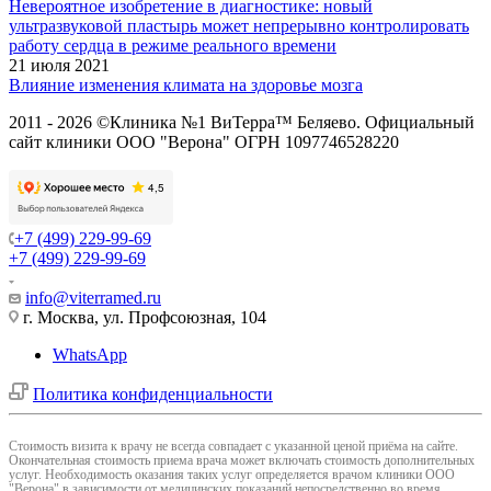
Невероятное изобретение в диагностике: новый
ультразвуковой пластырь может непрерывно контролировать
работу сердца в режиме реального времени
21 июля 2021
Влияние изменения климата на здоровье мозга
2011 - 2026 ©Клиника №1 ВиТерра™ Беляево. Официальный
сайт клиники ООО "Верона" ОГРН 1097746528220
+7 (499) 229-99-69
+7 (499) 229-99-69
info@viterramed.ru
г. Москва, ул. Профсоюзная, 104
WhatsApp
Политика конфиденциальности
Cтоимость визита к врачу не всегда совпадает с указанной ценой приёма на сайте.
Окончательная стоимость приема врача может включать стоимость дополнительных
услуг. Необходимость оказания таких услуг определяется врачом клиники ООО
"Верона" в зависимости от медицинских показаний непосредственно во время