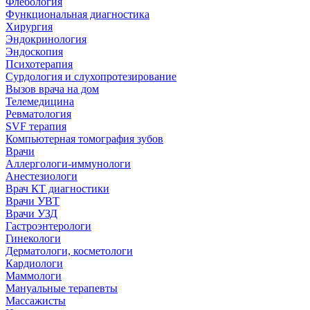
Флебология
Функциональная диагностика
Хирургия
Эндокринология
Эндоскопия
Психотерапия
Сурдология и слухопротезирование
Вызов врача на дом
Телемедицина
Ревматология
SVF терапия
Компьютерная томография зубов
Врачи
Аллергологи-иммунологи
Анестезиологи
Врач КТ диагностики
Врачи УВТ
Врачи УЗД
Гастроэнтерологи
Гинекологи
Дерматологи, косметологи
Кардиологи
Маммологи
Мануальные терапевты
Массажисты