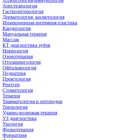
Аллергология-иммунология
Анестезиология
Гастроэнтерология
Дерматология, косметология
Инъекционная интимная пластика
Кардиология
Мануальная терапия
Массаж
КТ диагностика зубов
Неврология
Озонотерапия
Отоларингология
Офтальмология
Педиатрия
Проктология
Рентген
Стоматология
Терапия
Травматология и ортопедия
Трихология
Ударно-волновая терапия
УЗ диагностика
Урология
Физиотерапия
Фониатрия