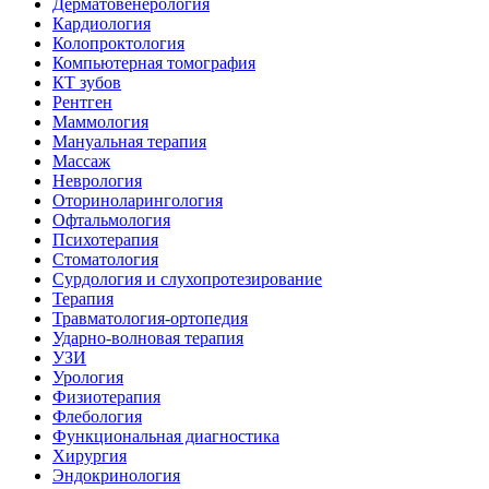
Дерматовенерология
Кардиология
Колопроктология
Компьютерная томография
КТ зубов
Рентген
Маммология
Мануальная терапия
Массаж
Неврология
Оториноларингология
Офтальмология
Психотерапия
Стоматология
Сурдология и слухопротезирование
Терапия
Травматология-ортопедия
Ударно-волновая терапия
УЗИ
Урология
Физиотерапия
Флебология
Функциональная диагностика
Хирургия
Эндокринология