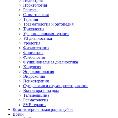
Педиатрия
Проктология
Рентген
Стоматология
Терапия
Травматология и ортопедия
Трихология
Ударно-волновая терапия
УЗ диагностика
Урология
Физиотерапия
Фониатрия
Флебология
Функциональная диагностика
Хирургия
Эндокринология
Эндоскопия
Психотерапия
Сурдология и слухопротезирование
Вызов врача на дом
Телемедицина
Ревматология
SVF терапия
Компьютерная томография зубов
Врачи