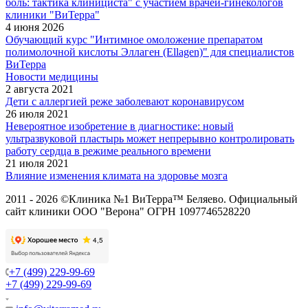
боль: тактика клинициста" с участием врачей-гинекологов
клиники "ВиТерра"
4 июня 2026
Обучающий курс "Интимное омоложение препаратом
полимолочной кислоты Эллаген (Ellagen)" для специалистов
ВиТерра
Новости медицины
2 августа 2021
Дети с аллергией реже заболевают коронавирусом
26 июля 2021
Невероятное изобретение в диагностике: новый
ультразвуковой пластырь может непрерывно контролировать
работу сердца в режиме реального времени
21 июля 2021
Влияние изменения климата на здоровье мозга
2011 - 2026 ©Клиника №1 ВиТерра™ Беляево. Официальный
сайт клиники ООО "Верона" ОГРН 1097746528220
+7 (499) 229-99-69
+7 (499) 229-99-69