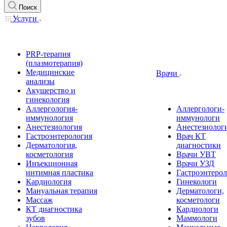
Поиск
Услуги
PRP-терапия
(плазмотерапия)
Медицинские
Врачи
анализы
Акушерство и
гинекология
Аллергология-
Аллергологи-
иммунология
иммунологи
Анестезиология
Анестезиолог
Гастроэнтерология
Врач КТ
Дерматология,
диагностики
косметология
Врачи УВТ
Инъекционная
Врачи УЗД
интимная пластика
Гастроэнтеро
Кардиология
Гинекологи
Мануальная терапия
Дерматологи,
Массаж
косметологи
КТ диагностика
Кардиологи
зубов
Маммологи