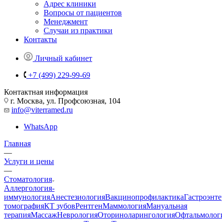
Адрес клиники
Вопросы от пациентов
Менеджмент
Случаи из практики
Контакты
Личный кабинет
+7 (499) 229-99-69
Контактная информация
г. Москва, ул. Профсоюзная, 104
info@viterramed.ru
WhatsApp
Главная
—
Услуги и цены
—
Стоматология
Аллергология-
иммунология
Анестезиология
Вакцинопрофилактика
Гастроэнт
томография
КТ зубов
Рентген
Маммология
Мануальная
терапия
Массаж
Неврология
Оториноларингология
Офтальмолог