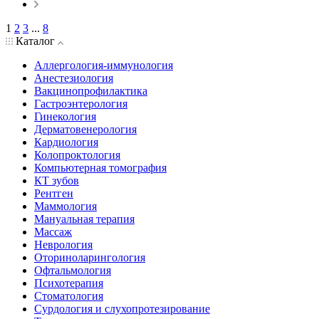
1
2
3
...
8
Каталог
Аллергология-иммунология
Анестезиология
Вакцинопрофилактика
Гастроэнтерология
Гинекология
Дерматовенерология
Кардиология
Колопроктология
Компьютерная томография
КТ зубов
Рентген
Маммология
Мануальная терапия
Массаж
Неврология
Оториноларингология
Офтальмология
Психотерапия
Стоматология
Сурдология и слухопротезирование