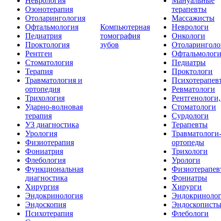
Неврология
Мануальные
Озонотерапия
терапевты
Отоларингология
Массажисты
Офтальмология
Компьютерная
Неврологи
Педиатрия
томография
Онкологи
Проктология
зубов
Отоларинголо
Рентген
Офтальмолог
Стоматология
Педиатры
Терапия
Проктологи
Травматология и
Психотерапев
ортопедия
Ревматологи
Трихология
Рентгенологи
Ударно-волновая
Стоматологи
терапия
Сурдологи
УЗ диагностика
Терапевты
Урология
Травматологи
Физиотерапия
ортопеды
Фониатрия
Трихологи
Флебология
Урологи
Функциональная
Физиотерапев
диагностика
Фониатры
Хирургия
Хирурги
Эндокринология
Эндокриноло
Эндоскопия
Эндоскопист
Психотерапия
Флебологи