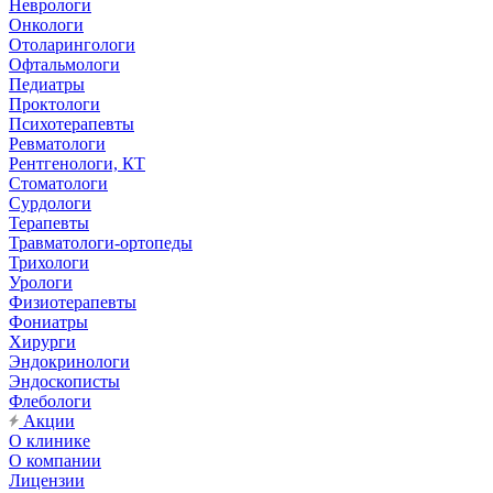
Неврологи
Онкологи
Отоларингологи
Офтальмологи
Педиатры
Проктологи
Психотерапевты
Ревматологи
Рентгенологи, КТ
Стоматологи
Сурдологи
Терапевты
Травматологи-ортопеды
Трихологи
Урологи
Физиотерапевты
Фониатры
Хирурги
Эндокринологи
Эндоскописты
Флебологи
Акции
О клинике
О компании
Лицензии