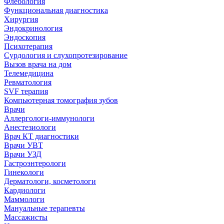
Флебология
Функциональная диагностика
Хирургия
Эндокринология
Эндоскопия
Психотерапия
Сурдология и слухопротезирование
Вызов врача на дом
Телемедицина
Ревматология
SVF терапия
Компьютерная томография зубов
Врачи
Аллергологи-иммунологи
Анестезиологи
Врач КТ диагностики
Врачи УВТ
Врачи УЗД
Гастроэнтерологи
Гинекологи
Дерматологи, косметологи
Кардиологи
Маммологи
Мануальные терапевты
Массажисты