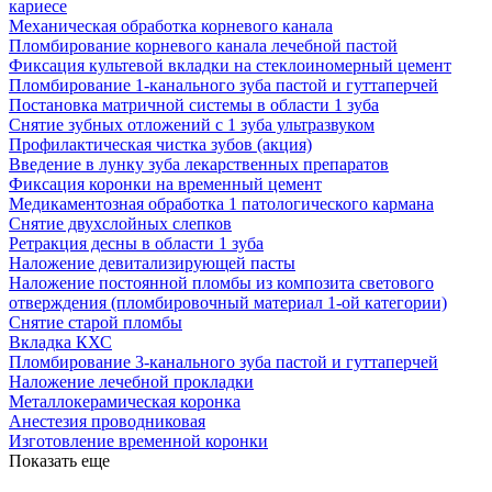
кариесе
Механическая обработка корневого канала
Пломбирование корневого канала лечебной пастой
Фиксация культевой вкладки на стеклоиномерный цемент
Пломбирование 1-канального зуба пастой и гуттаперчей
Постановка матричной системы в области 1 зуба
Снятие зубных отложений с 1 зуба ультразвуком
Профилактическая чистка зубов (акция)
Введение в лунку зуба лекарственных препаратов
Фиксация коронки на временный цемент
Медикаментозная обработка 1 патологического кармана
Снятие двухслойных слепков
Ретракция десны в области 1 зуба
Наложение девитализирующей пасты
Наложение постоянной пломбы из композита светового
отверждения (пломбировочный материал 1-ой категории)
Снятие старой пломбы
Вкладка КХС
Пломбирование 3-канального зуба пастой и гуттаперчей
Наложение лечебной прокладки
Металлокерамическая коронка
Анестезия проводниковая
Изготовление временной коронки
Показать еще