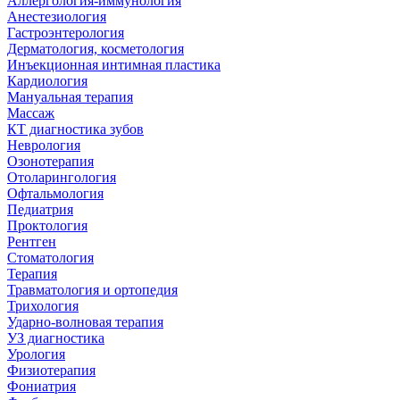
Аллергология-иммунология
Анестезиология
Гастроэнтерология
Дерматология, косметология
Инъекционная интимная пластика
Кардиология
Мануальная терапия
Массаж
КТ диагностика зубов
Неврология
Озонотерапия
Отоларингология
Офтальмология
Педиатрия
Проктология
Рентген
Стоматология
Терапия
Травматология и ортопедия
Трихология
Ударно-волновая терапия
УЗ диагностика
Урология
Физиотерапия
Фониатрия