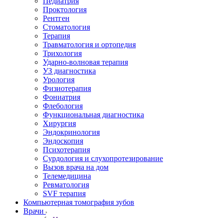
Педиатрия
Проктология
Рентген
Стоматология
Терапия
Травматология и ортопедия
Трихология
Ударно-волновая терапия
УЗ диагностика
Урология
Физиотерапия
Фониатрия
Флебология
Функциональная диагностика
Хирургия
Эндокринология
Эндоскопия
Психотерапия
Сурдология и слухопротезирование
Вызов врача на дом
Телемедицина
Ревматология
SVF терапия
Компьютерная томография зубов
Врачи