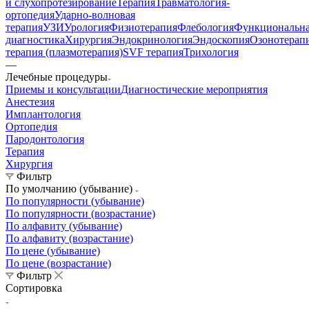
и слухопротезирование
Терапия
Травматология-
ортопедия
Ударно-волновая
терапия
УЗИ
Урология
Физиотерапия
Флебология
Функциональн
диагностика
Хирургия
Эндокринология
Эндоскопия
Озонотерап
терапия (плазмотерапия)
SVF терапия
Трихология
—
Лечебные процедуры
Приемы и консультации
Диагностические мероприятия
Анестезия
Имплантология
Ортопедия
Пародонтология
Терапия
Хирургия
Фильтр
По умолчанию (убывание)
По популярности (убывание)
По популярности (возрастание)
По алфавиту (убывание)
По алфавиту (возрастание)
По цене (убывание)
По цене (возрастание)
Фильтр
Сортировка