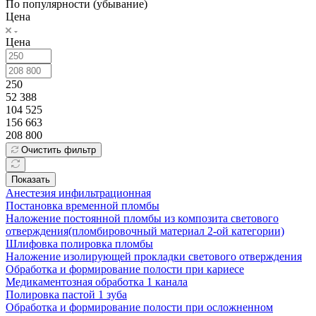
По популярности (убывание)
Цена
Цена
250
52 388
104 525
156 663
208 800
Очистить фильтр
Показать
Анестезия инфильтрационная
Постановка временной пломбы
Наложение постоянной пломбы из композита светового
отверждения(пломбировочный материал 2-ой категории)
Шлифовка полировка пломбы
Наложение изолирующей прокладки светового отверждения
Обработка и формирование полости при кариесе
Медикаментозная обработка 1 канала
Полировка пастой 1 зуба
Обработка и формирование полости при осложненном