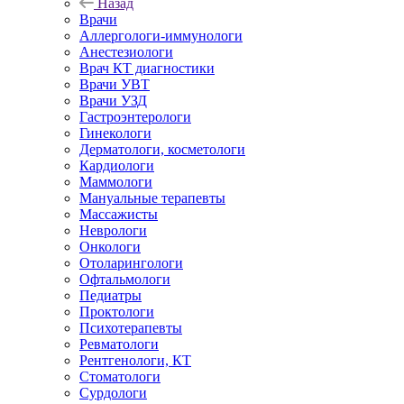
Назад
Врачи
Аллергологи-иммунологи
Анестезиологи
Врач КТ диагностики
Врачи УВТ
Врачи УЗД
Гастроэнтерологи
Гинекологи
Дерматологи, косметологи
Кардиологи
Маммологи
Мануальные терапевты
Массажисты
Неврологи
Онкологи
Отоларингологи
Офтальмологи
Педиатры
Проктологи
Психотерапевты
Ревматологи
Рентгенологи, КТ
Стоматологи
Сурдологи