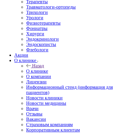
Терапевты
Травматологи-ортопеды
Трихологи
Урологи
Физиотерапевты
Фониатры
Хирурги
Эндокринологи
Эндоскописты
Флебологи
Акции
О клинике
Назад
О клинике
О компании
Лицензии
Информационный стенд (информация для
пациентов)
Новости клиники
Новости медицины
Врачи
Отзывы
Вакансии
Страховым компаниям
Корпоративным клиентам