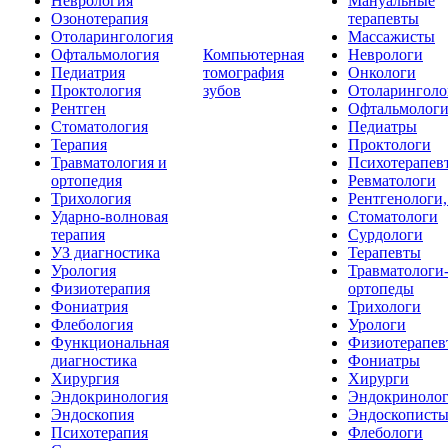
Неврология
Мануальные
Озонотерапия
терапевты
Отоларингология
Массажисты
Офтальмология
Компьютерная
Неврологи
Педиатрия
томография
Онкологи
Проктология
зубов
Отоларинголо
Рентген
Офтальмолог
Стоматология
Педиатры
Терапия
Проктологи
Травматология и
Психотерапев
ортопедия
Ревматологи
Трихология
Рентгенологи
Ударно-волновая
Стоматологи
терапия
Сурдологи
УЗ диагностика
Терапевты
Урология
Травматологи
Физиотерапия
ортопеды
Фониатрия
Трихологи
Флебология
Урологи
Функциональная
Физиотерапев
диагностика
Фониатры
Хирургия
Хирурги
Эндокринология
Эндокриноло
Эндоскопия
Эндоскопист
Психотерапия
Флебологи