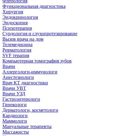
Флебология
Функциональная диагностика
Хирургия
Эндокринология
Эндоскопия
Психотерапия
Сурдология и слухопротезирование
Вызов врача на дом
Телемедицина
Ревматология
SVF терапия
Компьютерная томография зубов
Врачи
Аллергологи-иммунологи
Анестезиологи
Врач КТ диагностики
Врачи УВТ
Врачи УЗД
Гастроэнтерологи
Гинекологи
Дерматологи, косметологи
Кардиологи
Маммологи
Мануальные терапевты
Массажисты