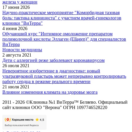
железа у женщин
17 июня 2026
Научно-практическое мероприятие "Коморбидная тазовая
боль: тактика клинициста" с участием врачей-гинекологов
клиники "ВиТерра"
4 июня 2026
Обучающий курс "Интимное омоложение препаратом
полимолочной кислоты Эллаген (Ellagen)" для специалистов
ВиТерра
Новости медицины
2 августа 2021
Дети с аллергией реже заболевают коронавирусом
26 июля 2021
Невероятное изобретение в диагностике: новый
ультразвуковой пластырь может непрерывно контролировать
работу сердца в режиме реального времени
21 июля 2021
Влияние изменения климата на здоровье мозга
2011 - 2026 ©Клиника №1 ВиТерра™ Беляево. Официальный
сайт клиники ООО "Верона" ОГРН 1097746528220