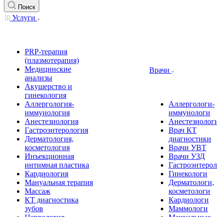
Поиск
Услуги
PRP-терапия
(плазмотерапия)
Медицинские
Врачи
анализы
Акушерство и
гинекология
Аллергология-
Аллергологи-
иммунология
иммунологи
Анестезиология
Анестезиолог
Гастроэнтерология
Врач КТ
Дерматология,
диагностики
косметология
Врачи УВТ
Инъекционная
Врачи УЗД
интимная пластика
Гастроэнтеро
Кардиология
Гинекологи
Мануальная терапия
Дерматологи,
Массаж
косметологи
КТ диагностика
Кардиологи
зубов
Маммологи