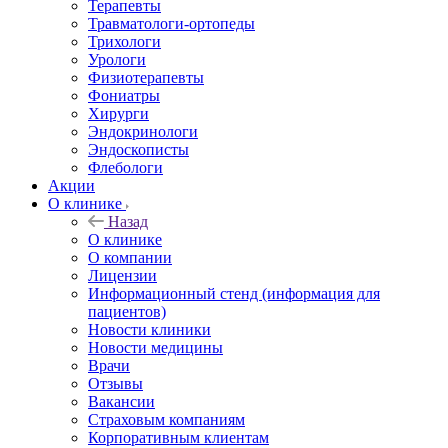
Терапевты
Травматологи-ортопеды
Трихологи
Урологи
Физиотерапевты
Фониатры
Хирурги
Эндокринологи
Эндоскописты
Флебологи
Акции
О клинике
Назад
О клинике
О компании
Лицензии
Информационный стенд (информация для
пациентов)
Новости клиники
Новости медицины
Врачи
Отзывы
Вакансии
Страховым компаниям
Корпоративным клиентам