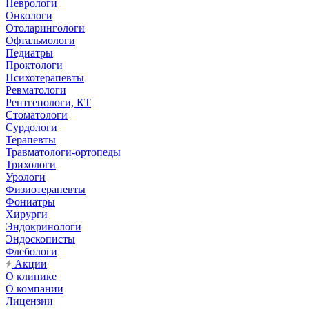
Неврологи
Онкологи
Отоларингологи
Офтальмологи
Педиатры
Проктологи
Психотерапевты
Ревматологи
Рентгенологи, КТ
Стоматологи
Сурдологи
Терапевты
Травматологи-ортопеды
Трихологи
Урологи
Физиотерапевты
Фониатры
Хирурги
Эндокринологи
Эндоскописты
Флебологи
Акции
О клинике
О компании
Лицензии