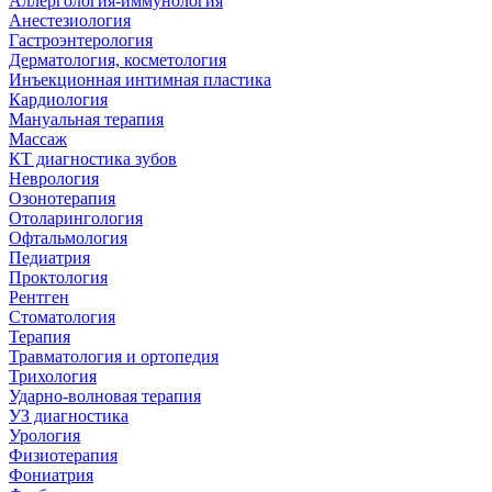
Аллергология-иммунология
Анестезиология
Гастроэнтерология
Дерматология, косметология
Инъекционная интимная пластика
Кардиология
Мануальная терапия
Массаж
КТ диагностика зубов
Неврология
Озонотерапия
Отоларингология
Офтальмология
Педиатрия
Проктология
Рентген
Стоматология
Терапия
Травматология и ортопедия
Трихология
Ударно-волновая терапия
УЗ диагностика
Урология
Физиотерапия
Фониатрия