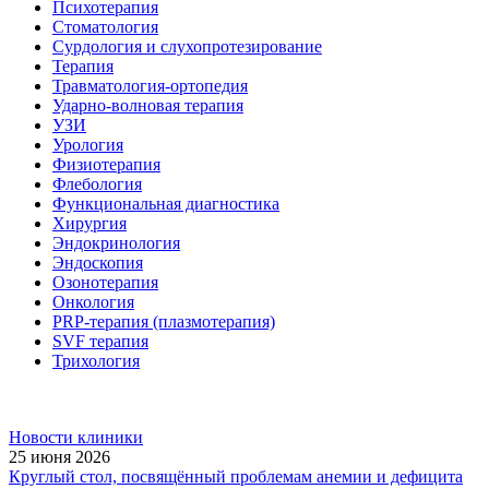
Психотерапия
Стоматология
Сурдология и слухопротезирование
Терапия
Травматология-ортопедия
Ударно-волновая терапия
УЗИ
Урология
Физиотерапия
Флебология
Функциональная диагностика
Хирургия
Эндокринология
Эндоскопия
Озонотерапия
Онкология
PRP-терапия (плазмотерапия)
SVF терапия
Трихология
Новости клиники
25 июня 2026
Круглый стол, посвящённый проблемам анемии и дефицита