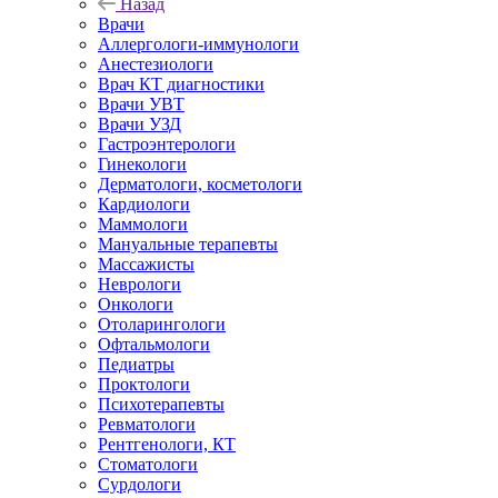
Назад
Врачи
Аллергологи-иммунологи
Анестезиологи
Врач КТ диагностики
Врачи УВТ
Врачи УЗД
Гастроэнтерологи
Гинекологи
Дерматологи, косметологи
Кардиологи
Маммологи
Мануальные терапевты
Массажисты
Неврологи
Онкологи
Отоларингологи
Офтальмологи
Педиатры
Проктологи
Психотерапевты
Ревматологи
Рентгенологи, КТ
Стоматологи
Сурдологи