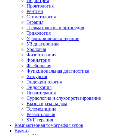
Педиатрия
Проктология
Рентген
Стоматология
Терапия
Травматология и ортопедия
Трихология
Ударно-волновая терапия
УЗ диагностика
Урология
Физиотерапия
Фониатрия
Флебология
Функциональная диагностика
Хирургия
Эндокринология
Эндоскопия
Психотерапия
Сурдология и слухопротезирование
Вызов врача на дом
Телемедицина
Ревматология
SVF терапия
Компьютерная томография зубов
Врачи