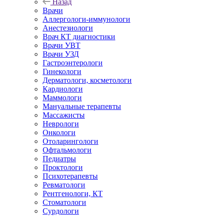
Назад
Врачи
Аллергологи-иммунологи
Анестезиологи
Врач КТ диагностики
Врачи УВТ
Врачи УЗД
Гастроэнтерологи
Гинекологи
Дерматологи, косметологи
Кардиологи
Маммологи
Мануальные терапевты
Массажисты
Неврологи
Онкологи
Отоларингологи
Офтальмологи
Педиатры
Проктологи
Психотерапевты
Ревматологи
Рентгенологи, КТ
Стоматологи
Сурдологи