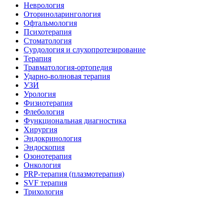
Неврология
Оториноларингология
Офтальмология
Психотерапия
Стоматология
Сурдология и слухопротезирование
Терапия
Травматология-ортопедия
Ударно-волновая терапия
УЗИ
Урология
Физиотерапия
Флебология
Функциональная диагностика
Хирургия
Эндокринология
Эндоскопия
Озонотерапия
Онкология
PRP-терапия (плазмотерапия)
SVF терапия
Трихология