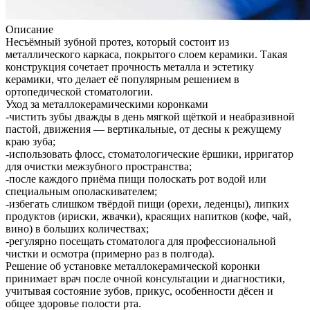
Описание
Несъёмный зубной протез, который состоит из
металлического каркаса, покрытого слоем керамики. Такая
конструкция сочетает прочность металла и эстетику
керамики, что делает её популярным решением в
ортопедической стоматологии.
Уход за металлокерамическими коронками
-чистить зубы дважды в день мягкой щёткой и неабразивной
пастой, движения — вертикальные, от десны к режущему
краю зуба;
-использовать флосс, стоматологические ёршики, ирригатор
для очистки межзубного пространства;
-после каждого приёма пищи полоскать рот водой или
специальным ополаскивателем;
-избегать слишком твёрдой пищи (орехи, леденцы), липких
продуктов (ириски, жвачки), красящих напитков (кофе, чай,
вино) в больших количествах;
-регулярно посещать стоматолога для профессиональной
чистки и осмотра (примерно раз в полгода).
Решение об установке металлокерамической коронки
принимает врач после очной консультации и диагностики,
учитывая состояние зубов, прикус, особенности дёсен и
общее здоровье полости рта.