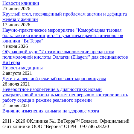
Новости клиники
25 июня 2026
Круглый стол, посвящённый проблемам анемии и дефицита
железа у женщин
17 июня 2026
Научно-практическое мероприятие "Коморбидная тазовая
боль: тактика клинициста" с участием врачей-гинекологов
клиники "ВиТерра"
4 июня 2026
Обучающий курс "Интимное омоложение препаратом
полимолочной кислоты Эллаген (Ellagen)" для специалистов
ВиТерра
Новости медицины
2 августа 2021
Дети с аллергией реже заболевают коронавирусом
26 июля 2021
Невероятное изобретение в диагностике: новый
ультразвуковой пластырь может непрерывно контролировать
работу сердца в режиме реального времени
21 июля 2021
Влияние изменения климата на здоровье мозга
2011 - 2026 ©Клиника №1 ВиТерра™ Беляево. Официальный
сайт клиники ООО "Верона" ОГРН 1097746528220