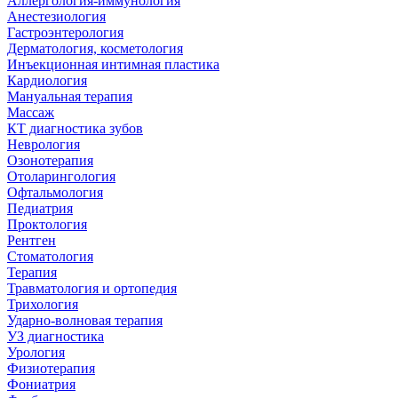
Аллергология-иммунология
Анестезиология
Гастроэнтерология
Дерматология, косметология
Инъекционная интимная пластика
Кардиология
Мануальная терапия
Массаж
КТ диагностика зубов
Неврология
Озонотерапия
Отоларингология
Офтальмология
Педиатрия
Проктология
Рентген
Стоматология
Терапия
Травматология и ортопедия
Трихология
Ударно-волновая терапия
УЗ диагностика
Урология
Физиотерапия
Фониатрия