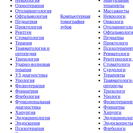
Неврология
Мануальные
Озонотерапия
терапевты
Отоларингология
Массажисты
Офтальмология
Компьютерная
Неврологи
Педиатрия
томография
Онкологи
Проктология
зубов
Отоларинголо
Рентген
Офтальмолог
Стоматология
Педиатры
Терапия
Проктологи
Травматология и
Психотерапев
ортопедия
Ревматологи
Трихология
Рентгенологи
Ударно-волновая
Стоматологи
терапия
Сурдологи
УЗ диагностика
Терапевты
Урология
Травматологи
Физиотерапия
ортопеды
Фониатрия
Трихологи
Флебология
Урологи
Функциональная
Физиотерапев
диагностика
Фониатры
Хирургия
Хирурги
Эндокринология
Эндокриноло
Эндоскопия
Эндоскопист
Психотерапия
Флебологи