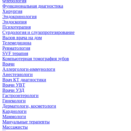
Флебология
Функциональная диагностика
Хирургия
Эндокринология
Эндоскопия
Психотерапия
Сурдология и слухопротезирование
Вызов врача на дом
Телемедицина
Ревматология
SVF терапия
Компьютерная томография зубов
Врачи
Аллергологи-иммунологи
Анестезиологи
Врач КТ диагностики
Врачи УВТ
Врачи УЗД
Гастроэнтерологи
Гинекологи
Дерматологи, косметологи
Кардиологи
Маммологи
Мануальные терапевты
Массажисты