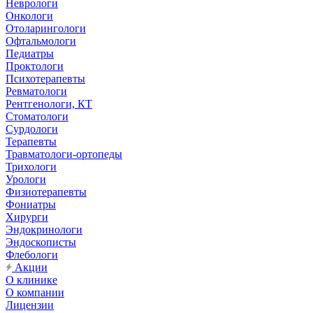
Неврологи
Онкологи
Отоларингологи
Офтальмологи
Педиатры
Проктологи
Психотерапевты
Ревматологи
Рентгенологи, КТ
Стоматологи
Сурдологи
Терапевты
Травматологи-ортопеды
Трихологи
Урологи
Физиотерапевты
Фониатры
Хирурги
Эндокринологи
Эндоскописты
Флебологи
Акции
О клинике
О компании
Лицензии