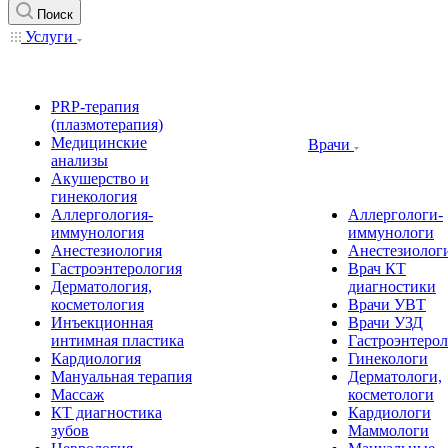
Поиск
Услуги
PRP-терапия
(плазмотерапия)
Медицинские
Врачи
анализы
Акушерство и
гинекология
Аллергология-
Аллергологи-
иммунология
иммунологи
Анестезиология
Анестезиолог
Гастроэнтерология
Врач КТ
Дерматология,
диагностики
косметология
Врачи УВТ
Инъекционная
Врачи УЗД
интимная пластика
Гастроэнтеро
Кардиология
Гинекологи
Мануальная терапия
Дерматологи,
Массаж
косметологи
КТ диагностика
Кардиологи
зубов
Маммологи