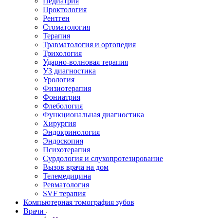
Педиатрия
Проктология
Рентген
Стоматология
Терапия
Травматология и ортопедия
Трихология
Ударно-волновая терапия
УЗ диагностика
Урология
Физиотерапия
Фониатрия
Флебология
Функциональная диагностика
Хирургия
Эндокринология
Эндоскопия
Психотерапия
Сурдология и слухопротезирование
Вызов врача на дом
Телемедицина
Ревматология
SVF терапия
Компьютерная томография зубов
Врачи