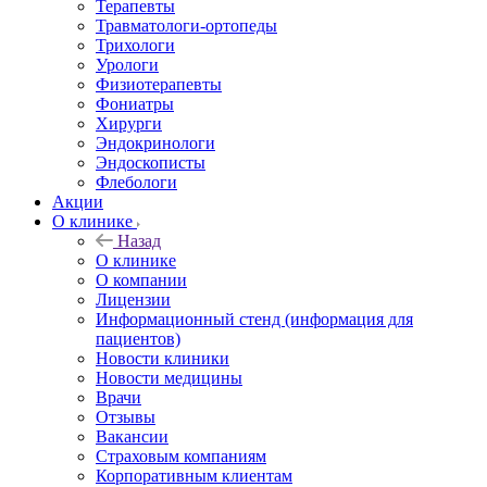
Терапевты
Травматологи-ортопеды
Трихологи
Урологи
Физиотерапевты
Фониатры
Хирурги
Эндокринологи
Эндоскописты
Флебологи
Акции
О клинике
Назад
О клинике
О компании
Лицензии
Информационный стенд (информация для
пациентов)
Новости клиники
Новости медицины
Врачи
Отзывы
Вакансии
Страховым компаниям
Корпоративным клиентам