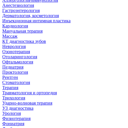
Аллергология-иммунология
Анестезиология
Гастроэнтерология
Дерматология, косметология
Инъекционная интимная пластика
Кардиология
Мануальная терапия
Массаж
КТ диагностика зубов
Неврология
Озонотерапия
Отоларингология
Офтальмология
Педиатрия
Проктология
Рентген
Стоматология
Терапия
Травматология и ортопедия
Трихология
Ударно-волновая терапия
УЗ диагностика
Урология
Физиотерапия
Фониатрия