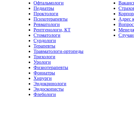
Офтальмологи
Ваканс
Педиатры
Страхо
Проктологи
Корпор
Психотерапевты
Адрес 
Ревматологи
Вопрос
Рентгенологи, КТ
Менед
Стоматологи
Случаи
Сурдологи
Терапевты
Травматологи-ортопеды
Трихологи
Урологи
Физиотерапевты
Фониатры
Хирурги
Эндокринологи
Эндоскописты
Флебологи