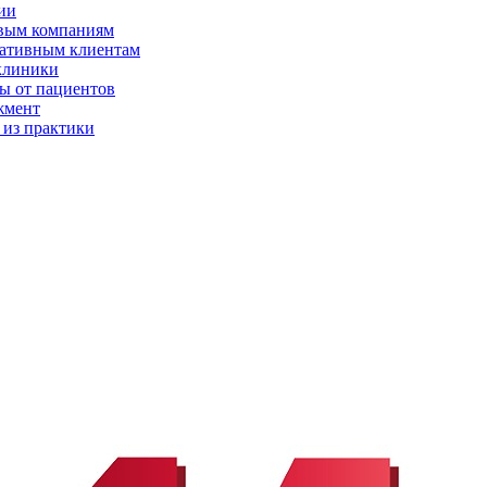
ии
вым компаниям
ативным клиентам
клиники
ы от пациентов
жмент
 из практики