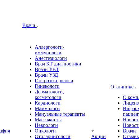
Врачи
Аллергологи-
иммунологи
Анестезиологи
Врач КТ диагностики
Врачи УВТ
Врачи УЗД
Гастроэнтерологи
Гинекологи
О клинике
Дерматологи,
косметологи
О комп
Кардиологи
Лиценз
Маммологи
Информ
Мануальные терапевты
пациен
Массажисты
Новост
Неврологи
Новост
афия
Онкологи
Врачи
Отоларингологи
Акции
Отзыв