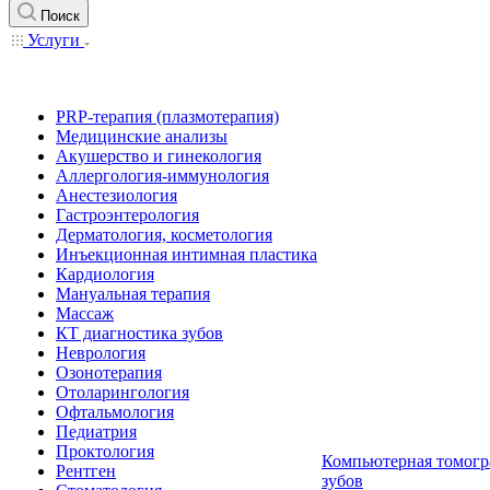
Поиск
Услуги
PRP-терапия (плазмотерапия)
Медицинские анализы
Акушерство и гинекология
Аллергология-иммунология
Анестезиология
Гастроэнтерология
Дерматология, косметология
Инъекционная интимная пластика
Кардиология
Мануальная терапия
Массаж
КТ диагностика зубов
Неврология
Озонотерапия
Отоларингология
Офтальмология
Педиатрия
Проктология
Компьютерная томогр
Рентген
зубов