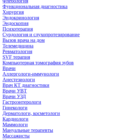
Флебология
Функциональная диагностика
Хирургия
Эндокринология
Эндоскопия
Психотерапия
Сурдология и слухопротезирование
Вызов врача на дом
Телемедицина
Ревматология
SVF терапия
Компьютерная томография зубов
Врачи
Аллергологи-иммунологи
Анестезиологи
Врач КТ диагностики
Врачи УВТ
Врачи УЗД
Гастроэнтерологи
Гинекологи
Дерматологи, косметологи
Кардиологи
Маммологи
Мануальные терапевты
Массажисты