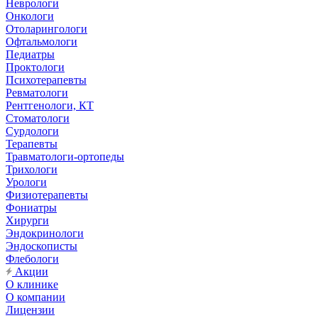
Неврологи
Онкологи
Отоларингологи
Офтальмологи
Педиатры
Проктологи
Психотерапевты
Ревматологи
Рентгенологи, КТ
Стоматологи
Сурдологи
Терапевты
Травматологи-ортопеды
Трихологи
Урологи
Физиотерапевты
Фониатры
Хирурги
Эндокринологи
Эндоскописты
Флебологи
Акции
О клинике
О компании
Лицензии