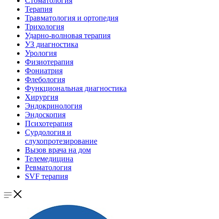
Стоматология
Терапия
Травматология и ортопедия
Трихология
Ударно-волновая терапия
УЗ диагностика
Урология
Физиотерапия
Фониатрия
Флебология
Функциональная диагностика
Хирургия
Эндокринология
Эндоскопия
Психотерапия
Сурдология и
слухопротезирование
Вызов врача на дом
Телемедицина
Ревматология
SVF терапия