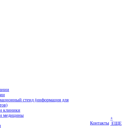
ании
ии
ационный стенд (информация для
тов)
и клиники
и медицины
+
Контакты
ЕЩЕ
ы