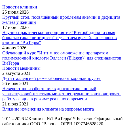
Новости клиники
25 июня 2026
Круглый стол, посвящённый проблемам анемии и дефицита
железа у женщин
17 июня 2026
Научно-практическое мероприятие "Коморбидная тазовая
боль: тактика клинициста" с участием врачей-гинекологов
клиники "ВиТерра"
4 июня 2026
Обучающий курс "Интимное омоложение препаратом
полимолочной кислоты Эллаген (Ellagen)" для специалистов
ВиТерра
Новости медицины
2 августа 2021
Дети с аллергией реже заболевают коронавирусом
26 июля 2021
Невероятное изобретение в диагностике: новый
ультразвуковой пластырь может непрерывно контролировать
работу сердца в режиме реального времени
21 июля 2021
Влияние изменения климата на здоровье мозга
2011 - 2026 ©Клиника №1 ВиТерра™ Беляево. Официальный
сайт клиники ООО "Верона" ОГРН 1097746528220