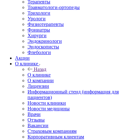
Терапевты
Травматологи-ортопеды
Трихологи
Урологи
Физиотерапевты
Фониатры
Хирурги
Эндокринологи
Эндоскописты
Флебологи
Акции
О клинике
Назад
О клинике
О компании
Лицензии
Информационный стенд (информация для
пациентов)
Новости клиники
Новости медицины
Врачи
Отзывы
Вакансии
Страховым компаниям
Корпоративным клиентам