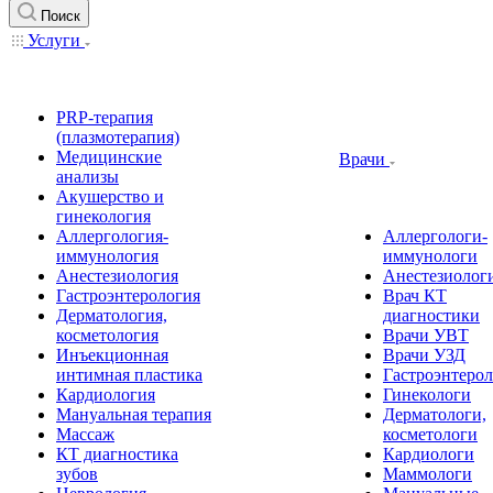
Поиск
Услуги
PRP-терапия
(плазмотерапия)
Медицинские
Врачи
анализы
Акушерство и
гинекология
Аллергология-
Аллергологи-
иммунология
иммунологи
Анестезиология
Анестезиолог
Гастроэнтерология
Врач КТ
Дерматология,
диагностики
косметология
Врачи УВТ
Инъекционная
Врачи УЗД
интимная пластика
Гастроэнтеро
Кардиология
Гинекологи
Мануальная терапия
Дерматологи,
Массаж
косметологи
КТ диагностика
Кардиологи
зубов
Маммологи