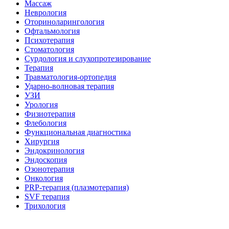
Массаж
Неврология
Оториноларингология
Офтальмология
Психотерапия
Стоматология
Сурдология и слухопротезирование
Терапия
Травматология-ортопедия
Ударно-волновая терапия
УЗИ
Урология
Физиотерапия
Флебология
Функциональная диагностика
Хирургия
Эндокринология
Эндоскопия
Озонотерапия
Онкология
PRP-терапия (плазмотерапия)
SVF терапия
Трихология