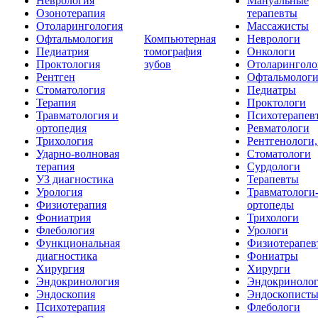
Неврология
Мануальные
Озонотерапия
терапевты
Отоларингология
Массажисты
Офтальмология
Компьютерная
Неврологи
Педиатрия
томография
Онкологи
Проктология
зубов
Отоларинголо
Рентген
Офтальмолог
Стоматология
Педиатры
Терапия
Проктологи
Травматология и
Психотерапев
ортопедия
Ревматологи
Трихология
Рентгенологи
Ударно-волновая
Стоматологи
терапия
Сурдологи
УЗ диагностика
Терапевты
Урология
Травматологи
Физиотерапия
ортопеды
Фониатрия
Трихологи
Флебология
Урологи
Функциональная
Физиотерапев
диагностика
Фониатры
Хирургия
Хирурги
Эндокринология
Эндокриноло
Эндоскопия
Эндоскопист
Психотерапия
Флебологи