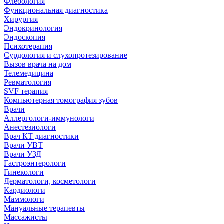
Флебология
Функциональная диагностика
Хирургия
Эндокринология
Эндоскопия
Психотерапия
Сурдология и слухопротезирование
Вызов врача на дом
Телемедицина
Ревматология
SVF терапия
Компьютерная томография зубов
Врачи
Аллергологи-иммунологи
Анестезиологи
Врач КТ диагностики
Врачи УВТ
Врачи УЗД
Гастроэнтерологи
Гинекологи
Дерматологи, косметологи
Кардиологи
Маммологи
Мануальные терапевты
Массажисты