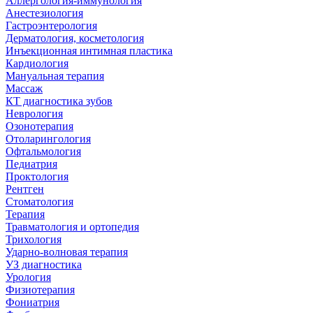
Аллергология-иммунология
Анестезиология
Гастроэнтерология
Дерматология, косметология
Инъекционная интимная пластика
Кардиология
Мануальная терапия
Массаж
КТ диагностика зубов
Неврология
Озонотерапия
Отоларингология
Офтальмология
Педиатрия
Проктология
Рентген
Стоматология
Терапия
Травматология и ортопедия
Трихология
Ударно-волновая терапия
УЗ диагностика
Урология
Физиотерапия
Фониатрия