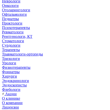
Неврологи
Онкологи
Отоларингологи
Офтальмологи
Педиатры
Проктологи
Психотерапевты
Ревматологи
Рентгенологи, КТ
Стоматологи
Сурдологи
Терапевты
Травматологи-ортопеды
Трихологи
Урологи
Физиотерапевты
Фониатры
Хирурги
Эндокринологи
Эндоскописты
Флебологи
Акции
О клинике
О компании
Лицензии