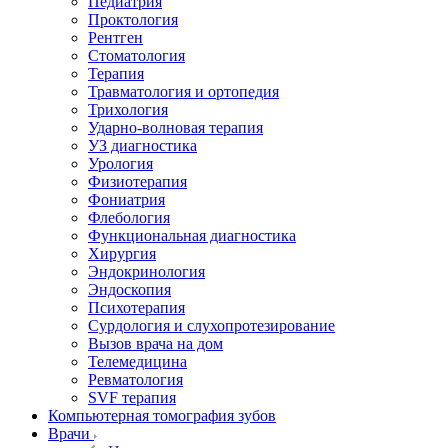
Педиатрия
Проктология
Рентген
Стоматология
Терапия
Травматология и ортопедия
Трихология
Ударно-волновая терапия
УЗ диагностика
Урология
Физиотерапия
Фониатрия
Флебология
Функциональная диагностика
Хирургия
Эндокринология
Эндоскопия
Психотерапия
Сурдология и слухопротезирование
Вызов врача на дом
Телемедицина
Ревматология
SVF терапия
Компьютерная томография зубов
Врачи