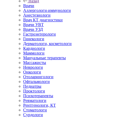
Назад
Врачи
Аллергологи-иммунологи
Анестезиологи
Врач КТ диагностики
Врачи УВТ
Врачи УЗД
Гастроэнтерологи
Гинекологи
Дерматологи, косметологи
Кардиологи
Маммологи
Мануальные терапевты
Массажисты
Неврологи
Онкологи
Отоларингологи
Офтальмологи
Педиатры
Проктологи
Психотерапевты
Ревматологи
Рентгенологи, КТ
Стоматологи
Сурдологи