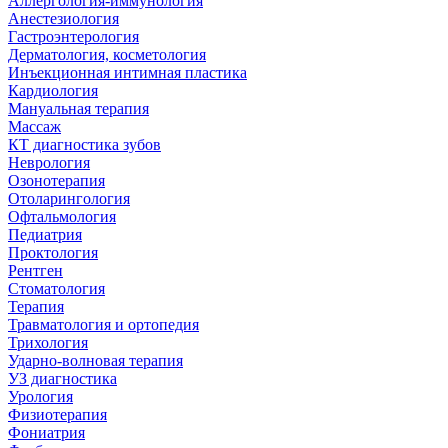
Аллергология-иммунология
Анестезиология
Гастроэнтерология
Дерматология, косметология
Инъекционная интимная пластика
Кардиология
Мануальная терапия
Массаж
КТ диагностика зубов
Неврология
Озонотерапия
Отоларингология
Офтальмология
Педиатрия
Проктология
Рентген
Стоматология
Терапия
Травматология и ортопедия
Трихология
Ударно-волновая терапия
УЗ диагностика
Урология
Физиотерапия
Фониатрия