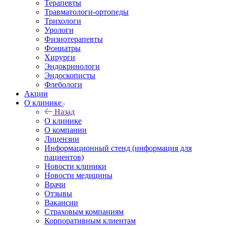
Терапевты
Травматологи-ортопеды
Трихологи
Урологи
Физиотерапевты
Фониатры
Хирурги
Эндокринологи
Эндоскописты
Флебологи
Акции
О клинике
Назад
О клинике
О компании
Лицензии
Информационный стенд (информация для
пациентов)
Новости клиники
Новости медицины
Врачи
Отзывы
Вакансии
Страховым компаниям
Корпоративным клиентам