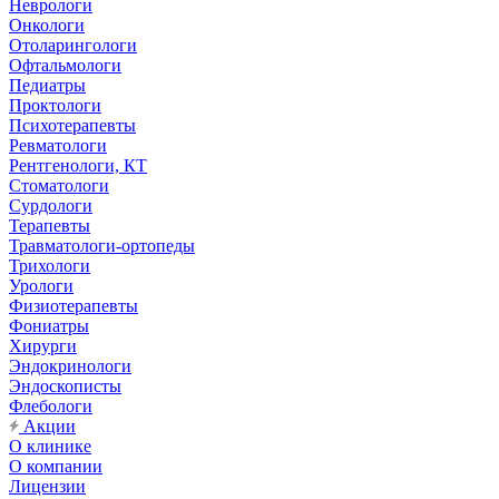
Неврологи
Онкологи
Отоларингологи
Офтальмологи
Педиатры
Проктологи
Психотерапевты
Ревматологи
Рентгенологи, КТ
Стоматологи
Сурдологи
Терапевты
Травматологи-ортопеды
Трихологи
Урологи
Физиотерапевты
Фониатры
Хирурги
Эндокринологи
Эндоскописты
Флебологи
Акции
О клинике
О компании
Лицензии