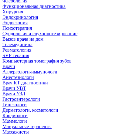
Флебология
Функциональная диагностика
Хирургия
Эндокринология
Эндоскопия
Психотерапия
Сурдология и слухопротезирование
Вызов врача на дом
Телемедицина
Ревматология
SVF терапия
Компьютерная томография зубов
Врачи
Аллергологи-иммунологи
Анестезиологи
Врач КТ диагностики
Врачи УВТ
Врачи УЗД
Гастроэнтерологи
Гинекологи
Дерматологи, косметологи
Кардиологи
Маммологи
Мануальные терапевты
Массажисты