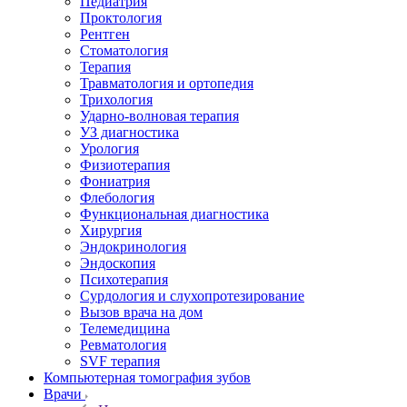
Педиатрия
Проктология
Рентген
Стоматология
Терапия
Травматология и ортопедия
Трихология
Ударно-волновая терапия
УЗ диагностика
Урология
Физиотерапия
Фониатрия
Флебология
Функциональная диагностика
Хирургия
Эндокринология
Эндоскопия
Психотерапия
Сурдология и слухопротезирование
Вызов врача на дом
Телемедицина
Ревматология
SVF терапия
Компьютерная томография зубов
Врачи