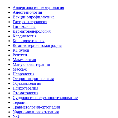
Аллергология-иммунология
Анестезиология
Вакцинопрофилактика
Гастроэнтерология
Гинекология
Дерматовенерология
Кардиология
Колопроктология
Компьютерная томография
КТ зубов
Рентген
Маммология
Мануальная терапия
Массаж
Неврология
Оториноларингология
Офтальмология
Психотерапия
Стоматология
Сурдология и слухопротезирование
Терапия
Травматология-ортопедия
Ударно-волновая терапия
УЗИ