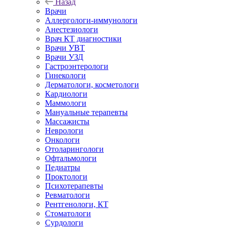
Назад
Врачи
Аллергологи-иммунологи
Анестезиологи
Врач КТ диагностики
Врачи УВТ
Врачи УЗД
Гастроэнтерологи
Гинекологи
Дерматологи, косметологи
Кардиологи
Маммологи
Мануальные терапевты
Массажисты
Неврологи
Онкологи
Отоларингологи
Офтальмологи
Педиатры
Проктологи
Психотерапевты
Ревматологи
Рентгенологи, КТ
Стоматологи
Сурдологи