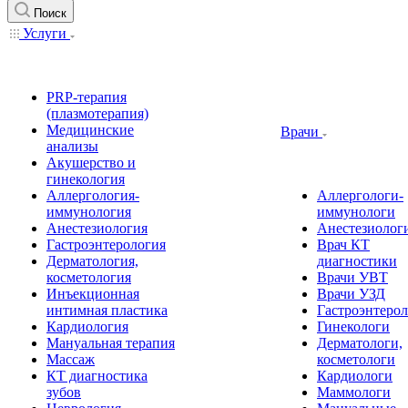
Поиск
Услуги
PRP-терапия
(плазмотерапия)
Медицинские
Врачи
анализы
Акушерство и
гинекология
Аллергология-
Аллергологи-
иммунология
иммунологи
Анестезиология
Анестезиолог
Гастроэнтерология
Врач КТ
Дерматология,
диагностики
косметология
Врачи УВТ
Инъекционная
Врачи УЗД
интимная пластика
Гастроэнтеро
Кардиология
Гинекологи
Мануальная терапия
Дерматологи,
Массаж
косметологи
КТ диагностика
Кардиологи
зубов
Маммологи