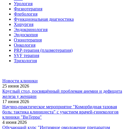
Урология
Физиотерапия
Флебология
Функциональная диагностика
Хирургия
Эндокринология
Эндоскопия
Озонотерапия
Онкология
PRP-терапия (плазмотерапия)
SVF терапия
Трихология
Новости клиники
25 июня 2026
Круглый стол, посвящённый проблемам анемии и дефицита
железа у женщин
17 июня 2026
Научно-практическое мероприятие "Коморбидная тазовая
боль: тактика клинициста" с участием врачей-гинекологов
клиники "ВиТерра"
4 июня 2026
Обучающий курс "Интимное омоложение препаратом