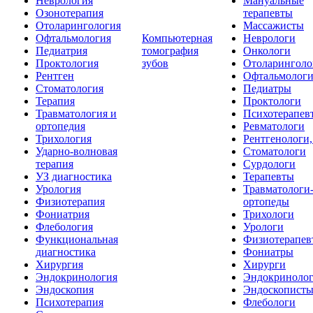
Неврология
Мануальные
Озонотерапия
терапевты
Отоларингология
Массажисты
Офтальмология
Компьютерная
Неврологи
Педиатрия
томография
Онкологи
Проктология
зубов
Отоларинголо
Рентген
Офтальмолог
Стоматология
Педиатры
Терапия
Проктологи
Травматология и
Психотерапев
ортопедия
Ревматологи
Трихология
Рентгенологи
Ударно-волновая
Стоматологи
терапия
Сурдологи
УЗ диагностика
Терапевты
Урология
Травматологи
Физиотерапия
ортопеды
Фониатрия
Трихологи
Флебология
Урологи
Функциональная
Физиотерапев
диагностика
Фониатры
Хирургия
Хирурги
Эндокринология
Эндокриноло
Эндоскопия
Эндоскопист
Психотерапия
Флебологи