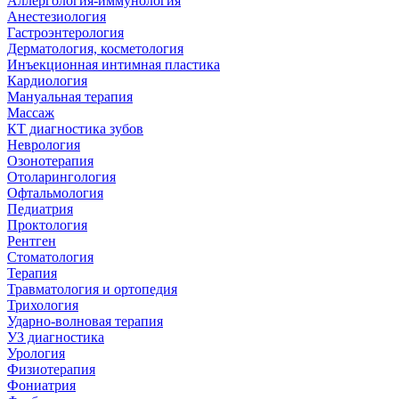
Аллергология-иммунология
Анестезиология
Гастроэнтерология
Дерматология, косметология
Инъекционная интимная пластика
Кардиология
Мануальная терапия
Массаж
КТ диагностика зубов
Неврология
Озонотерапия
Отоларингология
Офтальмология
Педиатрия
Проктология
Рентген
Стоматология
Терапия
Травматология и ортопедия
Трихология
Ударно-волновая терапия
УЗ диагностика
Урология
Физиотерапия
Фониатрия