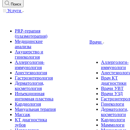
Поиск
Услуги
PRP-терапия
(плазмотерапия)
Медицинские
Врачи
анализы
Акушерство и
гинекология
Аллергология-
Аллергологи-
иммунология
иммунологи
Анестезиология
Анестезиолог
Гастроэнтерология
Врач КТ
Дерматология,
диагностики
косметология
Врачи УВТ
Инъекционная
Врачи УЗД
интимная пластика
Гастроэнтеро
Кардиология
Гинекологи
Мануальная терапия
Дерматологи,
Массаж
косметологи
КТ диагностика
Кардиологи
зубов
Маммологи