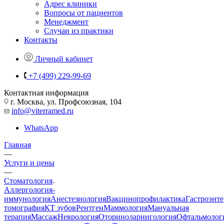
Адрес клиники
Вопросы от пациентов
Менеджмент
Случаи из практики
Контакты
Личный кабинет
+7 (499) 229-99-69
Контактная информация
г. Москва, ул. Профсоюзная, 104
info@viterramed.ru
WhatsApp
Главная
—
Услуги и цены
—
Стоматология
Аллергология-
иммунология
Анестезиология
Вакцинопрофилактика
Гастроэнт
томография
КТ зубов
Рентген
Маммология
Мануальная
терапия
Массаж
Неврология
Оториноларингология
Офтальмолог