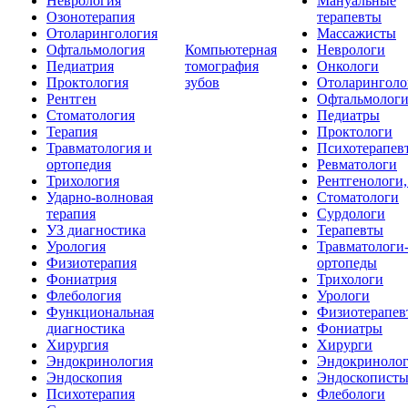
Неврология
Мануальные
Озонотерапия
терапевты
Отоларингология
Массажисты
Офтальмология
Компьютерная
Неврологи
Педиатрия
томография
Онкологи
Проктология
зубов
Отоларинголо
Рентген
Офтальмолог
Стоматология
Педиатры
Терапия
Проктологи
Травматология и
Психотерапев
ортопедия
Ревматологи
Трихология
Рентгенологи
Ударно-волновая
Стоматологи
терапия
Сурдологи
УЗ диагностика
Терапевты
Урология
Травматологи
Физиотерапия
ортопеды
Фониатрия
Трихологи
Флебология
Урологи
Функциональная
Физиотерапев
диагностика
Фониатры
Хирургия
Хирурги
Эндокринология
Эндокриноло
Эндоскопия
Эндоскопист
Психотерапия
Флебологи