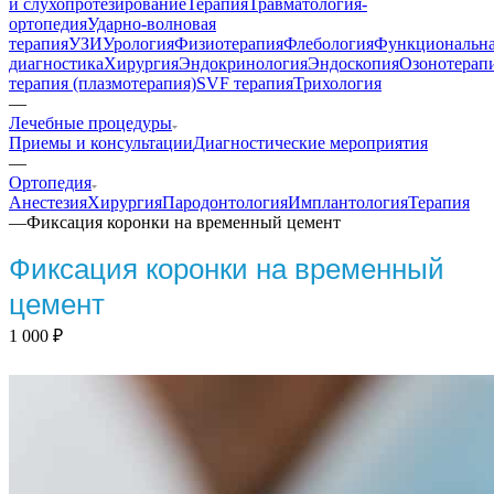
и слухопротезирование
Терапия
Травматология-
ортопедия
Ударно-волновая
терапия
УЗИ
Урология
Физиотерапия
Флебология
Функциональн
диагностика
Хирургия
Эндокринология
Эндоскопия
Озонотерап
терапия (плазмотерапия)
SVF терапия
Трихология
—
Лечебные процедуры
Приемы и консультации
Диагностические мероприятия
—
Ортопедия
Анестезия
Хирургия
Пародонтология
Имплантология
Терапия
—
Фиксация коронки на временный цемент
Фиксация коронки на временный
цемент
1 000
₽