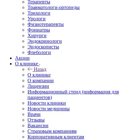
Терапевты
Травматологи-ортопеды
Трихологи
Урологи
Физиотерапевты
Фониатры
Хирурги
Эндокринологи
Эндоскописты
Флебологи
Акции
О клинике
Назад
О клинике
О компании
Лицензии
Информационный стенд (информация для
пациентов)
Новости клиники
Новости медицины
Врачи
Отзывы
Вакансии
Страховым компаниям
Корпоративным клиентам