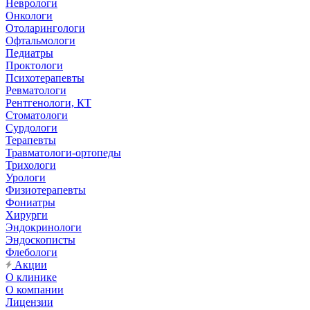
Неврологи
Онкологи
Отоларингологи
Офтальмологи
Педиатры
Проктологи
Психотерапевты
Ревматологи
Рентгенологи, КТ
Стоматологи
Сурдологи
Терапевты
Травматологи-ортопеды
Трихологи
Урологи
Физиотерапевты
Фониатры
Хирурги
Эндокринологи
Эндоскописты
Флебологи
Акции
О клинике
О компании
Лицензии