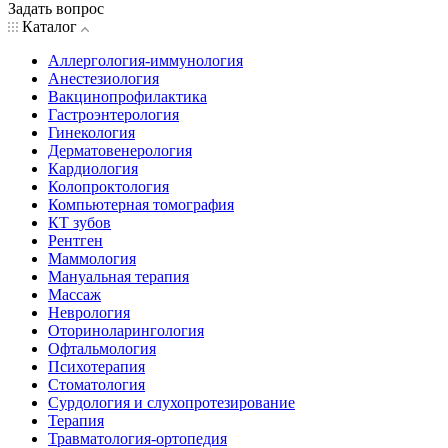
Задать вопрос
Каталог
Аллергология-иммунология
Анестезиология
Вакцинопрофилактика
Гастроэнтерология
Гинекология
Дерматовенерология
Кардиология
Колопроктология
Компьютерная томография
КТ зубов
Рентген
Маммология
Мануальная терапия
Массаж
Неврология
Оториноларингология
Офтальмология
Психотерапия
Стоматология
Сурдология и слухопротезирование
Терапия
Травматология-ортопедия