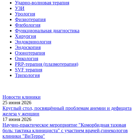
Ударно-волновая терапия
УЗИ
Урология
Физиотерапия
Флебология
Функциональная диагностика
Хирургия
Эндокринология
Эндоскопия
Озонотерапия
Онкология
PRP-терапия (плазмотерапия)
SVF терапия
Трихология
Новости клиники
25 июня 2026
Круглый стол, посвящённый проблемам анемии и дефицита
железа у женщин
17 июня 2026
Научно-практическое мероприятие "Коморбидная тазовая
боль: тактика клинициста" с участием врачей-гинекологов
клиники "ВиТерра"