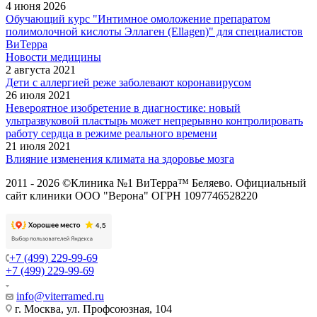
4 июня 2026
Обучающий курс "Интимное омоложение препаратом
полимолочной кислоты Эллаген (Ellagen)" для специалистов
ВиТерра
Новости медицины
2 августа 2021
Дети с аллергией реже заболевают коронавирусом
26 июля 2021
Невероятное изобретение в диагностике: новый
ультразвуковой пластырь может непрерывно контролировать
работу сердца в режиме реального времени
21 июля 2021
Влияние изменения климата на здоровье мозга
2011 - 2026 ©Клиника №1 ВиТерра™ Беляево. Официальный
сайт клиники ООО "Верона" ОГРН 1097746528220
+7 (499) 229-99-69
+7 (499) 229-99-69
info@viterramed.ru
г. Москва, ул. Профсоюзная, 104