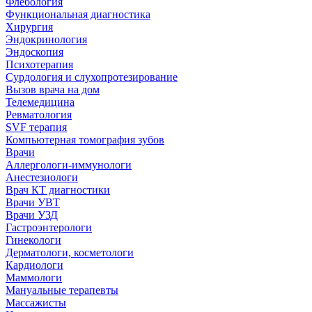
Флебология
Функциональная диагностика
Хирургия
Эндокринология
Эндоскопия
Психотерапия
Сурдология и слухопротезирование
Вызов врача на дом
Телемедицина
Ревматология
SVF терапия
Компьютерная томография зубов
Врачи
Аллергологи-иммунологи
Анестезиологи
Врач КТ диагностики
Врачи УВТ
Врачи УЗД
Гастроэнтерологи
Гинекологи
Дерматологи, косметологи
Кардиологи
Маммологи
Мануальные терапевты
Массажисты