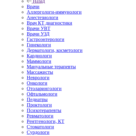
Назад
Врачи
Аллергологи-иммунологи
Анестезиологи
Врач КТ диагностики
Врачи УВТ
Врачи УЗД
Гастроэнтерологи
Гинекологи
Дерматологи, косметологи
Кардиологи
Маммологи
Мануальные терапевты
Массажисты
Неврологи
Онкологи
Отоларингологи
Офтальмологи
Педиатры
Проктологи
Психотерапевты
Ревматологи
Рентгенологи, КТ
Стоматологи
Сурдологи