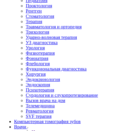
Педиатрия
Проктология
Рентген
Стоматология
Терапия
Травматология и ортопедия
Трихология
Ударно-волновая терапия
УЗ диагностика
Урология
Физиотерапия
Фониатрия
Флебология
Функциональная диагностика
Хирургия
Эндокринология
Эндоскопия
Психотерапия
Сурдология и слухопротезирование
Вызов врача на дом
Телемедицина
Ревматология
SVF терапия
Компьютерная томография зубов
Врачи