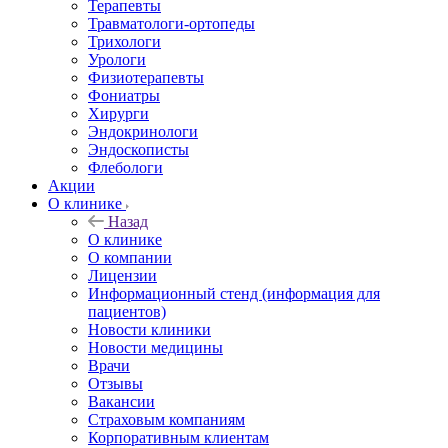
Терапевты
Травматологи-ортопеды
Трихологи
Урологи
Физиотерапевты
Фониатры
Хирурги
Эндокринологи
Эндоскописты
Флебологи
Акции
О клинике
Назад
О клинике
О компании
Лицензии
Информационный стенд (информация для
пациентов)
Новости клиники
Новости медицины
Врачи
Отзывы
Вакансии
Страховым компаниям
Корпоративным клиентам