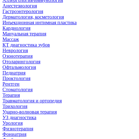
Аллергология-иммунология
Анестезиология
Гастроэнтерология
Дерматология, косметология
Инъекционная интимная пластика
Кардиология
Мануальная терапия
Массаж
КТ диагностика зубов
Неврология
Озонотерапия
Отоларингология
Офтальмология
Педиатрия
Проктология
Рентген
Стоматология
Терапия
Травматология и ортопедия
Трихология
Ударно-волновая терапия
УЗ диагностика
Урология
Физиотерапия
Фониатрия