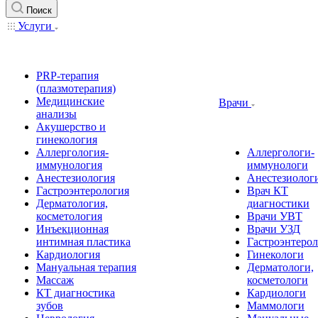
Поиск
Услуги
PRP-терапия
(плазмотерапия)
Медицинские
Врачи
анализы
Акушерство и
гинекология
Аллергология-
Аллергологи-
иммунология
иммунологи
Анестезиология
Анестезиолог
Гастроэнтерология
Врач КТ
Дерматология,
диагностики
косметология
Врачи УВТ
Инъекционная
Врачи УЗД
интимная пластика
Гастроэнтеро
Кардиология
Гинекологи
Мануальная терапия
Дерматологи,
Массаж
косметологи
КТ диагностика
Кардиологи
зубов
Маммологи