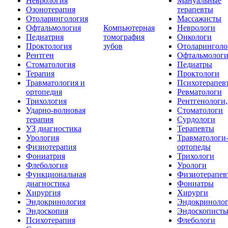
Неврология
Мануальные
Озонотерапия
терапевты
Отоларингология
Массажисты
Офтальмология
Компьютерная
Неврологи
Педиатрия
томография
Онкологи
Проктология
зубов
Отоларинголо
Рентген
Офтальмолог
Стоматология
Педиатры
Терапия
Проктологи
Травматология и
Психотерапев
ортопедия
Ревматологи
Трихология
Рентгенологи
Ударно-волновая
Стоматологи
терапия
Сурдологи
УЗ диагностика
Терапевты
Урология
Травматологи
Физиотерапия
ортопеды
Фониатрия
Трихологи
Флебология
Урологи
Функциональная
Физиотерапев
диагностика
Фониатры
Хирургия
Хирурги
Эндокринология
Эндокриноло
Эндоскопия
Эндоскопист
Психотерапия
Флебологи