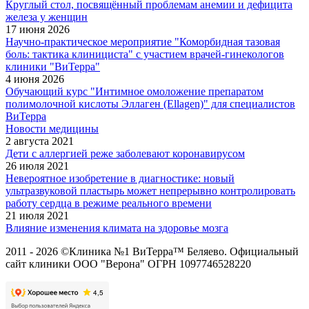
Круглый стол, посвящённый проблемам анемии и дефицита
железа у женщин
17 июня 2026
Научно-практическое мероприятие "Коморбидная тазовая
боль: тактика клинициста" с участием врачей-гинекологов
клиники "ВиТерра"
4 июня 2026
Обучающий курс "Интимное омоложение препаратом
полимолочной кислоты Эллаген (Ellagen)" для специалистов
ВиТерра
Новости медицины
2 августа 2021
Дети с аллергией реже заболевают коронавирусом
26 июля 2021
Невероятное изобретение в диагностике: новый
ультразвуковой пластырь может непрерывно контролировать
работу сердца в режиме реального времени
21 июля 2021
Влияние изменения климата на здоровье мозга
2011 - 2026 ©Клиника №1 ВиТерра™ Беляево. Официальный
сайт клиники ООО "Верона" ОГРН 1097746528220