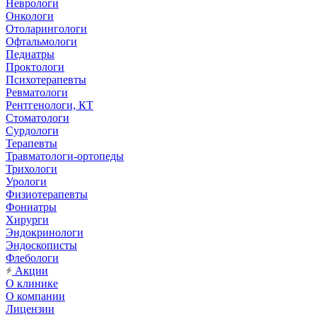
Неврологи
Онкологи
Отоларингологи
Офтальмологи
Педиатры
Проктологи
Психотерапевты
Ревматологи
Рентгенологи, КТ
Стоматологи
Сурдологи
Терапевты
Травматологи-ортопеды
Трихологи
Урологи
Физиотерапевты
Фониатры
Хирурги
Эндокринологи
Эндоскописты
Флебологи
Акции
О клинике
О компании
Лицензии