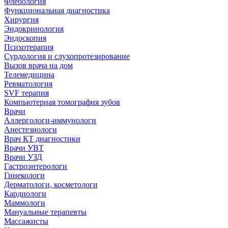
Флебология
Функциональная диагностика
Хирургия
Эндокринология
Эндоскопия
Психотерапия
Сурдология и слухопротезирование
Вызов врача на дом
Телемедицина
Ревматология
SVF терапия
Компьютерная томография зубов
Врачи
Аллергологи-иммунологи
Анестезиологи
Врач КТ диагностики
Врачи УВТ
Врачи УЗД
Гастроэнтерологи
Гинекологи
Дерматологи, косметологи
Кардиологи
Маммологи
Мануальные терапевты
Массажисты