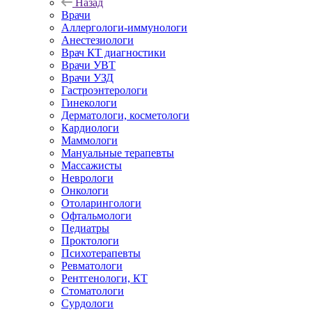
Назад
Врачи
Аллергологи-иммунологи
Анестезиологи
Врач КТ диагностики
Врачи УВТ
Врачи УЗД
Гастроэнтерологи
Гинекологи
Дерматологи, косметологи
Кардиологи
Маммологи
Мануальные терапевты
Массажисты
Неврологи
Онкологи
Отоларингологи
Офтальмологи
Педиатры
Проктологи
Психотерапевты
Ревматологи
Рентгенологи, КТ
Стоматологи
Сурдологи