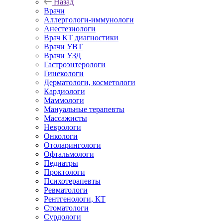
Назад
Врачи
Аллергологи-иммунологи
Анестезиологи
Врач КТ диагностики
Врачи УВТ
Врачи УЗД
Гастроэнтерологи
Гинекологи
Дерматологи, косметологи
Кардиологи
Маммологи
Мануальные терапевты
Массажисты
Неврологи
Онкологи
Отоларингологи
Офтальмологи
Педиатры
Проктологи
Психотерапевты
Ревматологи
Рентгенологи, КТ
Стоматологи
Сурдологи