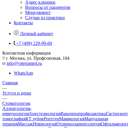
Адрес клиники
Вопросы от пациентов
Менеджмент
Случаи из практики
Контакты
Личный кабинет
+7 (499) 229-99-69
Контактная информация
г. Москва, ул. Профсоюзная, 104
info@viterramed.ru
WhatsApp
Главная
—
Услуги и цены
—
Стоматология
Аллергология-
иммунология
Анестезиология
Вакцинопрофилактика
Гастроэнт
томография
КТ зубов
Рентген
Маммология
Мануальная
терапия
Массаж
Неврология
Оториноларингология
Офтальмолог