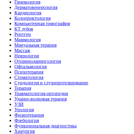
Гинекология
Дерматовенерология
Кардиология
Колопроктология
Компьютерная томография
КТ зубов
Рентген
Маммология
Мануальная терапия
Массаж
Неврология
Оториноларингология
Офтальмология
Психотерапия
Стоматология
Сурдология и слухопротезирование
Терапия
Травматология-ортопедия
Ударно-волновая терапия
УЗИ
Урология
Физиотерапия
Флебология
Функциональная диагностика
Хирургия