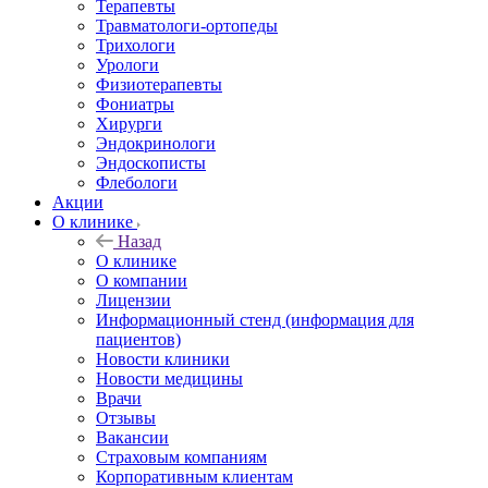
Терапевты
Травматологи-ортопеды
Трихологи
Урологи
Физиотерапевты
Фониатры
Хирурги
Эндокринологи
Эндоскописты
Флебологи
Акции
О клинике
Назад
О клинике
О компании
Лицензии
Информационный стенд (информация для
пациентов)
Новости клиники
Новости медицины
Врачи
Отзывы
Вакансии
Страховым компаниям
Корпоративным клиентам