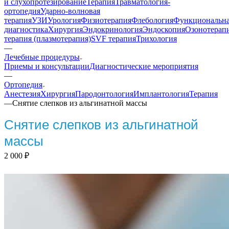
и слухопротезирование
Терапия
Травматология-
ортопедия
Ударно-волновая
терапия
УЗИ
Урология
Физиотерапия
Флебология
Функциональн
диагностика
Хирургия
Эндокринология
Эндоскопия
Озонотерап
терапия (плазмотерапия)
SVF терапия
Трихология
—
Лечебные процедуры
Приемы и консультации
Диагностические мероприятия
—
Ортопедия
Анестезия
Хирургия
Пародонтология
Имплантология
Терапия
—
Снятие слепков из альгинатной массы
Снятие слепков из альгинатной
массы
2 000
₽