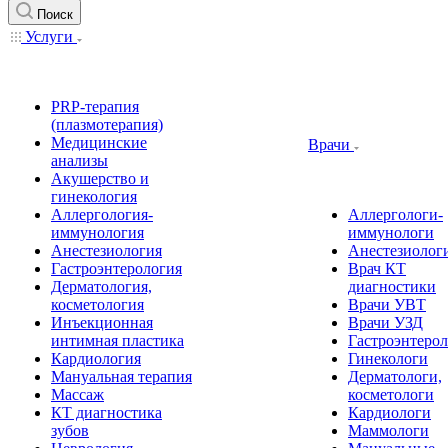
Поиск
Услуги
PRP-терапия
(плазмотерапия)
Медицинские
Врачи
анализы
Акушерство и
гинекология
Аллергология-
Аллергологи-
иммунология
иммунологи
Анестезиология
Анестезиолог
Гастроэнтерология
Врач КТ
Дерматология,
диагностики
косметология
Врачи УВТ
Инъекционная
Врачи УЗД
интимная пластика
Гастроэнтеро
Кардиология
Гинекологи
Мануальная терапия
Дерматологи,
Массаж
косметологи
КТ диагностика
Кардиологи
зубов
Маммологи