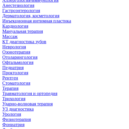
Аллергология-иммунология
Анестезиология
Гастроэнтерология
Дерматология, косметология
Инъекционная интимная пластика
Кардиология
Мануальная терапия
Массаж
КТ диагностика зубов
Неврология
Озонотерапия
Отоларингология
Офтальмология
Педиатрия
Проктология
Рентген
Стоматология
Терапия
Травматология и ортопедия
Трихология
Ударно-волновая терапия
УЗ диагностика
Урология
Физиотерапия
Фониатрия