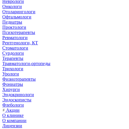
Неврологи
Онкологи
Отоларингологи
Офтальмологи
Педиатры
Проктологи
Психотерапевты
Ревматологи
Рентгенологи, КТ
Стоматологи
Сурдологи
Терапевты
Травматологи-ортопеды
Трихологи
Урологи
Физиотерапевты
Фониатры
Хирурги
Эндокринологи
Эндоскописты
Флебологи
Акции
О клинике
О компании
Лицензии