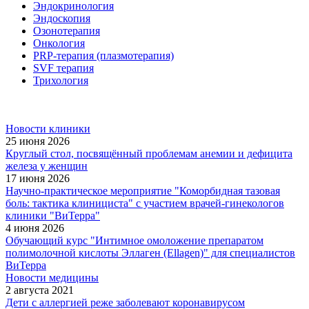
Эндокринология
Эндоскопия
Озонотерапия
Онкология
PRP-терапия (плазмотерапия)
SVF терапия
Трихология
Новости клиники
25 июня 2026
Круглый стол, посвящённый проблемам анемии и дефицита
железа у женщин
17 июня 2026
Научно-практическое мероприятие "Коморбидная тазовая
боль: тактика клинициста" с участием врачей-гинекологов
клиники "ВиТерра"
4 июня 2026
Обучающий курс "Интимное омоложение препаратом
полимолочной кислоты Эллаген (Ellagen)" для специалистов
ВиТерра
Новости медицины
2 августа 2021
Дети с аллергией реже заболевают коронавирусом