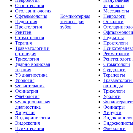
Неврология
Мануальные
Озонотерапия
терапевты
Отоларингология
Массажисты
Офтальмология
Компьютерная
Неврологи
Педиатрия
томография
Онкологи
Проктология
зубов
Отоларинголо
Рентген
Офтальмолог
Стоматология
Педиатры
Терапия
Проктологи
Травматология и
Психотерапев
ортопедия
Ревматологи
Трихология
Рентгенологи
Ударно-волновая
Стоматологи
терапия
Сурдологи
УЗ диагностика
Терапевты
Урология
Травматологи
Физиотерапия
ортопеды
Фониатрия
Трихологи
Флебология
Урологи
Функциональная
Физиотерапев
диагностика
Фониатры
Хирургия
Хирурги
Эндокринология
Эндокриноло
Эндоскопия
Эндоскопист
Психотерапия
Флебологи