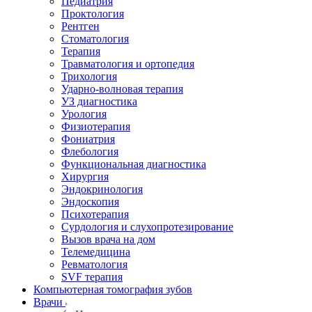
Педиатрия
Проктология
Рентген
Стоматология
Терапия
Травматология и ортопедия
Трихология
Ударно-волновая терапия
УЗ диагностика
Урология
Физиотерапия
Фониатрия
Флебология
Функциональная диагностика
Хирургия
Эндокринология
Эндоскопия
Психотерапия
Сурдология и слухопротезирование
Вызов врача на дом
Телемедицина
Ревматология
SVF терапия
Компьютерная томография зубов
Врачи