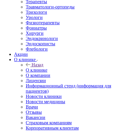
Терапевты
Травматологи-ортопеды
Трихологи
Урологи
Физиотерапевты
Фониатры
Хирурги
Эндокринологи
Эндоскописты
Флебологи
Акции
О клинике
Назад
О клинике
О компании
Лицензии
Информационный стенд (информация для
пациентов)
Новости клиники
Новости медицины
Врачи
Отзывы
Вакансии
Страховым компаниям
Корпоративным клиентам