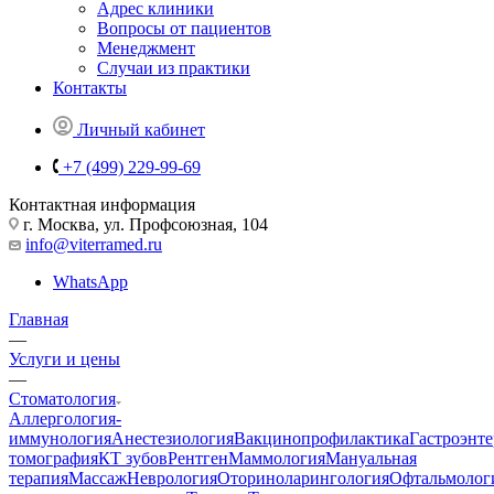
Адрес клиники
Вопросы от пациентов
Менеджмент
Случаи из практики
Контакты
Личный кабинет
+7 (499) 229-99-69
Контактная информация
г. Москва, ул. Профсоюзная, 104
info@viterramed.ru
WhatsApp
Главная
—
Услуги и цены
—
Стоматология
Аллергология-
иммунология
Анестезиология
Вакцинопрофилактика
Гастроэнт
томография
КТ зубов
Рентген
Маммология
Мануальная
терапия
Массаж
Неврология
Оториноларингология
Офтальмолог