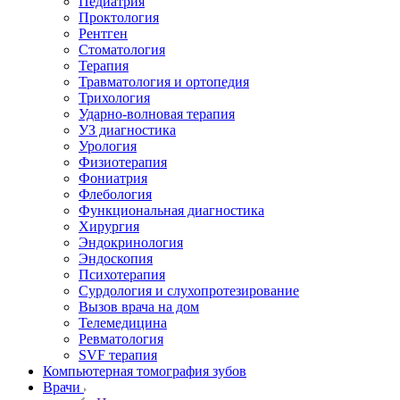
Педиатрия
Проктология
Рентген
Стоматология
Терапия
Травматология и ортопедия
Трихология
Ударно-волновая терапия
УЗ диагностика
Урология
Физиотерапия
Фониатрия
Флебология
Функциональная диагностика
Хирургия
Эндокринология
Эндоскопия
Психотерапия
Сурдология и слухопротезирование
Вызов врача на дом
Телемедицина
Ревматология
SVF терапия
Компьютерная томография зубов
Врачи