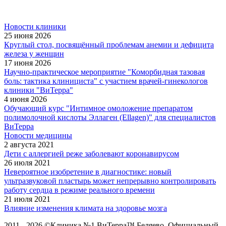
Новости клиники
25 июня 2026
Круглый стол, посвящённый проблемам анемии и дефицита
железа у женщин
17 июня 2026
Научно-практическое мероприятие "Коморбидная тазовая
боль: тактика клинициста" с участием врачей-гинекологов
клиники "ВиТерра"
4 июня 2026
Обучающий курс "Интимное омоложение препаратом
полимолочной кислоты Эллаген (Ellagen)" для специалистов
ВиТерра
Новости медицины
2 августа 2021
Дети с аллергией реже заболевают коронавирусом
26 июля 2021
Невероятное изобретение в диагностике: новый
ультразвуковой пластырь может непрерывно контролировать
работу сердца в режиме реального времени
21 июля 2021
Влияние изменения климата на здоровье мозга
2011 - 2026 ©Клиника №1 ВиТерра™ Беляево. Официальный