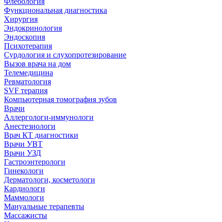
Флебология
Функциональная диагностика
Хирургия
Эндокринология
Эндоскопия
Психотерапия
Сурдология и слухопротезирование
Вызов врача на дом
Телемедицина
Ревматология
SVF терапия
Компьютерная томография зубов
Врачи
Аллергологи-иммунологи
Анестезиологи
Врач КТ диагностики
Врачи УВТ
Врачи УЗД
Гастроэнтерологи
Гинекологи
Дерматологи, косметологи
Кардиологи
Маммологи
Мануальные терапевты
Массажисты