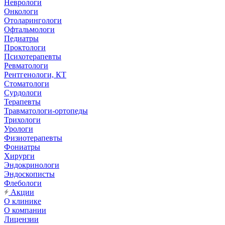
Неврологи
Онкологи
Отоларингологи
Офтальмологи
Педиатры
Проктологи
Психотерапевты
Ревматологи
Рентгенологи, КТ
Стоматологи
Сурдологи
Терапевты
Травматологи-ортопеды
Трихологи
Урологи
Физиотерапевты
Фониатры
Хирурги
Эндокринологи
Эндоскописты
Флебологи
Акции
О клинике
О компании
Лицензии