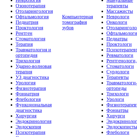
Неврология
Мануальные
Озонотерапия
терапевты
Отоларингология
Массажисты
Офтальмология
Компьютерная
Неврологи
Педиатрия
томография
Онкологи
Проктология
зубов
Отоларинголо
Рентген
Офтальмолог
Стоматология
Педиатры
Терапия
Проктологи
Травматология и
Психотерапев
ортопедия
Ревматологи
Трихология
Рентгенологи
Ударно-волновая
Стоматологи
терапия
Сурдологи
УЗ диагностика
Терапевты
Урология
Травматологи
Физиотерапия
ортопеды
Фониатрия
Трихологи
Флебология
Урологи
Функциональная
Физиотерапев
диагностика
Фониатры
Хирургия
Хирурги
Эндокринология
Эндокриноло
Эндоскопия
Эндоскопист
Психотерапия
Флебологи