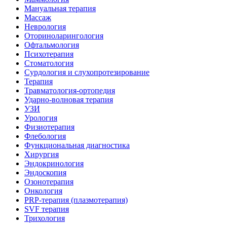
Мануальная терапия
Массаж
Неврология
Оториноларингология
Офтальмология
Психотерапия
Стоматология
Сурдология и слухопротезирование
Терапия
Травматология-ортопедия
Ударно-волновая терапия
УЗИ
Урология
Физиотерапия
Флебология
Функциональная диагностика
Хирургия
Эндокринология
Эндоскопия
Озонотерапия
Онкология
PRP-терапия (плазмотерапия)
SVF терапия
Трихология