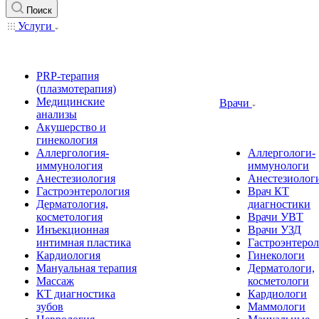
Поиск
Услуги
PRP-терапия
(плазмотерапия)
Медицинские
Врачи
анализы
Акушерство и
гинекология
Аллергология-
Аллергологи-
иммунология
иммунологи
Анестезиология
Анестезиолог
Гастроэнтерология
Врач КТ
Дерматология,
диагностики
косметология
Врачи УВТ
Инъекционная
Врачи УЗД
интимная пластика
Гастроэнтеро
Кардиология
Гинекологи
Мануальная терапия
Дерматологи,
Массаж
косметологи
КТ диагностика
Кардиологи
зубов
Маммологи