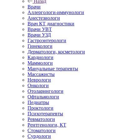
Назад
Врачи
Аллергологи-иммунологи
Анестезиологи
Врач КТ диагностики
Врачи УВТ
Врачи УЗД
Гастроэнтерологи
Гинекологи
Дерматологи, косметологи
Кардиологи
Маммологи
Мануальные терапевты
Массажисты
Неврологи
Онкологи
Отоларингологи
Офтальмологи
Педиатры
Проктологи
Психотерапевты
Ревматологи
Рентгенологи, КТ
Стоматологи
Сурдологи