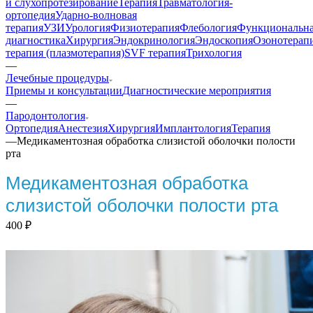
и слухопротезирование
Терапия
Травматология-
ортопедия
Ударно-волновая
терапия
УЗИ
Урология
Физиотерапия
Флебология
Функциональн
диагностика
Хирургия
Эндокринология
Эндоскопия
Озонотерап
терапия (плазмотерапия)
SVF терапия
Трихология
—
Лечебные процедуры
Приемы и консультации
Диагностические мероприятия
—
Пародонтология
Ортопедия
Анестезия
Хирургия
Имплантология
Терапия
—
Медикаментозная обработка слизистой оболочки полости
рта
Медикаментозная обработка
слизистой оболочки полости рта
400
₽