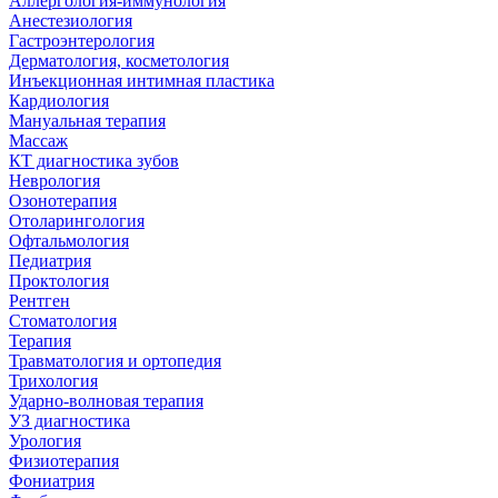
Аллергология-иммунология
Анестезиология
Гастроэнтерология
Дерматология, косметология
Инъекционная интимная пластика
Кардиология
Мануальная терапия
Массаж
КТ диагностика зубов
Неврология
Озонотерапия
Отоларингология
Офтальмология
Педиатрия
Проктология
Рентген
Стоматология
Терапия
Травматология и ортопедия
Трихология
Ударно-волновая терапия
УЗ диагностика
Урология
Физиотерапия
Фониатрия