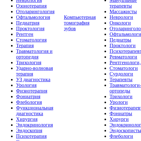
Неврология
Мануальные
Озонотерапия
терапевты
Отоларингология
Массажисты
Офтальмология
Компьютерная
Неврологи
Педиатрия
томография
Онкологи
Проктология
зубов
Отоларинголо
Рентген
Офтальмолог
Стоматология
Педиатры
Терапия
Проктологи
Травматология и
Психотерапев
ортопедия
Ревматологи
Трихология
Рентгенологи
Ударно-волновая
Стоматологи
терапия
Сурдологи
УЗ диагностика
Терапевты
Урология
Травматологи
Физиотерапия
ортопеды
Фониатрия
Трихологи
Флебология
Урологи
Функциональная
Физиотерапев
диагностика
Фониатры
Хирургия
Хирурги
Эндокринология
Эндокриноло
Эндоскопия
Эндоскопист
Психотерапия
Флебологи