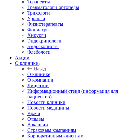
Терапевты
Травматологи-ортопеды
Трихологи
Урологи
Физиотерапевты
Фониатры
Хирурги
Эндокринологи
Эндоскописты
Флебологи
Акции
О клинике
Назад
О клинике
О компании
Лицензии
Информационный стенд (информация для
пациентов)
Новости клиники
Новости медицины
Врачи
Отзывы
Вакансии
Страховым компаниям
Корпоративным клиентам