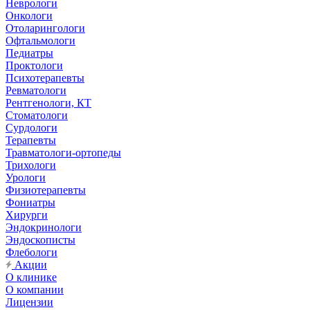
Неврологи
Онкологи
Отоларингологи
Офтальмологи
Педиатры
Проктологи
Психотерапевты
Ревматологи
Рентгенологи, КТ
Стоматологи
Сурдологи
Терапевты
Травматологи-ортопеды
Трихологи
Урологи
Физиотерапевты
Фониатры
Хирурги
Эндокринологи
Эндоскописты
Флебологи
Акции
О клинике
О компании
Лицензии