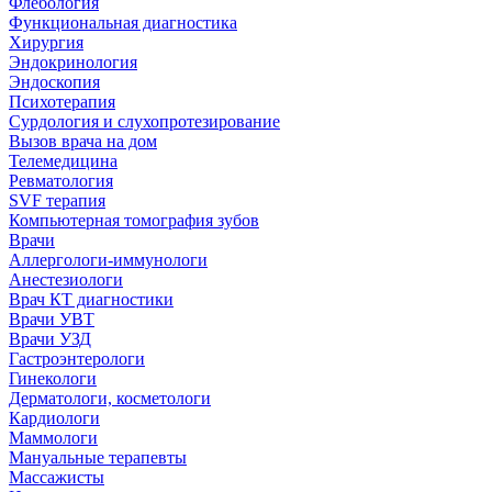
Флебология
Функциональная диагностика
Хирургия
Эндокринология
Эндоскопия
Психотерапия
Сурдология и слухопротезирование
Вызов врача на дом
Телемедицина
Ревматология
SVF терапия
Компьютерная томография зубов
Врачи
Аллергологи-иммунологи
Анестезиологи
Врач КТ диагностики
Врачи УВТ
Врачи УЗД
Гастроэнтерологи
Гинекологи
Дерматологи, косметологи
Кардиологи
Маммологи
Мануальные терапевты
Массажисты