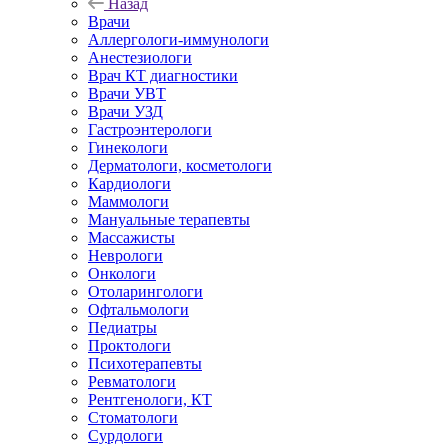
Назад
Врачи
Аллергологи-иммунологи
Анестезиологи
Врач КТ диагностики
Врачи УВТ
Врачи УЗД
Гастроэнтерологи
Гинекологи
Дерматологи, косметологи
Кардиологи
Маммологи
Мануальные терапевты
Массажисты
Неврологи
Онкологи
Отоларингологи
Офтальмологи
Педиатры
Проктологи
Психотерапевты
Ревматологи
Рентгенологи, КТ
Стоматологи
Сурдологи