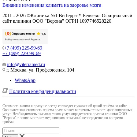
Влияние изменения климата на здоровье мозга
2011 - 2026 ©Клиника №1 ВиТерра™ Беляево. Официальный
сайт клиники ООО "Верона" ОГРН 1097746528220
+7 (499) 229-99-69
+7 (499) 229-99-69
info@viterramed.ru
г. Москва, ул. Профсоюзная, 104
WhatsApp
Политика конфиденциальности
Cтоимость визита к врачу не всегда совпадает с указанной ценой приёма на сайте.
Окончательная стоимость приема врача может включать стоимость дополнительных
услуг. Необходимость оказания таких услуг определяется врачом клиники ООО
"Верона" в зависимости от медицинских показаний непосредственно во время
приёма.