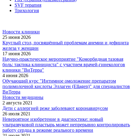
SVF терапия
Трихология
Новости клиники
25 июня 2026
Круглый стол, посвящённый проблемам анемии и дефицита
железа у женщин
17 июня 2026
Научно-практическое мероприятие "Коморбидная тазовая
боль: тактика клинициста" с участием врачей-гинекологов
клиники "ВиТерра"
4 июня 2026
Обучающий курс "Интимное омоложение препаратом
полимолочной кислоты Эллаген (Ellagen)" для специалистов
ВиТерра
Новости медицины
2 августа 2021
Дети с аллергией реже заболевают коронавирусом
26 июля 2021
Невероятное изобретение в диагностике: новый
ультразвуковой пластырь может непрерывно контролировать
работу сердца в режиме реального времени
21 июля 2021