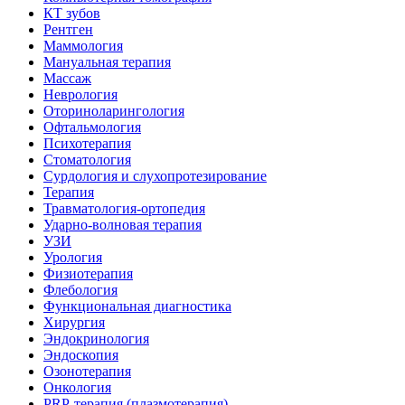
КТ зубов
Рентген
Маммология
Мануальная терапия
Массаж
Неврология
Оториноларингология
Офтальмология
Психотерапия
Стоматология
Сурдология и слухопротезирование
Терапия
Травматология-ортопедия
Ударно-волновая терапия
УЗИ
Урология
Физиотерапия
Флебология
Функциональная диагностика
Хирургия
Эндокринология
Эндоскопия
Озонотерапия
Онкология
PRP-терапия (плазмотерапия)