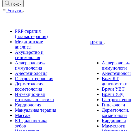
Поиск
Услуги
PRP-терапия
(плазмотерапия)
Медицинские
Врачи
анализы
Акушерство и
гинекология
Аллергология-
Аллергологи-
иммунология
иммунологи
Анестезиология
Анестезиолог
Гастроэнтерология
Врач КТ
Дерматология,
диагностики
косметология
Врачи УВТ
Инъекционная
Врачи УЗД
интимная пластика
Гастроэнтеро
Кардиология
Гинекологи
Мануальная терапия
Дерматологи,
Массаж
косметологи
КТ диагностика
Кардиологи
зубов
Маммологи