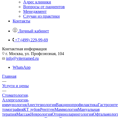
Адрес клиники
Вопросы от пациентов
Менеджмент
Случаи из практики
Контакты
Личный кабинет
+7 (499) 229-99-69
Контактная информация
г. Москва, ул. Профсоюзная, 104
info@viterramed.ru
WhatsApp
Главная
—
Услуги и цены
—
Стоматология
Аллергология-
иммунология
Анестезиология
Вакцинопрофилактика
Гастроэнт
томография
КТ зубов
Рентген
Маммология
Мануальная
терапия
Массаж
Неврология
Оториноларингология
Офтальмолог