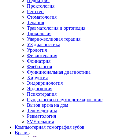
Педиатрия
Проктология
Рентген
Стоматология
Терапия
Травматология и ортопедия
Трихология
Ударно-волновая терапия
УЗ диагностика
Урология
Физиотерапия
Фониатрия
Флебология
Функциональная диагностика
Хирургия
Эндокринология
Эндоскопия
Психотерапия
Сурдология и слухопротезирование
Вызов врача на дом
Телемедицина
Ревматология
SVF терапия
Компьютерная томография зубов
Врачи