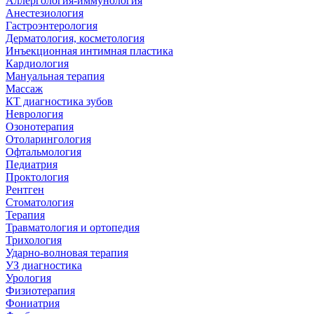
Аллергология-иммунология
Анестезиология
Гастроэнтерология
Дерматология, косметология
Инъекционная интимная пластика
Кардиология
Мануальная терапия
Массаж
КТ диагностика зубов
Неврология
Озонотерапия
Отоларингология
Офтальмология
Педиатрия
Проктология
Рентген
Стоматология
Терапия
Травматология и ортопедия
Трихология
Ударно-волновая терапия
УЗ диагностика
Урология
Физиотерапия
Фониатрия