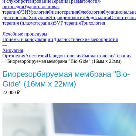
и слухопротезирование
Терапия
Травматология-
ортопедия
Ударно-волновая
терапия
УЗИ
Урология
Физиотерапия
Флебология
Функциональн
диагностика
Хирургия
Эндокринология
Эндоскопия
Озонотерап
терапия (плазмотерапия)
SVF терапия
Трихология
—
Лечебные процедуры
Приемы и консультации
Диагностические мероприятия
—
Хирургия
Ортопедия
Анестезия
Пародонтология
Имплантология
Терапия
—
Биорезорбируемая мембрана "Bio-Gide" (16мм х 22мм)
Биорезорбируемая мембрана "Bio-
Gide" (16мм х 22мм)
22 000
₽