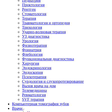
Педиатрия
Проктология
Рентген
Стоматология
Терапия
Травматология и ортопедия
Трихология
Ударно-волновая терапия
УЗ диагностика
Урология
Физиотерапия
Фониатрия
Флебология
Функциональная диагностика
Хирургия
Эндокринология
Эндоскопия
Психотерапия
Сурдология и слухопротезирование
Вызов врача на дом
Телемедицина
Ревматология
SVF терапия
Компьютерная томография зубов
Врачи