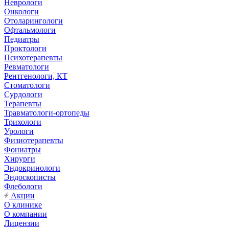
Неврологи
Онкологи
Отоларингологи
Офтальмологи
Педиатры
Проктологи
Психотерапевты
Ревматологи
Рентгенологи, КТ
Стоматологи
Сурдологи
Терапевты
Травматологи-ортопеды
Трихологи
Урологи
Физиотерапевты
Фониатры
Хирурги
Эндокринологи
Эндоскописты
Флебологи
Акции
О клинике
О компании
Лицензии