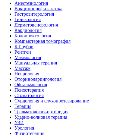
Анестезиология
Вакцинопрофилактика
Гастроэнтерология
Гинекология
Дерматовенерология
Кардиология
Колопроктология
Компьютерная томография
КТ зубов
Рентген
Маммология
Мануальная терапия
Массаж
Неврология
Оториноларингология
Офтальмология
Психотерапия
Стоматология
Сурдология и слухопротезирование
Терапия
Травматология-ортопедия
Ударно-волновая терапия
УЗИ
Урология
Физиотерапия