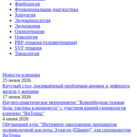
Флебология
Функциональная диагностика
Хирургия
Эндокринология
Эндоскопия
Озонотерапия
Онкология
PRP-терапия (плазмотерапия)
SVF терапия
Трихология
Новости клиники
25 июня 2026
Круглый стол, посвящённый проблемам анемии и дефицита
железа у женщин
17 июня 2026
Научно-практическое мероприятие "Коморбидная тазовая
боль: тактика клинициста" с участием врачей-гинекологов
клиники "ВиТерра"
4 июня 2026
Обучающий курс "Интимное омоложение препаратом
полимолочной кислоты Эллаген (Ellagen)" для специалистов
ВиТерра