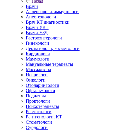
Назад
Врачи
Аллергологи-иммунологи
Анестезиологи
Врач КТ диагностики
Врачи УВТ
Врачи УЗД
Гастроэнтерологи
Гинекологи
Дерматологи, косметологи
Кардиологи
Маммологи
Мануальные терапевты
Массажисты
Неврологи
Онкологи
Отоларингологи
Офтальмологи
Педиатры
Проктологи
Психотерапевты
Ревматологи
Рентгенологи, КТ
Стоматологи
Сурдологи