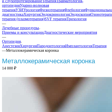
и слухопротезирование
Терапия
Травматология-
ортопедия
Ударно-волновая
терапия
УЗИ
Урология
Физиотерапия
Флебология
Функциональн
диагностика
Хирургия
Эндокринология
Эндоскопия
Озонотерап
терапия (плазмотерапия)
SVF терапия
Трихология
—
Лечебные процедуры
Приемы и консультации
Диагностические мероприятия
—
Ортопедия
Анестезия
Хирургия
Пародонтология
Имплантология
Терапия
—
Металлокерамическая коронка
Металлокерамическая коронка
14 000
₽