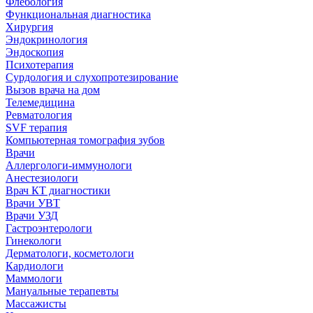
Флебология
Функциональная диагностика
Хирургия
Эндокринология
Эндоскопия
Психотерапия
Сурдология и слухопротезирование
Вызов врача на дом
Телемедицина
Ревматология
SVF терапия
Компьютерная томография зубов
Врачи
Аллергологи-иммунологи
Анестезиологи
Врач КТ диагностики
Врачи УВТ
Врачи УЗД
Гастроэнтерологи
Гинекологи
Дерматологи, косметологи
Кардиологи
Маммологи
Мануальные терапевты
Массажисты