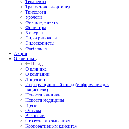
Терапевты
Травматологи-ортопеды
Трихологи
Урологи
Физиотерапевты
Фониатры
Хирурги
Эндокринологи
Эндоскописты
Флебологи
Акции
О клинике
Назад
О клинике
О компании
Лицензии
Информационный стенд (информация для
пациентов)
Новости клиники
Новости медицины
Врачи
Отзывы
Вакансии
Страховым компаниям
Корпоративным клиентам