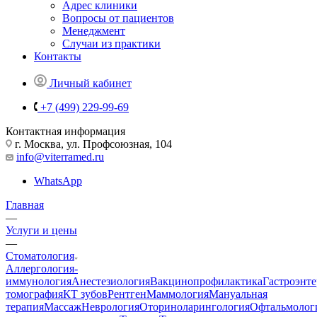
Адрес клиники
Вопросы от пациентов
Менеджмент
Случаи из практики
Контакты
Личный кабинет
+7 (499) 229-99-69
Контактная информация
г. Москва, ул. Профсоюзная, 104
info@viterramed.ru
WhatsApp
Главная
—
Услуги и цены
—
Стоматология
Аллергология-
иммунология
Анестезиология
Вакцинопрофилактика
Гастроэнт
томография
КТ зубов
Рентген
Маммология
Мануальная
терапия
Массаж
Неврология
Оториноларингология
Офтальмолог