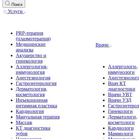
Поиск
Услуги
PRP-терапия
(плазмотерапия)
Медицинские
Врачи
анализы
Акушерство и
гинекология
Аллергология-
Аллергологи-
иммунология
иммунологи
Анестезиология
Анестезиолог
Гастроэнтерология
Врач КТ
Дерматология,
диагностики
косметология
Врачи УВТ
Инъекционная
Врачи УЗД
интимная пластика
Гастроэнтеро
Кардиология
Гинекологи
Мануальная терапия
Дерматологи,
Массаж
косметологи
КТ диагностика
Кардиологи
зубов
Маммологи