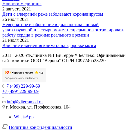
Новости медицины
2 августа 2021
Дети с аллергией реже заболевают коронавирусом
26 июля 2021
Невероятное изобретение в диагностике: новый
ультразвуковой пластырь может непрерывно контролировать
работу сердца в режиме реального времени
21 июля 2021
Влияние изменения климата на здоровье мозга
2011 - 2026 ©Клиника №1 ВиТерра™ Беляево. Официальный
сайт клиники ООО "Верона" ОГРН 1097746528220
+7 (499) 229-99-69
+7 (499) 229-99-69
info@viterramed.ru
г. Москва, ул. Профсоюзная, 104
WhatsApp
Политика конфиденциальности