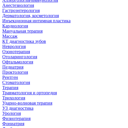
Аллергология-иммунология
Анестезиология
Гастроэнтерология
Дерматология, косметология
Инъекционная интимная пластика
Кардиология
Мануальная терапия
Массаж
КТ диагностика зубов
Неврология
Озонотерапия
Отоларингология
Офтальмология
Педиатрия
Проктология
Рентген
Стоматология
Терапия
Травматология и ортопедия
Трихология
Ударно-волновая терапия
УЗ диагностика
Урология
Физиотерапия
Фониатрия