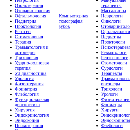
Неврология
Мануальные
Озонотерапия
терапевты
Отоларингология
Массажисты
Офтальмология
Компьютерная
Неврологи
Педиатрия
томография
Онкологи
Проктология
зубов
Отоларинголо
Рентген
Офтальмолог
Стоматология
Педиатры
Терапия
Проктологи
Травматология и
Психотерапев
ортопедия
Ревматологи
Трихология
Рентгенологи
Ударно-волновая
Стоматологи
терапия
Сурдологи
УЗ диагностика
Терапевты
Урология
Травматологи
Физиотерапия
ортопеды
Фониатрия
Трихологи
Флебология
Урологи
Функциональная
Физиотерапев
диагностика
Фониатры
Хирургия
Хирурги
Эндокринология
Эндокриноло
Эндоскопия
Эндоскопист
Психотерапия
Флебологи