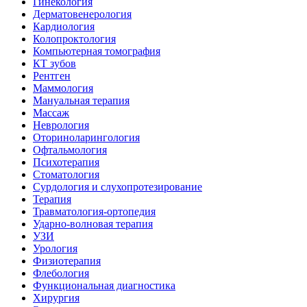
Гинекология
Дерматовенерология
Кардиология
Колопроктология
Компьютерная томография
КТ зубов
Рентген
Маммология
Мануальная терапия
Массаж
Неврология
Оториноларингология
Офтальмология
Психотерапия
Стоматология
Сурдология и слухопротезирование
Терапия
Травматология-ортопедия
Ударно-волновая терапия
УЗИ
Урология
Физиотерапия
Флебология
Функциональная диагностика
Хирургия