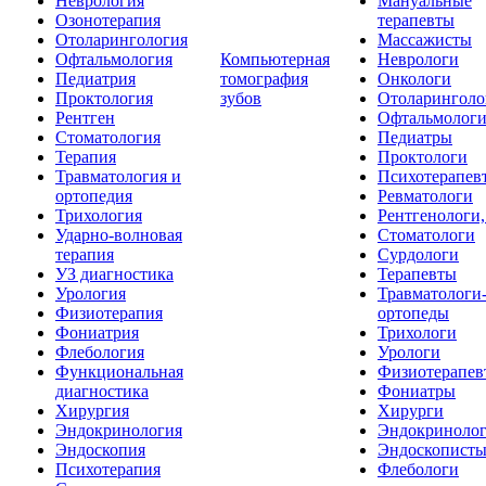
Неврология
Мануальные
Озонотерапия
терапевты
Отоларингология
Массажисты
Офтальмология
Компьютерная
Неврологи
Педиатрия
томография
Онкологи
Проктология
зубов
Отоларинголо
Рентген
Офтальмолог
Стоматология
Педиатры
Терапия
Проктологи
Травматология и
Психотерапев
ортопедия
Ревматологи
Трихология
Рентгенологи
Ударно-волновая
Стоматологи
терапия
Сурдологи
УЗ диагностика
Терапевты
Урология
Травматологи
Физиотерапия
ортопеды
Фониатрия
Трихологи
Флебология
Урологи
Функциональная
Физиотерапев
диагностика
Фониатры
Хирургия
Хирурги
Эндокринология
Эндокриноло
Эндоскопия
Эндоскопист
Психотерапия
Флебологи