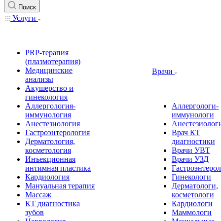
Поиск
Услуги
PRP-терапия
(плазмотерапия)
Медицинские
Врачи
анализы
Акушерство и
гинекология
Аллергология-
Аллергологи-
иммунология
иммунологи
Анестезиология
Анестезиолог
Гастроэнтерология
Врач КТ
Дерматология,
диагностики
косметология
Врачи УВТ
Инъекционная
Врачи УЗД
интимная пластика
Гастроэнтеро
Кардиология
Гинекологи
Мануальная терапия
Дерматологи,
Массаж
косметологи
КТ диагностика
Кардиологи
зубов
Маммологи