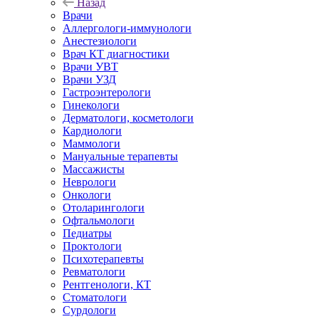
Назад
Врачи
Аллергологи-иммунологи
Анестезиологи
Врач КТ диагностики
Врачи УВТ
Врачи УЗД
Гастроэнтерологи
Гинекологи
Дерматологи, косметологи
Кардиологи
Маммологи
Мануальные терапевты
Массажисты
Неврологи
Онкологи
Отоларингологи
Офтальмологи
Педиатры
Проктологи
Психотерапевты
Ревматологи
Рентгенологи, КТ
Стоматологи
Сурдологи