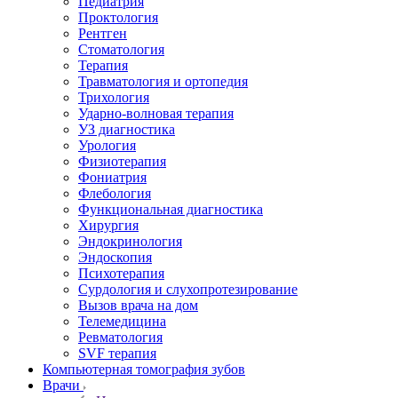
Педиатрия
Проктология
Рентген
Стоматология
Терапия
Травматология и ортопедия
Трихология
Ударно-волновая терапия
УЗ диагностика
Урология
Физиотерапия
Фониатрия
Флебология
Функциональная диагностика
Хирургия
Эндокринология
Эндоскопия
Психотерапия
Сурдология и слухопротезирование
Вызов врача на дом
Телемедицина
Ревматология
SVF терапия
Компьютерная томография зубов
Врачи