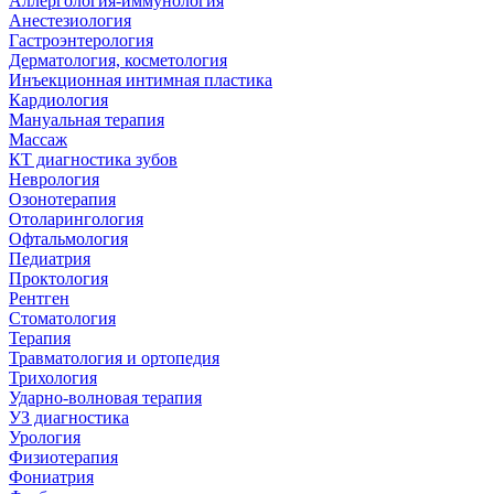
Аллергология-иммунология
Анестезиология
Гастроэнтерология
Дерматология, косметология
Инъекционная интимная пластика
Кардиология
Мануальная терапия
Массаж
КТ диагностика зубов
Неврология
Озонотерапия
Отоларингология
Офтальмология
Педиатрия
Проктология
Рентген
Стоматология
Терапия
Травматология и ортопедия
Трихология
Ударно-волновая терапия
УЗ диагностика
Урология
Физиотерапия
Фониатрия