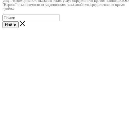
услуг. Необходимость оказания таких услуг определяется врачом клиники ООО
"Верона" в зависимости от медицинских показаний непосредственно во время
приёма.
Найти