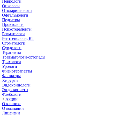
Неврологи
Онкологи
Отоларингологи
Офтальмологи
Педиатры
Проктологи
Психотерапевты
Ревматологи
Рентгенологи, КТ
Стоматологи
Сурдологи
Терапевты
Травматологи-ортопеды
Трихологи
Урологи
Физиотерапевты
Фониатры
Хирурги
Эндокринологи
Эндоскописты
Флебологи
Акции
О клинике
О компании
Лицензии