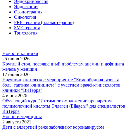
Эндокринология
Эндоскопия
Озонотерапия
Онкология
PRP-терапия (плазмотерапия)
SVF терапия
Трихология
Новости клиники
25 июня 2026
Круглый стол, посвящённый проблемам анемии и дефицита
железа у женщин
17 июня 2026
Научно-практическое мероприятие "Коморбидная тазовая
боль: тактика клинициста" с участием врачей-гинекологов
клиники "ВиТерра"
4 июня 2026
Обучающий курс "Интимное омоложение препаратом
полимолочной кислоты Эллаген (Ellagen)" для специалистов
ВиТерра
Новости медицины
2 августа 2021
Дети с аллергией реже заболевают коронавирусом