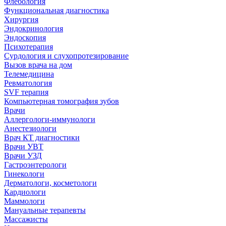
Флебология
Функциональная диагностика
Хирургия
Эндокринология
Эндоскопия
Психотерапия
Сурдология и слухопротезирование
Вызов врача на дом
Телемедицина
Ревматология
SVF терапия
Компьютерная томография зубов
Врачи
Аллергологи-иммунологи
Анестезиологи
Врач КТ диагностики
Врачи УВТ
Врачи УЗД
Гастроэнтерологи
Гинекологи
Дерматологи, косметологи
Кардиологи
Маммологи
Мануальные терапевты
Массажисты