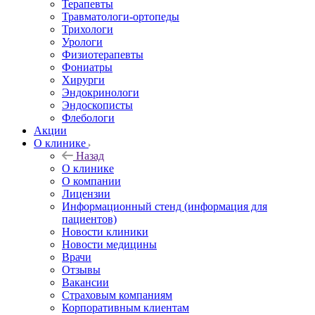
Терапевты
Травматологи-ортопеды
Трихологи
Урологи
Физиотерапевты
Фониатры
Хирурги
Эндокринологи
Эндоскописты
Флебологи
Акции
О клинике
Назад
О клинике
О компании
Лицензии
Информационный стенд (информация для
пациентов)
Новости клиники
Новости медицины
Врачи
Отзывы
Вакансии
Страховым компаниям
Корпоративным клиентам