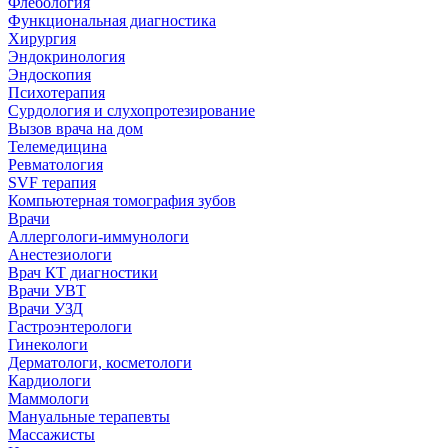
Флебология
Функциональная диагностика
Хирургия
Эндокринология
Эндоскопия
Психотерапия
Сурдология и слухопротезирование
Вызов врача на дом
Телемедицина
Ревматология
SVF терапия
Компьютерная томография зубов
Врачи
Аллергологи-иммунологи
Анестезиологи
Врач КТ диагностики
Врачи УВТ
Врачи УЗД
Гастроэнтерологи
Гинекологи
Дерматологи, косметологи
Кардиологи
Маммологи
Мануальные терапевты
Массажисты