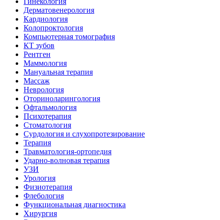
Гинекология
Дерматовенерология
Кардиология
Колопроктология
Компьютерная томография
КТ зубов
Рентген
Маммология
Мануальная терапия
Массаж
Неврология
Оториноларингология
Офтальмология
Психотерапия
Стоматология
Сурдология и слухопротезирование
Терапия
Травматология-ортопедия
Ударно-волновая терапия
УЗИ
Урология
Физиотерапия
Флебология
Функциональная диагностика
Хирургия