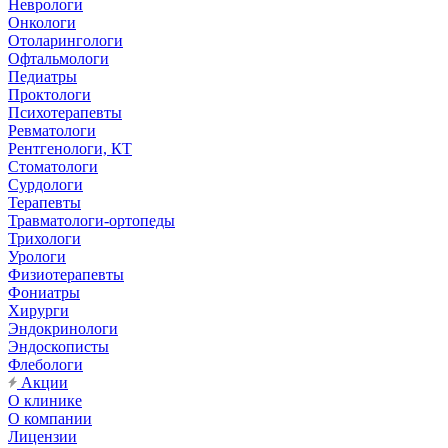
Неврологи
Онкологи
Отоларингологи
Офтальмологи
Педиатры
Проктологи
Психотерапевты
Ревматологи
Рентгенологи, КТ
Стоматологи
Сурдологи
Терапевты
Травматологи-ортопеды
Трихологи
Урологи
Физиотерапевты
Фониатры
Хирурги
Эндокринологи
Эндоскописты
Флебологи
Акции
О клинике
О компании
Лицензии