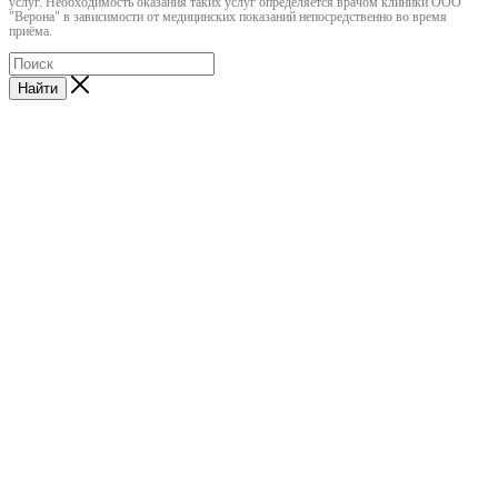
услуг. Необходимость оказания таких услуг определяется врачом клиники ООО
"Верона" в зависимости от медицинских показаний непосредственно во время
приёма.
Найти