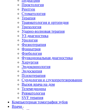
Педиатрия
Проктология
Рентген
Стоматология
Терапия
Травматология и ортопедия
Трихология
Ударно-волновая терапия
УЗ диагностика
Урология
Физиотерапия
Фониатрия
Флебология
Функциональная диагностика
Хирургия
Эндокринология
Эндоскопия
Психотерапия
Сурдология и слухопротезирование
Вызов врача на дом
Телемедицина
Ревматология
SVF терапия
Компьютерная томография зубов
Врачи