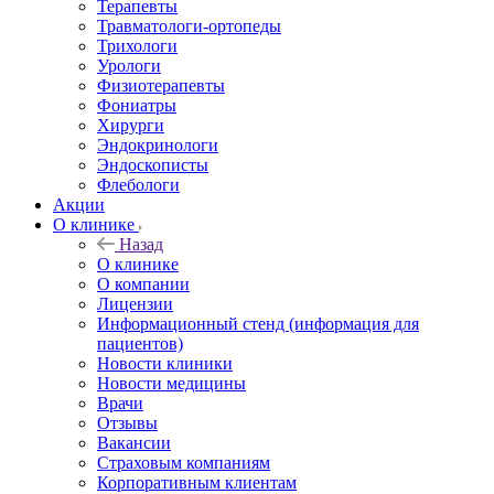
Терапевты
Травматологи-ортопеды
Трихологи
Урологи
Физиотерапевты
Фониатры
Хирурги
Эндокринологи
Эндоскописты
Флебологи
Акции
О клинике
Назад
О клинике
О компании
Лицензии
Информационный стенд (информация для
пациентов)
Новости клиники
Новости медицины
Врачи
Отзывы
Вакансии
Страховым компаниям
Корпоративным клиентам