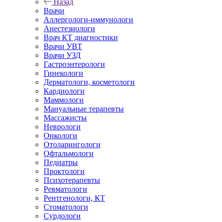
Назад
Врачи
Аллергологи-иммунологи
Анестезиологи
Врач КТ диагностики
Врачи УВТ
Врачи УЗД
Гастроэнтерологи
Гинекологи
Дерматологи, косметологи
Кардиологи
Маммологи
Мануальные терапевты
Массажисты
Неврологи
Онкологи
Отоларингологи
Офтальмологи
Педиатры
Проктологи
Психотерапевты
Ревматологи
Рентгенологи, КТ
Стоматологи
Сурдологи