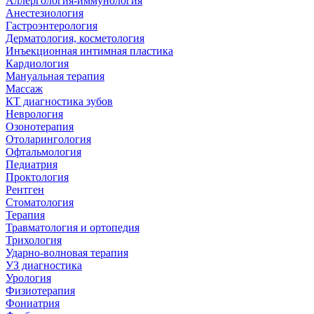
Аллергология-иммунология
Анестезиология
Гастроэнтерология
Дерматология, косметология
Инъекционная интимная пластика
Кардиология
Мануальная терапия
Массаж
КТ диагностика зубов
Неврология
Озонотерапия
Отоларингология
Офтальмология
Педиатрия
Проктология
Рентген
Стоматология
Терапия
Травматология и ортопедия
Трихология
Ударно-волновая терапия
УЗ диагностика
Урология
Физиотерапия
Фониатрия