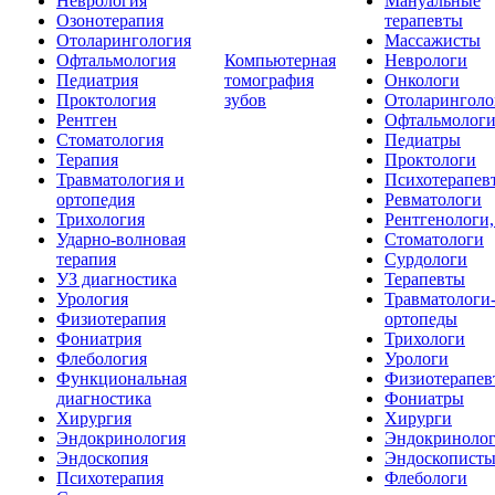
Неврология
Мануальные
Озонотерапия
терапевты
Отоларингология
Массажисты
Офтальмология
Компьютерная
Неврологи
Педиатрия
томография
Онкологи
Проктология
зубов
Отоларинголо
Рентген
Офтальмолог
Стоматология
Педиатры
Терапия
Проктологи
Травматология и
Психотерапев
ортопедия
Ревматологи
Трихология
Рентгенологи
Ударно-волновая
Стоматологи
терапия
Сурдологи
УЗ диагностика
Терапевты
Урология
Травматологи
Физиотерапия
ортопеды
Фониатрия
Трихологи
Флебология
Урологи
Функциональная
Физиотерапев
диагностика
Фониатры
Хирургия
Хирурги
Эндокринология
Эндокриноло
Эндоскопия
Эндоскопист
Психотерапия
Флебологи