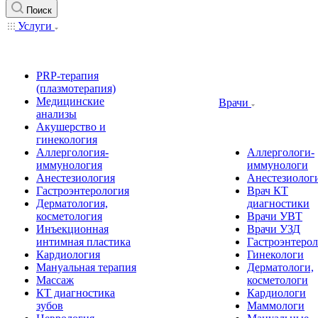
Поиск
Услуги
PRP-терапия
(плазмотерапия)
Медицинские
Врачи
анализы
Акушерство и
гинекология
Аллергология-
Аллергологи-
иммунология
иммунологи
Анестезиология
Анестезиолог
Гастроэнтерология
Врач КТ
Дерматология,
диагностики
косметология
Врачи УВТ
Инъекционная
Врачи УЗД
интимная пластика
Гастроэнтеро
Кардиология
Гинекологи
Мануальная терапия
Дерматологи,
Массаж
косметологи
КТ диагностика
Кардиологи
зубов
Маммологи