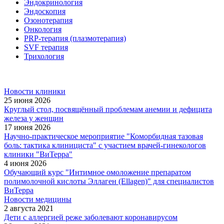
Эндокринология
Эндоскопия
Озонотерапия
Онкология
PRP-терапия (плазмотерапия)
SVF терапия
Трихология
Новости клиники
25 июня 2026
Круглый стол, посвящённый проблемам анемии и дефицита
железа у женщин
17 июня 2026
Научно-практическое мероприятие "Коморбидная тазовая
боль: тактика клинициста" с участием врачей-гинекологов
клиники "ВиТерра"
4 июня 2026
Обучающий курс "Интимное омоложение препаратом
полимолочной кислоты Эллаген (Ellagen)" для специалистов
ВиТерра
Новости медицины
2 августа 2021
Дети с аллергией реже заболевают коронавирусом