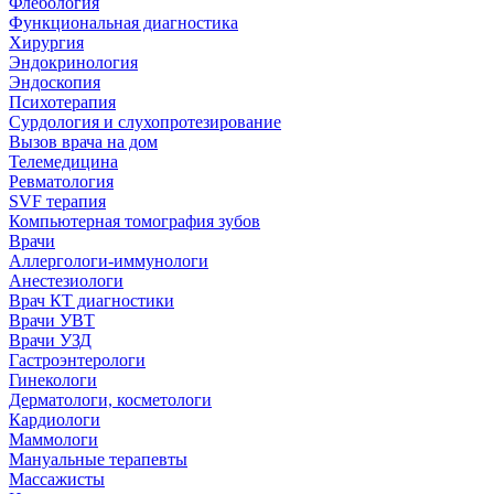
Флебология
Функциональная диагностика
Хирургия
Эндокринология
Эндоскопия
Психотерапия
Сурдология и слухопротезирование
Вызов врача на дом
Телемедицина
Ревматология
SVF терапия
Компьютерная томография зубов
Врачи
Аллергологи-иммунологи
Анестезиологи
Врач КТ диагностики
Врачи УВТ
Врачи УЗД
Гастроэнтерологи
Гинекологи
Дерматологи, косметологи
Кардиологи
Маммологи
Мануальные терапевты
Массажисты