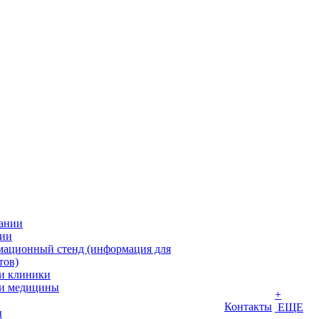
ании
ии
ационный стенд (информация для
тов)
и клиники
и медицины
+
Контакты
ЕЩЕ
ы