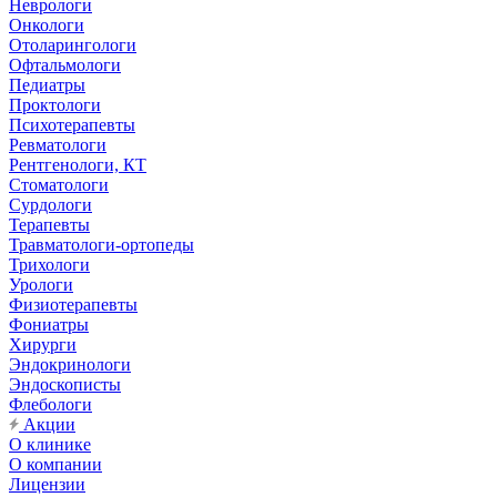
Неврологи
Онкологи
Отоларингологи
Офтальмологи
Педиатры
Проктологи
Психотерапевты
Ревматологи
Рентгенологи, КТ
Стоматологи
Сурдологи
Терапевты
Травматологи-ортопеды
Трихологи
Урологи
Физиотерапевты
Фониатры
Хирурги
Эндокринологи
Эндоскописты
Флебологи
Акции
О клинике
О компании
Лицензии