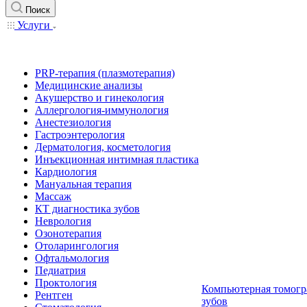
Поиск
Услуги
PRP-терапия (плазмотерапия)
Медицинские анализы
Акушерство и гинекология
Аллергология-иммунология
Анестезиология
Гастроэнтерология
Дерматология, косметология
Инъекционная интимная пластика
Кардиология
Мануальная терапия
Массаж
КТ диагностика зубов
Неврология
Озонотерапия
Отоларингология
Офтальмология
Педиатрия
Проктология
Компьютерная томогр
Рентген
зубов