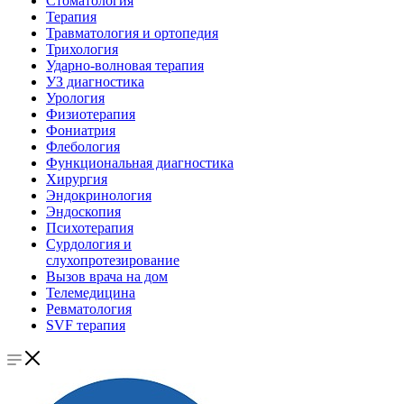
Стоматология
Терапия
Травматология и ортопедия
Трихология
Ударно-волновая терапия
УЗ диагностика
Урология
Физиотерапия
Фониатрия
Флебология
Функциональная диагностика
Хирургия
Эндокринология
Эндоскопия
Психотерапия
Сурдология и
слухопротезирование
Вызов врача на дом
Телемедицина
Ревматология
SVF терапия