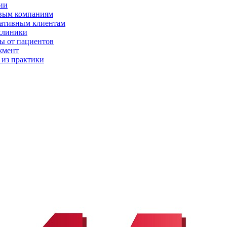
ии
вым компаниям
ативным клиентам
клиники
ы от пациентов
жмент
 из практики