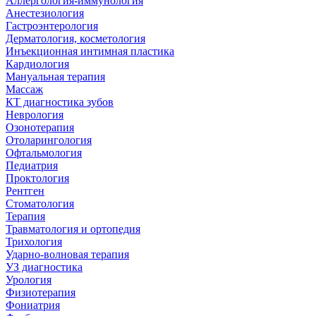
Аллергология-иммунология
Анестезиология
Гастроэнтерология
Дерматология, косметология
Инъекционная интимная пластика
Кардиология
Мануальная терапия
Массаж
КТ диагностика зубов
Неврология
Озонотерапия
Отоларингология
Офтальмология
Педиатрия
Проктология
Рентген
Стоматология
Терапия
Травматология и ортопедия
Трихология
Ударно-волновая терапия
УЗ диагностика
Урология
Физиотерапия
Фониатрия