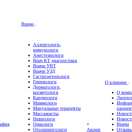
Врачи
Аллергологи-
иммунологи
Анестезиологи
Врач КТ диагностики
Врачи УВТ
Врачи УЗД
Гастроэнтерологи
Гинекологи
О клинике
Дерматологи,
косметологи
О комп
Кардиологи
Лиценз
Маммологи
Информ
Мануальные терапевты
пациен
Массажисты
Новост
Неврологи
Новост
афия
Онкологи
Врачи
Отоларингологи
Акции
Отзыв