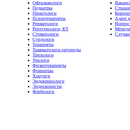
Офтальмологи
Ваканс
Педиатры
Страхо
Проктологи
Корпор
Психотерапевты
Адрес 
Ревматологи
Вопрос
Рентгенологи, КТ
Менед
Стоматологи
Случаи
Сурдологи
Терапевты
Травматологи-ортопеды
Трихологи
Урологи
Физиотерапевты
Фониатры
Хирурги
Эндокринологи
Эндоскописты
Флебологи