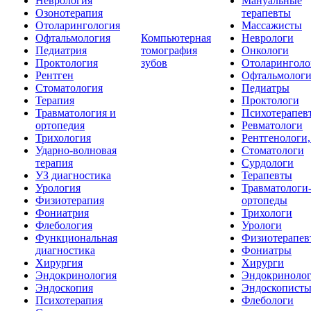
Неврология
Мануальные
Озонотерапия
терапевты
Отоларингология
Массажисты
Офтальмология
Компьютерная
Неврологи
Педиатрия
томография
Онкологи
Проктология
зубов
Отоларинголо
Рентген
Офтальмолог
Стоматология
Педиатры
Терапия
Проктологи
Травматология и
Психотерапев
ортопедия
Ревматологи
Трихология
Рентгенологи
Ударно-волновая
Стоматологи
терапия
Сурдологи
УЗ диагностика
Терапевты
Урология
Травматологи
Физиотерапия
ортопеды
Фониатрия
Трихологи
Флебология
Урологи
Функциональная
Физиотерапев
диагностика
Фониатры
Хирургия
Хирурги
Эндокринология
Эндокриноло
Эндоскопия
Эндоскопист
Психотерапия
Флебологи