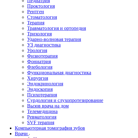
Педиатрия
Проктология
Рентген
Стоматология
Терапия
Травматология и ортопедия
Трихология
Ударно-волновая терапия
УЗ диагностика
Урология
Физиотерапия
Фониатрия
Флебология
Функциональная диагностика
Хирургия
Эндокринология
Эндоскопия
Психотерапия
Сурдология и слухопротезирование
Вызов врача на дом
Телемедицина
Ревматология
SVF терапия
Компьютерная томография зубов
Врачи