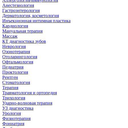
Аллергология-иммунология
Анестезиология
Гастроэнтерология
Дерматология, косметология
Инъекционная интимная пластика
Кардиология
Мануальная терапия
Массаж
КТ диагностика зубов
Неврология
Озонотерапия
Отоларингология
Офтальмология
Педиатрия
Проктология
Рентген
Стоматология
Терапия
Травматология и ортопедия
Трихология
Ударно-волновая терапия
УЗ диагностика
Урология
Физиотерапия
Фониатрия