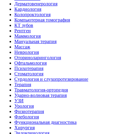
Дерматовенерология
Кардиология
Колопроктология
Компьютерная томография
КТ зубов
Рентген
Маммология
Мануальная терапия
Массаж
Неврология
Оториноларингология
Офтальмология
Психотерапия
Стоматология
Сурдология и слухопротезирование
Терапия
Травматология-ортопедия
Ударно-волновая терапия
УЗИ
Урология
Физиотерапия
Флебология
Функциональная диагностика
Хирургия
Эндокринология