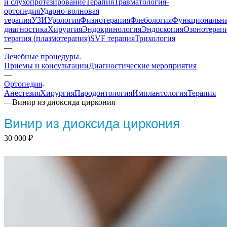
и слухопротезирование
Терапия
Травматология-
ортопедия
Ударно-волновая
терапия
УЗИ
Урология
Физиотерапия
Флебология
Функциональн
диагностика
Хирургия
Эндокринология
Эндоскопия
Озонотерап
терапия (плазмотерапия)
SVF терапия
Трихология
—
Лечебные процедуры
Приемы и консультации
Диагностические мероприятия
—
Ортопедия
Анестезия
Хирургия
Пародонтология
Имплантология
Терапия
—
Винир из диоксида циркония
Винир из диоксида циркония
30 000
₽