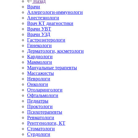
Назад
Врачи
Аллергологи-иммунологи
Анестезиологи
Врач КТ диагностики
Врачи УВТ
Врачи УЗД
Гастроэнтерологи
Гинекологи
Дерматологи, косметологи
Кардиологи
Маммологи
Мануальные терапевты
Массажисты
Неврологи
Онкологи
Отоларингологи
Офтальмологи
Педиатры
Проктологи
Психотерапевты
Ревматологи
Рентгенологи, КТ
Стоматологи
Сурдологи