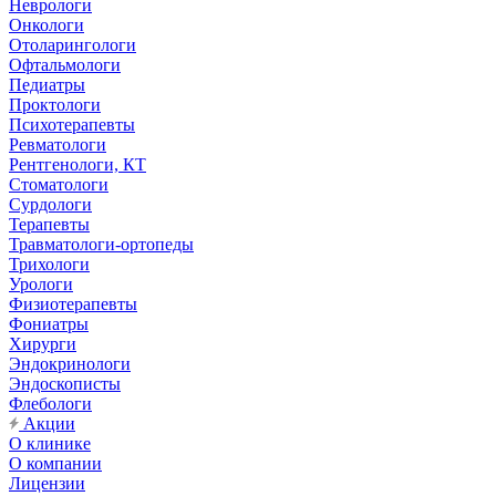
Неврологи
Онкологи
Отоларингологи
Офтальмологи
Педиатры
Проктологи
Психотерапевты
Ревматологи
Рентгенологи, КТ
Стоматологи
Сурдологи
Терапевты
Травматологи-ортопеды
Трихологи
Урологи
Физиотерапевты
Фониатры
Хирурги
Эндокринологи
Эндоскописты
Флебологи
Акции
О клинике
О компании
Лицензии