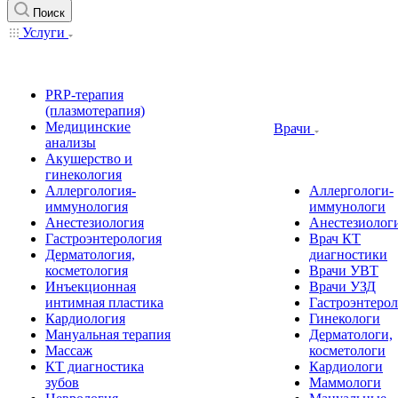
Поиск
Услуги
PRP-терапия
(плазмотерапия)
Медицинские
Врачи
анализы
Акушерство и
гинекология
Аллергология-
Аллергологи-
иммунология
иммунологи
Анестезиология
Анестезиолог
Гастроэнтерология
Врач КТ
Дерматология,
диагностики
косметология
Врачи УВТ
Инъекционная
Врачи УЗД
интимная пластика
Гастроэнтеро
Кардиология
Гинекологи
Мануальная терапия
Дерматологи,
Массаж
косметологи
КТ диагностика
Кардиологи
зубов
Маммологи