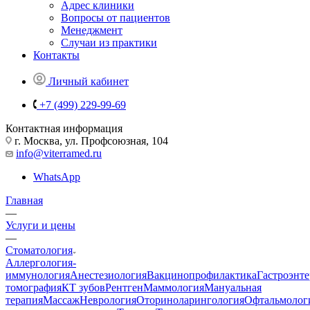
Адрес клиники
Вопросы от пациентов
Менеджмент
Случаи из практики
Контакты
Личный кабинет
+7 (499) 229-99-69
Контактная информация
г. Москва, ул. Профсоюзная, 104
info@viterramed.ru
WhatsApp
Главная
—
Услуги и цены
—
Стоматология
Аллергология-
иммунология
Анестезиология
Вакцинопрофилактика
Гастроэнт
томография
КТ зубов
Рентген
Маммология
Мануальная
терапия
Массаж
Неврология
Оториноларингология
Офтальмолог