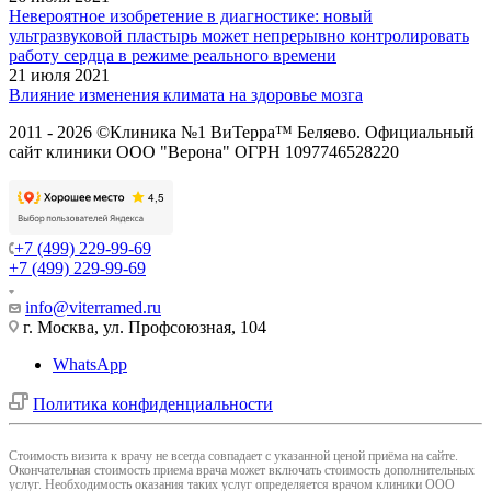
Невероятное изобретение в диагностике: новый
ультразвуковой пластырь может непрерывно контролировать
работу сердца в режиме реального времени
21 июля 2021
Влияние изменения климата на здоровье мозга
2011 - 2026 ©Клиника №1 ВиТерра™ Беляево. Официальный
сайт клиники ООО "Верона" ОГРН 1097746528220
+7 (499) 229-99-69
+7 (499) 229-99-69
info@viterramed.ru
г. Москва, ул. Профсоюзная, 104
WhatsApp
Политика конфиденциальности
Cтоимость визита к врачу не всегда совпадает с указанной ценой приёма на сайте.
Окончательная стоимость приема врача может включать стоимость дополнительных
услуг. Необходимость оказания таких услуг определяется врачом клиники ООО