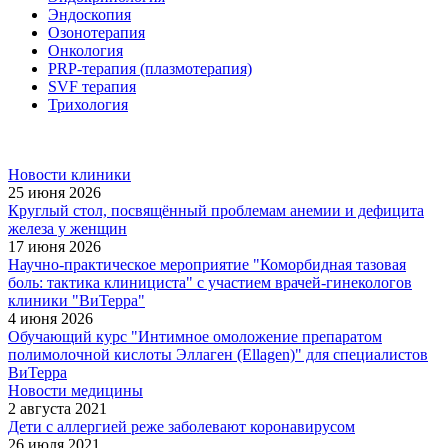
Эндоскопия
Озонотерапия
Онкология
PRP-терапия (плазмотерапия)
SVF терапия
Трихология
Новости клиники
25 июня 2026
Круглый стол, посвящённый проблемам анемии и дефицита
железа у женщин
17 июня 2026
Научно-практическое мероприятие "Коморбидная тазовая
боль: тактика клинициста" с участием врачей-гинекологов
клиники "ВиТерра"
4 июня 2026
Обучающий курс "Интимное омоложение препаратом
полимолочной кислоты Эллаген (Ellagen)" для специалистов
ВиТерра
Новости медицины
2 августа 2021
Дети с аллергией реже заболевают коронавирусом
26 июля 2021