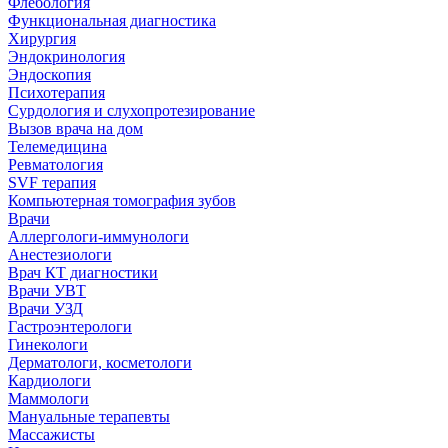
Флебология
Функциональная диагностика
Хирургия
Эндокринология
Эндоскопия
Психотерапия
Сурдология и слухопротезирование
Вызов врача на дом
Телемедицина
Ревматология
SVF терапия
Компьютерная томография зубов
Врачи
Аллергологи-иммунологи
Анестезиологи
Врач КТ диагностики
Врачи УВТ
Врачи УЗД
Гастроэнтерологи
Гинекологи
Дерматологи, косметологи
Кардиологи
Маммологи
Мануальные терапевты
Массажисты