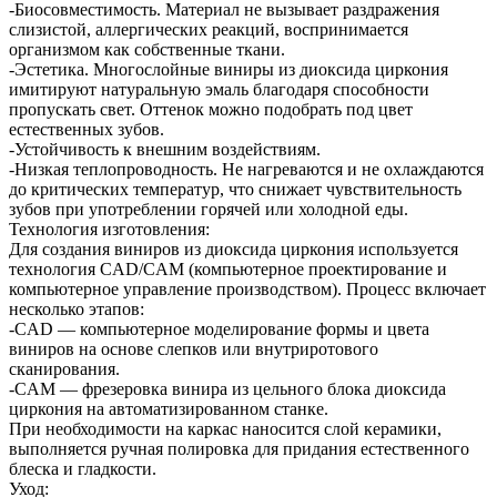
-Биосовместимость. Материал не вызывает раздражения
слизистой, аллергических реакций, воспринимается
организмом как собственные ткани.
-Эстетика. Многослойные виниры из диоксида циркония
имитируют натуральную эмаль благодаря способности
пропускать свет. Оттенок можно подобрать под цвет
естественных зубов.
-Устойчивость к внешним воздействиям.
-Низкая теплопроводность. Не нагреваются и не охлаждаются
до критических температур, что снижает чувствительность
зубов при употреблении горячей или холодной еды.
Технология изготовления:
Для создания виниров из диоксида циркония используется
технология CAD/CAM (компьютерное проектирование и
компьютерное управление производством). Процесс включает
несколько этапов:
-CAD — компьютерное моделирование формы и цвета
виниров на основе слепков или внутриротового
сканирования.
-CAM — фрезеровка винира из цельного блока диоксида
циркония на автоматизированном станке.
При необходимости на каркас наносится слой керамики,
выполняется ручная полировка для придания естественного
блеска и гладкости.
Уход: