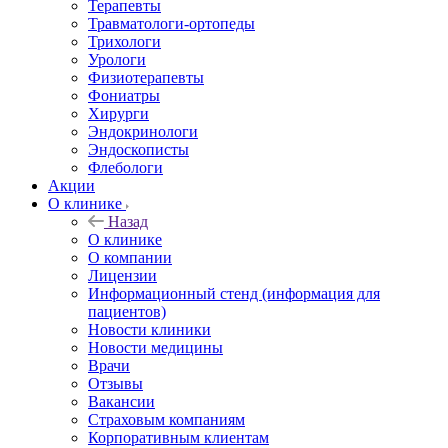
Терапевты
Травматологи-ортопеды
Трихологи
Урологи
Физиотерапевты
Фониатры
Хирурги
Эндокринологи
Эндоскописты
Флебологи
Акции
О клинике
Назад
О клинике
О компании
Лицензии
Информационный стенд (информация для
пациентов)
Новости клиники
Новости медицины
Врачи
Отзывы
Вакансии
Страховым компаниям
Корпоративным клиентам