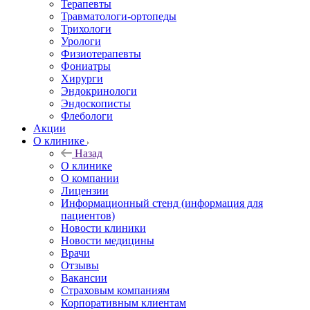
Терапевты
Травматологи-ортопеды
Трихологи
Урологи
Физиотерапевты
Фониатры
Хирурги
Эндокринологи
Эндоскописты
Флебологи
Акции
О клинике
Назад
О клинике
О компании
Лицензии
Информационный стенд (информация для
пациентов)
Новости клиники
Новости медицины
Врачи
Отзывы
Вакансии
Страховым компаниям
Корпоративным клиентам