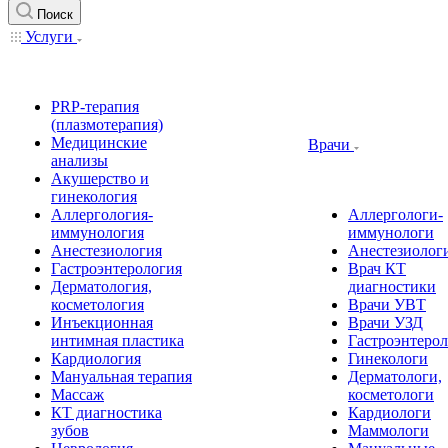
Поиск
Услуги
PRP-терапия
(плазмотерапия)
Медицинские
Врачи
анализы
Акушерство и
гинекология
Аллергология-
Аллергологи-
иммунология
иммунологи
Анестезиология
Анестезиолог
Гастроэнтерология
Врач КТ
Дерматология,
диагностики
косметология
Врачи УВТ
Инъекционная
Врачи УЗД
интимная пластика
Гастроэнтеро
Кардиология
Гинекологи
Мануальная терапия
Дерматологи,
Массаж
косметологи
КТ диагностика
Кардиологи
зубов
Маммологи