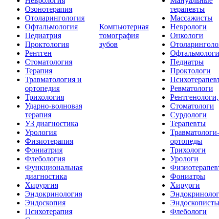
Неврология
Мануальные
Озонотерапия
терапевты
Отоларингология
Массажисты
Офтальмология
Компьютерная
Неврологи
Педиатрия
томография
Онкологи
Проктология
зубов
Отоларинголо
Рентген
Офтальмолог
Стоматология
Педиатры
Терапия
Проктологи
Травматология и
Психотерапев
ортопедия
Ревматологи
Трихология
Рентгенологи
Ударно-волновая
Стоматологи
терапия
Сурдологи
УЗ диагностика
Терапевты
Урология
Травматологи
Физиотерапия
ортопеды
Фониатрия
Трихологи
Флебология
Урологи
Функциональная
Физиотерапев
диагностика
Фониатры
Хирургия
Хирурги
Эндокринология
Эндокриноло
Эндоскопия
Эндоскопист
Психотерапия
Флебологи