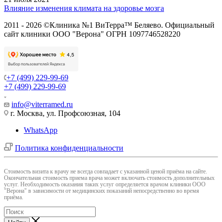
Влияние изменения климата на здоровье мозга
2011 - 2026 ©Клиника №1 ВиТерра™ Беляево. Официальный
сайт клиники ООО "Верона" ОГРН 1097746528220
+7 (499) 229-99-69
+7 (499) 229-99-69
info@viterramed.ru
г. Москва, ул. Профсоюзная, 104
WhatsApp
Политика конфиденциальности
Cтоимость визита к врачу не всегда совпадает с указанной ценой приёма на сайте.
Окончательная стоимость приема врача может включать стоимость дополнительных
услуг. Необходимость оказания таких услуг определяется врачом клиники ООО
"Верона" в зависимости от медицинских показаний непосредственно во время
приёма.