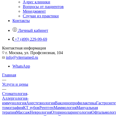
Адрес клиники
Вопросы от пациентов
Менеджмент
Случаи из практики
Контакты
Личный кабинет
+7 (499) 229-99-69
Контактная информация
г. Москва, ул. Профсоюзная, 104
info@viterramed.ru
WhatsApp
Главная
—
Услуги и цены
—
Стоматология
Аллергология-
иммунология
Анестезиология
Вакцинопрофилактика
Гастроэнт
томография
КТ зубов
Рентген
Маммология
Мануальная
терапия
Массаж
Неврология
Оториноларингология
Офтальмолог