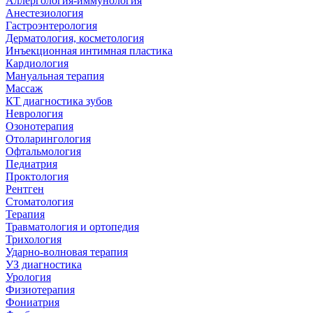
Аллергология-иммунология
Анестезиология
Гастроэнтерология
Дерматология, косметология
Инъекционная интимная пластика
Кардиология
Мануальная терапия
Массаж
КТ диагностика зубов
Неврология
Озонотерапия
Отоларингология
Офтальмология
Педиатрия
Проктология
Рентген
Стоматология
Терапия
Травматология и ортопедия
Трихология
Ударно-волновая терапия
УЗ диагностика
Урология
Физиотерапия
Фониатрия