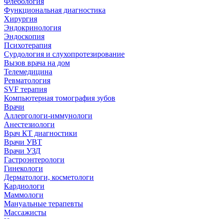
Флебология
Функциональная диагностика
Хирургия
Эндокринология
Эндоскопия
Психотерапия
Сурдология и слухопротезирование
Вызов врача на дом
Телемедицина
Ревматология
SVF терапия
Компьютерная томография зубов
Врачи
Аллергологи-иммунологи
Анестезиологи
Врач КТ диагностики
Врачи УВТ
Врачи УЗД
Гастроэнтерологи
Гинекологи
Дерматологи, косметологи
Кардиологи
Маммологи
Мануальные терапевты
Массажисты