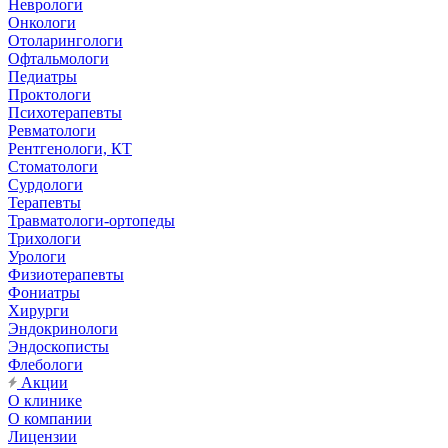
Неврологи
Онкологи
Отоларингологи
Офтальмологи
Педиатры
Проктологи
Психотерапевты
Ревматологи
Рентгенологи, КТ
Стоматологи
Сурдологи
Терапевты
Травматологи-ортопеды
Трихологи
Урологи
Физиотерапевты
Фониатры
Хирурги
Эндокринологи
Эндоскописты
Флебологи
Акции
О клинике
О компании
Лицензии