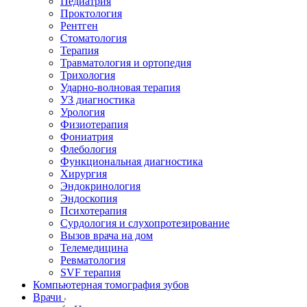
Педиатрия
Проктология
Рентген
Стоматология
Терапия
Травматология и ортопедия
Трихология
Ударно-волновая терапия
УЗ диагностика
Урология
Физиотерапия
Фониатрия
Флебология
Функциональная диагностика
Хирургия
Эндокринология
Эндоскопия
Психотерапия
Сурдология и слухопротезирование
Вызов врача на дом
Телемедицина
Ревматология
SVF терапия
Компьютерная томография зубов
Врачи