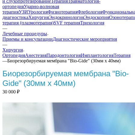
и слухопротезирование
Терапия
Травматология-
ортопедия
Ударно-волновая
терапия
УЗИ
Урология
Физиотерапия
Флебология
Функциональн
диагностика
Хирургия
Эндокринология
Эндоскопия
Озонотерап
терапия (плазмотерапия)
SVF терапия
Трихология
—
Лечебные процедуры
Приемы и консультации
Диагностические мероприятия
—
Хирургия
Ортопедия
Анестезия
Пародонтология
Имплантология
Терапия
—
Биорезорбируемая мембрана "Bio-Gide" (30мм х 40мм)
Биорезорбируемая мембрана "Bio-
Gide" (30мм х 40мм)
30 000
₽