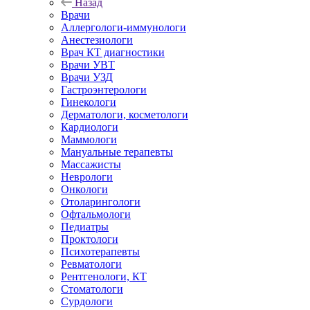
Назад
Врачи
Аллергологи-иммунологи
Анестезиологи
Врач КТ диагностики
Врачи УВТ
Врачи УЗД
Гастроэнтерологи
Гинекологи
Дерматологи, косметологи
Кардиологи
Маммологи
Мануальные терапевты
Массажисты
Неврологи
Онкологи
Отоларингологи
Офтальмологи
Педиатры
Проктологи
Психотерапевты
Ревматологи
Рентгенологи, КТ
Стоматологи
Сурдологи