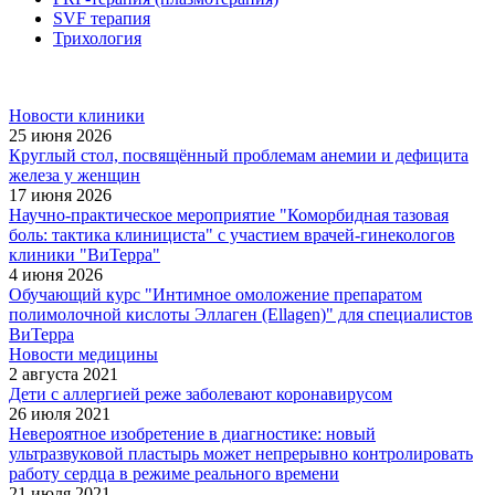
SVF терапия
Трихология
Новости клиники
25 июня 2026
Круглый стол, посвящённый проблемам анемии и дефицита
железа у женщин
17 июня 2026
Научно-практическое мероприятие "Коморбидная тазовая
боль: тактика клинициста" с участием врачей-гинекологов
клиники "ВиТерра"
4 июня 2026
Обучающий курс "Интимное омоложение препаратом
полимолочной кислоты Эллаген (Ellagen)" для специалистов
ВиТерра
Новости медицины
2 августа 2021
Дети с аллергией реже заболевают коронавирусом
26 июля 2021
Невероятное изобретение в диагностике: новый
ультразвуковой пластырь может непрерывно контролировать
работу сердца в режиме реального времени
21 июля 2021