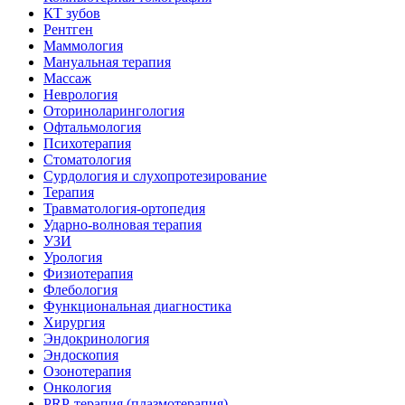
КТ зубов
Рентген
Маммология
Мануальная терапия
Массаж
Неврология
Оториноларингология
Офтальмология
Психотерапия
Стоматология
Сурдология и слухопротезирование
Терапия
Травматология-ортопедия
Ударно-волновая терапия
УЗИ
Урология
Физиотерапия
Флебология
Функциональная диагностика
Хирургия
Эндокринология
Эндоскопия
Озонотерапия
Онкология
PRP-терапия (плазмотерапия)