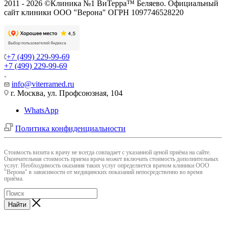
2011 - 2026 ©Клиника №1 ВиТерра™ Беляево. Официальный
сайт клиники ООО "Верона" ОГРН 1097746528220
+7 (499) 229-99-69
+7 (499) 229-99-69
info@viterramed.ru
г. Москва, ул. Профсоюзная, 104
WhatsApp
Политика конфиденциальности
Cтоимость визита к врачу не всегда совпадает с указанной ценой приёма на сайте.
Окончательная стоимость приема врача может включать стоимость дополнительных
услуг. Необходимость оказания таких услуг определяется врачом клиники ООО
"Верона" в зависимости от медицинских показаний непосредственно во время
приёма.
Найти