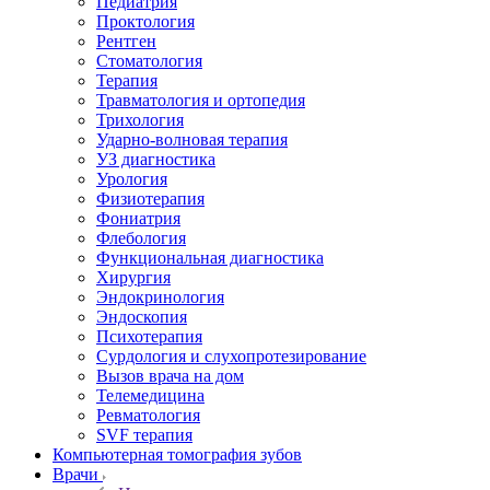
Педиатрия
Проктология
Рентген
Стоматология
Терапия
Травматология и ортопедия
Трихология
Ударно-волновая терапия
УЗ диагностика
Урология
Физиотерапия
Фониатрия
Флебология
Функциональная диагностика
Хирургия
Эндокринология
Эндоскопия
Психотерапия
Сурдология и слухопротезирование
Вызов врача на дом
Телемедицина
Ревматология
SVF терапия
Компьютерная томография зубов
Врачи