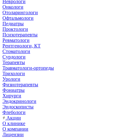
Неврологи
Онкологи
Отоларингологи
Офтальмологи
Педиатры
Проктологи
Психотерапевты
Ревматологи
Рентгенологи, КТ
Стоматологи
Сурдологи
Терапевты
Травматологи-ортопеды
Трихологи
Урологи
Физиотерапевты
Фониатры
Хирурги
Эндокринологи
Эндоскописты
Флебологи
Акции
О клинике
О компании
Лицензии