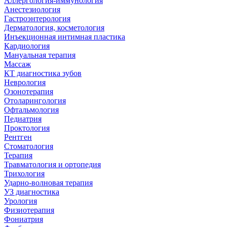
Аллергология-иммунология
Анестезиология
Гастроэнтерология
Дерматология, косметология
Инъекционная интимная пластика
Кардиология
Мануальная терапия
Массаж
КТ диагностика зубов
Неврология
Озонотерапия
Отоларингология
Офтальмология
Педиатрия
Проктология
Рентген
Стоматология
Терапия
Травматология и ортопедия
Трихология
Ударно-волновая терапия
УЗ диагностика
Урология
Физиотерапия
Фониатрия