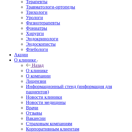
Терапевты
Травматологи-ортопеды
Трихологи
Урологи
Физиотерапевты
Фониатры
Хирурги
Эндокринологи
Эндоскописты
Флебологи
Акции
О клинике
Назад
О клинике
О компании
Лицензии
Информационный стенд (информация для
пациентов)
Новости клиники
Новости медицины
Врачи
Отзывы
Вакансии
Страховым компаниям
Корпоративным клиентам