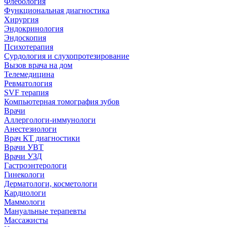
Флебология
Функциональная диагностика
Хирургия
Эндокринология
Эндоскопия
Психотерапия
Сурдология и слухопротезирование
Вызов врача на дом
Телемедицина
Ревматология
SVF терапия
Компьютерная томография зубов
Врачи
Аллергологи-иммунологи
Анестезиологи
Врач КТ диагностики
Врачи УВТ
Врачи УЗД
Гастроэнтерологи
Гинекологи
Дерматологи, косметологи
Кардиологи
Маммологи
Мануальные терапевты
Массажисты