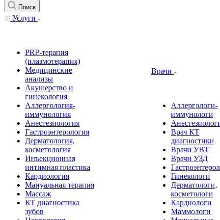
Поиск
Услуги
PRP-терапия
(плазмотерапия)
Медицинские
Врачи
анализы
Акушерство и
гинекология
Аллергология-
Аллергологи-
иммунология
иммунологи
Анестезиология
Анестезиолог
Гастроэнтерология
Врач КТ
Дерматология,
диагностики
косметология
Врачи УВТ
Инъекционная
Врачи УЗД
интимная пластика
Гастроэнтеро
Кардиология
Гинекологи
Мануальная терапия
Дерматологи,
Массаж
косметологи
КТ диагностика
Кардиологи
зубов
Маммологи