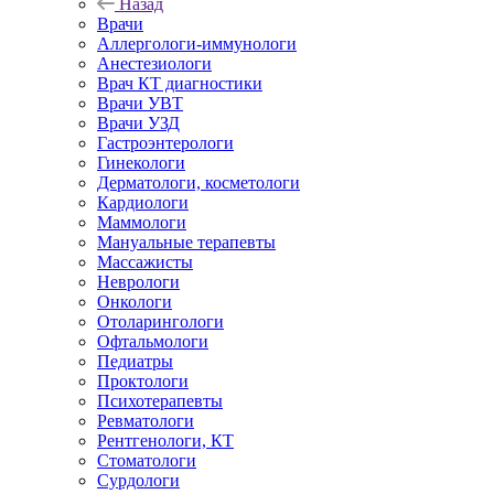
Назад
Врачи
Аллергологи-иммунологи
Анестезиологи
Врач КТ диагностики
Врачи УВТ
Врачи УЗД
Гастроэнтерологи
Гинекологи
Дерматологи, косметологи
Кардиологи
Маммологи
Мануальные терапевты
Массажисты
Неврологи
Онкологи
Отоларингологи
Офтальмологи
Педиатры
Проктологи
Психотерапевты
Ревматологи
Рентгенологи, КТ
Стоматологи
Сурдологи