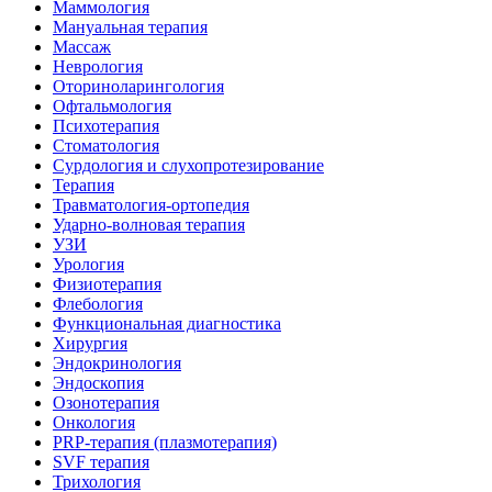
Маммология
Мануальная терапия
Массаж
Неврология
Оториноларингология
Офтальмология
Психотерапия
Стоматология
Сурдология и слухопротезирование
Терапия
Травматология-ортопедия
Ударно-волновая терапия
УЗИ
Урология
Физиотерапия
Флебология
Функциональная диагностика
Хирургия
Эндокринология
Эндоскопия
Озонотерапия
Онкология
PRP-терапия (плазмотерапия)
SVF терапия
Трихология