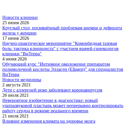
Новости клиники
25 июня 2026
Круглый стол, посвящённый проблемам анемии и дефицита
железа у женщин
17 июня 2026
Научно-практическое мероприятие "Коморбидная тазовая
боль: тактика клинициста" с участием врачей-гинекологов
клиники "ВиТерра"
4 июня 2026
Обучающий курс "Интимное омоложение препаратом
полимолочной кислоты Эллаген (Ellagen)" для специалистов
ВиТерра
Новости медицины
2 августа 2021
Дети с аллергией реже заболевают коронавирусом
26 июля 2021
Невероятное изобретение в диагностике: новый
ультразвуковой пластырь может непрерывно контролировать
работу сердца в режиме реального времени
21 июля 2021
Влияние изменения климата на здоровье мозга