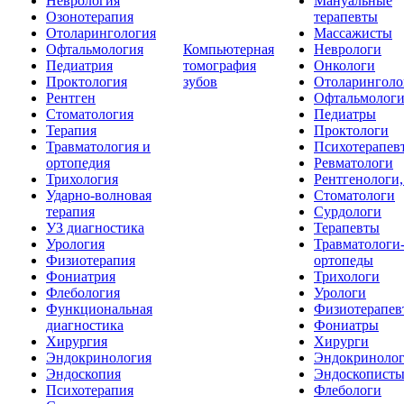
Неврология
Мануальные
Озонотерапия
терапевты
Отоларингология
Массажисты
Офтальмология
Компьютерная
Неврологи
Педиатрия
томография
Онкологи
Проктология
зубов
Отоларинголо
Рентген
Офтальмолог
Стоматология
Педиатры
Терапия
Проктологи
Травматология и
Психотерапев
ортопедия
Ревматологи
Трихология
Рентгенологи
Ударно-волновая
Стоматологи
терапия
Сурдологи
УЗ диагностика
Терапевты
Урология
Травматологи
Физиотерапия
ортопеды
Фониатрия
Трихологи
Флебология
Урологи
Функциональная
Физиотерапев
диагностика
Фониатры
Хирургия
Хирурги
Эндокринология
Эндокриноло
Эндоскопия
Эндоскопист
Психотерапия
Флебологи