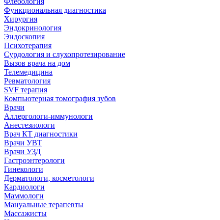
Флебология
Функциональная диагностика
Хирургия
Эндокринология
Эндоскопия
Психотерапия
Сурдология и слухопротезирование
Вызов врача на дом
Телемедицина
Ревматология
SVF терапия
Компьютерная томография зубов
Врачи
Аллергологи-иммунологи
Анестезиологи
Врач КТ диагностики
Врачи УВТ
Врачи УЗД
Гастроэнтерологи
Гинекологи
Дерматологи, косметологи
Кардиологи
Маммологи
Мануальные терапевты
Массажисты