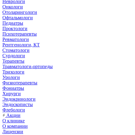
Неврологи
Онкологи
Отоларингологи
Офтальмологи
Педиатры
Проктологи
Психотерапевты
Ревматологи
Рентгенологи, КТ
Стоматологи
Сурдологи
Терапевты
Травматологи-ортопеды
Трихологи
Урологи
Физиотерапевты
Фониатры
Хирурги
Эндокринологи
Эндоскописты
Флебологи
Акции
О клинике
О компании
Лицензии