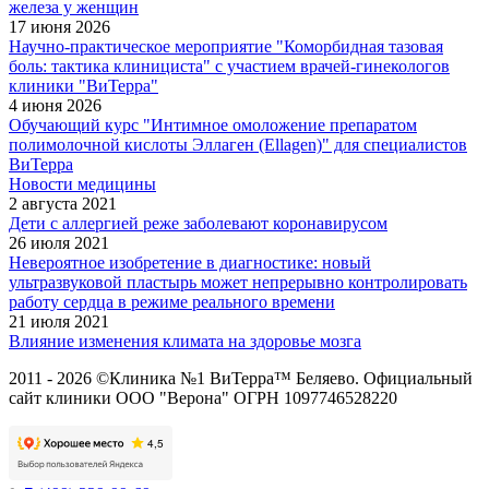
железа у женщин
17 июня 2026
Научно-практическое мероприятие "Коморбидная тазовая
боль: тактика клинициста" с участием врачей-гинекологов
клиники "ВиТерра"
4 июня 2026
Обучающий курс "Интимное омоложение препаратом
полимолочной кислоты Эллаген (Ellagen)" для специалистов
ВиТерра
Новости медицины
2 августа 2021
Дети с аллергией реже заболевают коронавирусом
26 июля 2021
Невероятное изобретение в диагностике: новый
ультразвуковой пластырь может непрерывно контролировать
работу сердца в режиме реального времени
21 июля 2021
Влияние изменения климата на здоровье мозга
2011 - 2026 ©Клиника №1 ВиТерра™ Беляево. Официальный
сайт клиники ООО "Верона" ОГРН 1097746528220