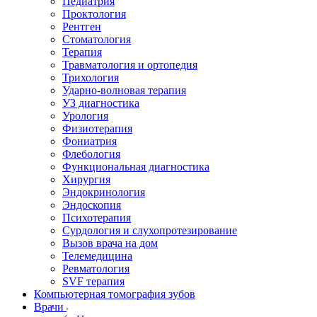
Педиатрия
Проктология
Рентген
Стоматология
Терапия
Травматология и ортопедия
Трихология
Ударно-волновая терапия
УЗ диагностика
Урология
Физиотерапия
Фониатрия
Флебология
Функциональная диагностика
Хирургия
Эндокринология
Эндоскопия
Психотерапия
Сурдология и слухопротезирование
Вызов врача на дом
Телемедицина
Ревматология
SVF терапия
Компьютерная томография зубов
Врачи