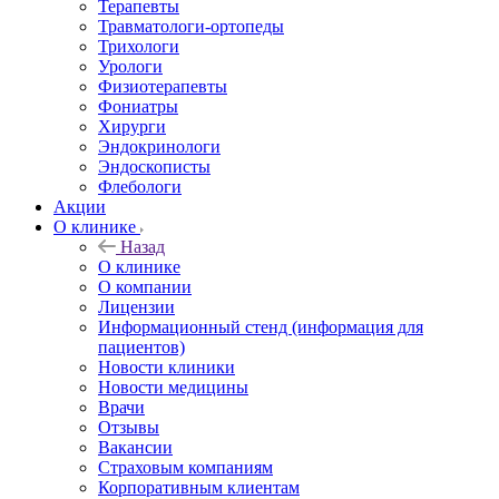
Терапевты
Травматологи-ортопеды
Трихологи
Урологи
Физиотерапевты
Фониатры
Хирурги
Эндокринологи
Эндоскописты
Флебологи
Акции
О клинике
Назад
О клинике
О компании
Лицензии
Информационный стенд (информация для
пациентов)
Новости клиники
Новости медицины
Врачи
Отзывы
Вакансии
Страховым компаниям
Корпоративным клиентам