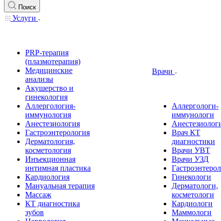
Поиск
Услуги
PRP-терапия
(плазмотерапия)
Медицинские
Врачи
анализы
Акушерство и
гинекология
Аллергология-
Аллергологи-
иммунология
иммунологи
Анестезиология
Анестезиолог
Гастроэнтерология
Врач КТ
Дерматология,
диагностики
косметология
Врачи УВТ
Инъекционная
Врачи УЗД
интимная пластика
Гастроэнтеро
Кардиология
Гинекологи
Мануальная терапия
Дерматологи,
Массаж
косметологи
КТ диагностика
Кардиологи
зубов
Маммологи