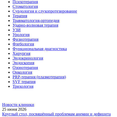
Психотерапия
Стоматология
Сурдология и слухопротезирование
Терапия
Травматология-ортопедия
Ударно-волновая терапия
УЗИ
Урология
Физиотерапия
Флебология
Функциональная диагностика
Хирургия
Эндокринология
Эндоскопия
Озонотерапия
Онкология
PRP-терапия (плазмотерапия)
SVF терапия
Трихология
Новости клиники
25 июня 2026
Круглый стол, посвящённый проблемам анемии и дефицита