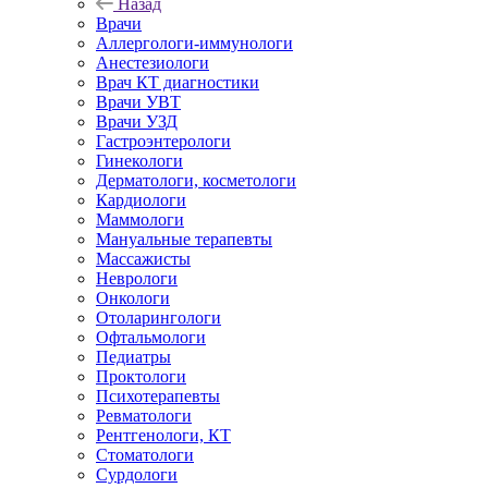
Назад
Врачи
Аллергологи-иммунологи
Анестезиологи
Врач КТ диагностики
Врачи УВТ
Врачи УЗД
Гастроэнтерологи
Гинекологи
Дерматологи, косметологи
Кардиологи
Маммологи
Мануальные терапевты
Массажисты
Неврологи
Онкологи
Отоларингологи
Офтальмологи
Педиатры
Проктологи
Психотерапевты
Ревматологи
Рентгенологи, КТ
Стоматологи
Сурдологи