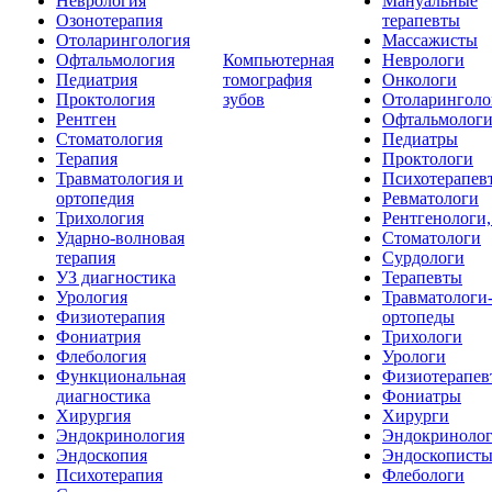
Неврология
Мануальные
Озонотерапия
терапевты
Отоларингология
Массажисты
Офтальмология
Компьютерная
Неврологи
Педиатрия
томография
Онкологи
Проктология
зубов
Отоларинголо
Рентген
Офтальмолог
Стоматология
Педиатры
Терапия
Проктологи
Травматология и
Психотерапев
ортопедия
Ревматологи
Трихология
Рентгенологи
Ударно-волновая
Стоматологи
терапия
Сурдологи
УЗ диагностика
Терапевты
Урология
Травматологи
Физиотерапия
ортопеды
Фониатрия
Трихологи
Флебология
Урологи
Функциональная
Физиотерапев
диагностика
Фониатры
Хирургия
Хирурги
Эндокринология
Эндокриноло
Эндоскопия
Эндоскопист
Психотерапия
Флебологи