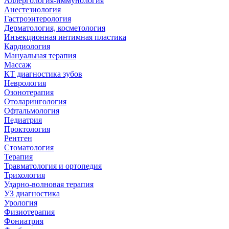
Аллергология-иммунология
Анестезиология
Гастроэнтерология
Дерматология, косметология
Инъекционная интимная пластика
Кардиология
Мануальная терапия
Массаж
КТ диагностика зубов
Неврология
Озонотерапия
Отоларингология
Офтальмология
Педиатрия
Проктология
Рентген
Стоматология
Терапия
Травматология и ортопедия
Трихология
Ударно-волновая терапия
УЗ диагностика
Урология
Физиотерапия
Фониатрия