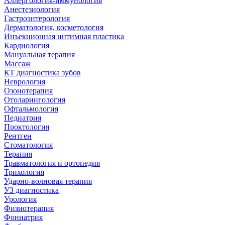
Аллергология-иммунология
Анестезиология
Гастроэнтерология
Дерматология, косметология
Инъекционная интимная пластика
Кардиология
Мануальная терапия
Массаж
КТ диагностика зубов
Неврология
Озонотерапия
Отоларингология
Офтальмология
Педиатрия
Проктология
Рентген
Стоматология
Терапия
Травматология и ортопедия
Трихология
Ударно-волновая терапия
УЗ диагностика
Урология
Физиотерапия
Фониатрия