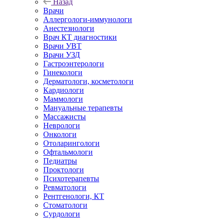
Назад
Врачи
Аллергологи-иммунологи
Анестезиологи
Врач КТ диагностики
Врачи УВТ
Врачи УЗД
Гастроэнтерологи
Гинекологи
Дерматологи, косметологи
Кардиологи
Маммологи
Мануальные терапевты
Массажисты
Неврологи
Онкологи
Отоларингологи
Офтальмологи
Педиатры
Проктологи
Психотерапевты
Ревматологи
Рентгенологи, КТ
Стоматологи
Сурдологи