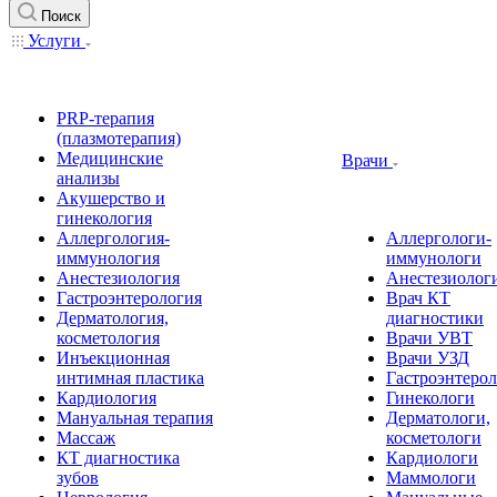
Поиск
Услуги
PRP-терапия
(плазмотерапия)
Медицинские
Врачи
анализы
Акушерство и
гинекология
Аллергология-
Аллергологи-
иммунология
иммунологи
Анестезиология
Анестезиолог
Гастроэнтерология
Врач КТ
Дерматология,
диагностики
косметология
Врачи УВТ
Инъекционная
Врачи УЗД
интимная пластика
Гастроэнтеро
Кардиология
Гинекологи
Мануальная терапия
Дерматологи,
Массаж
косметологи
КТ диагностика
Кардиологи
зубов
Маммологи