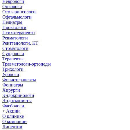
Неврологи
Онкологи
Отоларингологи
Офтальмологи
Педиатры
Проктологи
Психотерапевты
Ревматологи
Рентгенологи, КТ
Стоматологи
Сурдологи
Терапевты
Травматологи-ортопеды
Трихологи
Урологи
Физиотерапевты
Фониатры
Хирурги
Эндокринологи
Эндоскописты
Флебологи
Акции
О клинике
О компании
Лицензии