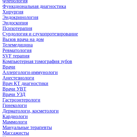
Флебология
Функциональная диагностика
Хирургия
Эндокринология
Эндоскопия
Психотерапия
Сурдология и слухопротезирование
Вызов врача на дом
Телемедицина
Ревматология
SVF терапия
Компьютерная томография зубов
Врачи
Аллергологи-иммунологи
Анестезиологи
Врач КТ диагностики
Врачи УВТ
Врачи УЗД
Гастроэнтерологи
Гинекологи
Дерматологи, косметологи
Кардиологи
Маммологи
Мануальные терапевты
Массажисты