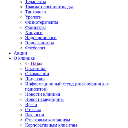
Терапевты
Травматологи-ортопеды
Трихологи
Урологи
Физиотерапевты
Фониатры
Хирурги
Эндокринологи
Эндоскописты
Флебологи
Акции
О клинике
Назад
О клинике
О компании
Лицензии
Информационный стенд (информация для
пациентов)
Новости клиники
Новости медицины
Врачи
Отзывы
Вакансии
Страховым компаниям
Корпоративным клиентам