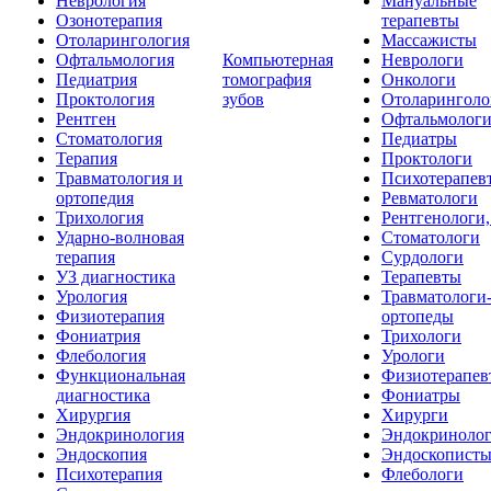
Неврология
Мануальные
Озонотерапия
терапевты
Отоларингология
Массажисты
Офтальмология
Компьютерная
Неврологи
Педиатрия
томография
Онкологи
Проктология
зубов
Отоларинголо
Рентген
Офтальмолог
Стоматология
Педиатры
Терапия
Проктологи
Травматология и
Психотерапев
ортопедия
Ревматологи
Трихология
Рентгенологи
Ударно-волновая
Стоматологи
терапия
Сурдологи
УЗ диагностика
Терапевты
Урология
Травматологи
Физиотерапия
ортопеды
Фониатрия
Трихологи
Флебология
Урологи
Функциональная
Физиотерапев
диагностика
Фониатры
Хирургия
Хирурги
Эндокринология
Эндокриноло
Эндоскопия
Эндоскопист
Психотерапия
Флебологи