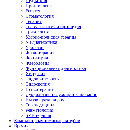
Педиатрия
Проктология
Рентген
Стоматология
Терапия
Травматология и ортопедия
Трихология
Ударно-волновая терапия
УЗ диагностика
Урология
Физиотерапия
Фониатрия
Флебология
Функциональная диагностика
Хирургия
Эндокринология
Эндоскопия
Психотерапия
Сурдология и слухопротезирование
Вызов врача на дом
Телемедицина
Ревматология
SVF терапия
Компьютерная томография зубов
Врачи