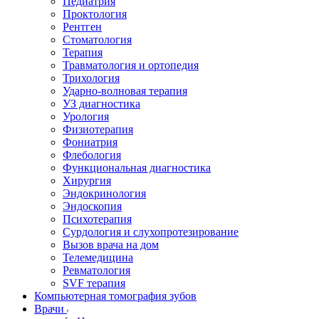
Педиатрия
Проктология
Рентген
Стоматология
Терапия
Травматология и ортопедия
Трихология
Ударно-волновая терапия
УЗ диагностика
Урология
Физиотерапия
Фониатрия
Флебология
Функциональная диагностика
Хирургия
Эндокринология
Эндоскопия
Психотерапия
Сурдология и слухопротезирование
Вызов врача на дом
Телемедицина
Ревматология
SVF терапия
Компьютерная томография зубов
Врачи