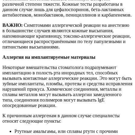
различной степени тяжести. Кожные тесты разработаны в
данном случае лишь для цефалоспоринов, бета-лактамных
антибиотиков, монобактамов, пенициллинов и карбапенемов.
ВАЖНО:
Симптомами аллергической реакции на анестезию
в большинстве случаев являются кожные высыпания,
напоминающие крапивницу, токсико-аллергические реакции,
отличающиеся распространёнными по телу папулезными и
пятнистыми высыпаниями.
Аллергия на имплантируемые материалы
Некоторые вмешательства стоматолога подразумевают
имплантацию в полость рта инородных тел, способных
вызывать контактные аллергические реакции. Это могут быть
зубные имплантаты, пломбы, протезы и средства исправления
нарушений прикуса. Химические соединения, металлы и
сплавы металлов могут вызывать аллергии замедленного
типа, соединения полимеров могут вызывать IgE
опосредованные реакции.
К причинным аллергенам в данном случае специалисты
относят следующие пункты:
Ртутные амальгамы, или сплавы ртути с прочими