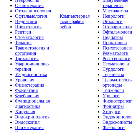
Неврология
Мануальные
Озонотерапия
терапевты
Отоларингология
Массажисты
Офтальмология
Компьютерная
Неврологи
Педиатрия
томография
Онкологи
Проктология
зубов
Отоларинголо
Рентген
Офтальмолог
Стоматология
Педиатры
Терапия
Проктологи
Травматология и
Психотерапев
ортопедия
Ревматологи
Трихология
Рентгенологи
Ударно-волновая
Стоматологи
терапия
Сурдологи
УЗ диагностика
Терапевты
Урология
Травматологи
Физиотерапия
ортопеды
Фониатрия
Трихологи
Флебология
Урологи
Функциональная
Физиотерапев
диагностика
Фониатры
Хирургия
Хирурги
Эндокринология
Эндокриноло
Эндоскопия
Эндоскопист
Психотерапия
Флебологи