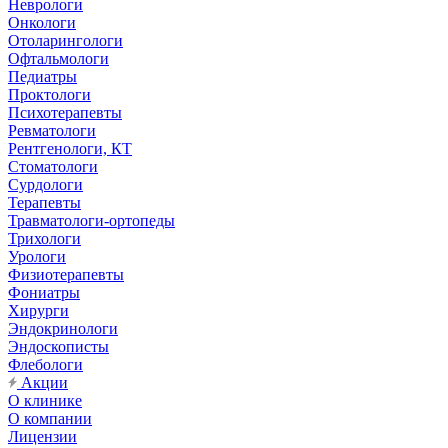
Неврологи
Онкологи
Отоларингологи
Офтальмологи
Педиатры
Проктологи
Психотерапевты
Ревматологи
Рентгенологи, КТ
Стоматологи
Сурдологи
Терапевты
Травматологи-ортопеды
Трихологи
Урологи
Физиотерапевты
Фониатры
Хирурги
Эндокринологи
Эндоскописты
Флебологи
Акции
О клинике
О компании
Лицензии