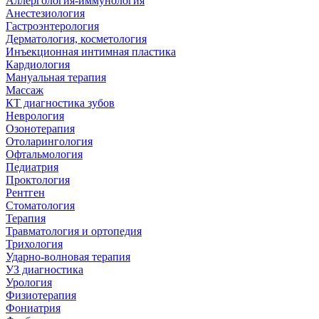
Аллергология-иммунология
Анестезиология
Гастроэнтерология
Дерматология, косметология
Инъекционная интимная пластика
Кардиология
Мануальная терапия
Массаж
КТ диагностика зубов
Неврология
Озонотерапия
Отоларингология
Офтальмология
Педиатрия
Проктология
Рентген
Стоматология
Терапия
Травматология и ортопедия
Трихология
Ударно-волновая терапия
УЗ диагностика
Урология
Физиотерапия
Фониатрия