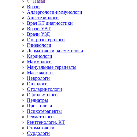
Назад
Врачи
Аллергологи-иммунологи
Анестезиологи
Врач КТ диагностики
Врачи УВТ
Врачи УЗД
Гастроэнтерологи
Гинекологи
Дерматологи, косметологи
Кардиологи
Маммологи
Мануальные терапевты
Массажисты
Неврологи
Онкологи
Отоларингологи
Офтальмологи
Педиатры
Проктологи
Психотерапевты
Ревматологи
Рентгенологи, КТ
Стоматологи
Сурдологи