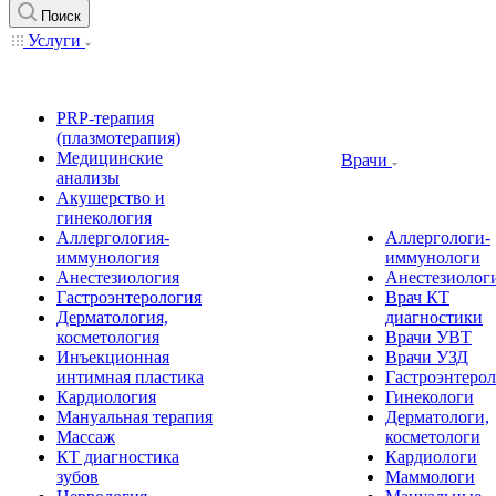
Поиск
Услуги
PRP-терапия
(плазмотерапия)
Медицинские
Врачи
анализы
Акушерство и
гинекология
Аллергология-
Аллергологи-
иммунология
иммунологи
Анестезиология
Анестезиолог
Гастроэнтерология
Врач КТ
Дерматология,
диагностики
косметология
Врачи УВТ
Инъекционная
Врачи УЗД
интимная пластика
Гастроэнтеро
Кардиология
Гинекологи
Мануальная терапия
Дерматологи,
Массаж
косметологи
КТ диагностика
Кардиологи
зубов
Маммологи