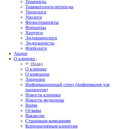
Терапевты
Травматологи-ортопеды
Трихологи
Урологи
Физиотерапевты
Фониатры
Хирурги
Эндокринологи
Эндоскописты
Флебологи
Акции
О клинике
Назад
О клинике
О компании
Лицензии
Информационный стенд (информация для
пациентов)
Новости клиники
Новости медицины
Врачи
Отзывы
Вакансии
Страховым компаниям
Корпоративным клиентам