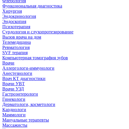
Флебология
Функциональная диагностика
Хирургия
Эндокринология
Эндоскопия
Психотерапия
Сурдология и слухопротезирование
Вызов врача на дом
Телемедицина
Ревматология
SVF терапия
Компьютерная томография зубов
Врачи
Аллергологи-иммунологи
Анестезиологи
Врач КТ диагностики
Врачи УВТ
Врачи УЗД
Гастроэнтерологи
Гинекологи
Дерматологи, косметологи
Кардиологи
Маммологи
Мануальные терапевты
Массажисты