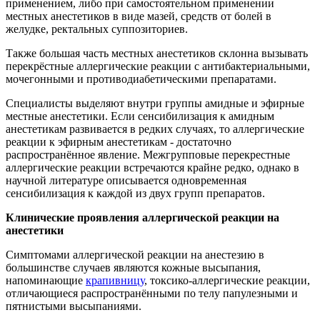
применением, либо при самостоятельном применении
местных анестетиков в виде мазей, средств от болей в
желудке, ректальных суппозиториев.
Также большая часть местных анестетиков склонна вызывать
перекрёстные аллергические реакции с антибактериальными,
мочегонными и противодиабетическими препаратами.
Специалисты выделяют внутри группы амидные и эфирные
местные анестетики. Если сенсибилизация к амидным
анестетикам развивается в редких случаях, то аллергические
реакции к эфирным анестетикам - достаточно
распространённое явление. Межгрупповые перекрестные
аллергические реакции встречаются крайне редко, однако в
научной литературе описывается одновременная
сенсибилизация к каждой из двух групп препаратов.
Клинические проявления аллергической реакции на
анестетики
Симптомами аллергической реакции на анестезию в
большинстве случаев являются кожные высыпания,
напоминающие
крапивницу
,
токсико-аллергические реакции,
отличающиеся распространёнными по телу папулезными и
пятнистыми высыпаниями.