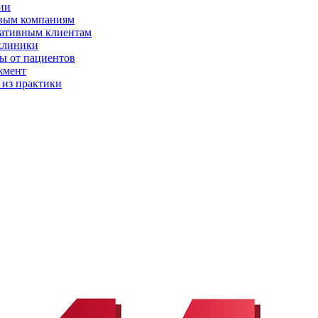
ии
вым компаниям
ативным клиентам
клиники
ы от пациентов
жмент
 из практики