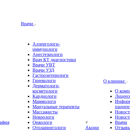
Врачи
Аллергологи-
иммунологи
Анестезиологи
Врач КТ диагностики
Врачи УВТ
Врачи УЗД
Гастроэнтерологи
Гинекологи
О клинике
Дерматологи,
косметологи
О комп
Кардиологи
Лиценз
Маммологи
Информ
Мануальные терапевты
пациен
Массажисты
Новост
Неврологи
Новост
афия
Онкологи
Врачи
Отоларингологи
Акции
Отзыв