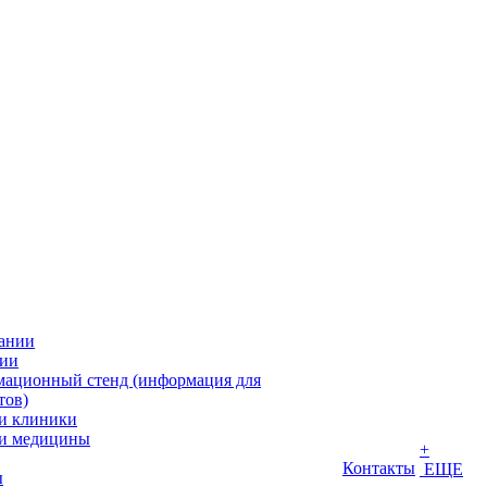
ании
ии
ационный стенд (информация для
тов)
и клиники
и медицины
+
Контакты
ЕЩЕ
ы