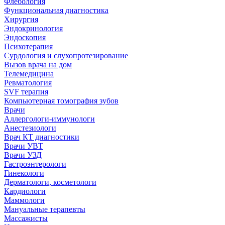
Флебология
Функциональная диагностика
Хирургия
Эндокринология
Эндоскопия
Психотерапия
Сурдология и слухопротезирование
Вызов врача на дом
Телемедицина
Ревматология
SVF терапия
Компьютерная томография зубов
Врачи
Аллергологи-иммунологи
Анестезиологи
Врач КТ диагностики
Врачи УВТ
Врачи УЗД
Гастроэнтерологи
Гинекологи
Дерматологи, косметологи
Кардиологи
Маммологи
Мануальные терапевты
Массажисты