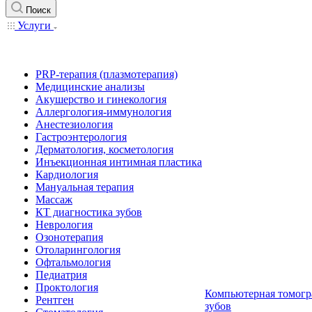
Поиск
Услуги
PRP-терапия (плазмотерапия)
Медицинские анализы
Акушерство и гинекология
Аллергология-иммунология
Анестезиология
Гастроэнтерология
Дерматология, косметология
Инъекционная интимная пластика
Кардиология
Мануальная терапия
Массаж
КТ диагностика зубов
Неврология
Озонотерапия
Отоларингология
Офтальмология
Педиатрия
Проктология
Компьютерная томогр
Рентген
зубов