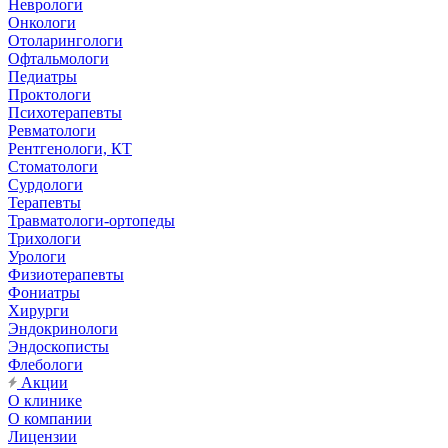
Неврологи
Онкологи
Отоларингологи
Офтальмологи
Педиатры
Проктологи
Психотерапевты
Ревматологи
Рентгенологи, КТ
Стоматологи
Сурдологи
Терапевты
Травматологи-ортопеды
Трихологи
Урологи
Физиотерапевты
Фониатры
Хирурги
Эндокринологи
Эндоскописты
Флебологи
Акции
О клинике
О компании
Лицензии