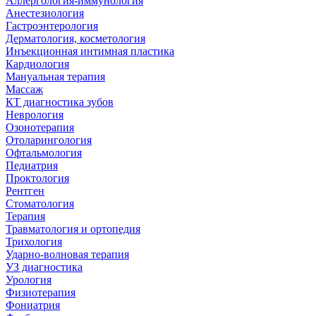
Аллергология-иммунология
Анестезиология
Гастроэнтерология
Дерматология, косметология
Инъекционная интимная пластика
Кардиология
Мануальная терапия
Массаж
КТ диагностика зубов
Неврология
Озонотерапия
Отоларингология
Офтальмология
Педиатрия
Проктология
Рентген
Стоматология
Терапия
Травматология и ортопедия
Трихология
Ударно-волновая терапия
УЗ диагностика
Урология
Физиотерапия
Фониатрия