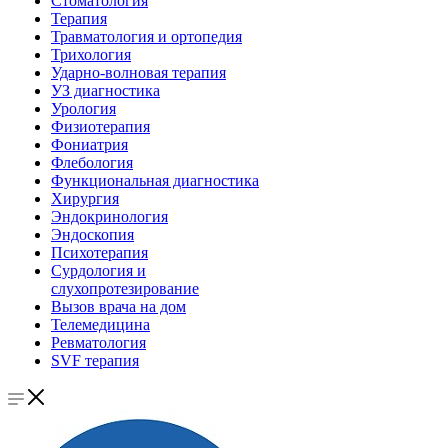
Стоматология
Терапия
Травматология и ортопедия
Трихология
Ударно-волновая терапия
УЗ диагностика
Урология
Физиотерапия
Фониатрия
Флебология
Функциональная диагностика
Хирургия
Эндокринология
Эндоскопия
Психотерапия
Сурдология и
слухопротезирование
Вызов врача на дом
Телемедицина
Ревматология
SVF терапия