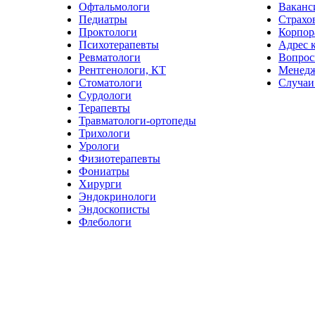
Офтальмологи
Ваканс
Педиатры
Страхо
Проктологи
Корпор
Психотерапевты
Адрес 
Ревматологи
Вопрос
Рентгенологи, КТ
Менед
Стоматологи
Случаи
Сурдологи
Терапевты
Травматологи-ортопеды
Трихологи
Урологи
Физиотерапевты
Фониатры
Хирурги
Эндокринологи
Эндоскописты
Флебологи