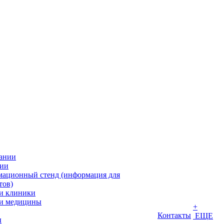
ании
ии
ационный стенд (информация для
тов)
и клиники
и медицины
+
Контакты
ЕЩЕ
ы