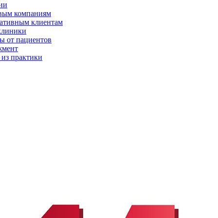
ии
вым компаниям
ативным клиентам
клиники
ы от пациентов
жмент
 из практики