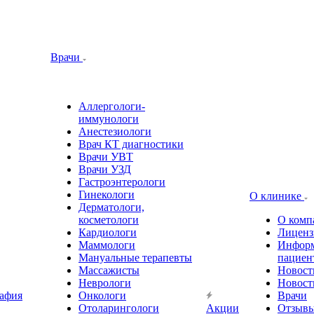
Врачи
Аллергологи-
иммунологи
Анестезиологи
Врач КТ диагностики
Врачи УВТ
Врачи УЗД
Гастроэнтерологи
Гинекологи
О клинике
Дерматологи,
косметологи
О комп
Кардиологи
Лиценз
Маммологи
Информ
Мануальные терапевты
пациен
Массажисты
Новост
Неврологи
Новост
афия
Онкологи
Врачи
Отоларингологи
Акции
Отзыв