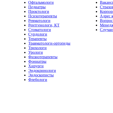
Офтальмологи
Ваканс
Педиатры
Страхо
Проктологи
Корпор
Психотерапевты
Адрес 
Ревматологи
Вопрос
Рентгенологи, КТ
Менед
Стоматологи
Случаи
Сурдологи
Терапевты
Травматологи-ортопеды
Трихологи
Урологи
Физиотерапевты
Фониатры
Хирурги
Эндокринологи
Эндоскописты
Флебологи