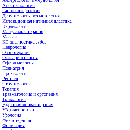
Аллергология-иммунология
Анестезиология
Гастроэнтерология
Дерматология, косметология
Инъекционная интимная пластика
Кардиология
Мануальная терапия
Массаж
КТ диагностика зубов
Неврология
Озонотерапия
Отоларингология
Офтальмология
Педиатрия
Проктология
Рентген
Стоматология
Терапия
Травматология и ортопедия
Трихология
Ударно-волновая терапия
УЗ диагностика
Урология
Физиотерапия
Фониатрия