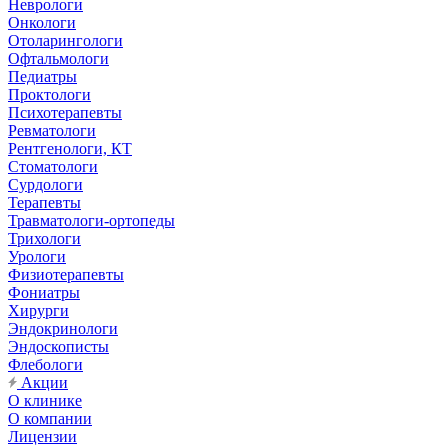
Неврологи
Онкологи
Отоларингологи
Офтальмологи
Педиатры
Проктологи
Психотерапевты
Ревматологи
Рентгенологи, КТ
Стоматологи
Сурдологи
Терапевты
Травматологи-ортопеды
Трихологи
Урологи
Физиотерапевты
Фониатры
Хирурги
Эндокринологи
Эндоскописты
Флебологи
Акции
О клинике
О компании
Лицензии