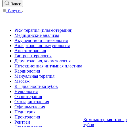
Поиск
Услуги
PRP-терапия (плазмотерапия)
Медицинские анализы
Акушерство и гинекология
Аллергология-иммунология
Анестезиология
Гастроэнтерология
Дерматология, косметология
Инъекционная интимная пластика
Кардиология
Мануальная терапия
Массаж
КТ диагностика зубов
Неврология
Озонотерапия
Отоларингология
Офтальмология
Педиатрия
Проктология
Компьютерная томогр
Рентген
зубов