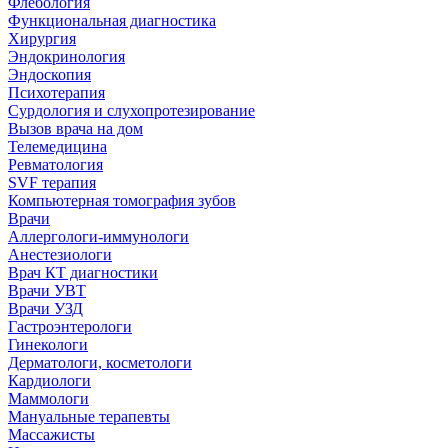
Флебология
Функциональная диагностика
Хирургия
Эндокринология
Эндоскопия
Психотерапия
Сурдология и слухопротезирование
Вызов врача на дом
Телемедицина
Ревматология
SVF терапия
Компьютерная томография зубов
Врачи
Аллергологи-иммунологи
Анестезиологи
Врач КТ диагностики
Врачи УВТ
Врачи УЗД
Гастроэнтерологи
Гинекологи
Дерматологи, косметологи
Кардиологи
Маммологи
Мануальные терапевты
Массажисты