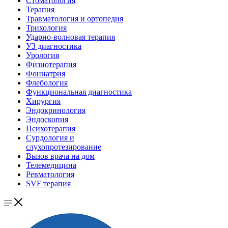
Стоматология
Терапия
Травматология и ортопедия
Трихология
Ударно-волновая терапия
УЗ диагностика
Урология
Физиотерапия
Фониатрия
Флебология
Функциональная диагностика
Хирургия
Эндокринология
Эндоскопия
Психотерапия
Сурдология и
слухопротезирование
Вызов врача на дом
Телемедицина
Ревматология
SVF терапия