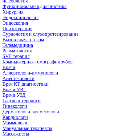
Флебология
Функциональная диагностика
Хирургия
Эндокринология
Эндоскопия
Психотерапия
Сурдология и слухопротезирование
Вызов врача на дом
Телемедицина
Ревматология
SVF терапия
Компьютерная томография зубов
Врачи
Аллергологи-иммунологи
Анестезиологи
Врач КТ диагностики
Врачи УВТ
Врачи УЗД
Гастроэнтерологи
Гинекологи
Дерматологи, косметологи
Кардиологи
Маммологи
Мануальные терапевты
Массажисты