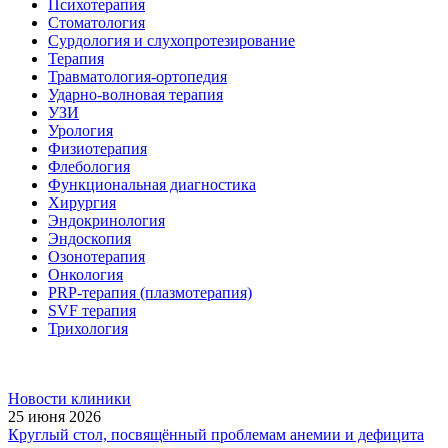
Психотерапия
Стоматология
Сурдология и слухопротезирование
Терапия
Травматология-ортопедия
Ударно-волновая терапия
УЗИ
Урология
Физиотерапия
Флебология
Функциональная диагностика
Хирургия
Эндокринология
Эндоскопия
Озонотерапия
Онкология
PRP-терапия (плазмотерапия)
SVF терапия
Трихология
Новости клиники
25 июня 2026
Круглый стол, посвящённый проблемам анемии и дефицита