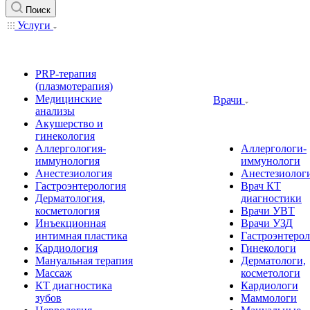
Поиск
Услуги
PRP-терапия
(плазмотерапия)
Медицинские
Врачи
анализы
Акушерство и
гинекология
Аллергология-
Аллергологи-
иммунология
иммунологи
Анестезиология
Анестезиолог
Гастроэнтерология
Врач КТ
Дерматология,
диагностики
косметология
Врачи УВТ
Инъекционная
Врачи УЗД
интимная пластика
Гастроэнтеро
Кардиология
Гинекологи
Мануальная терапия
Дерматологи,
Массаж
косметологи
КТ диагностика
Кардиологи
зубов
Маммологи