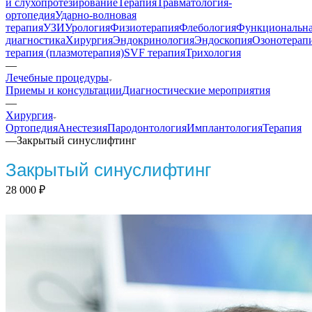
и слухопротезирование
Терапия
Травматология-
ортопедия
Ударно-волновая
терапия
УЗИ
Урология
Физиотерапия
Флебология
Функциональн
диагностика
Хирургия
Эндокринология
Эндоскопия
Озонотерап
терапия (плазмотерапия)
SVF терапия
Трихология
—
Лечебные процедуры
Приемы и консультации
Диагностические мероприятия
—
Хирургия
Ортопедия
Анестезия
Пародонтология
Имплантология
Терапия
—
Закрытый синуслифтинг
Закрытый синуслифтинг
28 000
₽