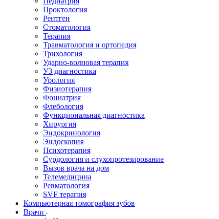
Педиатрия
Проктология
Рентген
Стоматология
Терапия
Травматология и ортопедия
Трихология
Ударно-волновая терапия
УЗ диагностика
Урология
Физиотерапия
Фониатрия
Флебология
Функциональная диагностика
Хирургия
Эндокринология
Эндоскопия
Психотерапия
Сурдология и слухопротезирование
Вызов врача на дом
Телемедицина
Ревматология
SVF терапия
Компьютерная томография зубов
Врачи