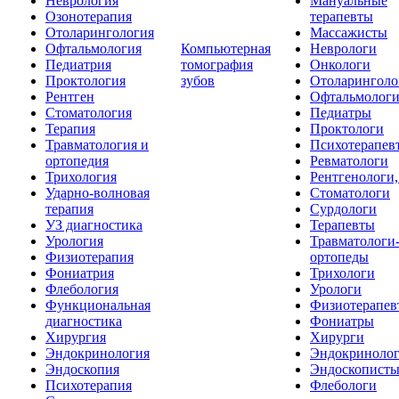
Неврология
Мануальные
Озонотерапия
терапевты
Отоларингология
Массажисты
Офтальмология
Компьютерная
Неврологи
Педиатрия
томография
Онкологи
Проктология
зубов
Отоларинголо
Рентген
Офтальмолог
Стоматология
Педиатры
Терапия
Проктологи
Травматология и
Психотерапев
ортопедия
Ревматологи
Трихология
Рентгенологи
Ударно-волновая
Стоматологи
терапия
Сурдологи
УЗ диагностика
Терапевты
Урология
Травматологи
Физиотерапия
ортопеды
Фониатрия
Трихологи
Флебология
Урологи
Функциональная
Физиотерапев
диагностика
Фониатры
Хирургия
Хирурги
Эндокринология
Эндокриноло
Эндоскопия
Эндоскопист
Психотерапия
Флебологи