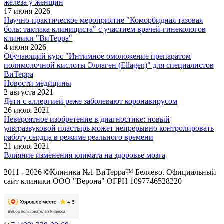
железа у женщин
17 июня 2026
Научно-практическое мероприятие "Коморбидная тазовая
боль: тактика клинициста" с участием врачей-гинекологов
клиники "ВиТерра"
4 июня 2026
Обучающий курс "Интимное омоложение препаратом
полимолочной кислоты Эллаген (Ellagen)" для специалистов
ВиТерра
Новости медицины
2 августа 2021
Дети с аллергией реже заболевают коронавирусом
26 июля 2021
Невероятное изобретение в диагностике: новый
ультразвуковой пластырь может непрерывно контролировать
работу сердца в режиме реального времени
21 июля 2021
Влияние изменения климата на здоровье мозга
2011 - 2026 ©Клиника №1 ВиТерра™ Беляево. Официальный
сайт клиники ООО "Верона" ОГРН 1097746528220