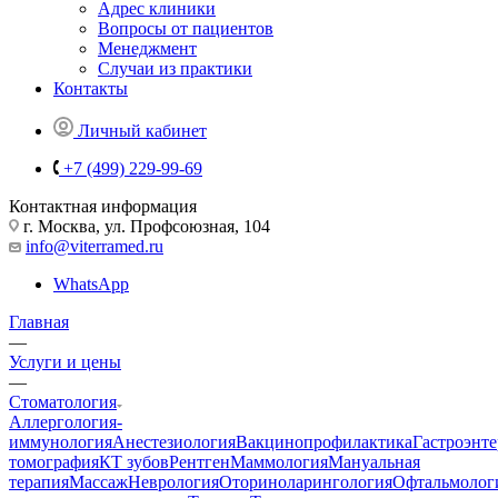
Адрес клиники
Вопросы от пациентов
Менеджмент
Случаи из практики
Контакты
Личный кабинет
+7 (499) 229-99-69
Контактная информация
г. Москва, ул. Профсоюзная, 104
info@viterramed.ru
WhatsApp
Главная
—
Услуги и цены
—
Стоматология
Аллергология-
иммунология
Анестезиология
Вакцинопрофилактика
Гастроэнт
томография
КТ зубов
Рентген
Маммология
Мануальная
терапия
Массаж
Неврология
Оториноларингология
Офтальмолог