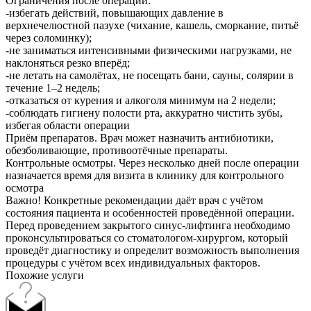
Ограничения после операции:
-избегать действий, повышающих давление в
верхнечелюстной пазухе (чихание, кашель, сморкание, питьё
через соломинку);
-не заниматься интенсивными физическими нагрузками, не
наклоняться резко вперёд;
-не летать на самолётах, не посещать бани, сауны, солярии в
течение 1–2 недель;
-отказаться от курения и алкоголя минимум на 2 недели;
-соблюдать гигиену полости рта, аккуратно чистить зубы,
избегая области операции
Приём препаратов. Врач может назначить антибиотики,
обезболивающие, противоотёчные препараты.
Контрольные осмотры. Через несколько дней после операции
назначается время для визита в клинику для контрольного
осмотра
Важно! Конкретные рекомендации даёт врач с учётом
состояния пациента и особенностей проведённой операции.
Перед проведением закрытого синус-лифтинга необходимо
проконсультироваться со стоматологом-хирургом, который
проведёт диагностику и определит возможность выполнения
процедуры с учётом всех индивидуальных факторов.
Похожие услуги