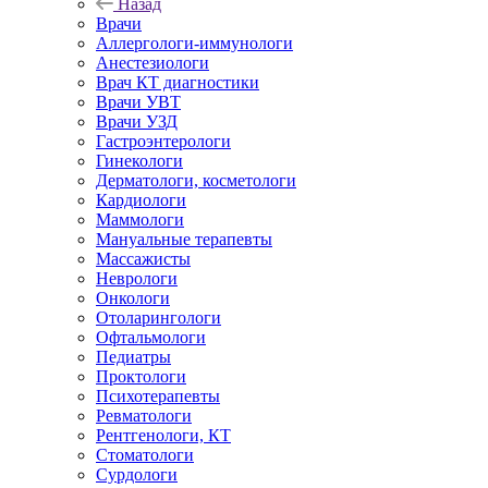
Назад
Врачи
Аллергологи-иммунологи
Анестезиологи
Врач КТ диагностики
Врачи УВТ
Врачи УЗД
Гастроэнтерологи
Гинекологи
Дерматологи, косметологи
Кардиологи
Маммологи
Мануальные терапевты
Массажисты
Неврологи
Онкологи
Отоларингологи
Офтальмологи
Педиатры
Проктологи
Психотерапевты
Ревматологи
Рентгенологи, КТ
Стоматологи
Сурдологи