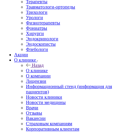
Терапевты
Травматологи-ортопеды
Трихологи
Урологи
Физиотерапевты
Фониатры
Хирурги
Эндокринологи
Эндоскописты
Флебологи
Акции
О клинике
Назад
О клинике
О компании
Лицензии
Информационный стенд (информация для
пациентов)
Новости клиники
Новости медицины
Врачи
Отзывы
Вакансии
Страховым компаниям
Корпоративным клиентам