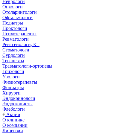
Неврологи
Онкологи
Отоларингологи
Офтальмологи
Педиатры
Проктологи
Психотерапевты
Ревматологи
Рентгенологи, КТ
Стоматологи
Сурдологи
Терапевты
Травматологи-ортопеды
Трихологи
Урологи
Физиотерапевты
Фониатры
Хирурги
Эндокринологи
Эндоскописты
Флебологи
Акции
О клинике
О компании
Лицензии