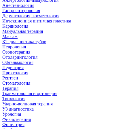
Аллергология-иммунология
Анестезиология
Гастроэнтерология
Дерматология, косметология
Инъекционная интимная пластика
Кардиология
Мануальная терапия
Массаж
КТ диагностика зубов
Неврология
Озонотерапия
Отоларингология
Офтальмология
Педиатрия
Проктология
Рентген
Стоматология
Терапия
Травматология и ортопедия
Трихология
Ударно-волновая терапия
УЗ диагностика
Урология
Физиотерапия
Фониатрия