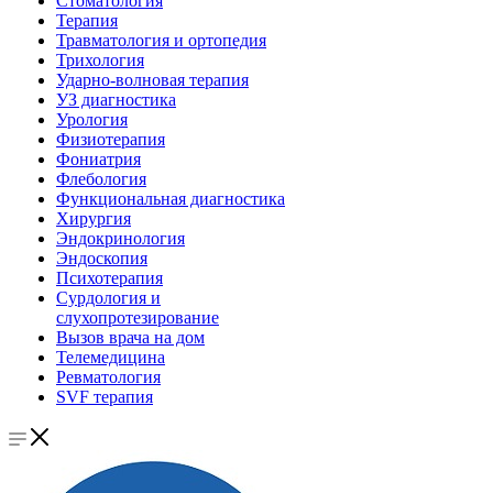
Стоматология
Терапия
Травматология и ортопедия
Трихология
Ударно-волновая терапия
УЗ диагностика
Урология
Физиотерапия
Фониатрия
Флебология
Функциональная диагностика
Хирургия
Эндокринология
Эндоскопия
Психотерапия
Сурдология и
слухопротезирование
Вызов врача на дом
Телемедицина
Ревматология
SVF терапия