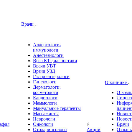
Врачи
Аллергологи-
иммунологи
Анестезиологи
Врач КТ диагностики
Врачи УВТ
Врачи УЗД
Гастроэнтерологи
Гинекологи
О клинике
Дерматологи,
косметологи
О комп
Кардиологи
Лиценз
Маммологи
Информ
Мануальные терапевты
пациен
Массажисты
Новост
Неврологи
Новост
афия
Онкологи
Врачи
Отоларингологи
Акции
Отзыв