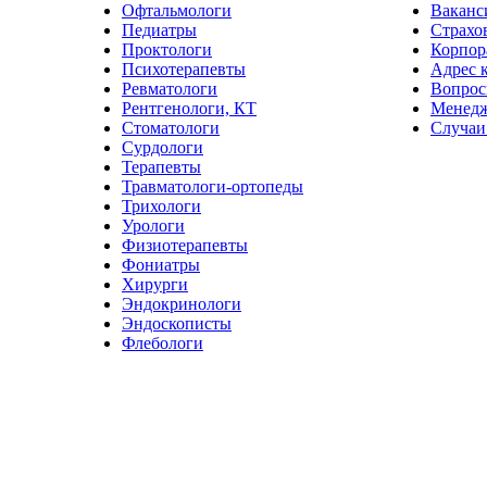
Офтальмологи
Ваканс
Педиатры
Страхо
Проктологи
Корпор
Психотерапевты
Адрес 
Ревматологи
Вопрос
Рентгенологи, КТ
Менед
Стоматологи
Случаи
Сурдологи
Терапевты
Травматологи-ортопеды
Трихологи
Урологи
Физиотерапевты
Фониатры
Хирурги
Эндокринологи
Эндоскописты
Флебологи