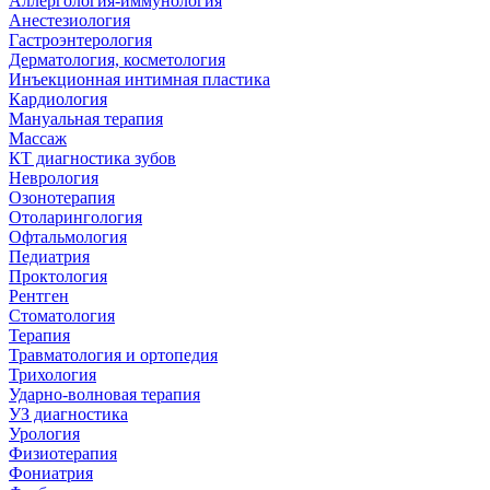
Аллергология-иммунология
Анестезиология
Гастроэнтерология
Дерматология, косметология
Инъекционная интимная пластика
Кардиология
Мануальная терапия
Массаж
КТ диагностика зубов
Неврология
Озонотерапия
Отоларингология
Офтальмология
Педиатрия
Проктология
Рентген
Стоматология
Терапия
Травматология и ортопедия
Трихология
Ударно-волновая терапия
УЗ диагностика
Урология
Физиотерапия
Фониатрия