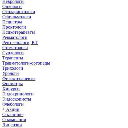
Неврологи
Онкологи
Отоларингологи
Офтальмологи
Педиатры
Проктологи
Психотерапевты
Ревматологи
Рентгенологи, КТ
Стоматологи
Сурдологи
Терапевты
Травматологи-ортопеды
Трихологи
Урологи
Физиотерапевты
Фониатры
Хирурги
Эндокринологи
Эндоскописты
Флебологи
Акции
О клинике
О компании
Лицензии