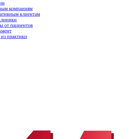
ии
вым компаниям
ативным клиентам
клиники
ы от пациентов
жмент
 из практики