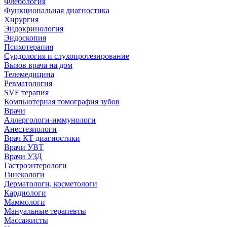
Флебология
Функциональная диагностика
Хирургия
Эндокринология
Эндоскопия
Психотерапия
Сурдология и слухопротезирование
Вызов врача на дом
Телемедицина
Ревматология
SVF терапия
Компьютерная томография зубов
Врачи
Аллергологи-иммунологи
Анестезиологи
Врач КТ диагностики
Врачи УВТ
Врачи УЗД
Гастроэнтерологи
Гинекологи
Дерматологи, косметологи
Кардиологи
Маммологи
Мануальные терапевты
Массажисты