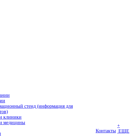
ании
ии
ационный стенд (информация для
тов)
и клиники
и медицины
+
Контакты
ЕЩЕ
ы