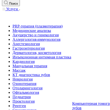
Поиск
Услуги
PRP-терапия (плазмотерапия)
Медицинские анализы
Акушерство и гинекология
Аллергология-иммунология
Анестезиология
Гастроэнтерология
Дерматология, косметология
Инъекционная интимная пластика
Кардиология
Мануальная терапия
Массаж
КТ диагностика зубов
Неврология
Озонотерапия
Отоларингология
Офтальмология
Педиатрия
Проктология
Компьютерная томогр
Рентген
зубов