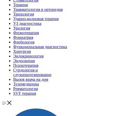
Стоматология
Терапия
Травматология и ортопедия
Трихология
Ударно-волновая терапия
УЗ диагностика
Урология
Физиотерапия
Фониатрия
Флебология
Функциональная диагностика
Хирургия
Эндокринология
Эндоскопия
Психотерапия
Сурдология и
слухопротезирование
Вызов врача на дом
Телемедицина
Ревматология
SVF терапия