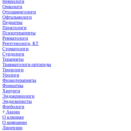
Неврологи
Онкологи
Отоларингологи
Офтальмологи
Педиатры
Проктологи
Психотерапевты
Ревматологи
Рентгенологи, КТ
Стоматологи
Сурдологи
Терапевты
Травматологи-ортопеды
Трихологи
Урологи
Физиотерапевты
Фониатры
Хирурги
Эндокринологи
Эндоскописты
Флебологи
Акции
О клинике
О компании
Лицензии