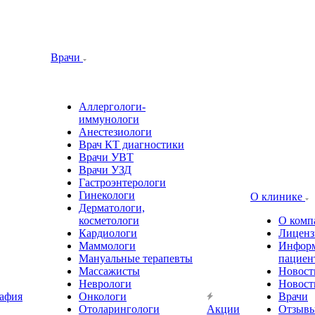
Врачи
Аллергологи-
иммунологи
Анестезиологи
Врач КТ диагностики
Врачи УВТ
Врачи УЗД
Гастроэнтерологи
Гинекологи
О клинике
Дерматологи,
косметологи
О комп
Кардиологи
Лиценз
Маммологи
Информ
Мануальные терапевты
пациен
Массажисты
Новост
Неврологи
Новост
афия
Онкологи
Врачи
Отоларингологи
Акции
Отзыв