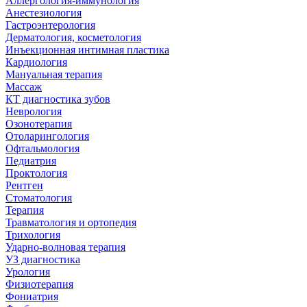
Аллергология-иммунология
Анестезиология
Гастроэнтерология
Дерматология, косметология
Инъекционная интимная пластика
Кардиология
Мануальная терапия
Массаж
КТ диагностика зубов
Неврология
Озонотерапия
Отоларингология
Офтальмология
Педиатрия
Проктология
Рентген
Стоматология
Терапия
Травматология и ортопедия
Трихология
Ударно-волновая терапия
УЗ диагностика
Урология
Физиотерапия
Фониатрия