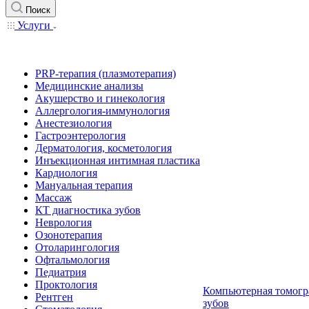
Поиск
Услуги
PRP-терапия (плазмотерапия)
Медицинские анализы
Акушерство и гинекология
Аллергология-иммунология
Анестезиология
Гастроэнтерология
Дерматология, косметология
Инъекционная интимная пластика
Кардиология
Мануальная терапия
Массаж
КТ диагностика зубов
Неврология
Озонотерапия
Отоларингология
Офтальмология
Педиатрия
Проктология
Компьютерная томогр
Рентген
зубов