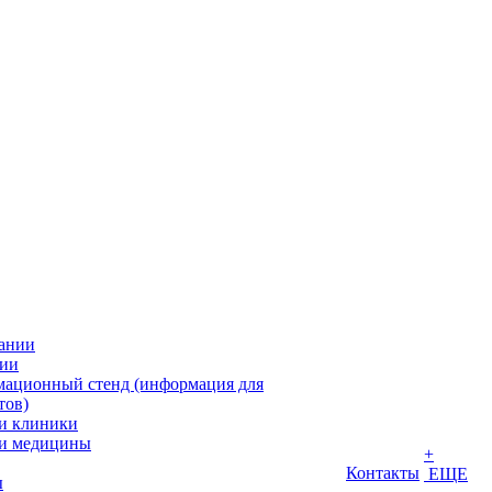
ании
ии
ационный стенд (информация для
тов)
и клиники
и медицины
+
Контакты
ЕЩЕ
ы