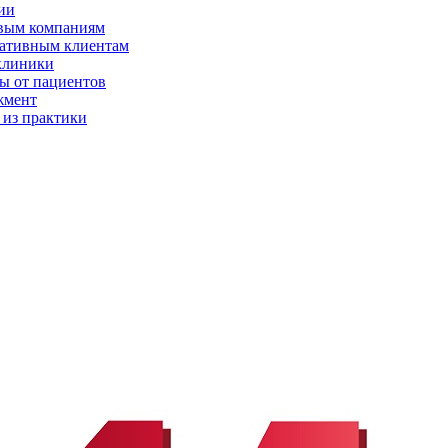
ии
вым компаниям
ативным клиентам
клиники
ы от пациентов
жмент
 из практики