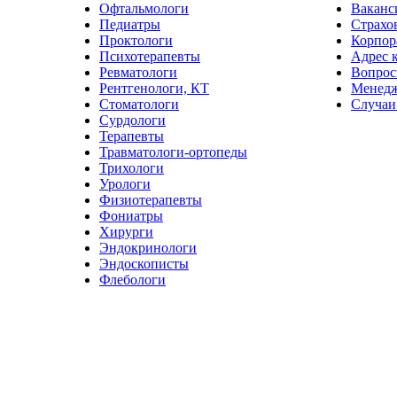
Офтальмологи
Ваканс
Педиатры
Страхо
Проктологи
Корпор
Психотерапевты
Адрес 
Ревматологи
Вопрос
Рентгенологи, КТ
Менед
Стоматологи
Случаи
Сурдологи
Терапевты
Травматологи-ортопеды
Трихологи
Урологи
Физиотерапевты
Фониатры
Хирурги
Эндокринологи
Эндоскописты
Флебологи