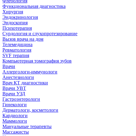
Флебология
Функциональная диагностика
Хирургия
Эндокринология
Эндоскопия
Психотерапия
Сурдология и слухопротезирование
Вызов врача на дом
Телемедицина
Ревматология
SVF терапия
Компьютерная томография зубов
Врачи
Аллергологи-иммунологи
Анестезиологи
Врач КТ диагностики
Врачи УВТ
Врачи УЗД
Гастроэнтерологи
Гинекологи
Дерматологи, косметологи
Кардиологи
Маммологи
Мануальные терапевты
Массажисты