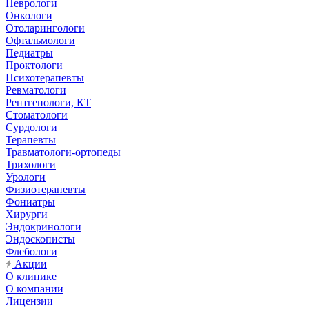
Неврологи
Онкологи
Отоларингологи
Офтальмологи
Педиатры
Проктологи
Психотерапевты
Ревматологи
Рентгенологи, КТ
Стоматологи
Сурдологи
Терапевты
Травматологи-ортопеды
Трихологи
Урологи
Физиотерапевты
Фониатры
Хирурги
Эндокринологи
Эндоскописты
Флебологи
Акции
О клинике
О компании
Лицензии