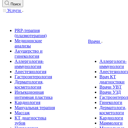
Поиск
Услуги
PRP-терапия
(плазмотерапия)
Медицинские
Врачи
анализы
Акушерство и
гинекология
Аллергология-
Аллергологи-
иммунология
иммунологи
Анестезиология
Анестезиолог
Гастроэнтерология
Врач КТ
Дерматология,
диагностики
косметология
Врачи УВТ
Инъекционная
Врачи УЗД
интимная пластика
Гастроэнтеро
Кардиология
Гинекологи
Мануальная терапия
Дерматологи,
Массаж
косметологи
КТ диагностика
Кардиологи
зубов
Маммологи