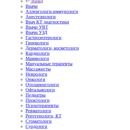
Назад
Врачи
Аллергологи-иммунологи
Анестезиологи
Врач КТ диагностики
Врачи УВТ
Врачи УЗД
Гастроэнтерологи
Гинекологи
Дерматологи, косметологи
Кардиологи
Маммологи
Мануальные терапевты
Массажисты
Неврологи
Онкологи
Отоларингологи
Офтальмологи
Педиатры
Проктологи
Психотерапевты
Ревматологи
Рентгенологи, КТ
Стоматологи
Сурдологи