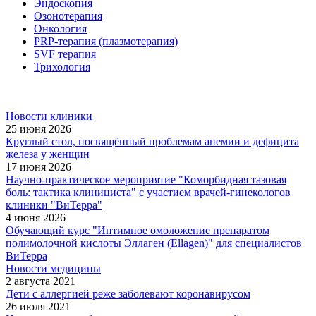
Эндоскопия
Озонотерапия
Онкология
PRP-терапия (плазмотерапия)
SVF терапия
Трихология
Новости клиники
25 июня 2026
Круглый стол, посвящённый проблемам анемии и дефицита
железа у женщин
17 июня 2026
Научно-практическое мероприятие "Коморбидная тазовая
боль: тактика клинициста" с участием врачей-гинекологов
клиники "ВиТерра"
4 июня 2026
Обучающий курс "Интимное омоложение препаратом
полимолочной кислоты Эллаген (Ellagen)" для специалистов
ВиТерра
Новости медицины
2 августа 2021
Дети с аллергией реже заболевают коронавирусом
26 июля 2021