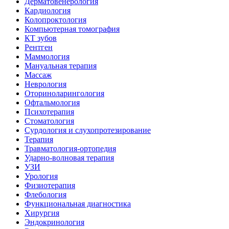
Дерматовенерология
Кардиология
Колопроктология
Компьютерная томография
КТ зубов
Рентген
Маммология
Мануальная терапия
Массаж
Неврология
Оториноларингология
Офтальмология
Психотерапия
Стоматология
Сурдология и слухопротезирование
Терапия
Травматология-ортопедия
Ударно-волновая терапия
УЗИ
Урология
Физиотерапия
Флебология
Функциональная диагностика
Хирургия
Эндокринология