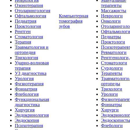
Неврология
Мануальные
Озонотерапия
терапевты
Отоларингология
Массажисты
Офтальмология
Компьютерная
Неврологи
Педиатрия
томография
Онкологи
Проктология
зубов
Отоларинголо
Рентген
Офтальмолог
Стоматология
Педиатры
Терапия
Проктологи
Травматология и
Психотерапев
ортопедия
Ревматологи
Трихология
Рентгенологи
Ударно-волновая
Стоматологи
терапия
Сурдологи
УЗ диагностика
Терапевты
Урология
Травматологи
Физиотерапия
ортопеды
Фониатрия
Трихологи
Флебология
Урологи
Функциональная
Физиотерапев
диагностика
Фониатры
Хирургия
Хирурги
Эндокринология
Эндокриноло
Эндоскопия
Эндоскопист
Психотерапия
Флебологи