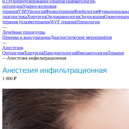
и слухопротезирование
Терапия
Травматология-
ортопедия
Ударно-волновая
терапия
УЗИ
Урология
Физиотерапия
Флебология
Функциональн
диагностика
Хирургия
Эндокринология
Эндоскопия
Озонотерап
терапия (плазмотерапия)
SVF терапия
Трихология
—
Лечебные процедуры
Приемы и консультации
Диагностические мероприятия
—
Анестезия
Ортопедия
Хирургия
Пародонтология
Имплантология
Терапия
—
Анестезия инфильтрационная
Анестезия инфильтрационная
1 000
₽