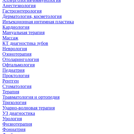
Аллергология-иммунология
Анестезиология
Гастроэнтерология
Дерматология, косметология
Инъекционная интимная пластика
Кардиология
Мануальная терапия
Массаж
КТ диагностика зубов
Неврология
Озонотерапия
Отоларингология
Офтальмология
Педиатрия
Проктология
Рентген
Стоматология
Терапия
Травматология и ортопедия
Трихология
Ударно-волновая терапия
УЗ диагностика
Урология
Физиотерапия
Фониатрия