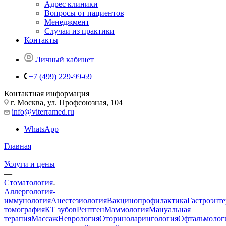
Адрес клиники
Вопросы от пациентов
Менеджмент
Случаи из практики
Контакты
Личный кабинет
+7 (499) 229-99-69
Контактная информация
г. Москва, ул. Профсоюзная, 104
info@viterramed.ru
WhatsApp
Главная
—
Услуги и цены
—
Стоматология
Аллергология-
иммунология
Анестезиология
Вакцинопрофилактика
Гастроэнт
томография
КТ зубов
Рентген
Маммология
Мануальная
терапия
Массаж
Неврология
Оториноларингология
Офтальмолог