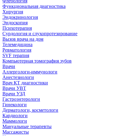
Флебология
Функциональная диагностика
Хирургия
Эндокринология
Эндоскопия
Психотерапия
Сурдология и слухопротезирование
Вызов врача на дом
Телемедицина
Ревматология
SVF терапия
Компьютерная томография зубов
Врачи
Аллергологи-иммунологи
Анестезиологи
Врач КТ диагностики
Врачи УВТ
Врачи УЗД
Гастроэнтерологи
Гинекологи
Дерматологи, косметологи
Кардиологи
Маммологи
Мануальные терапевты
Массажисты