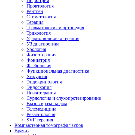
Педиатрия
Проктология
Рентген
Стоматология
Терапия
Травматология и ортопедия
Трихология
Ударно-волновая терапия
УЗ диагностика
Урология
Физиотерапия
Фониатрия
Флебология
Функциональная диагностика
Хирургия
Эндокринология
Эндоскопия
Психотерапия
Сурдология и слухопротезирование
Вызов врача на дом
Телемедицина
Ревматология
SVF терапия
Компьютерная томография зубов
Врачи