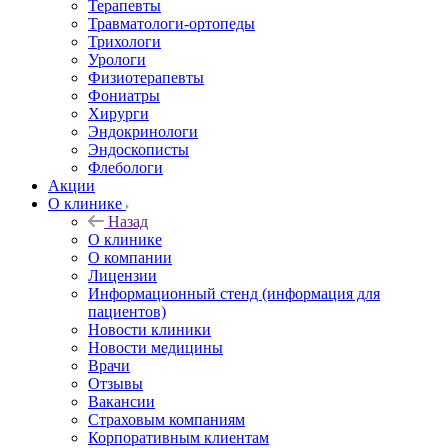
Терапевты
Травматологи-ортопеды
Трихологи
Урологи
Физиотерапевты
Фониатры
Хирурги
Эндокринологи
Эндоскописты
Флебологи
Акции
О клинике
Назад
О клинике
О компании
Лицензии
Информационный стенд (информация для
пациентов)
Новости клиники
Новости медицины
Врачи
Отзывы
Вакансии
Страховым компаниям
Корпоративным клиентам