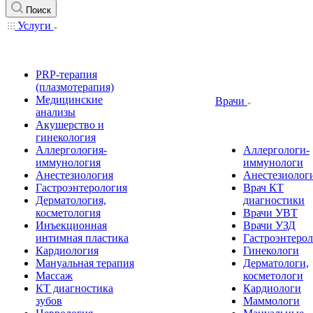
Поиск
Услуги
PRP-терапия
(плазмотерапия)
Медицинские
Врачи
анализы
Акушерство и
гинекология
Аллергология-
Аллергологи-
иммунология
иммунологи
Анестезиология
Анестезиолог
Гастроэнтерология
Врач КТ
Дерматология,
диагностики
косметология
Врачи УВТ
Инъекционная
Врачи УЗД
интимная пластика
Гастроэнтеро
Кардиология
Гинекологи
Мануальная терапия
Дерматологи,
Массаж
косметологи
КТ диагностика
Кардиологи
зубов
Маммологи