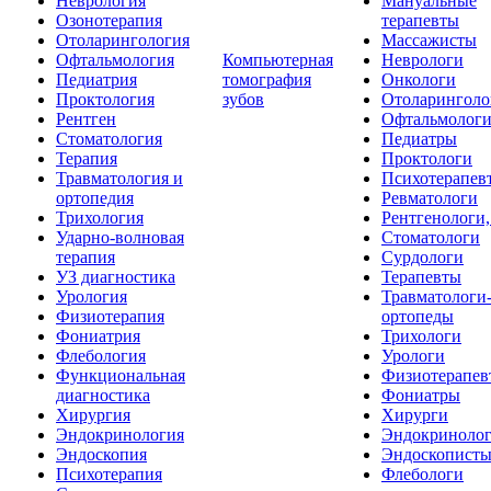
Неврология
Мануальные
Озонотерапия
терапевты
Отоларингология
Массажисты
Офтальмология
Компьютерная
Неврологи
Педиатрия
томография
Онкологи
Проктология
зубов
Отоларинголо
Рентген
Офтальмолог
Стоматология
Педиатры
Терапия
Проктологи
Травматология и
Психотерапев
ортопедия
Ревматологи
Трихология
Рентгенологи
Ударно-волновая
Стоматологи
терапия
Сурдологи
УЗ диагностика
Терапевты
Урология
Травматологи
Физиотерапия
ортопеды
Фониатрия
Трихологи
Флебология
Урологи
Функциональная
Физиотерапев
диагностика
Фониатры
Хирургия
Хирурги
Эндокринология
Эндокриноло
Эндоскопия
Эндоскопист
Психотерапия
Флебологи