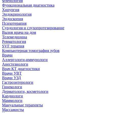
Флебология
Функциональная диагностика
Хирургия
Эндокринология
Эндоскопия
Психотерапия
Сурдология и слухопротезирование
Вызов врача на дом
Телемедицина
Ревматология
SVF терапия
Компьютерная томография зубов
Врачи
Аллергологи-иммунологи
Анестезиологи
Врач КТ диагностики
Врачи УВТ
Врачи УЗД
Гастроэнтерологи
Гинекологи
Дерматологи, косметологи
Кардиологи
Маммологи
Мануальные терапевты
Массажисты