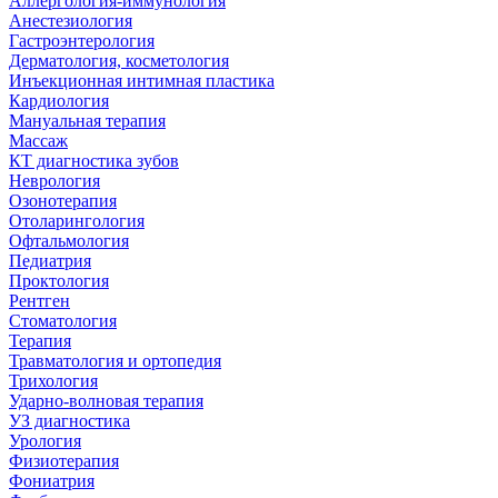
Аллергология-иммунология
Анестезиология
Гастроэнтерология
Дерматология, косметология
Инъекционная интимная пластика
Кардиология
Мануальная терапия
Массаж
КТ диагностика зубов
Неврология
Озонотерапия
Отоларингология
Офтальмология
Педиатрия
Проктология
Рентген
Стоматология
Терапия
Травматология и ортопедия
Трихология
Ударно-волновая терапия
УЗ диагностика
Урология
Физиотерапия
Фониатрия