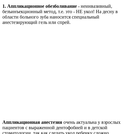
1
. Аппликационное обезболивание -
неинвазивный,
безъинъекционный метод, т.е. это - НЕ укол! На десну в
области больного зуба наносится специальный
анестезирующий гель или спрей.
Аппликационная анестезия
очень актуальна у взрослых
пациентов с выраженной дентофобией и в детской
стоматологии, так как сделать укол ребенку сложно.