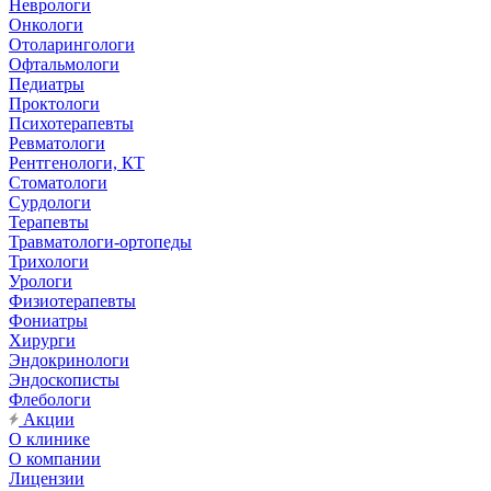
Неврологи
Онкологи
Отоларингологи
Офтальмологи
Педиатры
Проктологи
Психотерапевты
Ревматологи
Рентгенологи, КТ
Стоматологи
Сурдологи
Терапевты
Травматологи-ортопеды
Трихологи
Урологи
Физиотерапевты
Фониатры
Хирурги
Эндокринологи
Эндоскописты
Флебологи
Акции
О клинике
О компании
Лицензии