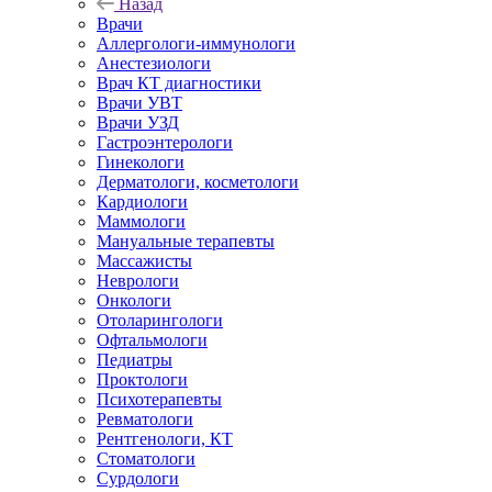
Назад
Врачи
Аллергологи-иммунологи
Анестезиологи
Врач КТ диагностики
Врачи УВТ
Врачи УЗД
Гастроэнтерологи
Гинекологи
Дерматологи, косметологи
Кардиологи
Маммологи
Мануальные терапевты
Массажисты
Неврологи
Онкологи
Отоларингологи
Офтальмологи
Педиатры
Проктологи
Психотерапевты
Ревматологи
Рентгенологи, КТ
Стоматологи
Сурдологи