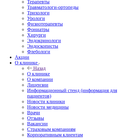
Терапевты
Травматологи-ортопеды
Трихологи
Урологи
Физиотерапевты
Фониатры
Хирурги
Эндокринологи
Эндоскописты
Флебологи
Акции
О клинике
Назад
О клинике
О компании
Лицензии
Информационный стенд (информация для
пациентов)
Новости клиники
Новости медицины
Врачи
Отзывы
Вакансии
Страховым компаниям
Корпоративным клиентам