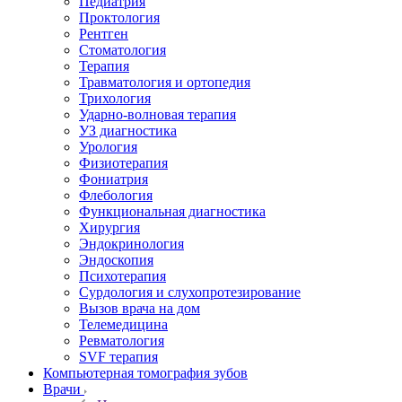
Педиатрия
Проктология
Рентген
Стоматология
Терапия
Травматология и ортопедия
Трихология
Ударно-волновая терапия
УЗ диагностика
Урология
Физиотерапия
Фониатрия
Флебология
Функциональная диагностика
Хирургия
Эндокринология
Эндоскопия
Психотерапия
Сурдология и слухопротезирование
Вызов врача на дом
Телемедицина
Ревматология
SVF терапия
Компьютерная томография зубов
Врачи