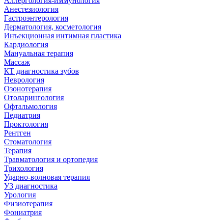
Аллергология-иммунология
Анестезиология
Гастроэнтерология
Дерматология, косметология
Инъекционная интимная пластика
Кардиология
Мануальная терапия
Массаж
КТ диагностика зубов
Неврология
Озонотерапия
Отоларингология
Офтальмология
Педиатрия
Проктология
Рентген
Стоматология
Терапия
Травматология и ортопедия
Трихология
Ударно-волновая терапия
УЗ диагностика
Урология
Физиотерапия
Фониатрия