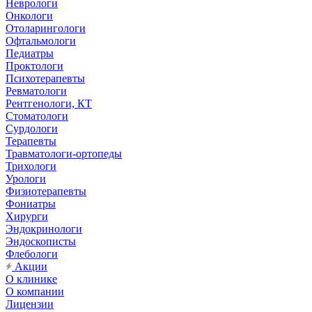
Неврологи
Онкологи
Отоларингологи
Офтальмологи
Педиатры
Проктологи
Психотерапевты
Ревматологи
Рентгенологи, КТ
Стоматологи
Сурдологи
Терапевты
Травматологи-ортопеды
Трихологи
Урологи
Физиотерапевты
Фониатры
Хирурги
Эндокринологи
Эндоскописты
Флебологи
Акции
О клинике
О компании
Лицензии