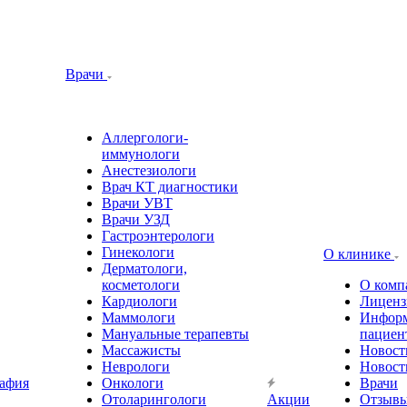
Врачи
Аллергологи-
иммунологи
Анестезиологи
Врач КТ диагностики
Врачи УВТ
Врачи УЗД
Гастроэнтерологи
Гинекологи
О клинике
Дерматологи,
косметологи
О комп
Кардиологи
Лиценз
Маммологи
Информ
Мануальные терапевты
пациен
Массажисты
Новост
Неврологи
Новост
афия
Онкологи
Врачи
Отоларингологи
Акции
Отзыв