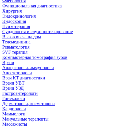
Флебология
Функциональная диагностика
Хирургия
Эндокринология
Эндоскопия
Психотерапия
Сурдология и слухопротезирование
Вызов врача на дом
Телемедицина
Ревматология
SVF терапия
Компьютерная томография зубов
Врачи
Аллергологи-иммунологи
Анестезиологи
Врач КТ диагностики
Врачи УВТ
Врачи УЗД
Гастроэнтерологи
Гинекологи
Дерматологи, косметологи
Кардиологи
Маммологи
Мануальные терапевты
Массажисты