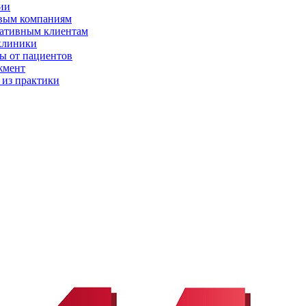
ии
вым компаниям
ативным клиентам
клиники
ы от пациентов
жмент
 из практики