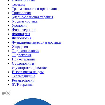
Стоматология
Терапия
Травматология и ортопедия
Трихология
Ударно-волновая терапия
УЗ диагностика
Урология
Физиотерапия
Фониатрия
Флебология
Функциональная диагностика
Хирургия
Эндокринология
Эндоскопия
Психотерапия
Сурдология и
слухопротезирование
Вызов врача на дом
Телемедицина
Ревматология
SVF терапия