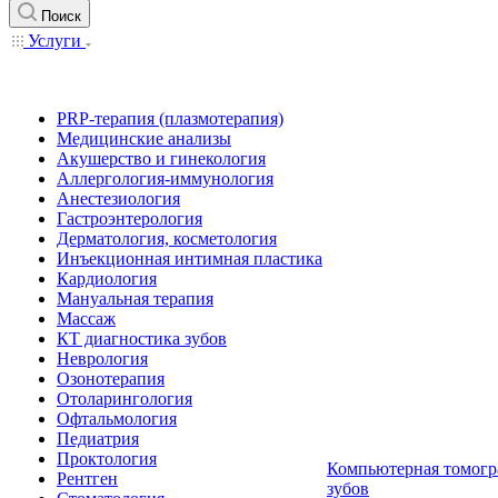
Поиск
Услуги
PRP-терапия (плазмотерапия)
Медицинские анализы
Акушерство и гинекология
Аллергология-иммунология
Анестезиология
Гастроэнтерология
Дерматология, косметология
Инъекционная интимная пластика
Кардиология
Мануальная терапия
Массаж
КТ диагностика зубов
Неврология
Озонотерапия
Отоларингология
Офтальмология
Педиатрия
Проктология
Компьютерная томогр
Рентген
зубов