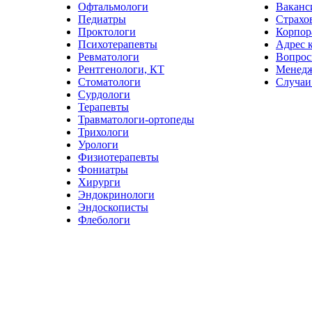
Офтальмологи
Ваканс
Педиатры
Страхо
Проктологи
Корпор
Психотерапевты
Адрес 
Ревматологи
Вопрос
Рентгенологи, КТ
Менед
Стоматологи
Случаи
Сурдологи
Терапевты
Травматологи-ортопеды
Трихологи
Урологи
Физиотерапевты
Фониатры
Хирурги
Эндокринологи
Эндоскописты
Флебологи