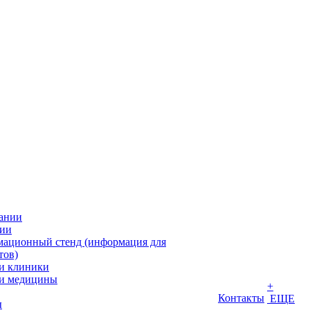
ании
ии
ационный стенд (информация для
тов)
и клиники
и медицины
+
Контакты
ЕЩЕ
ы