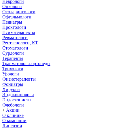
Неврологи
Онкологи
Отоларингологи
Офтальмологи
Педиатры
Проктологи
Психотерапевты
Ревматологи
Рентгенологи, КТ
Стоматологи
Сурдологи
Терапевты
Травматологи-ортопеды
Трихологи
Урологи
Физиотерапевты
Фониатры
Хирурги
Эндокринологи
Эндоскописты
Флебологи
Акции
О клинике
О компании
Лицензии