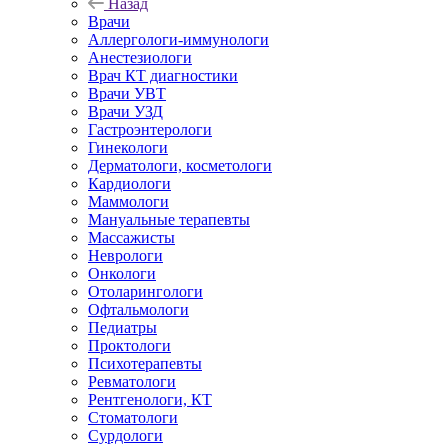
Назад
Врачи
Аллергологи-иммунологи
Анестезиологи
Врач КТ диагностики
Врачи УВТ
Врачи УЗД
Гастроэнтерологи
Гинекологи
Дерматологи, косметологи
Кардиологи
Маммологи
Мануальные терапевты
Массажисты
Неврологи
Онкологи
Отоларингологи
Офтальмологи
Педиатры
Проктологи
Психотерапевты
Ревматологи
Рентгенологи, КТ
Стоматологи
Сурдологи