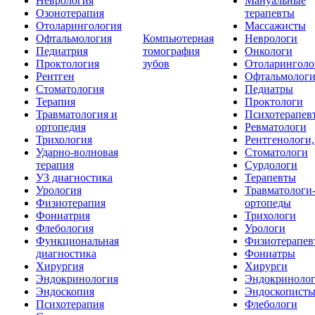
Неврология
Мануальные
Озонотерапия
терапевты
Отоларингология
Массажисты
Офтальмология
Компьютерная
Неврологи
Педиатрия
томография
Онкологи
Проктология
зубов
Отоларинголо
Рентген
Офтальмолог
Стоматология
Педиатры
Терапия
Проктологи
Травматология и
Психотерапев
ортопедия
Ревматологи
Трихология
Рентгенологи
Ударно-волновая
Стоматологи
терапия
Сурдологи
УЗ диагностика
Терапевты
Урология
Травматологи
Физиотерапия
ортопеды
Фониатрия
Трихологи
Флебология
Урологи
Функциональная
Физиотерапев
диагностика
Фониатры
Хирургия
Хирурги
Эндокринология
Эндокриноло
Эндоскопия
Эндоскопист
Психотерапия
Флебологи