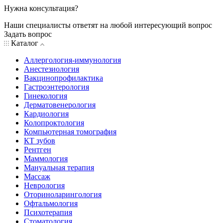
Нужна консультация?
Наши специалисты ответят на любой интересующий вопрос
Задать вопрос
Каталог
Аллергология-иммунология
Анестезиология
Вакцинопрофилактика
Гастроэнтерология
Гинекология
Дерматовенерология
Кардиология
Колопроктология
Компьютерная томография
КТ зубов
Рентген
Маммология
Мануальная терапия
Массаж
Неврология
Оториноларингология
Офтальмология
Психотерапия
Стоматология