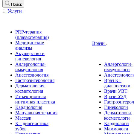
Поиск
Услуги
PRP-терапия
(плазмотерапия)
Медицинские
Врачи
анализы
Акушерство и
гинекология
Аллергология-
Аллергологи-
иммунология
иммунологи
Анестезиология
Анестезиолог
Гастроэнтерология
Врач КТ
Дерматология,
диагностики
косметология
Врачи УВТ
Инъекционная
Врачи УЗД
интимная пластика
Гастроэнтеро
Кардиология
Гинекологи
Мануальная терапия
Дерматологи,
Массаж
косметологи
КТ диагностика
Кардиологи
зубов
Маммологи