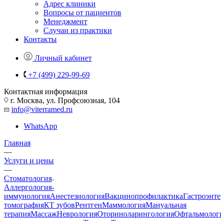
Адрес клиники
Вопросы от пациентов
Менеджмент
Случаи из практики
Контакты
Личный кабинет
+7 (499) 229-99-69
Контактная информация
г. Москва, ул. Профсоюзная, 104
info@viterramed.ru
WhatsApp
Главная
—
Услуги и цены
—
Стоматология
Аллергология-
иммунология
Анестезиология
Вакцинопрофилактика
Гастроэнт
томография
КТ зубов
Рентген
Маммология
Мануальная
терапия
Массаж
Неврология
Оториноларингология
Офтальмолог