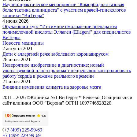
Научно-практическое мероприятие "Коморбидная тазовая
боль: тактика клинициста" с участием врачей-гинекологов
клиники "ВиТерра"
4 июня 2026
Обучающий курс "Интимное омоложение препаратом
полимолочной кислоты Эллаген (Ellagen)" для специалистов
ВиТерра
Новости медицины
2 августа 2021
Дети с аллергией реже заболевают коронавирусом
26 июля 2021
Невероятное изобретение в диагностике: новый
ультразвуковой пластырь может непрерывно контролировать
работу сердца в режиме реального времени
21 июля 2021
Влияние изменения климата на здоровье мозга
2011 - 2026 ©Клиника №1 ВиТерра™ Беляево. Официальный
сайт клиники ООО "Верона" ОГРН 1097746528220
+7 (499) 229-99-69
+7 (499) 229-99-69