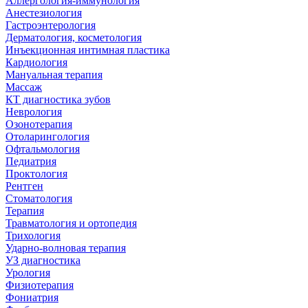
Аллергология-иммунология
Анестезиология
Гастроэнтерология
Дерматология, косметология
Инъекционная интимная пластика
Кардиология
Мануальная терапия
Массаж
КТ диагностика зубов
Неврология
Озонотерапия
Отоларингология
Офтальмология
Педиатрия
Проктология
Рентген
Стоматология
Терапия
Травматология и ортопедия
Трихология
Ударно-волновая терапия
УЗ диагностика
Урология
Физиотерапия
Фониатрия