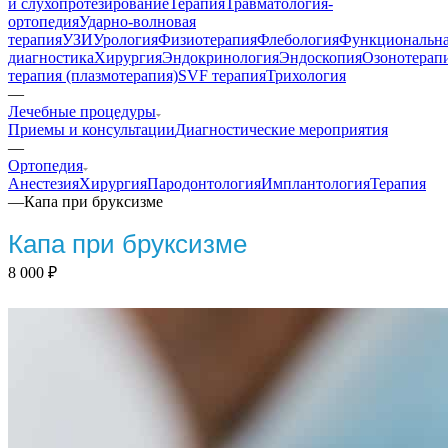
и слухопротезирование
Терапия
Травматология-
ортопедия
Ударно-волновая
терапия
УЗИ
Урология
Физиотерапия
Флебология
Функциональн
диагностика
Хирургия
Эндокринология
Эндоскопия
Озонотерап
терапия (плазмотерапия)
SVF терапия
Трихология
—
Лечебные процедуры
Приемы и консультации
Диагностические мероприятия
—
Ортопедия
Анестезия
Хирургия
Пародонтология
Имплантология
Терапия
—
Капа при бруксизме
Капа при бруксизме
8 000
₽