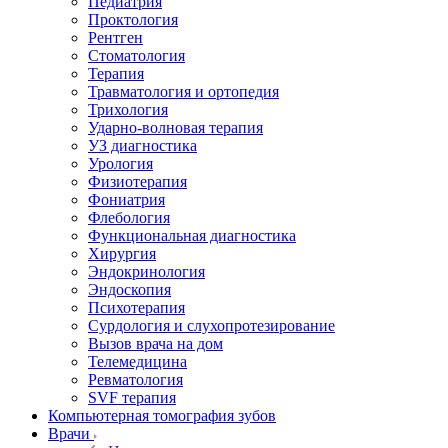
Педиатрия
Проктология
Рентген
Стоматология
Терапия
Травматология и ортопедия
Трихология
Ударно-волновая терапия
УЗ диагностика
Урология
Физиотерапия
Фониатрия
Флебология
Функциональная диагностика
Хирургия
Эндокринология
Эндоскопия
Психотерапия
Сурдология и слухопротезирование
Вызов врача на дом
Телемедицина
Ревматология
SVF терапия
Компьютерная томография зубов
Врачи