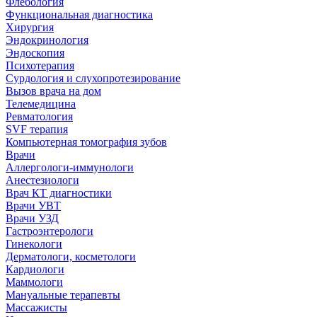
Флебология
Функциональная диагностика
Хирургия
Эндокринология
Эндоскопия
Психотерапия
Сурдология и слухопротезирование
Вызов врача на дом
Телемедицина
Ревматология
SVF терапия
Компьютерная томография зубов
Врачи
Аллергологи-иммунологи
Анестезиологи
Врач КТ диагностики
Врачи УВТ
Врачи УЗД
Гастроэнтерологи
Гинекологи
Дерматологи, косметологи
Кардиологи
Маммологи
Мануальные терапевты
Массажисты