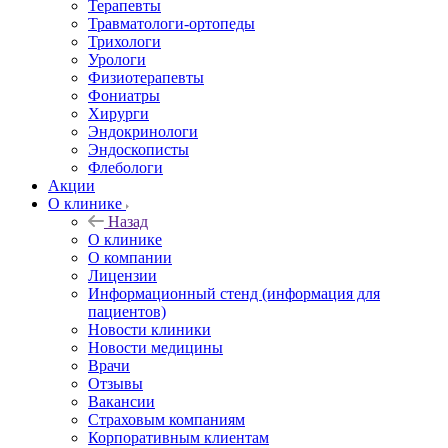
Терапевты
Травматологи-ортопеды
Трихологи
Урологи
Физиотерапевты
Фониатры
Хирурги
Эндокринологи
Эндоскописты
Флебологи
Акции
О клинике
Назад
О клинике
О компании
Лицензии
Информационный стенд (информация для
пациентов)
Новости клиники
Новости медицины
Врачи
Отзывы
Вакансии
Страховым компаниям
Корпоративным клиентам