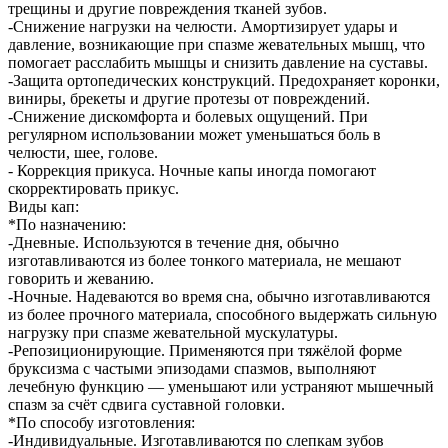
трещины и другие повреждения тканей зубов.
-Снижение нагрузки на челюсти. Амортизирует удары и
давление, возникающие при спазме жевательных мышц, что
помогает расслабить мышцы и снизить давление на суставы.
-Защита ортопедических конструкций. Предохраняет коронки,
виниры, брекеты и другие протезы от повреждений.
-Снижение дискомфорта и болевых ощущений. При
регулярном использовании может уменьшаться боль в
челюсти, шее, голове.
- Коррекция прикуса. Ночные капы иногда помогают
скорректировать прикус.
Виды кап:
*По назначению:
-Дневные. Используются в течение дня, обычно
изготавливаются из более тонкого материала, не мешают
говорить и жеванию.
-Ночные. Надеваются во время сна, обычно изготавливаются
из более прочного материала, способного выдержать сильную
нагрузку при спазме жевательной мускулатуры.
-Репозиционирующие. Применяются при тяжёлой форме
бруксизма с частыми эпизодами спазмов, выполняют
лечебную функцию — уменьшают или устраняют мышечный
спазм за счёт сдвига суставной головки.
*По способу изготовления:
-Индивидуальные. Изготавливаются по слепкам зубов