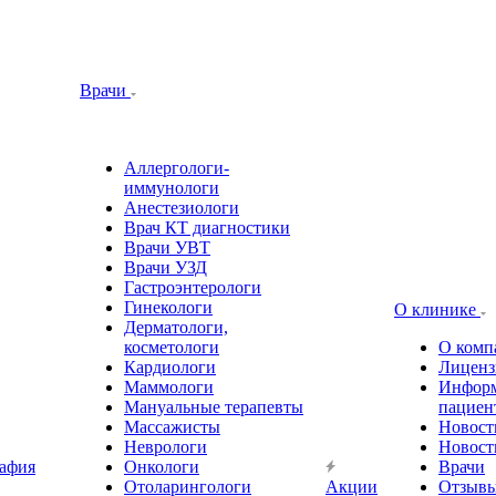
Врачи
Аллергологи-
иммунологи
Анестезиологи
Врач КТ диагностики
Врачи УВТ
Врачи УЗД
Гастроэнтерологи
Гинекологи
О клинике
Дерматологи,
косметологи
О комп
Кардиологи
Лиценз
Маммологи
Информ
Мануальные терапевты
пациен
Массажисты
Новост
Неврологи
Новост
афия
Онкологи
Врачи
Отоларингологи
Акции
Отзыв