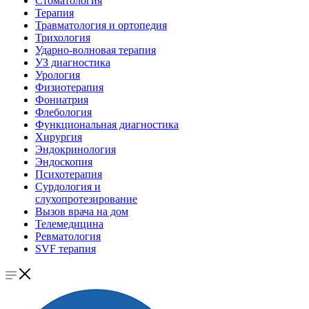
Стоматология
Терапия
Травматология и ортопедия
Трихология
Ударно-волновая терапия
УЗ диагностика
Урология
Физиотерапия
Фониатрия
Флебология
Функциональная диагностика
Хирургия
Эндокринология
Эндоскопия
Психотерапия
Сурдология и
слухопротезирование
Вызов врача на дом
Телемедицина
Ревматология
SVF терапия