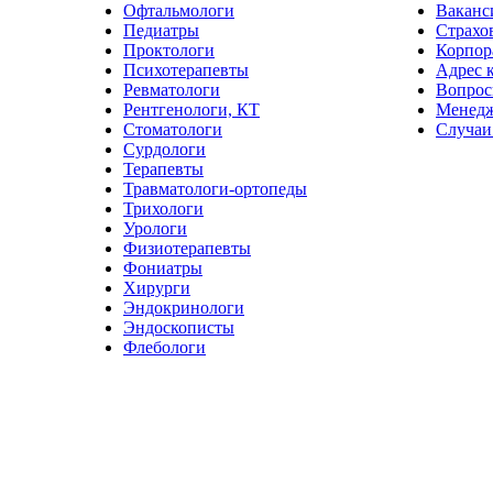
Офтальмологи
Ваканс
Педиатры
Страхо
Проктологи
Корпор
Психотерапевты
Адрес 
Ревматологи
Вопрос
Рентгенологи, КТ
Менед
Стоматологи
Случаи
Сурдологи
Терапевты
Травматологи-ортопеды
Трихологи
Урологи
Физиотерапевты
Фониатры
Хирурги
Эндокринологи
Эндоскописты
Флебологи