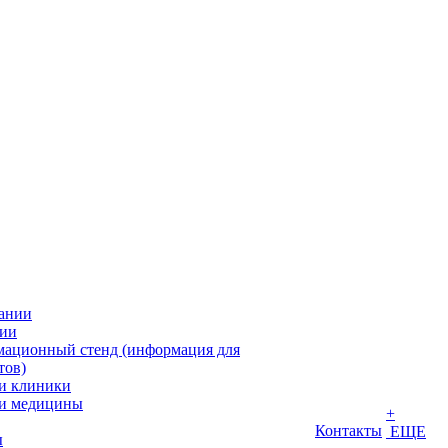
ании
ии
ационный стенд (информация для
тов)
и клиники
и медицины
+
Контакты
ЕЩЕ
ы