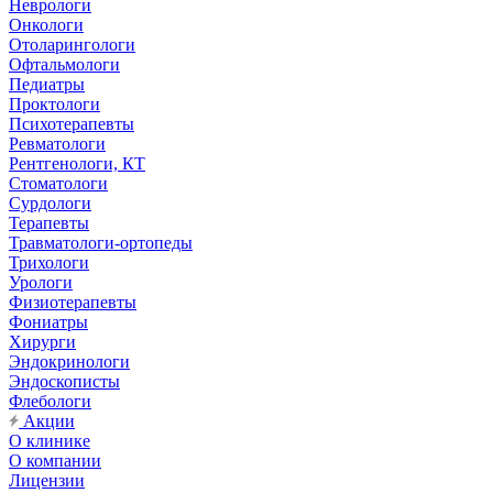
Неврологи
Онкологи
Отоларингологи
Офтальмологи
Педиатры
Проктологи
Психотерапевты
Ревматологи
Рентгенологи, КТ
Стоматологи
Сурдологи
Терапевты
Травматологи-ортопеды
Трихологи
Урологи
Физиотерапевты
Фониатры
Хирурги
Эндокринологи
Эндоскописты
Флебологи
Акции
О клинике
О компании
Лицензии