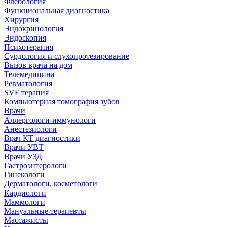
Флебология
Функциональная диагностика
Хирургия
Эндокринология
Эндоскопия
Психотерапия
Сурдология и слухопротезирование
Вызов врача на дом
Телемедицина
Ревматология
SVF терапия
Компьютерная томография зубов
Врачи
Аллергологи-иммунологи
Анестезиологи
Врач КТ диагностики
Врачи УВТ
Врачи УЗД
Гастроэнтерологи
Гинекологи
Дерматологи, косметологи
Кардиологи
Маммологи
Мануальные терапевты
Массажисты