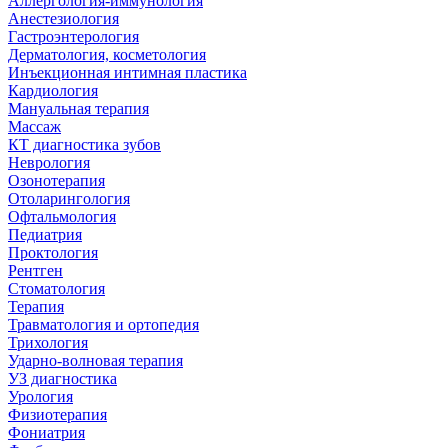
Аллергология-иммунология
Анестезиология
Гастроэнтерология
Дерматология, косметология
Инъекционная интимная пластика
Кардиология
Мануальная терапия
Массаж
КТ диагностика зубов
Неврология
Озонотерапия
Отоларингология
Офтальмология
Педиатрия
Проктология
Рентген
Стоматология
Терапия
Травматология и ортопедия
Трихология
Ударно-волновая терапия
УЗ диагностика
Урология
Физиотерапия
Фониатрия