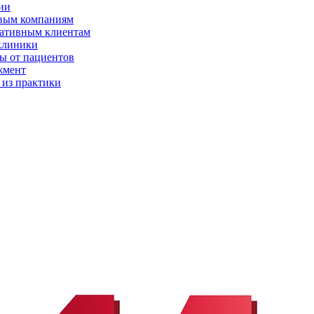
ии
вым компаниям
ативным клиентам
клиники
ы от пациентов
жмент
 из практики