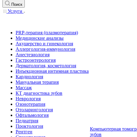
Поиск
Услуги
PRP-терапия (плазмотерапия)
Медицинские анализы
Акушерство и гинекология
Аллергология-иммунология
Анестезиология
Гастроэнтерология
Дерматология, косметология
Инъекционная интимная пластика
Кардиология
Мануальная терапия
Массаж
КТ диагностика зубов
Неврология
Озонотерапия
Отоларингология
Офтальмология
Педиатрия
Проктология
Компьютерная томогр
Рентген
зубов