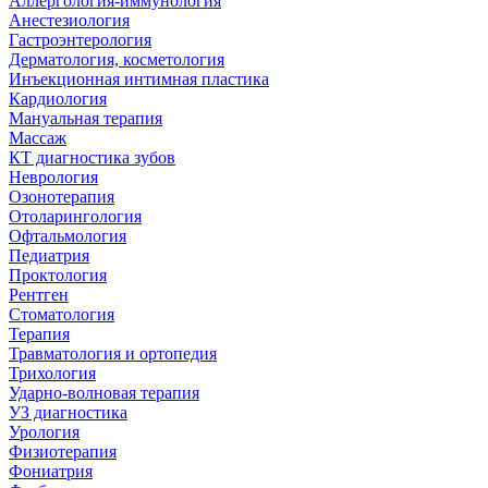
Аллергология-иммунология
Анестезиология
Гастроэнтерология
Дерматология, косметология
Инъекционная интимная пластика
Кардиология
Мануальная терапия
Массаж
КТ диагностика зубов
Неврология
Озонотерапия
Отоларингология
Офтальмология
Педиатрия
Проктология
Рентген
Стоматология
Терапия
Травматология и ортопедия
Трихология
Ударно-волновая терапия
УЗ диагностика
Урология
Физиотерапия
Фониатрия