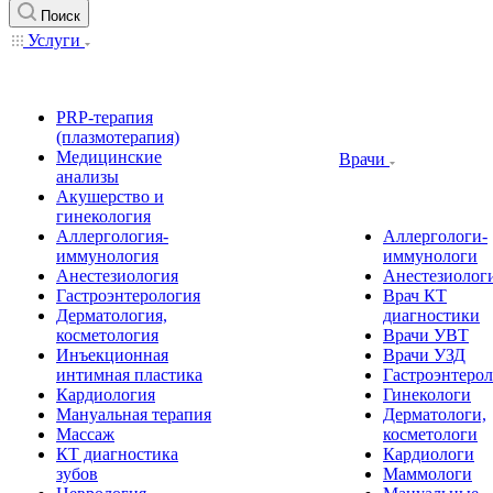
Поиск
Услуги
PRP-терапия
(плазмотерапия)
Медицинские
Врачи
анализы
Акушерство и
гинекология
Аллергология-
Аллергологи-
иммунология
иммунологи
Анестезиология
Анестезиолог
Гастроэнтерология
Врач КТ
Дерматология,
диагностики
косметология
Врачи УВТ
Инъекционная
Врачи УЗД
интимная пластика
Гастроэнтеро
Кардиология
Гинекологи
Мануальная терапия
Дерматологи,
Массаж
косметологи
КТ диагностика
Кардиологи
зубов
Маммологи