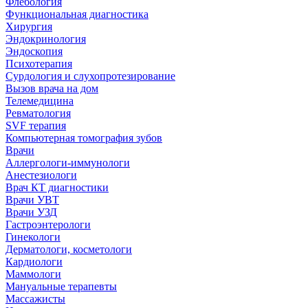
Флебология
Функциональная диагностика
Хирургия
Эндокринология
Эндоскопия
Психотерапия
Сурдология и слухопротезирование
Вызов врача на дом
Телемедицина
Ревматология
SVF терапия
Компьютерная томография зубов
Врачи
Аллергологи-иммунологи
Анестезиологи
Врач КТ диагностики
Врачи УВТ
Врачи УЗД
Гастроэнтерологи
Гинекологи
Дерматологи, косметологи
Кардиологи
Маммологи
Мануальные терапевты
Массажисты