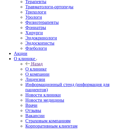
Терапевты
Травматологи-ортопеды
Трихологи
Урологи
Физиотерапевты
Фониатры
Хирурги
Эндокринологи
Эндоскописты
Флебологи
Акции
О клинике
Назад
О клинике
О компании
Лицензии
Информационный стенд (информация для
пациентов)
Новости клиники
Новости медицины
Врачи
Отзывы
Вакансии
Страховым компаниям
Корпоративным клиентам