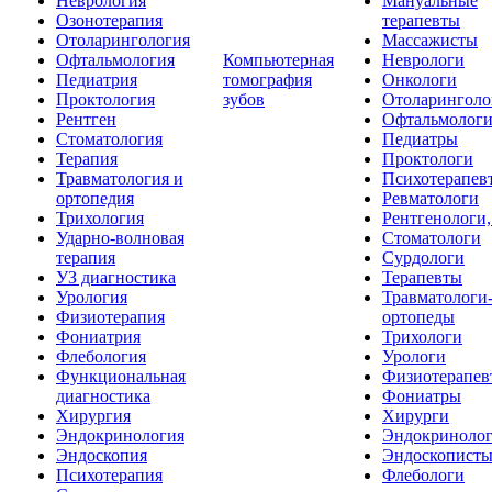
Неврология
Мануальные
Озонотерапия
терапевты
Отоларингология
Массажисты
Офтальмология
Компьютерная
Неврологи
Педиатрия
томография
Онкологи
Проктология
зубов
Отоларинголо
Рентген
Офтальмолог
Стоматология
Педиатры
Терапия
Проктологи
Травматология и
Психотерапев
ортопедия
Ревматологи
Трихология
Рентгенологи
Ударно-волновая
Стоматологи
терапия
Сурдологи
УЗ диагностика
Терапевты
Урология
Травматологи
Физиотерапия
ортопеды
Фониатрия
Трихологи
Флебология
Урологи
Функциональная
Физиотерапев
диагностика
Фониатры
Хирургия
Хирурги
Эндокринология
Эндокриноло
Эндоскопия
Эндоскопист
Психотерапия
Флебологи