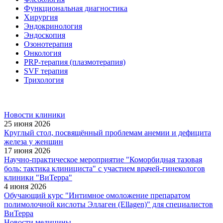
Функциональная диагностика
Хирургия
Эндокринология
Эндоскопия
Озонотерапия
Онкология
PRP-терапия (плазмотерапия)
SVF терапия
Трихология
Новости клиники
25 июня 2026
Круглый стол, посвящённый проблемам анемии и дефицита
железа у женщин
17 июня 2026
Научно-практическое мероприятие "Коморбидная тазовая
боль: тактика клинициста" с участием врачей-гинекологов
клиники "ВиТерра"
4 июня 2026
Обучающий курс "Интимное омоложение препаратом
полимолочной кислоты Эллаген (Ellagen)" для специалистов
ВиТерра
Новости медицины