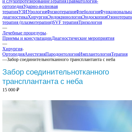
и слухопротезирование
Терапия
Травматология-
ортопедия
Ударно-волновая
терапия
УЗИ
Урология
Физиотерапия
Флебология
Функциональн
диагностика
Хирургия
Эндокринология
Эндоскопия
Озонотерап
терапия (плазмотерапия)
SVF терапия
Трихология
—
Лечебные процедуры
Приемы и консультации
Диагностические мероприятия
—
Хирургия
Ортопедия
Анестезия
Пародонтология
Имплантология
Терапия
—
Забор соединительнотканного трансплантанта с неба
Забор соединительнотканного
трансплантанта с неба
15 000
₽