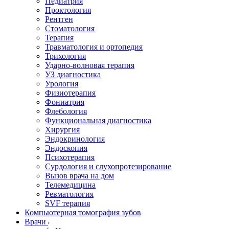
Педиатрия
Проктология
Рентген
Стоматология
Терапия
Травматология и ортопедия
Трихология
Ударно-волновая терапия
УЗ диагностика
Урология
Физиотерапия
Фониатрия
Флебология
Функциональная диагностика
Хирургия
Эндокринология
Эндоскопия
Психотерапия
Сурдология и слухопротезирование
Вызов врача на дом
Телемедицина
Ревматология
SVF терапия
Компьютерная томография зубов
Врачи