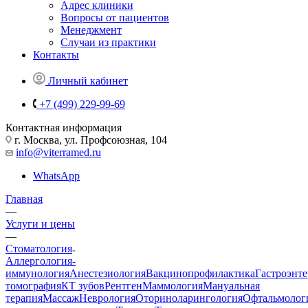
Адрес клиники
Вопросы от пациентов
Менеджмент
Случаи из практики
Контакты
Личный кабинет
+7 (499) 229-99-69
Контактная информация
г. Москва, ул. Профсоюзная, 104
info@viterramed.ru
WhatsApp
Главная
—
Услуги и цены
—
Стоматология
Аллергология-
иммунология
Анестезиология
Вакцинопрофилактика
Гастроэнт
томография
КТ зубов
Рентген
Маммология
Мануальная
терапия
Массаж
Неврология
Оториноларингология
Офтальмолог