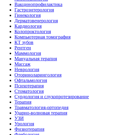
Вакцинопрофилактика
Гастроэнтерология
Гинекология
Дерматовенерология
Кардиология
Колопроктология
Компьютерная томография
КТ зубов
Рентген
Маммология
Мануальная терапия
Массаж
Неврология
Оториноларингология
Офтальмология
Психотерапия
Стоматология
Сурдология и слухопротезирование
Терапия
Травматология-ортопедия
Ударно-волновая терапия
УЗИ
Урология
Физиотерапия
Флебология