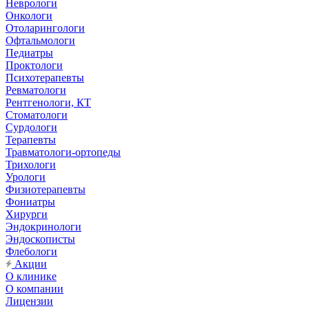
Неврологи
Онкологи
Отоларингологи
Офтальмологи
Педиатры
Проктологи
Психотерапевты
Ревматологи
Рентгенологи, КТ
Стоматологи
Сурдологи
Терапевты
Травматологи-ортопеды
Трихологи
Урологи
Физиотерапевты
Фониатры
Хирурги
Эндокринологи
Эндоскописты
Флебологи
Акции
О клинике
О компании
Лицензии