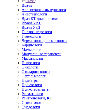
Назад
Врачи
Аллергологи-иммунологи
Анестезиологи
Врач КТ диагностики
Врачи УВТ
Врачи УЗД
Гастроэнтерологи
Гинекологи
Дерматологи, косметологи
Кардиологи
Маммологи
Мануальные терапевты
Массажисты
Неврологи
Онкологи
Отоларингологи
Офтальмологи
Педиатры
Проктологи
Психотерапевты
Ревматологи
Рентгенологи, КТ
Стоматологи
Сурдологи