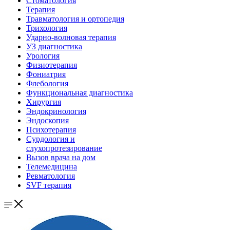
Стоматология
Терапия
Травматология и ортопедия
Трихология
Ударно-волновая терапия
УЗ диагностика
Урология
Физиотерапия
Фониатрия
Флебология
Функциональная диагностика
Хирургия
Эндокринология
Эндоскопия
Психотерапия
Сурдология и
слухопротезирование
Вызов врача на дом
Телемедицина
Ревматология
SVF терапия