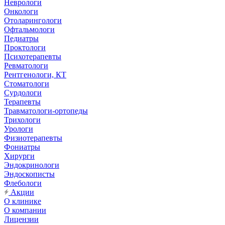
Неврологи
Онкологи
Отоларингологи
Офтальмологи
Педиатры
Проктологи
Психотерапевты
Ревматологи
Рентгенологи, КТ
Стоматологи
Сурдологи
Терапевты
Травматологи-ортопеды
Трихологи
Урологи
Физиотерапевты
Фониатры
Хирурги
Эндокринологи
Эндоскописты
Флебологи
Акции
О клинике
О компании
Лицензии