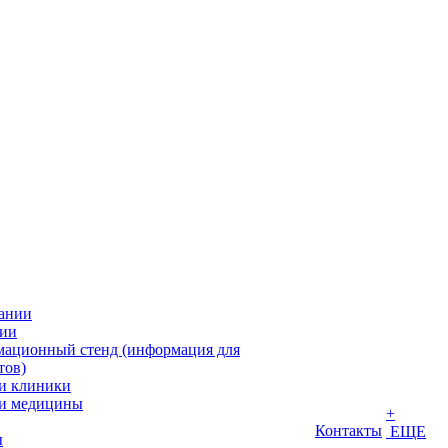
ании
ии
ационный стенд (информация для
тов)
и клиники
и медицины
+
Контакты
ЕЩЕ
ы