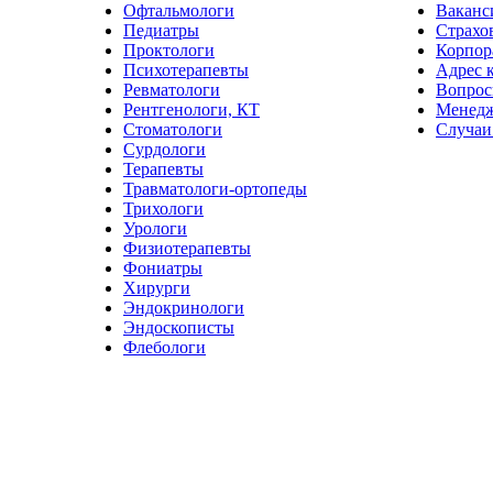
Офтальмологи
Ваканс
Педиатры
Страхо
Проктологи
Корпор
Психотерапевты
Адрес 
Ревматологи
Вопрос
Рентгенологи, КТ
Менед
Стоматологи
Случаи
Сурдологи
Терапевты
Травматологи-ортопеды
Трихологи
Урологи
Физиотерапевты
Фониатры
Хирурги
Эндокринологи
Эндоскописты
Флебологи