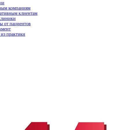
ии
вым компаниям
ативным клиентам
клиники
ы от пациентов
жмент
 из практики