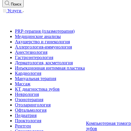
Поиск
Услуги
PRP-терапия (плазмотерапия)
Медицинские анализы
Акушерство и гинекология
Аллергология-иммунология
Анестезиология
Гастроэнтерология
Дерматология, косметология
Инъекционная интимная пластика
Кардиология
Мануальная терапия
Массаж
КТ диагностика зубов
Неврология
Озонотерапия
Отоларингология
Офтальмология
Педиатрия
Проктология
Компьютерная томогр
Рентген
зубов