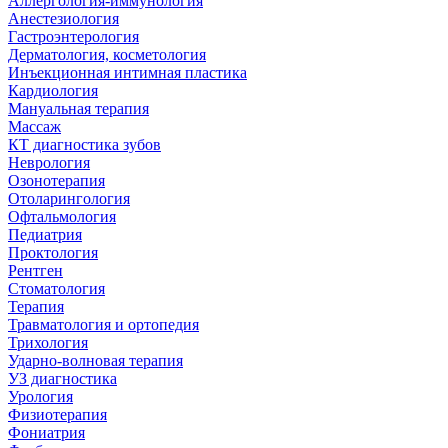
Аллергология-иммунология
Анестезиология
Гастроэнтерология
Дерматология, косметология
Инъекционная интимная пластика
Кардиология
Мануальная терапия
Массаж
КТ диагностика зубов
Неврология
Озонотерапия
Отоларингология
Офтальмология
Педиатрия
Проктология
Рентген
Стоматология
Терапия
Травматология и ортопедия
Трихология
Ударно-волновая терапия
УЗ диагностика
Урология
Физиотерапия
Фониатрия