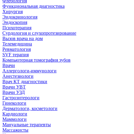
Флебология
Функциональная диагностика
Хирургия
Эндокринология
Эндоскопия
Психотерапия
Сурдология и слухопротезирование
Вызов врача на дом
Телемедицина
Ревматология
SVF терапия
Компьютерная томография зубов
Врачи
Аллергологи-иммунологи
Анестезиологи
Врач КТ диагностики
Врачи УВТ
Врачи УЗД
Гастроэнтерологи
Гинекологи
Дерматологи, косметологи
Кардиологи
Маммологи
Мануальные терапевты
Массажисты