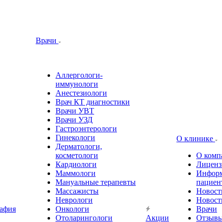
Врачи
Аллергологи-
иммунологи
Анестезиологи
Врач КТ диагностики
Врачи УВТ
Врачи УЗД
Гастроэнтерологи
Гинекологи
О клинике
Дерматологи,
косметологи
О комп
Кардиологи
Лиценз
Маммологи
Информ
Мануальные терапевты
пациен
Массажисты
Новост
Неврологи
Новост
афия
Онкологи
Врачи
Отоларингологи
Акции
Отзыв