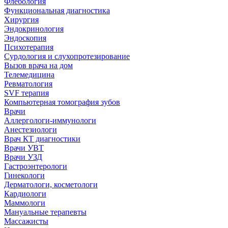
Флебология
Функциональная диагностика
Хирургия
Эндокринология
Эндоскопия
Психотерапия
Сурдология и слухопротезирование
Вызов врача на дом
Телемедицина
Ревматология
SVF терапия
Компьютерная томография зубов
Врачи
Аллергологи-иммунологи
Анестезиологи
Врач КТ диагностики
Врачи УВТ
Врачи УЗД
Гастроэнтерологи
Гинекологи
Дерматологи, косметологи
Кардиологи
Маммологи
Мануальные терапевты
Массажисты