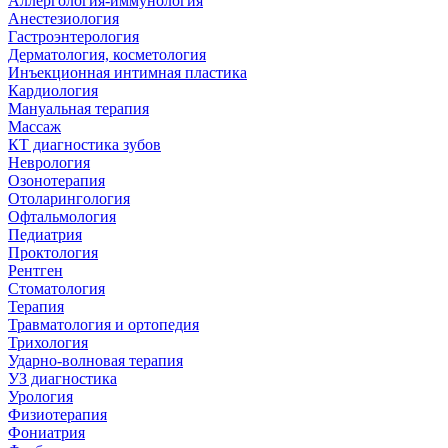
Аллергология-иммунология
Анестезиология
Гастроэнтерология
Дерматология, косметология
Инъекционная интимная пластика
Кардиология
Мануальная терапия
Массаж
КТ диагностика зубов
Неврология
Озонотерапия
Отоларингология
Офтальмология
Педиатрия
Проктология
Рентген
Стоматология
Терапия
Травматология и ортопедия
Трихология
Ударно-волновая терапия
УЗ диагностика
Урология
Физиотерапия
Фониатрия