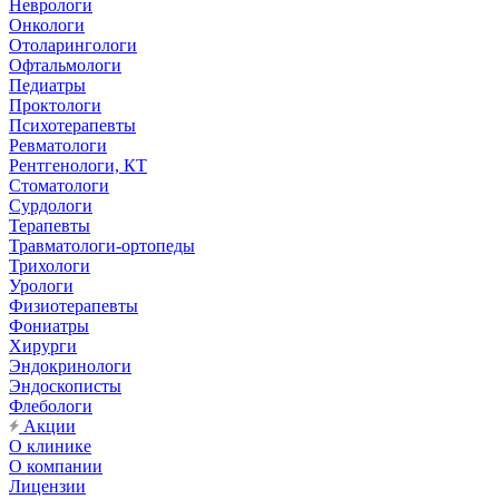
Неврологи
Онкологи
Отоларингологи
Офтальмологи
Педиатры
Проктологи
Психотерапевты
Ревматологи
Рентгенологи, КТ
Стоматологи
Сурдологи
Терапевты
Травматологи-ортопеды
Трихологи
Урологи
Физиотерапевты
Фониатры
Хирурги
Эндокринологи
Эндоскописты
Флебологи
Акции
О клинике
О компании
Лицензии