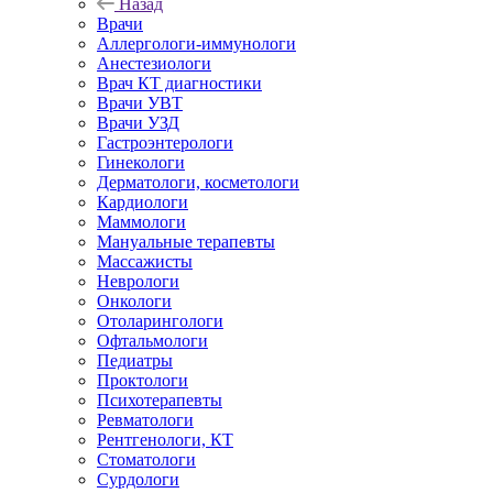
Назад
Врачи
Аллергологи-иммунологи
Анестезиологи
Врач КТ диагностики
Врачи УВТ
Врачи УЗД
Гастроэнтерологи
Гинекологи
Дерматологи, косметологи
Кардиологи
Маммологи
Мануальные терапевты
Массажисты
Неврологи
Онкологи
Отоларингологи
Офтальмологи
Педиатры
Проктологи
Психотерапевты
Ревматологи
Рентгенологи, КТ
Стоматологи
Сурдологи