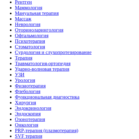
Рентген
Маммология
Мануальная терапия
Массаж
Неврология
Оториноларингология
Офтальмология
Психотерапия
Стоматология
Сурдология и слухопротезирование
Терапия
Травматология-ортопедия
Ударно-волновая терапия
УЗИ
Урология
Физиотерапия
Флебология
Функциональная диагностика
Хирургия
Эндокринология
Эндоскопия
Озонотерапия
Онкология
PRP-терапия (плазмотерапия)
SVF терапия