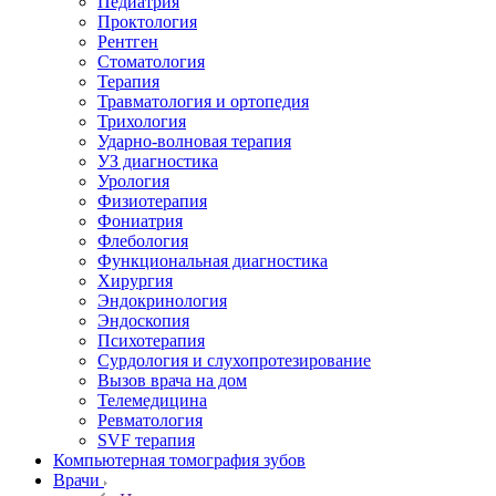
Педиатрия
Проктология
Рентген
Стоматология
Терапия
Травматология и ортопедия
Трихология
Ударно-волновая терапия
УЗ диагностика
Урология
Физиотерапия
Фониатрия
Флебология
Функциональная диагностика
Хирургия
Эндокринология
Эндоскопия
Психотерапия
Сурдология и слухопротезирование
Вызов врача на дом
Телемедицина
Ревматология
SVF терапия
Компьютерная томография зубов
Врачи