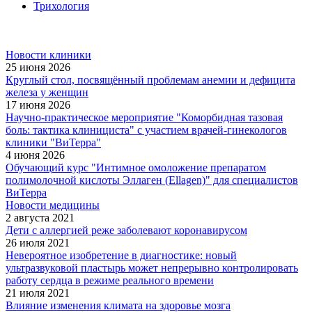
Трихология
Новости клиники
25 июня 2026
Круглый стол, посвящённый проблемам анемии и дефицита
железа у женщин
17 июня 2026
Научно-практическое мероприятие "Коморбидная тазовая
боль: тактика клинициста" с участием врачей-гинекологов
клиники "ВиТерра"
4 июня 2026
Обучающий курс "Интимное омоложение препаратом
полимолочной кислоты Эллаген (Ellagen)" для специалистов
ВиТерра
Новости медицины
2 августа 2021
Дети с аллергией реже заболевают коронавирусом
26 июля 2021
Невероятное изобретение в диагностике: новый
ультразвуковой пластырь может непрерывно контролировать
работу сердца в режиме реального времени
21 июля 2021
Влияние изменения климата на здоровье мозга