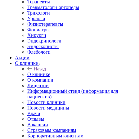
Терапевты
Травматологи-ортопеды
Трихологи
Урологи
Физиотерапевты
Фониатры
Хирурги
Эндокринологи
Эндоскописты
Флебологи
Акции
О клинике
Назад
О клинике
О компании
Лицензии
Информационный стенд (информация для
пациентов)
Новости клиники
Новости медицины
Врачи
Отзывы
Вакансии
Страховым компаниям
Корпоративным клиентам