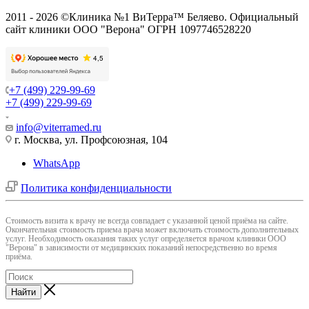
2011 - 2026 ©Клиника №1 ВиТерра™ Беляево. Официальный
сайт клиники ООО "Верона" ОГРН 1097746528220
+7 (499) 229-99-69
+7 (499) 229-99-69
info@viterramed.ru
г. Москва, ул. Профсоюзная, 104
WhatsApp
Политика конфиденциальности
Cтоимость визита к врачу не всегда совпадает с указанной ценой приёма на сайте.
Окончательная стоимость приема врача может включать стоимость дополнительных
услуг. Необходимость оказания таких услуг определяется врачом клиники ООО
"Верона" в зависимости от медицинских показаний непосредственно во время
приёма.
Найти