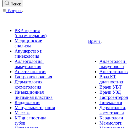
Поиск
Услуги
PRP-терапия
(плазмотерапия)
Медицинские
Врачи
анализы
Акушерство и
гинекология
Аллергология-
Аллергологи-
иммунология
иммунологи
Анестезиология
Анестезиолог
Гастроэнтерология
Врач КТ
Дерматология,
диагностики
косметология
Врачи УВТ
Инъекционная
Врачи УЗД
интимная пластика
Гастроэнтеро
Кардиология
Гинекологи
Мануальная терапия
Дерматологи,
Массаж
косметологи
КТ диагностика
Кардиологи
зубов
Маммологи