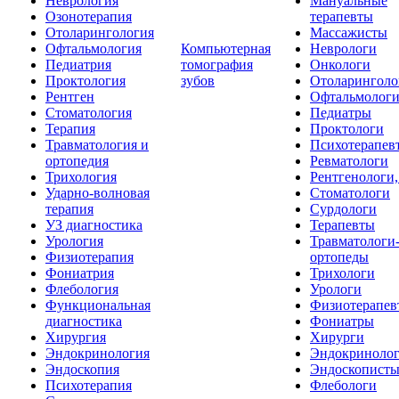
Неврология
Мануальные
Озонотерапия
терапевты
Отоларингология
Массажисты
Офтальмология
Компьютерная
Неврологи
Педиатрия
томография
Онкологи
Проктология
зубов
Отоларинголо
Рентген
Офтальмолог
Стоматология
Педиатры
Терапия
Проктологи
Травматология и
Психотерапев
ортопедия
Ревматологи
Трихология
Рентгенологи
Ударно-волновая
Стоматологи
терапия
Сурдологи
УЗ диагностика
Терапевты
Урология
Травматологи
Физиотерапия
ортопеды
Фониатрия
Трихологи
Флебология
Урологи
Функциональная
Физиотерапев
диагностика
Фониатры
Хирургия
Хирурги
Эндокринология
Эндокриноло
Эндоскопия
Эндоскопист
Психотерапия
Флебологи