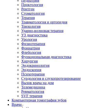
Педиатрия
Проктология
Рентген
Стоматология
Терапия
Травматология и ортопедия
Трихология
Ударно-волновая терапия
УЗ диагностика
Урология
Физиотерапия
Фониатрия
Флебология
Функциональная диагностика
Хирургия
Эндокринология
Эндоскопия
Психотерапия
Сурдология и слухопротезирование
Вызов врача на дом
Телемедицина
Ревматология
SVF терапия
Компьютерная томография зубов
Врачи