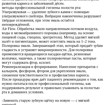
развития кариеса и заболеваний дёсен.
методы профессиональной гигиены полости рта:
Ультразвуковая — удаление зубного камня с помощью
ультразвукового скейлера. Вибрации наконечника разрушают
твёрдые отложения, при этом эмаль остаётся
неповреждённой.
Air Flow. Обработка эмали направленным потоком воздуха,
воды и мелкоабразивного порошка (например, на основе
пищевой соды, глицина, эритритола). Метод удаляет мягкий
налёт и пигментацию, может осветлять эмаль на 1–2 тона.
Полировка эмали. Завершающий этап, который придаёт зубам
гладкость и устраняет микронеровности. Для полировки
применяются вращающиеся насадки-щётки, резиновые
колпачки, чашечки, а также полировочные пасты, которые
могут содержать фтор, ксилит.
Реминерализация и фторирование. Нанесение препаратов с
кальцием, фосфором, фтором для укрепления эмали,
снижения чувствительности и профилактики кариеса.
После процедуры врач даёт пациенту рекомендации о том, как
нужно питаться после профессиональной гигиены, как
поддерживать результат и правильно ухаживать за полостью
рта в домашних условиях.
-Заменить старую зубную щётку на новую — с мягкой
щетиной.