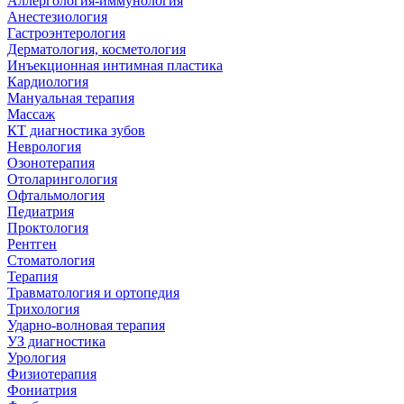
Аллергология-иммунология
Анестезиология
Гастроэнтерология
Дерматология, косметология
Инъекционная интимная пластика
Кардиология
Мануальная терапия
Массаж
КТ диагностика зубов
Неврология
Озонотерапия
Отоларингология
Офтальмология
Педиатрия
Проктология
Рентген
Стоматология
Терапия
Травматология и ортопедия
Трихология
Ударно-волновая терапия
УЗ диагностика
Урология
Физиотерапия
Фониатрия