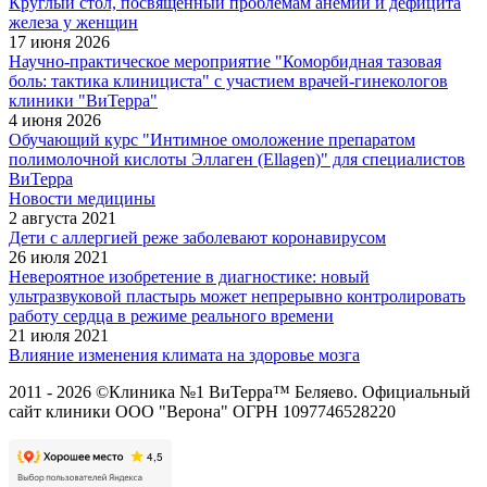
Круглый стол, посвящённый проблемам анемии и дефицита
железа у женщин
17 июня 2026
Научно-практическое мероприятие "Коморбидная тазовая
боль: тактика клинициста" с участием врачей-гинекологов
клиники "ВиТерра"
4 июня 2026
Обучающий курс "Интимное омоложение препаратом
полимолочной кислоты Эллаген (Ellagen)" для специалистов
ВиТерра
Новости медицины
2 августа 2021
Дети с аллергией реже заболевают коронавирусом
26 июля 2021
Невероятное изобретение в диагностике: новый
ультразвуковой пластырь может непрерывно контролировать
работу сердца в режиме реального времени
21 июля 2021
Влияние изменения климата на здоровье мозга
2011 - 2026 ©Клиника №1 ВиТерра™ Беляево. Официальный
сайт клиники ООО "Верона" ОГРН 1097746528220