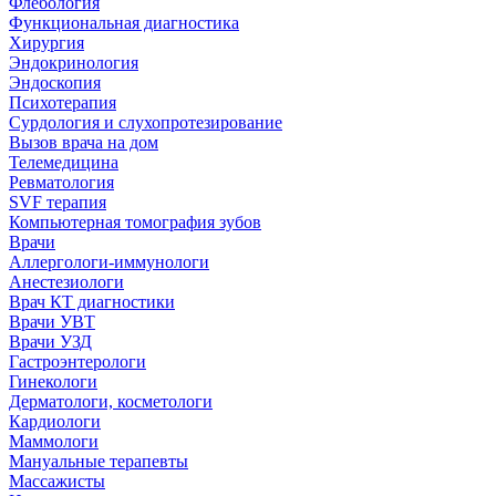
Флебология
Функциональная диагностика
Хирургия
Эндокринология
Эндоскопия
Психотерапия
Сурдология и слухопротезирование
Вызов врача на дом
Телемедицина
Ревматология
SVF терапия
Компьютерная томография зубов
Врачи
Аллергологи-иммунологи
Анестезиологи
Врач КТ диагностики
Врачи УВТ
Врачи УЗД
Гастроэнтерологи
Гинекологи
Дерматологи, косметологи
Кардиологи
Маммологи
Мануальные терапевты
Массажисты