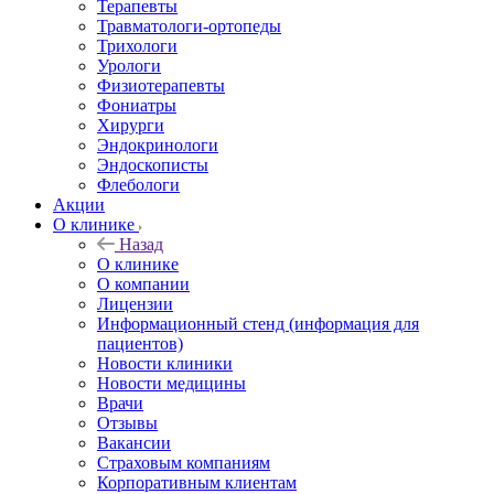
Терапевты
Травматологи-ортопеды
Трихологи
Урологи
Физиотерапевты
Фониатры
Хирурги
Эндокринологи
Эндоскописты
Флебологи
Акции
О клинике
Назад
О клинике
О компании
Лицензии
Информационный стенд (информация для
пациентов)
Новости клиники
Новости медицины
Врачи
Отзывы
Вакансии
Страховым компаниям
Корпоративным клиентам