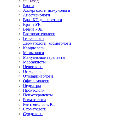
Назад
Врачи
Аллергологи-иммунологи
Анестезиологи
Врач КТ диагностики
Врачи УВТ
Врачи УЗД
Гастроэнтерологи
Гинекологи
Дерматологи, косметологи
Кардиологи
Маммологи
Мануальные терапевты
Массажисты
Неврологи
Онкологи
Отоларингологи
Офтальмологи
Педиатры
Проктологи
Психотерапевты
Ревматологи
Рентгенологи, КТ
Стоматологи
Сурдологи