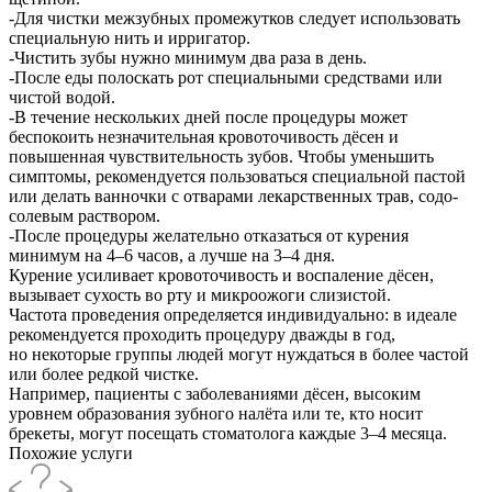
-Для чистки межзубных промежутков следует использовать
специальную нить и ирригатор.
-Чистить зубы нужно минимум два раза в день.
-После еды полоскать рот специальными средствами или
чистой водой.
-В течение нескольких дней после процедуры может
беспокоить незначительная кровоточивость дёсен и
повышенная чувствительность зубов. Чтобы уменьшить
симптомы, рекомендуется пользоваться специальной пастой
или делать ванночки с отварами лекарственных трав, содо-
солевым раствором.
-После процедуры желательно отказаться от курения
минимум на 4–6 часов, а лучше на 3–4 дня.
Курение усиливает кровоточивость и воспаление дёсен,
вызывает сухость во рту и микроожоги слизистой.
Частота проведения определяется индивидуально: в идеале
рекомендуется проходить процедуру дважды в год,
но некоторые группы людей могут нуждаться в более частой
или более редкой чистке.
Например, пациенты с заболеваниями дёсен, высоким
уровнем образования зубного налёта или те, кто носит
брекеты, могут посещать стоматолога каждые 3–4 месяца.
Похожие услуги