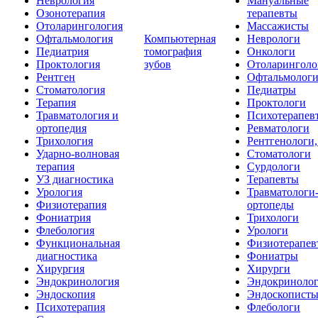
Неврология
Мануальные
Озонотерапия
терапевты
Отоларингология
Массажисты
Офтальмология
Компьютерная
Неврологи
Педиатрия
томография
Онкологи
Проктология
зубов
Отоларинголо
Рентген
Офтальмолог
Стоматология
Педиатры
Терапия
Проктологи
Травматология и
Психотерапев
ортопедия
Ревматологи
Трихология
Рентгенологи
Ударно-волновая
Стоматологи
терапия
Сурдологи
УЗ диагностика
Терапевты
Урология
Травматологи
Физиотерапия
ортопеды
Фониатрия
Трихологи
Флебология
Урологи
Функциональная
Физиотерапев
диагностика
Фониатры
Хирургия
Хирурги
Эндокринология
Эндокриноло
Эндоскопия
Эндоскопист
Психотерапия
Флебологи