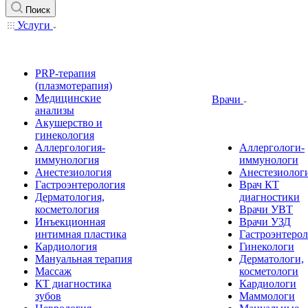
Поиск
Услуги
PRP-терапия
(плазмотерапия)
Медицинские
Врачи
анализы
Акушерство и
гинекология
Аллергология-
Аллергологи-
иммунология
иммунологи
Анестезиология
Анестезиолог
Гастроэнтерология
Врач КТ
Дерматология,
диагностики
косметология
Врачи УВТ
Инъекционная
Врачи УЗД
интимная пластика
Гастроэнтеро
Кардиология
Гинекологи
Мануальная терапия
Дерматологи,
Массаж
косметологи
КТ диагностика
Кардиологи
зубов
Маммологи