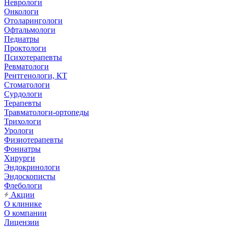
Неврологи
Онкологи
Отоларингологи
Офтальмологи
Педиатры
Проктологи
Психотерапевты
Ревматологи
Рентгенологи, КТ
Стоматологи
Сурдологи
Терапевты
Травматологи-ортопеды
Трихологи
Урологи
Физиотерапевты
Фониатры
Хирурги
Эндокринологи
Эндоскописты
Флебологи
Акции
О клинике
О компании
Лицензии