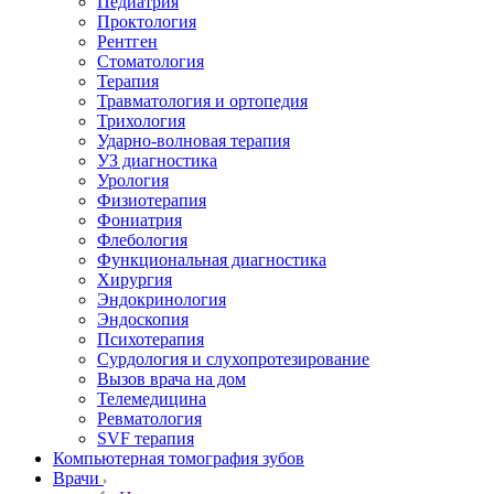
Педиатрия
Проктология
Рентген
Стоматология
Терапия
Травматология и ортопедия
Трихология
Ударно-волновая терапия
УЗ диагностика
Урология
Физиотерапия
Фониатрия
Флебология
Функциональная диагностика
Хирургия
Эндокринология
Эндоскопия
Психотерапия
Сурдология и слухопротезирование
Вызов врача на дом
Телемедицина
Ревматология
SVF терапия
Компьютерная томография зубов
Врачи