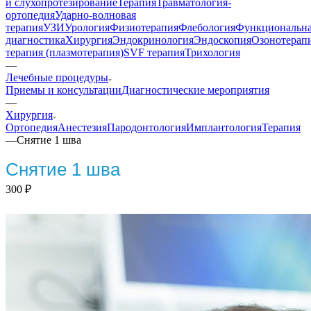
и слухопротезирование
Терапия
Травматология-
ортопедия
Ударно-волновая
терапия
УЗИ
Урология
Физиотерапия
Флебология
Функциональн
диагностика
Хирургия
Эндокринология
Эндоскопия
Озонотерап
терапия (плазмотерапия)
SVF терапия
Трихология
—
Лечебные процедуры
Приемы и консультации
Диагностические мероприятия
—
Хирургия
Ортопедия
Анестезия
Пародонтология
Имплантология
Терапия
—
Снятие 1 шва
Снятие 1 шва
300
₽