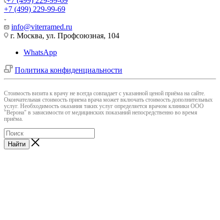
+7 (499) 229-99-69
+7 (499) 229-99-69
info@viterramed.ru
г. Москва, ул. Профсоюзная, 104
WhatsApp
Политика конфиденциальности
Cтоимость визита к врачу не всегда совпадает с указанной ценой приёма на сайте.
Окончательная стоимость приема врача может включать стоимость дополнительных
услуг. Необходимость оказания таких услуг определяется врачом клиники ООО
"Верона" в зависимости от медицинских показаний непосредственно во время
приёма.
Найти