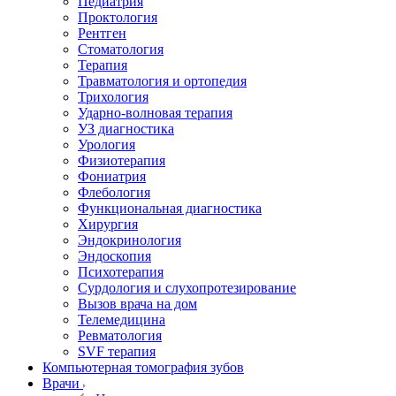
Педиатрия
Проктология
Рентген
Стоматология
Терапия
Травматология и ортопедия
Трихология
Ударно-волновая терапия
УЗ диагностика
Урология
Физиотерапия
Фониатрия
Флебология
Функциональная диагностика
Хирургия
Эндокринология
Эндоскопия
Психотерапия
Сурдология и слухопротезирование
Вызов врача на дом
Телемедицина
Ревматология
SVF терапия
Компьютерная томография зубов
Врачи