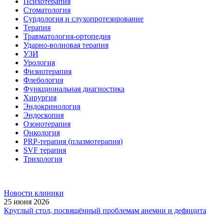
Психотерапия
Стоматология
Сурдология и слухопротезирование
Терапия
Травматология-ортопедия
Ударно-волновая терапия
УЗИ
Урология
Физиотерапия
Флебология
Функциональная диагностика
Хирургия
Эндокринология
Эндоскопия
Озонотерапия
Онкология
PRP-терапия (плазмотерапия)
SVF терапия
Трихология
Новости клиники
25 июня 2026
Круглый стол, посвящённый проблемам анемии и дефицита