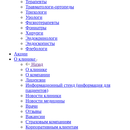
Терапевты
Травматологи-ортопеды
Трихологи
Урологи
Физиотерапевты
Фониатры
Хирурги
Эндокринологи
Эндоскописты
Флебологи
Акции
О клинике
Назад
О клинике
О компании
Лицензии
Информационный стенд (информация для
пациентов)
Новости клиники
Новости медицины
Врачи
Отзывы
Вакансии
Страховым компаниям
Корпоративным клиентам