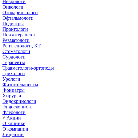
Неврологи
Онкологи
Отоларингологи
Офтальмологи
Педиатры
Проктологи
Психотерапевты
Ревматологи
Рентгенологи, КТ
Стоматологи
Сурдологи
Терапевты
Травматологи-ортопеды
Трихологи
Урологи
Физиотерапевты
Фониатры
Хирурги
Эндокринологи
Эндоскописты
Флебологи
Акции
О клинике
О компании
Лицензии