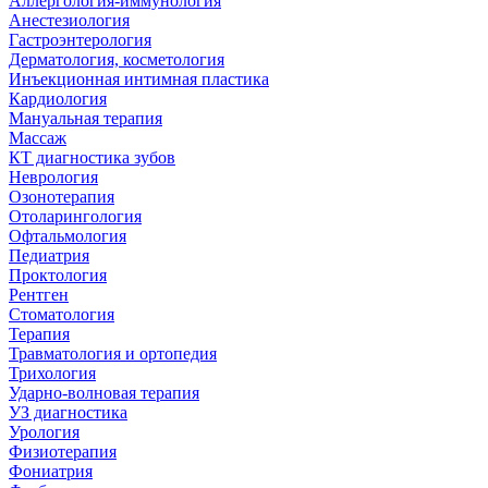
Аллергология-иммунология
Анестезиология
Гастроэнтерология
Дерматология, косметология
Инъекционная интимная пластика
Кардиология
Мануальная терапия
Массаж
КТ диагностика зубов
Неврология
Озонотерапия
Отоларингология
Офтальмология
Педиатрия
Проктология
Рентген
Стоматология
Терапия
Травматология и ортопедия
Трихология
Ударно-волновая терапия
УЗ диагностика
Урология
Физиотерапия
Фониатрия