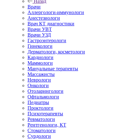
Назад
Врачи
Аллергологи-иммунологи
Анестезиологи
Врач КТ диагностики
Врачи УВТ
Врачи УЗД
Гастроэнтерологи
Гинекологи
Дерматологи, косметологи
Кардиологи
Маммологи
Мануальные терапевты
Массажисты
Неврологи
Онкологи
Отоларингологи
Офтальмологи
Педиатры
Проктологи
Психотерапевты
Ревматологи
Рентгенологи, КТ
Стоматологи
Сурдологи