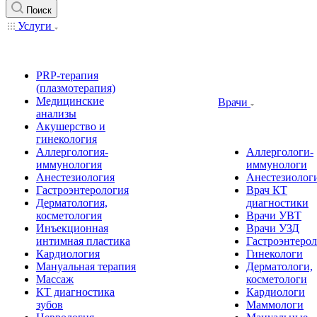
Поиск
Услуги
PRP-терапия
(плазмотерапия)
Медицинские
Врачи
анализы
Акушерство и
гинекология
Аллергология-
Аллергологи-
иммунология
иммунологи
Анестезиология
Анестезиолог
Гастроэнтерология
Врач КТ
Дерматология,
диагностики
косметология
Врачи УВТ
Инъекционная
Врачи УЗД
интимная пластика
Гастроэнтеро
Кардиология
Гинекологи
Мануальная терапия
Дерматологи,
Массаж
косметологи
КТ диагностика
Кардиологи
зубов
Маммологи