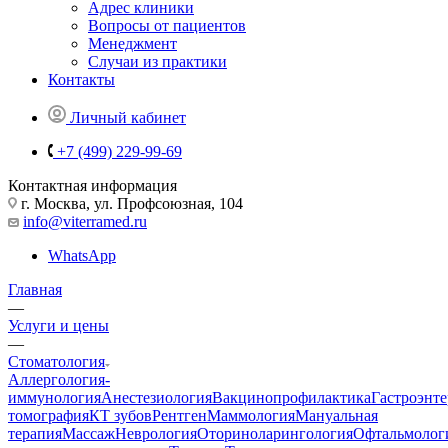
Адрес клиники
Вопросы от пациентов
Менеджмент
Случаи из практики
Контакты
Личный кабинет
+7 (499) 229-99-69
Контактная информация
г. Москва, ул. Профсоюзная, 104
info@viterramed.ru
WhatsApp
Главная
—
Услуги и цены
—
Стоматология
Аллергология-
иммунология
Анестезиология
Вакцинопрофилактика
Гастроэнт
томография
КТ зубов
Рентген
Маммология
Мануальная
терапия
Массаж
Неврология
Оториноларингология
Офтальмолог