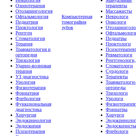
Неврология
Мануальные
Озонотерапия
терапевты
Отоларингология
Массажисты
Офтальмология
Компьютерная
Неврологи
Педиатрия
томография
Онкологи
Проктология
зубов
Отоларинголо
Рентген
Офтальмолог
Стоматология
Педиатры
Терапия
Проктологи
Травматология и
Психотерапев
ортопедия
Ревматологи
Трихология
Рентгенологи
Ударно-волновая
Стоматологи
терапия
Сурдологи
УЗ диагностика
Терапевты
Урология
Травматологи
Физиотерапия
ортопеды
Фониатрия
Трихологи
Флебология
Урологи
Функциональная
Физиотерапев
диагностика
Фониатры
Хирургия
Хирурги
Эндокринология
Эндокриноло
Эндоскопия
Эндоскопист
Психотерапия
Флебологи