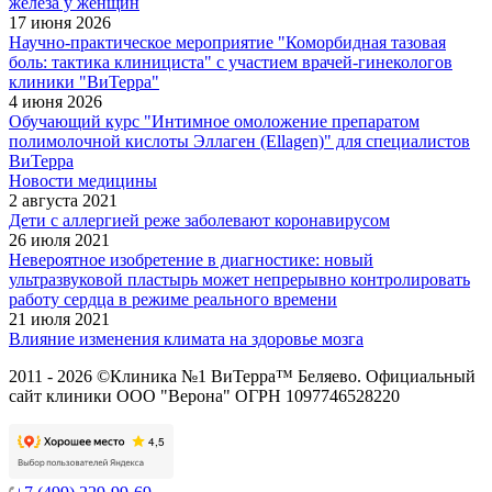
железа у женщин
17 июня 2026
Научно-практическое мероприятие "Коморбидная тазовая
боль: тактика клинициста" с участием врачей-гинекологов
клиники "ВиТерра"
4 июня 2026
Обучающий курс "Интимное омоложение препаратом
полимолочной кислоты Эллаген (Ellagen)" для специалистов
ВиТерра
Новости медицины
2 августа 2021
Дети с аллергией реже заболевают коронавирусом
26 июля 2021
Невероятное изобретение в диагностике: новый
ультразвуковой пластырь может непрерывно контролировать
работу сердца в режиме реального времени
21 июля 2021
Влияние изменения климата на здоровье мозга
2011 - 2026 ©Клиника №1 ВиТерра™ Беляево. Официальный
сайт клиники ООО "Верона" ОГРН 1097746528220