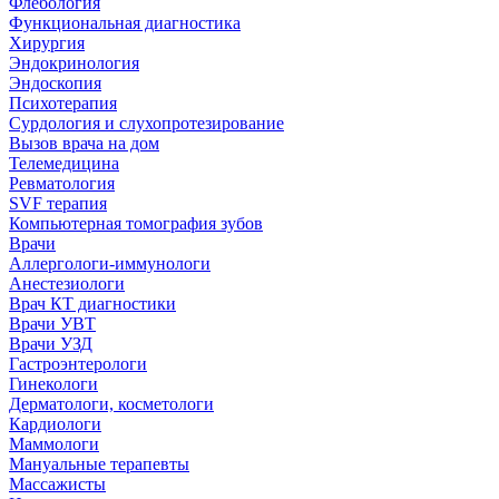
Флебология
Функциональная диагностика
Хирургия
Эндокринология
Эндоскопия
Психотерапия
Сурдология и слухопротезирование
Вызов врача на дом
Телемедицина
Ревматология
SVF терапия
Компьютерная томография зубов
Врачи
Аллергологи-иммунологи
Анестезиологи
Врач КТ диагностики
Врачи УВТ
Врачи УЗД
Гастроэнтерологи
Гинекологи
Дерматологи, косметологи
Кардиологи
Маммологи
Мануальные терапевты
Массажисты