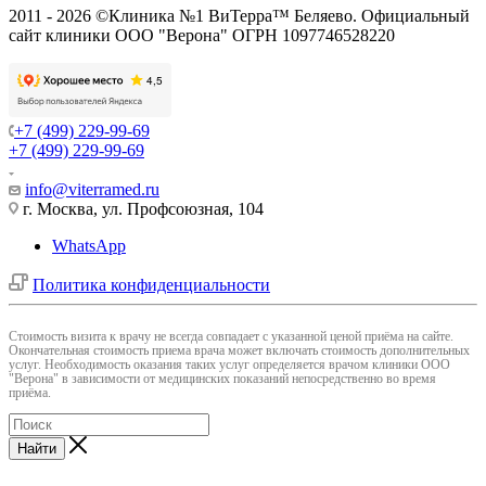
2011 - 2026 ©Клиника №1 ВиТерра™ Беляево. Официальный
сайт клиники ООО "Верона" ОГРН 1097746528220
+7 (499) 229-99-69
+7 (499) 229-99-69
info@viterramed.ru
г. Москва, ул. Профсоюзная, 104
WhatsApp
Политика конфиденциальности
Cтоимость визита к врачу не всегда совпадает с указанной ценой приёма на сайте.
Окончательная стоимость приема врача может включать стоимость дополнительных
услуг. Необходимость оказания таких услуг определяется врачом клиники ООО
"Верона" в зависимости от медицинских показаний непосредственно во время
приёма.
Найти