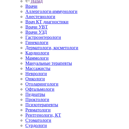
Назад
Врачи
Аллергологи-иммунологи
Анестезиологи
Врач КТ диагностики
Врачи УВТ
Врачи УЗД
Гастроэнтерологи
Гинекологи
Дерматологи, косметологи
Кардиологи
Маммологи
Мануальные терапевты
Массажисты
Неврологи
Онкологи
Отоларингологи
Офтальмологи
Педиатры
Проктологи
Психотерапевты
Ревматологи
Рентгенологи, КТ
Стоматологи
Сурдологи