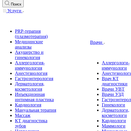
Поиск
Услуги
PRP-терапия
(плазмотерапия)
Медицинские
Врачи
анализы
Акушерство и
гинекология
Аллергология-
Аллергологи-
иммунология
иммунологи
Анестезиология
Анестезиолог
Гастроэнтерология
Врач КТ
Дерматология,
диагностики
косметология
Врачи УВТ
Инъекционная
Врачи УЗД
интимная пластика
Гастроэнтеро
Кардиология
Гинекологи
Мануальная терапия
Дерматологи,
Массаж
косметологи
КТ диагностика
Кардиологи
зубов
Маммологи