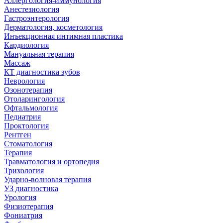
Аллергология-иммунология
Анестезиология
Гастроэнтерология
Дерматология, косметология
Инъекционная интимная пластика
Кардиология
Мануальная терапия
Массаж
КТ диагностика зубов
Неврология
Озонотерапия
Отоларингология
Офтальмология
Педиатрия
Проктология
Рентген
Стоматология
Терапия
Травматология и ортопедия
Трихология
Ударно-волновая терапия
УЗ диагностика
Урология
Физиотерапия
Фониатрия