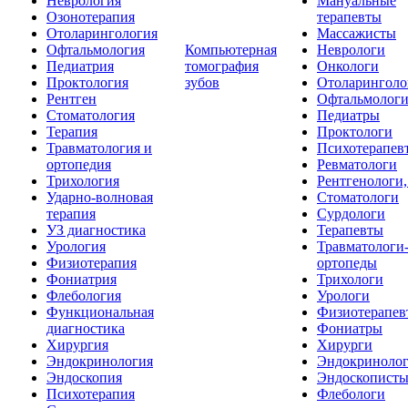
Неврология
Мануальные
Озонотерапия
терапевты
Отоларингология
Массажисты
Офтальмология
Компьютерная
Неврологи
Педиатрия
томография
Онкологи
Проктология
зубов
Отоларинголо
Рентген
Офтальмолог
Стоматология
Педиатры
Терапия
Проктологи
Травматология и
Психотерапев
ортопедия
Ревматологи
Трихология
Рентгенологи
Ударно-волновая
Стоматологи
терапия
Сурдологи
УЗ диагностика
Терапевты
Урология
Травматологи
Физиотерапия
ортопеды
Фониатрия
Трихологи
Флебология
Урологи
Функциональная
Физиотерапев
диагностика
Фониатры
Хирургия
Хирурги
Эндокринология
Эндокриноло
Эндоскопия
Эндоскопист
Психотерапия
Флебологи