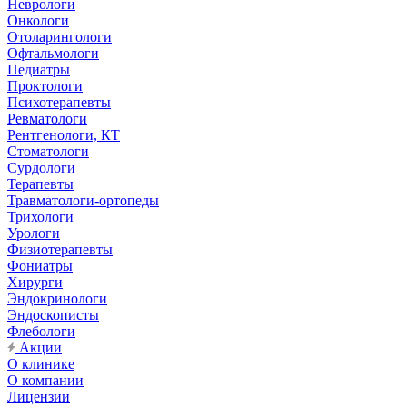
Неврологи
Онкологи
Отоларингологи
Офтальмологи
Педиатры
Проктологи
Психотерапевты
Ревматологи
Рентгенологи, КТ
Стоматологи
Сурдологи
Терапевты
Травматологи-ортопеды
Трихологи
Урологи
Физиотерапевты
Фониатры
Хирурги
Эндокринологи
Эндоскописты
Флебологи
Акции
О клинике
О компании
Лицензии