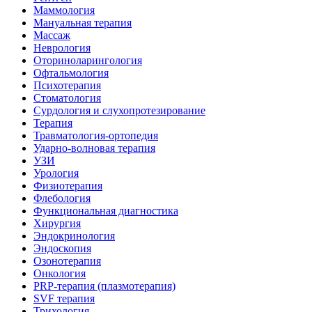
Маммология
Мануальная терапия
Массаж
Неврология
Оториноларингология
Офтальмология
Психотерапия
Стоматология
Сурдология и слухопротезирование
Терапия
Травматология-ортопедия
Ударно-волновая терапия
УЗИ
Урология
Физиотерапия
Флебология
Функциональная диагностика
Хирургия
Эндокринология
Эндоскопия
Озонотерапия
Онкология
PRP-терапия (плазмотерапия)
SVF терапия
Трихология