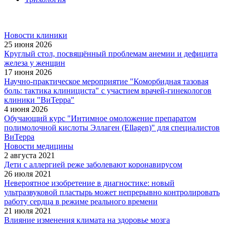
Новости клиники
25 июня 2026
Круглый стол, посвящённый проблемам анемии и дефицита
железа у женщин
17 июня 2026
Научно-практическое мероприятие "Коморбидная тазовая
боль: тактика клинициста" с участием врачей-гинекологов
клиники "ВиТерра"
4 июня 2026
Обучающий курс "Интимное омоложение препаратом
полимолочной кислоты Эллаген (Ellagen)" для специалистов
ВиТерра
Новости медицины
2 августа 2021
Дети с аллергией реже заболевают коронавирусом
26 июля 2021
Невероятное изобретение в диагностике: новый
ультразвуковой пластырь может непрерывно контролировать
работу сердца в режиме реального времени
21 июля 2021
Влияние изменения климата на здоровье мозга