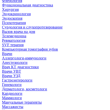
Флебология
Функциональная диагностика
Хирургия
Эндокринология
Эндоскопия
Психотерапия
Сурдология и слухопротезирование
Вызов врача на дом
Телемедицина
Ревматология
SVF терапия
Компьютерная томография зубов
Врачи
Аллергологи-иммунологи
Анестезиологи
Врач КТ диагностики
Врачи УВТ
Врачи УЗД
Гастроэнтерологи
Гинекологи
Дерматологи, косметологи
Кардиологи
Маммологи
Мануальные терапевты
Массажисты