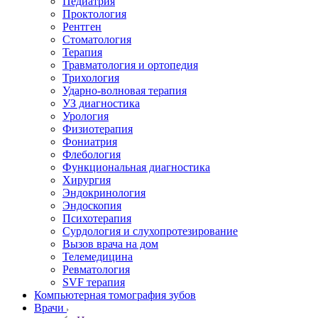
Педиатрия
Проктология
Рентген
Стоматология
Терапия
Травматология и ортопедия
Трихология
Ударно-волновая терапия
УЗ диагностика
Урология
Физиотерапия
Фониатрия
Флебология
Функциональная диагностика
Хирургия
Эндокринология
Эндоскопия
Психотерапия
Сурдология и слухопротезирование
Вызов врача на дом
Телемедицина
Ревматология
SVF терапия
Компьютерная томография зубов
Врачи