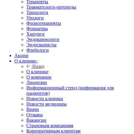
Терапевты
Травматологи-ортопеды
Трихологи
Урологи
Физиотерапевты
Фониатры
Хирурги
Эндокринологи
Эндоскописты
Флебологи
Акции
О клинике
Назад
О клинике
О компании
Лицензии
Информационный стенд (информация для
пациентов)
Новости клиники
Новости медицины
Врачи
Отзывы
Вакансии
Страховым компаниям
Корпоративным клиентам