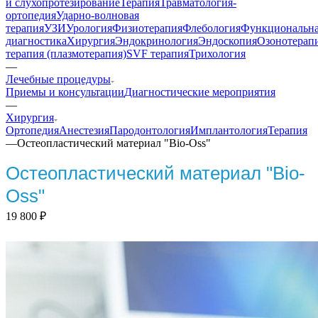
и слухопротезирование
Терапия
Травматология-
ортопедия
Ударно-волновая
терапия
УЗИ
Урология
Физиотерапия
Флебология
Функциональн
диагностика
Хирургия
Эндокринология
Эндоскопия
Озонотерап
терапия (плазмотерапия)
SVF терапия
Трихология
—
Лечебные процедуры
Приемы и консультации
Диагностические мероприятия
—
Хирургия
Ортопедия
Анестезия
Пародонтология
Имплантология
Терапия
—
Остеопластический материал "Bio-Oss"
Остеопластический материал "Bio-
Oss"
19 800
₽