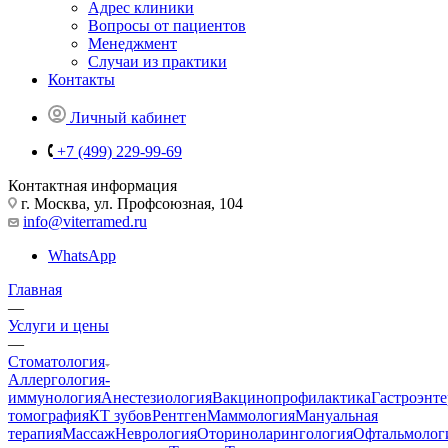
Адрес клиники
Вопросы от пациентов
Менеджмент
Случаи из практики
Контакты
Личный кабинет
+7 (499) 229-99-69
Контактная информация
г. Москва, ул. Профсоюзная, 104
info@viterramed.ru
WhatsApp
Главная
—
Услуги и цены
—
Стоматология
Аллергология-
иммунология
Анестезиология
Вакцинопрофилактика
Гастроэнт
томография
КТ зубов
Рентген
Маммология
Мануальная
терапия
Массаж
Неврология
Оториноларингология
Офтальмолог