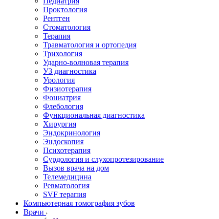
Педиатрия
Проктология
Рентген
Стоматология
Терапия
Травматология и ортопедия
Трихология
Ударно-волновая терапия
УЗ диагностика
Урология
Физиотерапия
Фониатрия
Флебология
Функциональная диагностика
Хирургия
Эндокринология
Эндоскопия
Психотерапия
Сурдология и слухопротезирование
Вызов врача на дом
Телемедицина
Ревматология
SVF терапия
Компьютерная томография зубов
Врачи