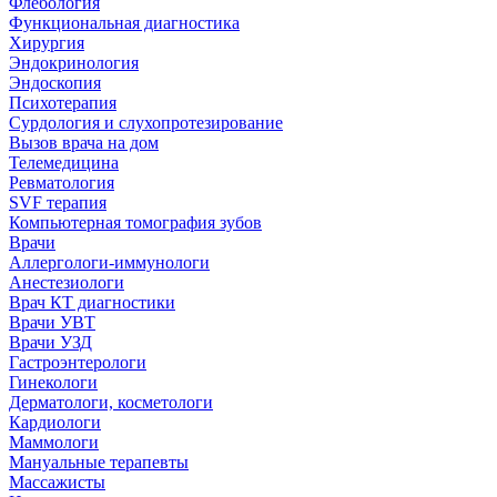
Флебология
Функциональная диагностика
Хирургия
Эндокринология
Эндоскопия
Психотерапия
Сурдология и слухопротезирование
Вызов врача на дом
Телемедицина
Ревматология
SVF терапия
Компьютерная томография зубов
Врачи
Аллергологи-иммунологи
Анестезиологи
Врач КТ диагностики
Врачи УВТ
Врачи УЗД
Гастроэнтерологи
Гинекологи
Дерматологи, косметологи
Кардиологи
Маммологи
Мануальные терапевты
Массажисты