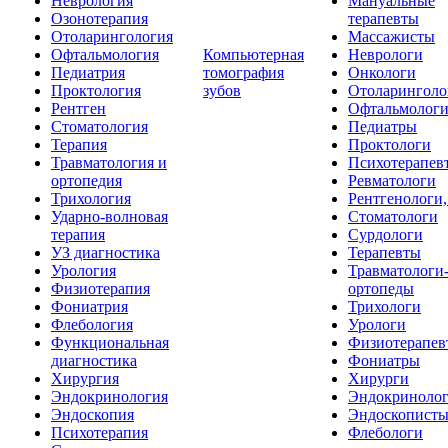
Неврология
Мануальные
Озонотерапия
терапевты
Отоларингология
Массажисты
Офтальмология
Компьютерная
Неврологи
Педиатрия
томография
Онкологи
Проктология
зубов
Отоларинголо
Рентген
Офтальмолог
Стоматология
Педиатры
Терапия
Проктологи
Травматология и
Психотерапев
ортопедия
Ревматологи
Трихология
Рентгенологи
Ударно-волновая
Стоматологи
терапия
Сурдологи
УЗ диагностика
Терапевты
Урология
Травматологи
Физиотерапия
ортопеды
Фониатрия
Трихологи
Флебология
Урологи
Функциональная
Физиотерапев
диагностика
Фониатры
Хирургия
Хирурги
Эндокринология
Эндокриноло
Эндоскопия
Эндоскопист
Психотерапия
Флебологи