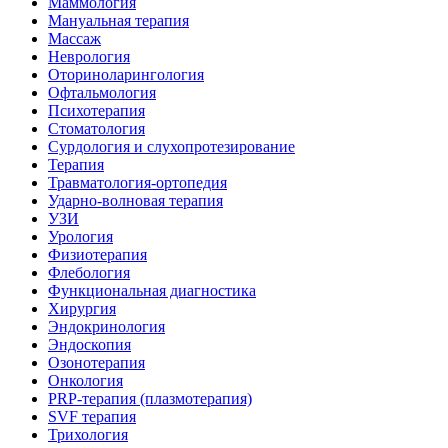
Маммология
Мануальная терапия
Массаж
Неврология
Оториноларингология
Офтальмология
Психотерапия
Стоматология
Сурдология и слухопротезирование
Терапия
Травматология-ортопедия
Ударно-волновая терапия
УЗИ
Урология
Физиотерапия
Флебология
Функциональная диагностика
Хирургия
Эндокринология
Эндоскопия
Озонотерапия
Онкология
PRP-терапия (плазмотерапия)
SVF терапия
Трихология