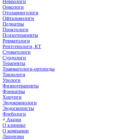
Неврологи
Онкологи
Отоларингологи
Офтальмологи
Педиатры
Проктологи
Психотерапевты
Ревматологи
Рентгенологи, КТ
Стоматологи
Сурдологи
Терапевты
Травматологи-ортопеды
Трихологи
Урологи
Физиотерапевты
Фониатры
Хирурги
Эндокринологи
Эндоскописты
Флебологи
Акции
О клинике
О компании
Лицензии