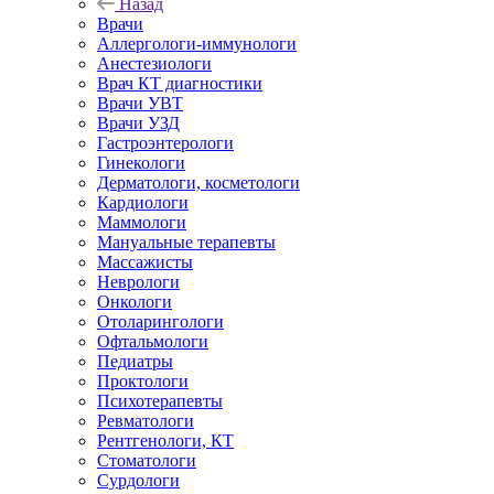
Назад
Врачи
Аллергологи-иммунологи
Анестезиологи
Врач КТ диагностики
Врачи УВТ
Врачи УЗД
Гастроэнтерологи
Гинекологи
Дерматологи, косметологи
Кардиологи
Маммологи
Мануальные терапевты
Массажисты
Неврологи
Онкологи
Отоларингологи
Офтальмологи
Педиатры
Проктологи
Психотерапевты
Ревматологи
Рентгенологи, КТ
Стоматологи
Сурдологи