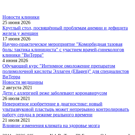
Новости клиники
25 июня 2026
Круглый стол, посвящённый проблемам анемии и дефицита
железа у женщин
17 июня 2026
Научно-практическое мероприятие "Коморбидная тазовая
боль: тактика клинициста" с участием врачей-гинекологов
клиники "ВиТерра"
4 июня 2026
Обучающий курс "Интимное омоложение препаратом
полимолочной кислоты Эллаген (Ellagen)" для специалистов
ВиТерра
Новости медицины
2 августа 2021
Дети с аллергией реже заболевают коронавирусом
26 июля 2021
Невероятное изобретение в диагностике: новый
ультразвуковой пластырь может непрерывно контролировать
работу сердца в режиме реального времени
21 июля 2021
Влияние изменения климата на здоровье мозга