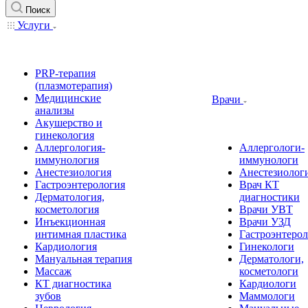
Поиск
Услуги
PRP-терапия
(плазмотерапия)
Медицинские
Врачи
анализы
Акушерство и
гинекология
Аллергология-
Аллергологи-
иммунология
иммунологи
Анестезиология
Анестезиолог
Гастроэнтерология
Врач КТ
Дерматология,
диагностики
косметология
Врачи УВТ
Инъекционная
Врачи УЗД
интимная пластика
Гастроэнтеро
Кардиология
Гинекологи
Мануальная терапия
Дерматологи,
Массаж
косметологи
КТ диагностика
Кардиологи
зубов
Маммологи