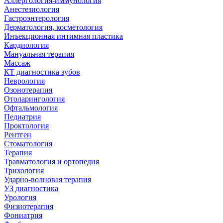
Аллергология-иммунология
Анестезиология
Гастроэнтерология
Дерматология, косметология
Инъекционная интимная пластика
Кардиология
Мануальная терапия
Массаж
КТ диагностика зубов
Неврология
Озонотерапия
Отоларингология
Офтальмология
Педиатрия
Проктология
Рентген
Стоматология
Терапия
Травматология и ортопедия
Трихология
Ударно-волновая терапия
УЗ диагностика
Урология
Физиотерапия
Фониатрия