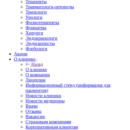
Терапевты
Травматологи-ортопеды
Трихологи
Урологи
Физиотерапевты
Фониатры
Хирурги
Эндокринологи
Эндоскописты
Флебологи
Акции
О клинике
Назад
О клинике
О компании
Лицензии
Информационный стенд (информация для
пациентов)
Новости клиники
Новости медицины
Врачи
Отзывы
Вакансии
Страховым компаниям
Корпоративным клиентам