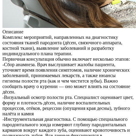
Описание
Комплекс мероприятий, направленных на диагностику
состояния тканей пародонта (дёсен, связочного аппарата,
костной ткани), выявление заболеваний и разработку
индивидуального плана терапии.
Первичная консультация обычно включает несколько этапов:
-Сбор анамнеза. Врач выслушивает жалобы пациента,
уточняет время появления симптомов, наличие хронических
заболеваний, принимаемых лекарств, а также нюансы
гигиены полости рта (как и чем чистится зубы). Важно
сообщить врачу о курении — оно может влиять на состояние
дёсен.
-Визуальный осмотр полости рта. Специалист оценивает цвет,
форму и плотность дёсен, наличие воспалительных
процессов, отёков, рецессии (опущения края десны), зубного
налёта и камня
-Инструментальная диагностика. С помощью специального
пародонтального зонда измеряют глубину пародонтальных
карманов вокруг каждого зуба, оценивают кровоточивость и
подвижность зубов. Все данные фиксируются в