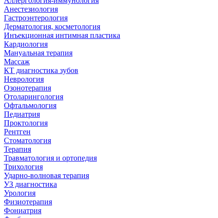
Аллергология-иммунология
Анестезиология
Гастроэнтерология
Дерматология, косметология
Инъекционная интимная пластика
Кардиология
Мануальная терапия
Массаж
КТ диагностика зубов
Неврология
Озонотерапия
Отоларингология
Офтальмология
Педиатрия
Проктология
Рентген
Стоматология
Терапия
Травматология и ортопедия
Трихология
Ударно-волновая терапия
УЗ диагностика
Урология
Физиотерапия
Фониатрия