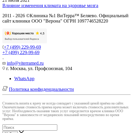
21 июля 2021
Влияние изменения климата на здоровье мозга
2011 - 2026 ©Клиника №1 ВиТерра™ Беляево. Официальный
сайт клиники ООО "Верона" ОГРН 1097746528220
+7 (499) 229-99-69
+7 (499) 229-99-69
info@viterramed.ru
г. Москва, ул. Профсоюзная, 104
WhatsApp
Политика конфиденциальности
Cтоимость визита к врачу не всегда совпадает с указанной ценой приёма на сайте.
Окончательная стоимость приема врача может включать стоимость дополнительных
услуг. Необходимость оказания таких услуг определяется врачом клиники ООО
"Верона" в зависимости от медицинских показаний непосредственно во время
приёма.