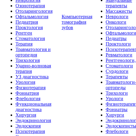
Неврология
Мануальные
Озонотерапия
терапевты
Отоларингология
Массажисты
Офтальмология
Компьютерная
Неврологи
Педиатрия
томография
Онкологи
Проктология
зубов
Отоларинголо
Рентген
Офтальмолог
Стоматология
Педиатры
Терапия
Проктологи
Травматология и
Психотерапев
ортопедия
Ревматологи
Трихология
Рентгенологи
Ударно-волновая
Стоматологи
терапия
Сурдологи
УЗ диагностика
Терапевты
Урология
Травматологи
Физиотерапия
ортопеды
Фониатрия
Трихологи
Флебология
Урологи
Функциональная
Физиотерапев
диагностика
Фониатры
Хирургия
Хирурги
Эндокринология
Эндокриноло
Эндоскопия
Эндоскопист
Психотерапия
Флебологи