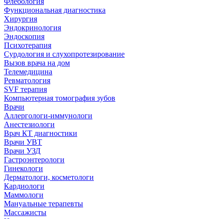
Флебология
Функциональная диагностика
Хирургия
Эндокринология
Эндоскопия
Психотерапия
Сурдология и слухопротезирование
Вызов врача на дом
Телемедицина
Ревматология
SVF терапия
Компьютерная томография зубов
Врачи
Аллергологи-иммунологи
Анестезиологи
Врач КТ диагностики
Врачи УВТ
Врачи УЗД
Гастроэнтерологи
Гинекологи
Дерматологи, косметологи
Кардиологи
Маммологи
Мануальные терапевты
Массажисты