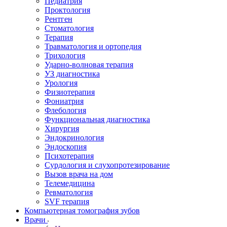
Педиатрия
Проктология
Рентген
Стоматология
Терапия
Травматология и ортопедия
Трихология
Ударно-волновая терапия
УЗ диагностика
Урология
Физиотерапия
Фониатрия
Флебология
Функциональная диагностика
Хирургия
Эндокринология
Эндоскопия
Психотерапия
Сурдология и слухопротезирование
Вызов врача на дом
Телемедицина
Ревматология
SVF терапия
Компьютерная томография зубов
Врачи