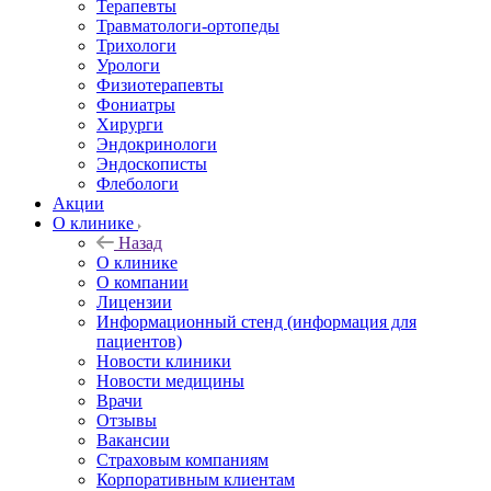
Терапевты
Травматологи-ортопеды
Трихологи
Урологи
Физиотерапевты
Фониатры
Хирурги
Эндокринологи
Эндоскописты
Флебологи
Акции
О клинике
Назад
О клинике
О компании
Лицензии
Информационный стенд (информация для
пациентов)
Новости клиники
Новости медицины
Врачи
Отзывы
Вакансии
Страховым компаниям
Корпоративным клиентам