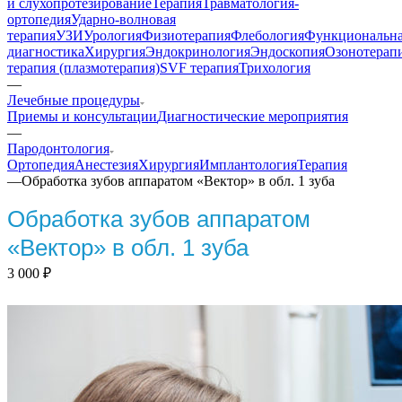
и слухопротезирование
Терапия
Травматология-
ортопедия
Ударно-волновая
терапия
УЗИ
Урология
Физиотерапия
Флебология
Функциональн
диагностика
Хирургия
Эндокринология
Эндоскопия
Озонотерап
терапия (плазмотерапия)
SVF терапия
Трихология
—
Лечебные процедуры
Приемы и консультации
Диагностические мероприятия
—
Пародонтология
Ортопедия
Анестезия
Хирургия
Имплантология
Терапия
—
Обработка зубов аппаратом «Вектор» в обл. 1 зуба
Обработка зубов аппаратом
«Вектор» в обл. 1 зуба
3 000
₽