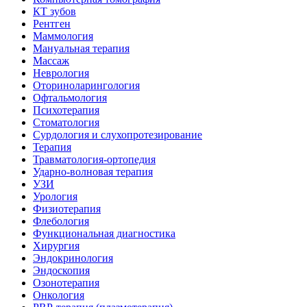
КТ зубов
Рентген
Маммология
Мануальная терапия
Массаж
Неврология
Оториноларингология
Офтальмология
Психотерапия
Стоматология
Сурдология и слухопротезирование
Терапия
Травматология-ортопедия
Ударно-волновая терапия
УЗИ
Урология
Физиотерапия
Флебология
Функциональная диагностика
Хирургия
Эндокринология
Эндоскопия
Озонотерапия
Онкология