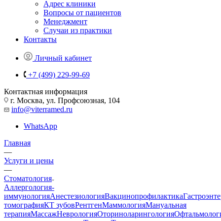
Адрес клиники
Вопросы от пациентов
Менеджмент
Случаи из практики
Контакты
Личный кабинет
+7 (499) 229-99-69
Контактная информация
г. Москва, ул. Профсоюзная, 104
info@viterramed.ru
WhatsApp
Главная
—
Услуги и цены
—
Стоматология
Аллергология-
иммунология
Анестезиология
Вакцинопрофилактика
Гастроэнт
томография
КТ зубов
Рентген
Маммология
Мануальная
терапия
Массаж
Неврология
Оториноларингология
Офтальмолог