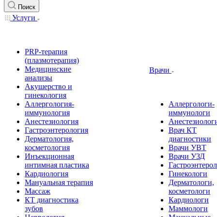
Поиск
Услуги
PRP-терапия
(плазмотерапия)
Медицинские
Врачи
анализы
Акушерство и
гинекология
Аллергология-
Аллергологи-
иммунология
иммунологи
Анестезиология
Анестезиолог
Гастроэнтерология
Врач КТ
Дерматология,
диагностики
косметология
Врачи УВТ
Инъекционная
Врачи УЗД
интимная пластика
Гастроэнтеро
Кардиология
Гинекологи
Мануальная терапия
Дерматологи,
Массаж
косметологи
КТ диагностика
Кардиологи
зубов
Маммологи