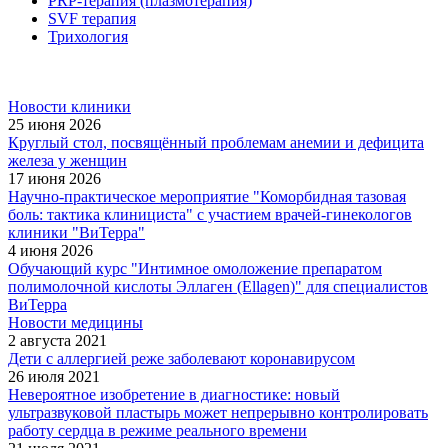
PRP-терапия (плазмотерапия)
SVF терапия
Трихология
Новости клиники
25 июня 2026
Круглый стол, посвящённый проблемам анемии и дефицита
железа у женщин
17 июня 2026
Научно-практическое мероприятие "Коморбидная тазовая
боль: тактика клинициста" с участием врачей-гинекологов
клиники "ВиТерра"
4 июня 2026
Обучающий курс "Интимное омоложение препаратом
полимолочной кислоты Эллаген (Ellagen)" для специалистов
ВиТерра
Новости медицины
2 августа 2021
Дети с аллергией реже заболевают коронавирусом
26 июля 2021
Невероятное изобретение в диагностике: новый
ультразвуковой пластырь может непрерывно контролировать
работу сердца в режиме реального времени