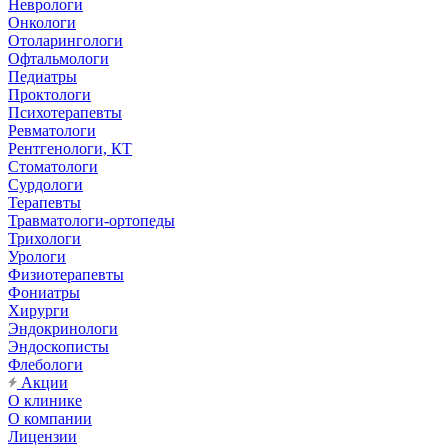
Неврологи
Онкологи
Отоларингологи
Офтальмологи
Педиатры
Проктологи
Психотерапевты
Ревматологи
Рентгенологи, КТ
Стоматологи
Сурдологи
Терапевты
Травматологи-ортопеды
Трихологи
Урологи
Физиотерапевты
Фониатры
Хирурги
Эндокринологи
Эндоскописты
Флебологи
Акции
О клинике
О компании
Лицензии