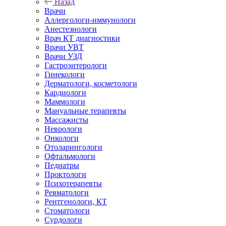
Назад
Врачи
Аллергологи-иммунологи
Анестезиологи
Врач КТ диагностики
Врачи УВТ
Врачи УЗД
Гастроэнтерологи
Гинекологи
Дерматологи, косметологи
Кардиологи
Маммологи
Мануальные терапевты
Массажисты
Неврологи
Онкологи
Отоларингологи
Офтальмологи
Педиатры
Проктологи
Психотерапевты
Ревматологи
Рентгенологи, КТ
Стоматологи
Сурдологи