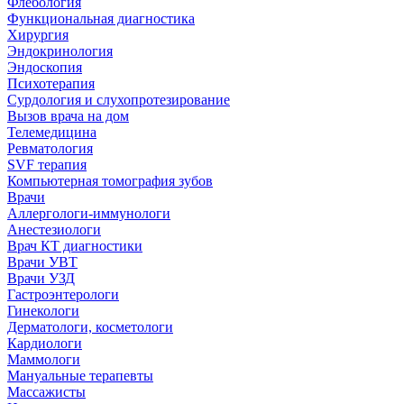
Флебология
Функциональная диагностика
Хирургия
Эндокринология
Эндоскопия
Психотерапия
Сурдология и слухопротезирование
Вызов врача на дом
Телемедицина
Ревматология
SVF терапия
Компьютерная томография зубов
Врачи
Аллергологи-иммунологи
Анестезиологи
Врач КТ диагностики
Врачи УВТ
Врачи УЗД
Гастроэнтерологи
Гинекологи
Дерматологи, косметологи
Кардиологи
Маммологи
Мануальные терапевты
Массажисты