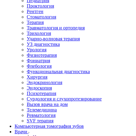
Педиатрия
Проктология
Рентген
Стоматология
Терапия
Травматология и ортопедия
Трихология
Ударно-волновая терапия
УЗ диагностика
Урология
Физиотерапия
Фониатрия
Флебология
Функциональная диагностика
Хирургия
Эндокринология
Эндоскопия
Психотерапия
Сурдология и слухопротезирование
Вызов врача на дом
Телемедицина
Ревматология
SVF терапия
Компьютерная томография зубов
Врачи