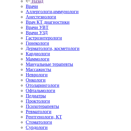
Назад
Врачи
Аллергологи-иммунологи
Анестезиологи
Врач КТ диагностики
Врачи УВТ
Врачи УЗД
Гастроэнтерологи
Гинекологи
Дерматологи, косметологи
Кардиологи
Маммологи
Мануальные терапевты
Массажисты
Неврологи
Онкологи
Отоларингологи
Офтальмологи
Педиатры
Проктологи
Психотерапевты
Ревматологи
Рентгенологи, КТ
Стоматологи
Сурдологи