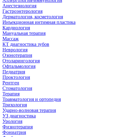
Аллергология-иммунология
Анестезиология
Гастроэнтерология
Дерматология, косметология
Инъекционная интимная пластика
Кардиология
Мануальная терапия
Массаж
КТ диагностика зубов
Неврология
Озонотерапия
Отоларингология
Офтальмология
Педиатрия
Проктология
Рентген
Стоматология
Терапия
Травматология и ортопедия
Трихология
Ударно-волновая терапия
УЗ диагностика
Урология
Физиотерапия
Фониатрия