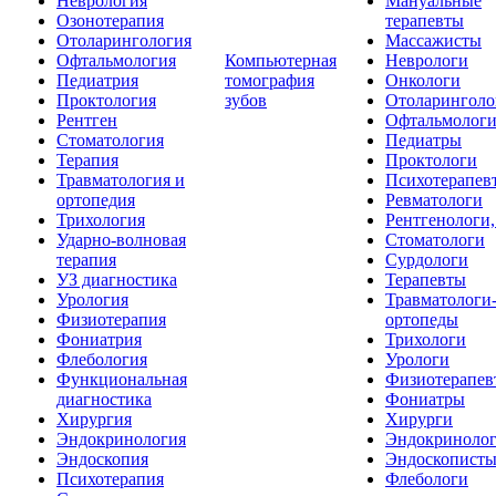
Неврология
Мануальные
Озонотерапия
терапевты
Отоларингология
Массажисты
Офтальмология
Компьютерная
Неврологи
Педиатрия
томография
Онкологи
Проктология
зубов
Отоларинголо
Рентген
Офтальмолог
Стоматология
Педиатры
Терапия
Проктологи
Травматология и
Психотерапев
ортопедия
Ревматологи
Трихология
Рентгенологи
Ударно-волновая
Стоматологи
терапия
Сурдологи
УЗ диагностика
Терапевты
Урология
Травматологи
Физиотерапия
ортопеды
Фониатрия
Трихологи
Флебология
Урологи
Функциональная
Физиотерапев
диагностика
Фониатры
Хирургия
Хирурги
Эндокринология
Эндокриноло
Эндоскопия
Эндоскопист
Психотерапия
Флебологи