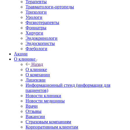
Терапевты
Травматологи-ортопеды
Трихологи
Урологи
Физиотерапевты
Фониатры
Хирурги
Эндокринологи
Эндоскописты
Флебологи
Акции
О клинике
Назад
О клинике
О компании
Лицензии
Информационный стенд (информация для
пациентов)
Новости клиники
Новости медицины
Врачи
Отзывы
Вакансии
Страховым компаниям
Корпоративным клиентам