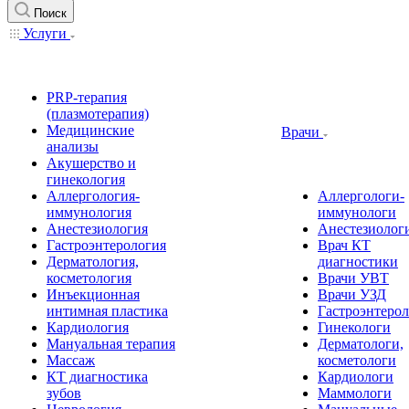
Поиск
Услуги
PRP-терапия
(плазмотерапия)
Медицинские
Врачи
анализы
Акушерство и
гинекология
Аллергология-
Аллергологи-
иммунология
иммунологи
Анестезиология
Анестезиолог
Гастроэнтерология
Врач КТ
Дерматология,
диагностики
косметология
Врачи УВТ
Инъекционная
Врачи УЗД
интимная пластика
Гастроэнтеро
Кардиология
Гинекологи
Мануальная терапия
Дерматологи,
Массаж
косметологи
КТ диагностика
Кардиологи
зубов
Маммологи