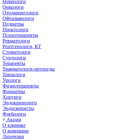
Неврологи
Онкологи
Отоларингологи
Офтальмологи
Педиатры
Проктологи
Психотерапевты
Ревматологи
Рентгенологи, КТ
Стоматологи
Сурдологи
Терапевты
Травматологи-ортопеды
Трихологи
Урологи
Физиотерапевты
Фониатры
Хирурги
Эндокринологи
Эндоскописты
Флебологи
Акции
О клинике
О компании
Лицензии