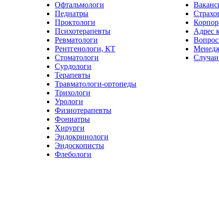
Офтальмологи
Ваканс
Педиатры
Страхо
Проктологи
Корпор
Психотерапевты
Адрес 
Ревматологи
Вопрос
Рентгенологи, КТ
Менед
Стоматологи
Случаи
Сурдологи
Терапевты
Травматологи-ортопеды
Трихологи
Урологи
Физиотерапевты
Фониатры
Хирурги
Эндокринологи
Эндоскописты
Флебологи