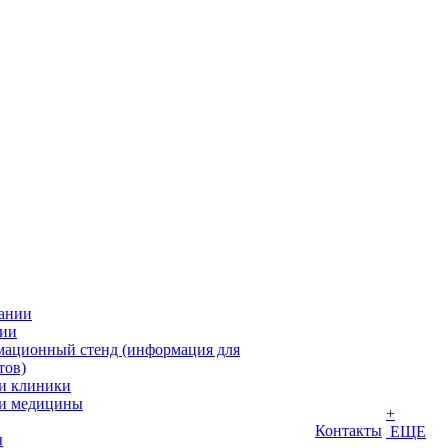
ании
ии
ационный стенд (информация для
тов)
и клиники
и медицины
+
Контакты
ЕЩЕ
ы