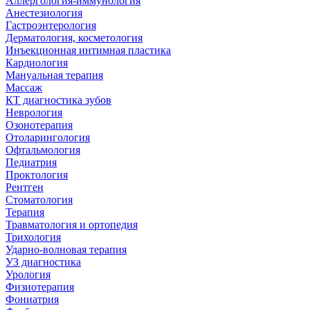
Аллергология-иммунология
Анестезиология
Гастроэнтерология
Дерматология, косметология
Инъекционная интимная пластика
Кардиология
Мануальная терапия
Массаж
КТ диагностика зубов
Неврология
Озонотерапия
Отоларингология
Офтальмология
Педиатрия
Проктология
Рентген
Стоматология
Терапия
Травматология и ортопедия
Трихология
Ударно-волновая терапия
УЗ диагностика
Урология
Физиотерапия
Фониатрия