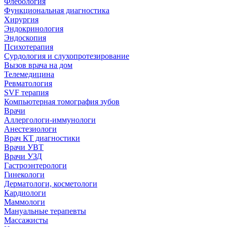
Флебология
Функциональная диагностика
Хирургия
Эндокринология
Эндоскопия
Психотерапия
Сурдология и слухопротезирование
Вызов врача на дом
Телемедицина
Ревматология
SVF терапия
Компьютерная томография зубов
Врачи
Аллергологи-иммунологи
Анестезиологи
Врач КТ диагностики
Врачи УВТ
Врачи УЗД
Гастроэнтерологи
Гинекологи
Дерматологи, косметологи
Кардиологи
Маммологи
Мануальные терапевты
Массажисты