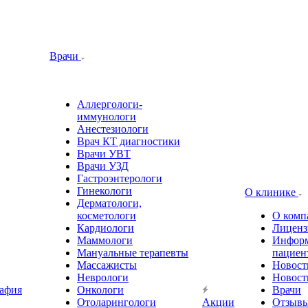
Врачи
Аллергологи-
иммунологи
Анестезиологи
Врач КТ диагностики
Врачи УВТ
Врачи УЗД
Гастроэнтерологи
Гинекологи
О клинике
Дерматологи,
косметологи
О комп
Кардиологи
Лиценз
Маммологи
Информ
Мануальные терапевты
пациен
Массажисты
Новост
Неврологи
Новост
афия
Онкологи
Врачи
Отоларингологи
Акции
Отзыв