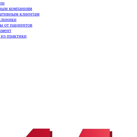
ии
вым компаниям
ативным клиентам
клиники
ы от пациентов
жмент
 из практики