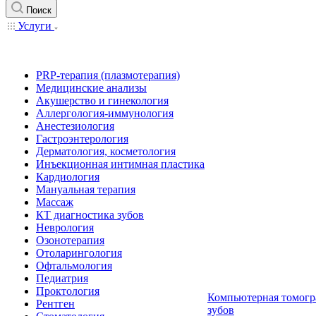
Поиск
Услуги
PRP-терапия (плазмотерапия)
Медицинские анализы
Акушерство и гинекология
Аллергология-иммунология
Анестезиология
Гастроэнтерология
Дерматология, косметология
Инъекционная интимная пластика
Кардиология
Мануальная терапия
Массаж
КТ диагностика зубов
Неврология
Озонотерапия
Отоларингология
Офтальмология
Педиатрия
Проктология
Компьютерная томогр
Рентген
зубов