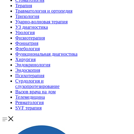
Стоматология
Терапия
Травматология и ортопедия
Трихология
Ударно-волновая терапия
УЗ диагностика
Урология
Физиотерапия
Фониатрия
Флебология
Функциональная диагностика
Хирургия
Эндокринология
Эндоскопия
Психотерапия
Сурдология и
слухопротезирование
Вызов врача на дом
Телемедицина
Ревматология
SVF терапия