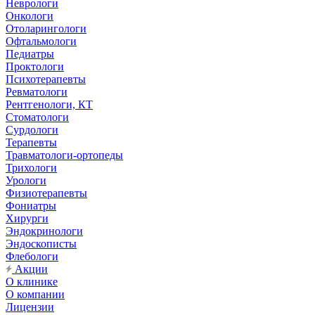
Неврологи
Онкологи
Отоларингологи
Офтальмологи
Педиатры
Проктологи
Психотерапевты
Ревматологи
Рентгенологи, КТ
Стоматологи
Сурдологи
Терапевты
Травматологи-ортопеды
Трихологи
Урологи
Физиотерапевты
Фониатры
Хирурги
Эндокринологи
Эндоскописты
Флебологи
Акции
О клинике
О компании
Лицензии