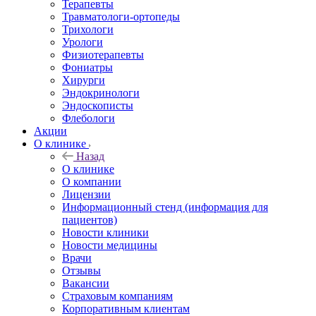
Терапевты
Травматологи-ортопеды
Трихологи
Урологи
Физиотерапевты
Фониатры
Хирурги
Эндокринологи
Эндоскописты
Флебологи
Акции
О клинике
Назад
О клинике
О компании
Лицензии
Информационный стенд (информация для
пациентов)
Новости клиники
Новости медицины
Врачи
Отзывы
Вакансии
Страховым компаниям
Корпоративным клиентам