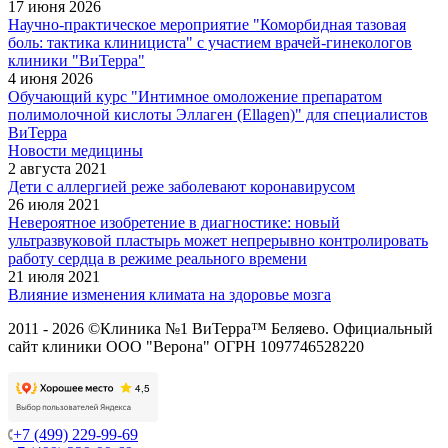
17 июня 2026
Научно-практическое мероприятие "Коморбидная тазовая
боль: тактика клинициста" с участием врачей-гинекологов
клиники "ВиТерра"
4 июня 2026
Обучающий курс "Интимное омоложение препаратом
полимолочной кислоты Эллаген (Ellagen)" для специалистов
ВиТерра
Новости медицины
2 августа 2021
Дети с аллергией реже заболевают коронавирусом
26 июля 2021
Невероятное изобретение в диагностике: новый
ультразвуковой пластырь может непрерывно контролировать
работу сердца в режиме реального времени
21 июля 2021
Влияние изменения климата на здоровье мозга
2011 - 2026 ©Клиника №1 ВиТерра™ Беляево. Официальный
сайт клиники ООО "Верона" ОГРН 1097746528220
+7 (499) 229-99-69