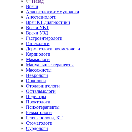
Назад
Врачи
Аллергологи-иммунологи
Анестезиологи
Врач КТ диагностики
Врачи УВТ
Врачи УЗД
Гастроэнтерологи
Гинекологи
Дерматологи, косметологи
Кардиологи
Маммологи
Мануальные терапевты
Массажисты
Неврологи
Онкологи
Отоларингологи
Офтальмологи
Педиатры
Проктологи
Психотерапевты
Ревматологи
Рентгенологи, КТ
Стоматологи
Сурдологи