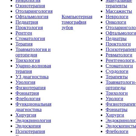
Неврология
Мануальные
Озонотерапия
терапевты
Отоларингология
Массажисты
Офтальмология
Компьютерная
Неврологи
Педиатрия
томография
Онкологи
Проктология
зубов
Отоларинголо
Рентген
Офтальмолог
Стоматология
Педиатры
Терапия
Проктологи
Травматология и
Психотерапев
ортопедия
Ревматологи
Трихология
Рентгенологи
Ударно-волновая
Стоматологи
терапия
Сурдологи
УЗ диагностика
Терапевты
Урология
Травматологи
Физиотерапия
ортопеды
Фониатрия
Трихологи
Флебология
Урологи
Функциональная
Физиотерапев
диагностика
Фониатры
Хирургия
Хирурги
Эндокринология
Эндокриноло
Эндоскопия
Эндоскопист
Психотерапия
Флебологи