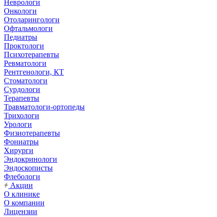
Неврологи
Онкологи
Отоларингологи
Офтальмологи
Педиатры
Проктологи
Психотерапевты
Ревматологи
Рентгенологи, КТ
Стоматологи
Сурдологи
Терапевты
Травматологи-ортопеды
Трихологи
Урологи
Физиотерапевты
Фониатры
Хирурги
Эндокринологи
Эндоскописты
Флебологи
Акции
О клинике
О компании
Лицензии