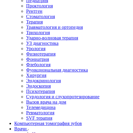
Педиатрия
Проктология
Рентген
Стоматология
Терапия
Травматология и ортопедия
Трихология
Ударно-волновая терапия
УЗ диагностика
Урология
Физиотерапия
Фониатрия
Флебология
Функциональная диагностика
Хирургия
Эндокринология
Эндоскопия
Психотерапия
Сурдология и слухопротезирование
Вызов врача на дом
Телемедицина
Ревматология
SVF терапия
Компьютерная томография зубов
Врачи