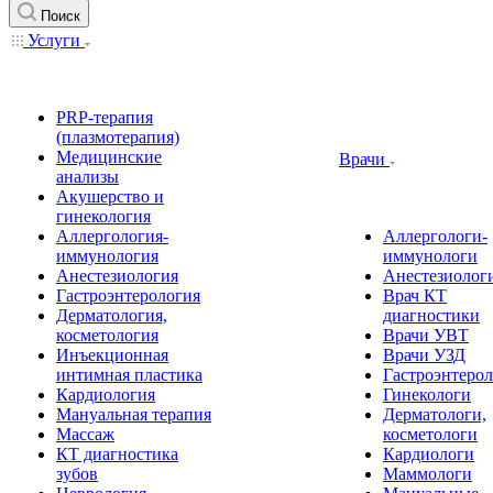
Поиск
Услуги
PRP-терапия
(плазмотерапия)
Медицинские
Врачи
анализы
Акушерство и
гинекология
Аллергология-
Аллергологи-
иммунология
иммунологи
Анестезиология
Анестезиолог
Гастроэнтерология
Врач КТ
Дерматология,
диагностики
косметология
Врачи УВТ
Инъекционная
Врачи УЗД
интимная пластика
Гастроэнтеро
Кардиология
Гинекологи
Мануальная терапия
Дерматологи,
Массаж
косметологи
КТ диагностика
Кардиологи
зубов
Маммологи