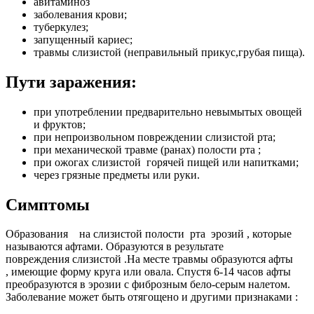
авитаминоз
заболевания крови;
туберкулез;
запущенный кариес;
травмы слизистой (неправильный прикус,грубая пища).
Пути заражения:
при употреблении предварительно невымытых овощей
и фруктов;
при непроизвольном повреждении слизистой рта;
при механической травме (ранах) полости рта ;
при ожогах слизистой горячей пищей или напитками;
через грязные предметы или руки.
Симптомы
Образования на слизистой полости рта эрозий , которые
называются афтами. Образуются в результате
повреждения слизистой .На месте травмы образуются афты
, имеющие форму круга или овала. Спустя 6-14 часов афты
преобразуются в эрозии с фиброзным бело-серым налетом.
Заболевание может быть отягощено и другими признаками :