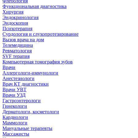
Флебология
Функциональная диагностика
Хирургия
Эндокринология
Эндоскопия
Психотерапия
Сурдология и слухопротезирование
Вызов врача на дом
Телемедицина
Ревматология
SVF терапия
Компьютерная томография зубов
Врачи
Аллергологи-иммунологи
Анестезиологи
Врач КТ диагностики
Врачи УВТ
Врачи УЗД
Гастроэнтерологи
Гинекологи
Дерматологи, косметологи
Кардиологи
Маммологи
Мануальные терапевты
Массажисты