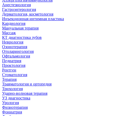
Аллергология-иммунология
Анестезиология
Гастроэнтерология
Дерматология, косметология
Инъекционная интимная пластика
Кардиология
Мануальная терапия
Массаж
КТ диагностика зубов
Неврология
Озонотерапия
Отоларингология
Офтальмология
Педиатрия
Проктология
Рентген
Стоматология
Терапия
Травматология и ортопедия
Трихология
Ударно-волновая терапия
УЗ диагностика
Урология
Физиотерапия
Фониатрия