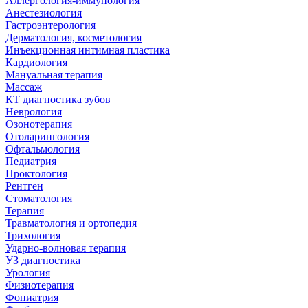
Аллергология-иммунология
Анестезиология
Гастроэнтерология
Дерматология, косметология
Инъекционная интимная пластика
Кардиология
Мануальная терапия
Массаж
КТ диагностика зубов
Неврология
Озонотерапия
Отоларингология
Офтальмология
Педиатрия
Проктология
Рентген
Стоматология
Терапия
Травматология и ортопедия
Трихология
Ударно-волновая терапия
УЗ диагностика
Урология
Физиотерапия
Фониатрия