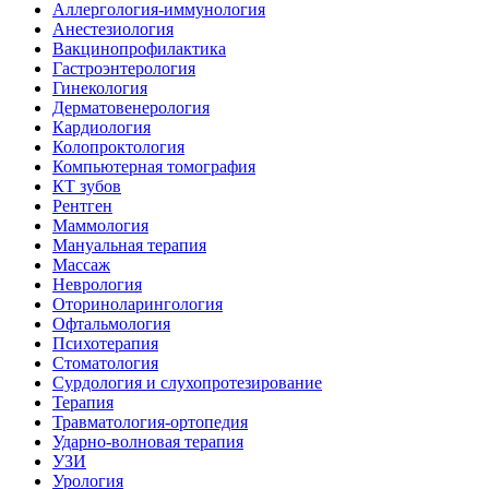
Аллергология-иммунология
Анестезиология
Вакцинопрофилактика
Гастроэнтерология
Гинекология
Дерматовенерология
Кардиология
Колопроктология
Компьютерная томография
КТ зубов
Рентген
Маммология
Мануальная терапия
Массаж
Неврология
Оториноларингология
Офтальмология
Психотерапия
Стоматология
Сурдология и слухопротезирование
Терапия
Травматология-ортопедия
Ударно-волновая терапия
УЗИ
Урология