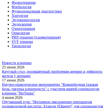
Физиотерапия
Флебология
Функциональная диагностика
Хирургия
Эндокринология
Эндоскопия
Озонотерапия
Онкология
PRP-терапия (плазмотерапия)
SVF терапия
Трихология
Новости клиники
25 июня 2026
Круглый стол, посвящённый проблемам анемии и дефицита
железа у женщин
17 июня 2026
Научно-практическое мероприятие "Коморбидная тазовая
боль: тактика клинициста" с участием врачей-гинекологов
клиники "ВиТерра"
4 июня 2026
Обучающий курс "Интимное омоложение препаратом
полимолочной кислоты Эллаген (Ellagen)" для специалистов