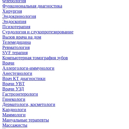
Флебология
Функциональная диагностика
Хирургия
Эндокринология
Эндоскопия
Психотерапия
Сурдология и слухопротезирование
Вызов врача на дом
Телемедицина
Ревматология
SVF терапия
Компьютерная томография зубов
Врачи
Аллергологи-иммунологи
Анестезиологи
Врач КТ диагностики
Врачи УВТ
Врачи УЗД
Гастроэнтерологи
Гинекологи
Дерматологи, косметологи
Кардиологи
Маммологи
Мануальные терапевты
Массажисты