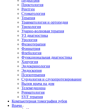
Педиатрия
Проктология
Рентген
Стоматология
Терапия
Травматология и ортопедия
Трихология
Ударно-волновая терапия
УЗ диагностика
Урология
Физиотерапия
Фониатрия
Флебология
Функциональная диагностика
Хирургия
Эндокринология
Эндоскопия
Психотерапия
Сурдология и слухопротезирование
Вызов врача на дом
Телемедицина
Ревматология
SVF терапия
Компьютерная томография зубов
Врачи