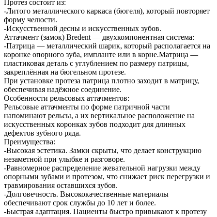
Протез состоит из:
-Литого металлического каркаса (бюгеля), который повторяет
форму челюсти.
-Искусственной десны и искусственных зубов.
Аттачмент (замок) Bredent — двухкомпонентная система:
-Патрица — металлический шарик, который располагается на
коронке опорного зуба, импланте или в корне.Матрица —
пластиковая деталь с углублением по размеру патрицы,
закреплённая на бюгельном протезе.
При установке протеза патрица плотно заходит в матрицу,
обеспечивая надёжное соединение.
Особенности рельсовых аттачментов:
Рельсовые аттачменты по форме патричной части
напоминают рельсы, а их вертикальное расположение на
искусственных коронках зубов подходит для длинных
дефектов зубного ряда.
Преимущества:
-Высокая эстетика. Замки скрыты, что делает конструкцию
незаметной при улыбке и разговоре.
-Равномерное распределение жевательной нагрузки между
опорными зубами и протезом, что снижает риск перегрузки и
травмирования оставшихся зубов.
-Долговечность. Высококачественные материалы
обеспечивают срок службы до 10 лет и более.
-Быстрая адаптация. Пациенты быстро привыкают к протезу