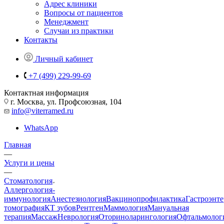
Адрес клиники
Вопросы от пациентов
Менеджмент
Случаи из практики
Контакты
Личный кабинет
+7 (499) 229-99-69
Контактная информация
г. Москва, ул. Профсоюзная, 104
info@viterramed.ru
WhatsApp
Главная
—
Услуги и цены
—
Стоматология
Аллергология-
иммунология
Анестезиология
Вакцинопрофилактика
Гастроэнт
томография
КТ зубов
Рентген
Маммология
Мануальная
терапия
Массаж
Неврология
Оториноларингология
Офтальмолог