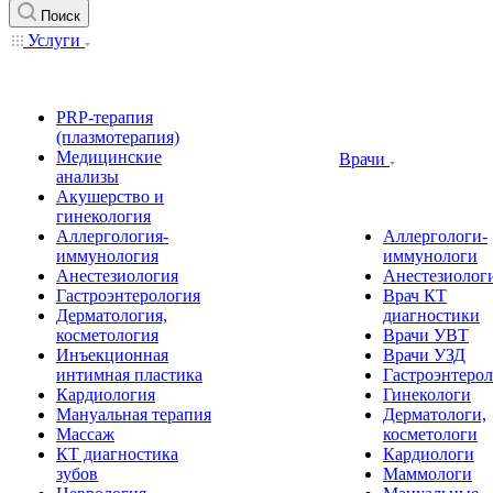
Поиск
Услуги
PRP-терапия
(плазмотерапия)
Медицинские
Врачи
анализы
Акушерство и
гинекология
Аллергология-
Аллергологи-
иммунология
иммунологи
Анестезиология
Анестезиолог
Гастроэнтерология
Врач КТ
Дерматология,
диагностики
косметология
Врачи УВТ
Инъекционная
Врачи УЗД
интимная пластика
Гастроэнтеро
Кардиология
Гинекологи
Мануальная терапия
Дерматологи,
Массаж
косметологи
КТ диагностика
Кардиологи
зубов
Маммологи