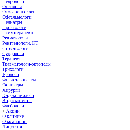
Неврологи
Онкологи
Отоларингологи
Офтальмологи
Педиатры
Проктологи
Психотерапевты
Ревматологи
Рентгенологи, КТ
Стоматологи
Сурдологи
Терапевты
Травматологи-ортопеды
Трихологи
Урологи
Физиотерапевты
Фониатры
Хирурги
Эндокринологи
Эндоскописты
Флебологи
Акции
О клинике
О компании
Лицензии