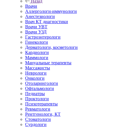
Назад
Врачи
Аллергологи-иммунологи
Анестезиологи
Врач КТ диагностики
Врачи УВТ
Врачи УЗД
Гастроэнтерологи
Гинекологи
Дерматологи, косметологи
Кардиологи
Маммологи
Мануальные терапевты
Массажисты
Неврологи
Онкологи
Отоларингологи
Офтальмологи
Педиатры
Проктологи
Психотерапевты
Ревматологи
Рентгенологи, КТ
Стоматологи
Сурдологи