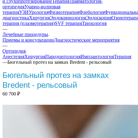
и слухопротезирование
Терапия
Травматология-
ортопедия
Ударно-волновая
терапия
УЗИ
Урология
Физиотерапия
Флебология
Функциональн
диагностика
Хирургия
Эндокринология
Эндоскопия
Озонотерап
терапия (плазмотерапия)
SVF терапия
Трихология
—
Лечебные процедуры
Приемы и консультации
Диагностические мероприятия
—
Ортопедия
Анестезия
Хирургия
Пародонтология
Имплантология
Терапия
—
Бюгельный протез на замках Bredent - рельсовый
Бюгельный протез на замках
Bredent - рельсовый
60 700
₽