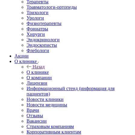
Терапевты
Травматологи-ортопеды
Трихологи
Урологи
Физиотерапевты
Фониатры
Хирурги
Эндокринологи
Эндоскописты
Флебологи
Акции
О клинике
Назад
О клинике
О компании
Лицензии
Информационный стенд (информация для
пациентов)
Новости клиники
Новости медицины
Врачи
Отзывы
Вакансии
Страховым компаниям
Корпоративным клиентам