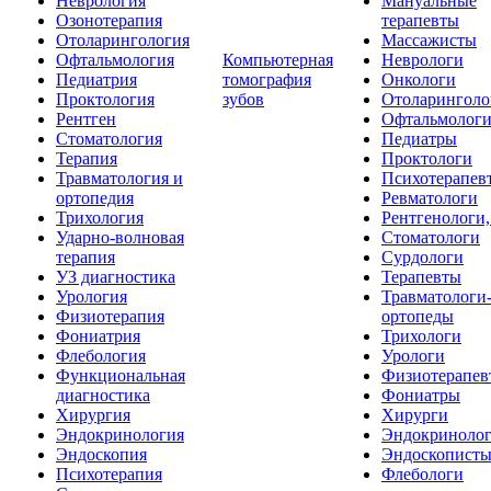
Неврология
Мануальные
Озонотерапия
терапевты
Отоларингология
Массажисты
Офтальмология
Компьютерная
Неврологи
Педиатрия
томография
Онкологи
Проктология
зубов
Отоларинголо
Рентген
Офтальмолог
Стоматология
Педиатры
Терапия
Проктологи
Травматология и
Психотерапев
ортопедия
Ревматологи
Трихология
Рентгенологи
Ударно-волновая
Стоматологи
терапия
Сурдологи
УЗ диагностика
Терапевты
Урология
Травматологи
Физиотерапия
ортопеды
Фониатрия
Трихологи
Флебология
Урологи
Функциональная
Физиотерапев
диагностика
Фониатры
Хирургия
Хирурги
Эндокринология
Эндокриноло
Эндоскопия
Эндоскопист
Психотерапия
Флебологи