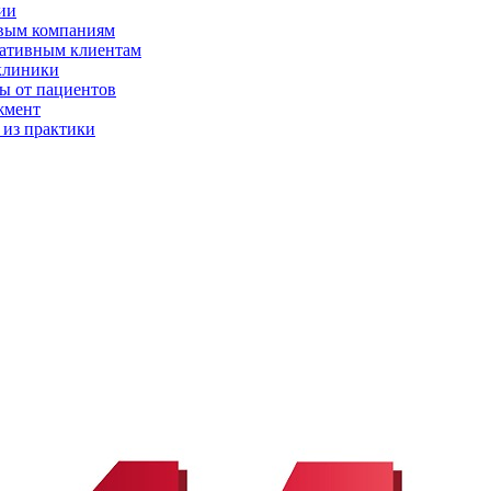
ии
вым компаниям
ативным клиентам
клиники
ы от пациентов
жмент
 из практики