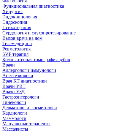
Флебология
Функциональная диагностика
Хирургия
Эндокринология
Эндоскопия
Психотерапия
Сурдология и слухопротезирование
Вызов врача на дом
Телемедицина
Ревматология
SVF терапия
Компьютерная томография зубов
Врачи
Аллергологи-иммунологи
Анестезиологи
Врач КТ диагностики
Врачи УВТ
Врачи УЗД
Гастроэнтерологи
Гинекологи
Дерматологи, косметологи
Кардиологи
Маммологи
Мануальные терапевты
Массажисты