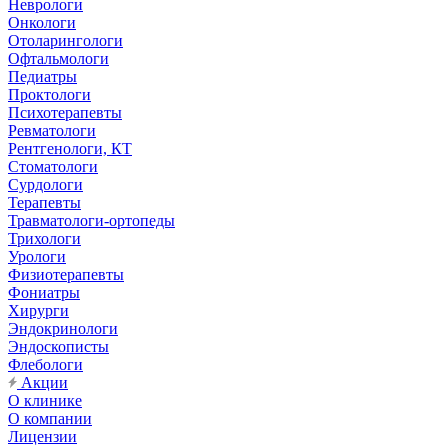
Неврологи
Онкологи
Отоларингологи
Офтальмологи
Педиатры
Проктологи
Психотерапевты
Ревматологи
Рентгенологи, КТ
Стоматологи
Сурдологи
Терапевты
Травматологи-ортопеды
Трихологи
Урологи
Физиотерапевты
Фониатры
Хирурги
Эндокринологи
Эндоскописты
Флебологи
Акции
О клинике
О компании
Лицензии