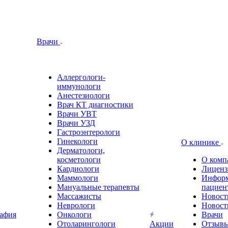
Врачи
Аллергологи-
иммунологи
Анестезиологи
Врач КТ диагностики
Врачи УВТ
Врачи УЗД
Гастроэнтерологи
Гинекологи
О клинике
Дерматологи,
косметологи
О комп
Кардиологи
Лиценз
Маммологи
Информ
Мануальные терапевты
пациен
Массажисты
Новост
Неврологи
Новост
афия
Онкологи
Врачи
Отоларингологи
Акции
Отзыв