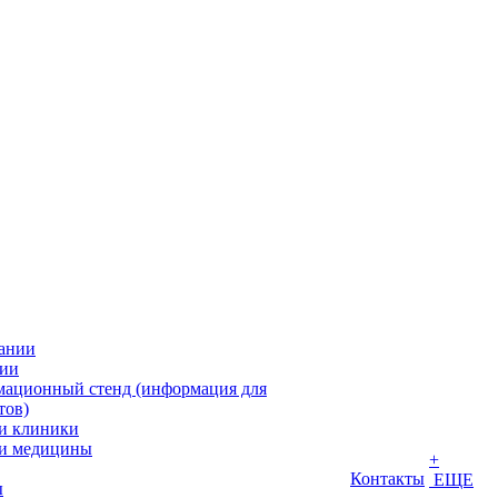
ании
ии
ационный стенд (информация для
тов)
и клиники
и медицины
+
Контакты
ЕЩЕ
ы