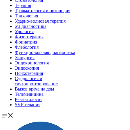
Стоматология
Терапия
Травматология и ортопедия
Трихология
Ударно-волновая терапия
УЗ диагностика
Урология
Физиотерапия
Фониатрия
Флебология
Функциональная диагностика
Хирургия
Эндокринология
Эндоскопия
Психотерапия
Сурдология и
слухопротезирование
Вызов врача на дом
Телемедицина
Ревматология
SVF терапия