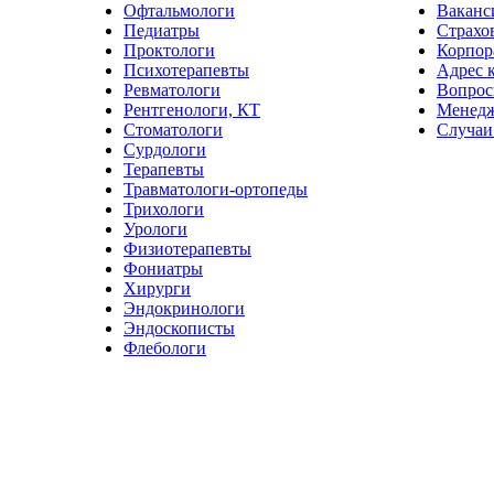
Офтальмологи
Ваканс
Педиатры
Страхо
Проктологи
Корпор
Психотерапевты
Адрес 
Ревматологи
Вопрос
Рентгенологи, КТ
Менед
Стоматологи
Случаи
Сурдологи
Терапевты
Травматологи-ортопеды
Трихологи
Урологи
Физиотерапевты
Фониатры
Хирурги
Эндокринологи
Эндоскописты
Флебологи