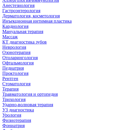
Аллергология-иммунология
Анестезиология
Гастроэнтерология
Дерматология, косметология
Инъекционная интимная пластика
Кардиология
Мануальная терапия
Массаж
КТ диагностика зубов
Неврология
Озонотерапия
Отоларингология
Офтальмология
Педиатрия
Проктология
Рентген
Стоматология
Терапия
Травматология и ортопедия
Трихология
Ударно-волновая терапия
УЗ диагностика
Урология
Физиотерапия
Фониатрия