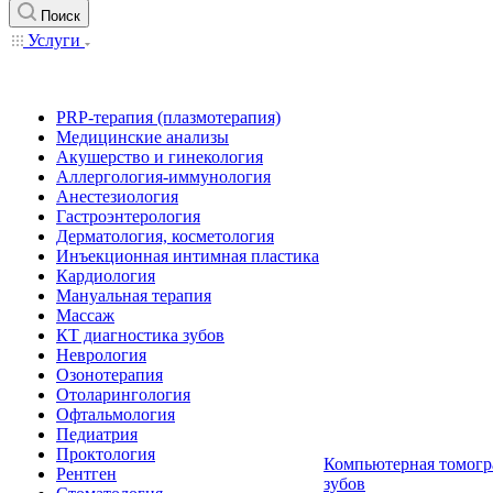
Поиск
Услуги
PRP-терапия (плазмотерапия)
Медицинские анализы
Акушерство и гинекология
Аллергология-иммунология
Анестезиология
Гастроэнтерология
Дерматология, косметология
Инъекционная интимная пластика
Кардиология
Мануальная терапия
Массаж
КТ диагностика зубов
Неврология
Озонотерапия
Отоларингология
Офтальмология
Педиатрия
Проктология
Компьютерная томогр
Рентген
зубов