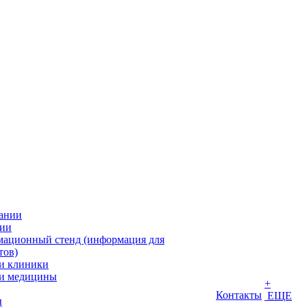
ании
ии
ационный стенд (информация для
тов)
и клиники
и медицины
+
Контакты
ЕЩЕ
ы