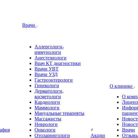
Врачи
Аллергологи-
иммунологи
Анестезиологи
Врач КТ диагностики
Врачи УВТ
Врачи УЗД
Гастроэнтерологи
Гинекологи
О клинике
Дерматологи,
косметологи
О комп
Кардиологи
Лиценз
Маммологи
Информ
Мануальные терапевты
пациен
Массажисты
Новост
Неврологи
Новост
афия
Онкологи
Врачи
Отоларингологи
Акции
Отзыв