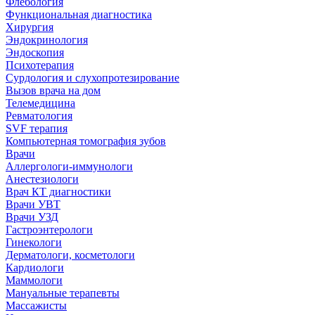
Флебология
Функциональная диагностика
Хирургия
Эндокринология
Эндоскопия
Психотерапия
Сурдология и слухопротезирование
Вызов врача на дом
Телемедицина
Ревматология
SVF терапия
Компьютерная томография зубов
Врачи
Аллергологи-иммунологи
Анестезиологи
Врач КТ диагностики
Врачи УВТ
Врачи УЗД
Гастроэнтерологи
Гинекологи
Дерматологи, косметологи
Кардиологи
Маммологи
Мануальные терапевты
Массажисты