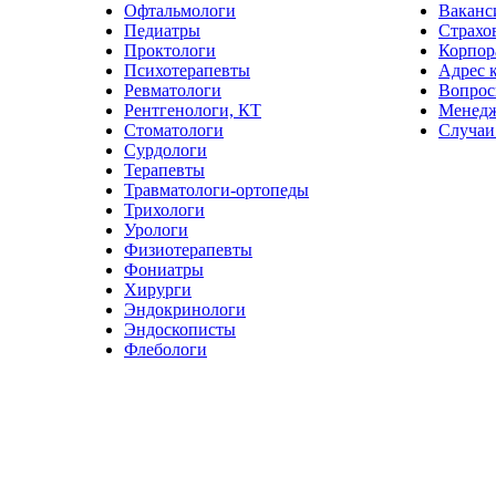
Офтальмологи
Ваканс
Педиатры
Страхо
Проктологи
Корпор
Психотерапевты
Адрес 
Ревматологи
Вопрос
Рентгенологи, КТ
Менед
Стоматологи
Случаи
Сурдологи
Терапевты
Травматологи-ортопеды
Трихологи
Урологи
Физиотерапевты
Фониатры
Хирурги
Эндокринологи
Эндоскописты
Флебологи