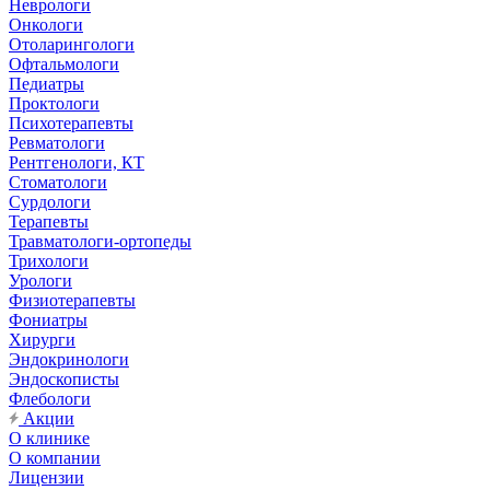
Неврологи
Онкологи
Отоларингологи
Офтальмологи
Педиатры
Проктологи
Психотерапевты
Ревматологи
Рентгенологи, КТ
Стоматологи
Сурдологи
Терапевты
Травматологи-ортопеды
Трихологи
Урологи
Физиотерапевты
Фониатры
Хирурги
Эндокринологи
Эндоскописты
Флебологи
Акции
О клинике
О компании
Лицензии