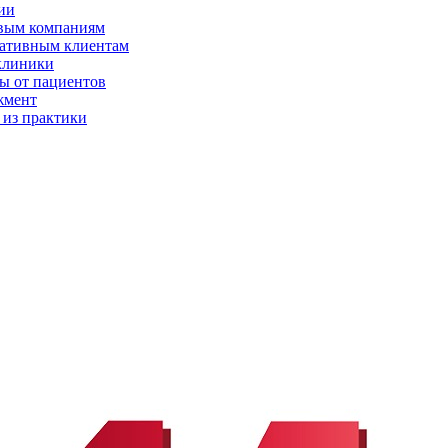
ии
вым компаниям
ативным клиентам
клиники
ы от пациентов
жмент
 из практики