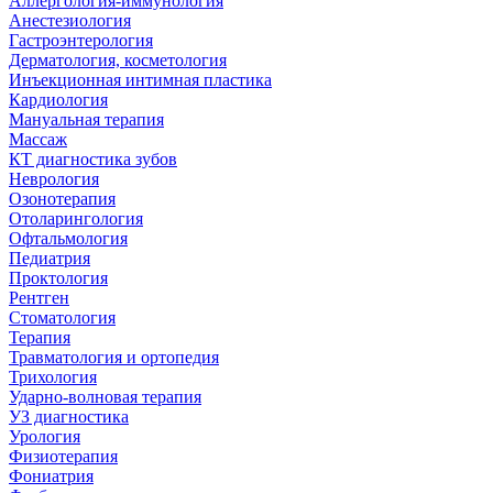
Аллергология-иммунология
Анестезиология
Гастроэнтерология
Дерматология, косметология
Инъекционная интимная пластика
Кардиология
Мануальная терапия
Массаж
КТ диагностика зубов
Неврология
Озонотерапия
Отоларингология
Офтальмология
Педиатрия
Проктология
Рентген
Стоматология
Терапия
Травматология и ортопедия
Трихология
Ударно-волновая терапия
УЗ диагностика
Урология
Физиотерапия
Фониатрия