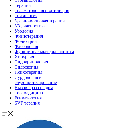
Стоматология
Терапия
Травматология и ортопедия
Трихология
Ударно-волновая терапия
УЗ диагностика
Урология
Физиотерапия
Фониатрия
Флебология
Функциональная диагностика
Хирургия
Эндокринология
Эндоскопия
Психотерапия
Сурдология и
слухопротезирование
Вызов врача на дом
Телемедицина
Ревматология
SVF терапия