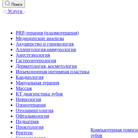
Поиск
Услуги
PRP-терапия (плазмотерапия)
Медицинские анализы
Акушерство и гинекология
Аллергология-иммунология
Анестезиология
Гастроэнтерология
Дерматология, косметология
Инъекционная интимная пластика
Кардиология
Мануальная терапия
Массаж
КТ диагностика зубов
Неврология
Озонотерапия
Отоларингология
Офтальмология
Педиатрия
Проктология
Компьютерная томогр
Рентген
зубов